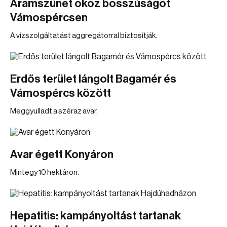
Áramszünet okoz bosszúságot
Vámospércsen
A vízszolgáltatást aggregátorral biztosítják.
Erdős terület lángolt Bagamér és
Vámospércs között
Meggyulladt a széraz avar.
Avar égett Konyáron
Mintegy 10 hektáron.
Hepatitis: kampányoltást tartanak