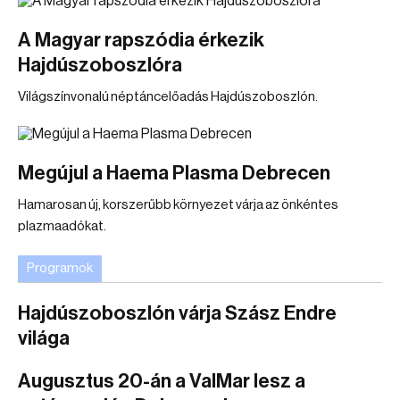
A Magyar rapszódia érkezik
Hajdúszoboszlóra
Világszínvonalú néptáncelőadás Hajdúszoboszlón.
Megújul a Haema Plasma Debrecen
Hamarosan új, korszerűbb környezet várja az önkéntes
plazmaadókat.
Programok
Hajdúszoboszlón várja Szász Endre
világa
Augusztus 20-án a ValMar lesz a