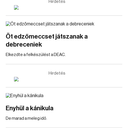
Hirdetés
Öt edzőmeccset játszanak a
debreceniek
Elkezdte a felkészülést a DEAC.
Hirdetés
Enyhül a kánikula
De marad a meleg idő.