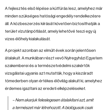
A fejlesztés első lépése a kútfúrás lesz, amelyhez már
minden szükséges hatósági engedély rendelkezésre
áll. A közbeszerzés kiírását követően biztosíthatják a
terület vízutánpótlását, amely lehetővé teszi egy új
vizes élőhely kialakulását.
A projekt azonban az elmúlt évek során jelentősen
átalakult. A munkában részt vevő Nyíregyházi Egyetem
szakemberei és a természetvédelmi szakértők
vizsgálatai ugyanis azt mutatták, hogy a kiszáradt
tómederben olyan értékes élővilág alakult ki, amelyhez
érdemes igazítani az eredeti elképzeléseket.
– Nem akarjuk feleslegesen átalakítani azt, amit
a természet már létrehozott. A biológusok csak