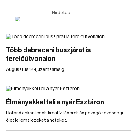
Hirdetés
Több debreceni buszjárat is
terelőútvonalon
Augusztus 12-i, üzemzárásig.
Élményekkel teli a nyár Esztáron
Holland önkéntesek, kreatív táborok és pezsgő közösségi
élet jellemzi ezeket a heteket.