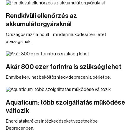
Rendkívüli ellenőrzés az
akkumulátorgyáraknál
Országos razzia indult – minden működési területet
átvizsgálnak.
Akár 800 ezer forintra is szükség lehet
Ennyibe kerülhet beköltözni egy debreceni albérletbe.
Aquaticum: több szolgáltatás működése
változik
Energiatakarékos intézkedéseket vezetnek be
Debrecenben.