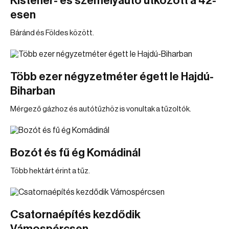
Kisteher- és személyautó ütközött a 42-
esen
Báránd és Földes között.
Több ezer négyzetméter égett le Hajdú-
Biharban
Mérgező gázhoz és autótűzhöz is vonultak a tűzoltók.
Bozót és fű ég Komádinál
Több hektárt érint a tűz.
Csatornaépítés kezdődik