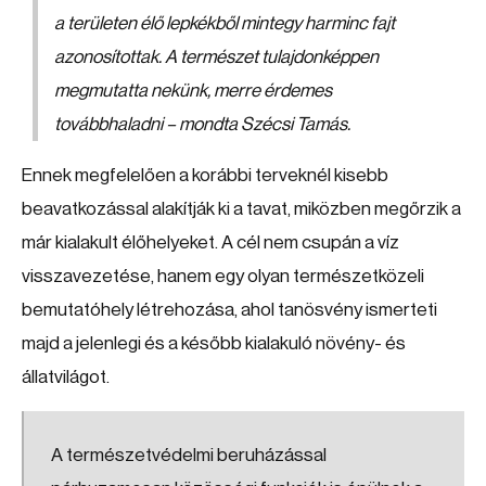
a területen élő lepkékből mintegy harminc fajt
azonosítottak. A természet tulajdonképpen
megmutatta nekünk, merre érdemes
továbbhaladni – mondta Szécsi Tamás.
Ennek megfelelően a korábbi terveknél kisebb
beavatkozással alakítják ki a tavat, miközben megőrzik a
már kialakult élőhelyeket. A cél nem csupán a víz
visszavezetése, hanem egy olyan természetközeli
bemutatóhely létrehozása, ahol tanösvény ismerteti
majd a jelenlegi és a később kialakuló növény- és
állatvilágot.
A természetvédelmi beruházással