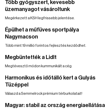
Több gyógyszert, kevesebb
üzemanyagot vásároltunk
Megérkezett a KSH legfrissebb jelentése.
Épülhet a műfüves sportpálya
Nagymacson
Több mint 19 millió forintos fejlesztés kezdődhet.
Megbüntették a Lidlt
Megtévesztő módon kummunikált a cég.
Harmonikus és időtálló kert a Gulyás
Tüzéppel
Válaszd a Semmelrock prémium térburkolatait!
Magyar: stabil az ország energiaellátása