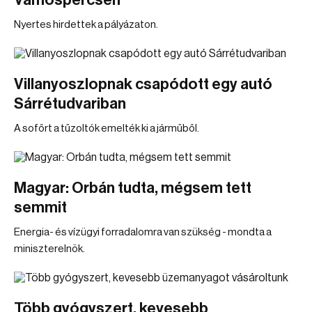
Vámospércsen
Nyertes hirdettek a pályázaton.
Villanyoszlopnak csapódott egy autó
Sárrétudvariban
A sofőrt a tűzoltók emelték ki a járműből.
Magyar: Orbán tudta, mégsem tett
semmit
Energia- és vízügyi forradalomra van szükség - mondta a
miniszterelnök.
Több gyógyszert, kevesebb