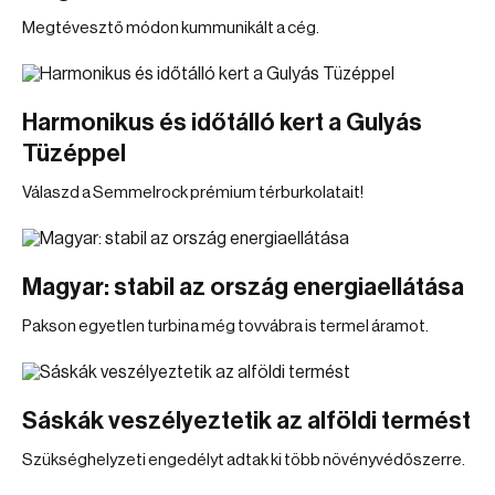
Megtévesztő módon kummunikált a cég.
Harmonikus és időtálló kert a Gulyás
Tüzéppel
Válaszd a Semmelrock prémium térburkolatait!
Magyar: stabil az ország energiaellátása
Pakson egyetlen turbina még tovvábra is termel áramot.
Sáskák veszélyeztetik az alföldi termést
Szükséghelyzeti engedélyt adtak ki több növényvédőszerre.