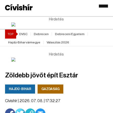
Hirdetés
TOP
DVSC
Debrecen
Debreceni Egyetem
Hajdú-Bihar vármegye
Választás 2026
Hirdetés
Zöldebb jövőt épít Esztár
HAJDÚ-BIHAR
GAZDASÁG
Cívishír |
2026. 07. 08. | 17:32:27