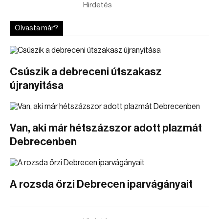
Hirdetés
Olvasta már?
Csúszik a debreceni útszakasz
újranyitása
Van, aki már hétszázszor adott plazmát
Debrecenben
A rozsda őrzi Debrecen iparvágányait