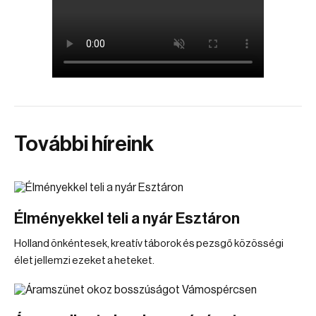
További híreink
Élményekkel teli a nyár Esztáron
Holland önkéntesek, kreatív táborok és pezsgő közösségi
élet jellemzi ezeket a heteket.