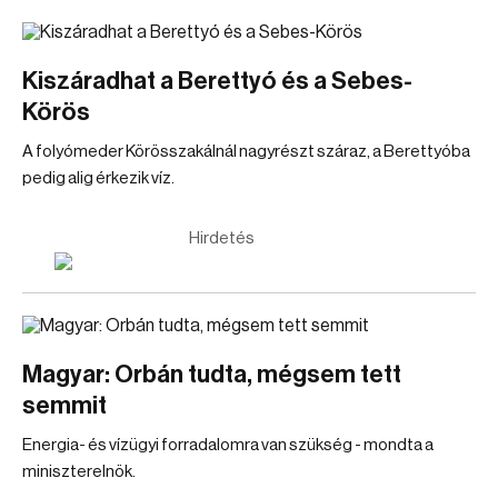
Kiszáradhat a Berettyó és a Sebes-
Körös
A folyómeder Körösszakálnál nagyrészt száraz, a Berettyóba
pedig alig érkezik víz.
Hirdetés
Magyar: Orbán tudta, mégsem tett
semmit
Energia- és vízügyi forradalomra van szükség - mondta a
miniszterelnök.