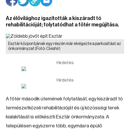
Az élővilághoz igazították a kiszáradt tó
rehabilitációját; folytatódhat a főtér megújítása.
Esztár központjának egy részén már elvégezte a parkosítást az
önkormányzat
(Fotó: Cívishír)
Hirdetés
Hirdetés
A főtér második ütemének folytatását, egy kiszáradt tó
természetközeli rehabilitációját és új közösségi terek
kialakítását is előkészíti Esztár önkormányzata. A
településen egyszerre több, egymásra épülő