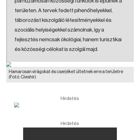
párhuzamosan közösségi funkciók is épülnek a
területen. A tervek fedett pihenőhelyekkel,
táborozást kiszolgáló létesítményekkel és
szociális helyiségekkel számolnak, így a
fejlesztés nemcsak ökológiai, hanem turisztikai
és közösségi célokat is szolgál majd.
Hamarosan virágokat és cserjéket ültetnek erre a területre
(Fotó: Cívishír)
Hirdetés
Hirdetés