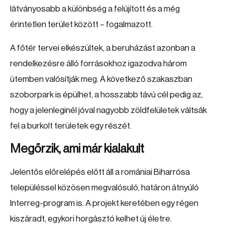
látványosabb a különbség a felújított és a még
érintetlen terület között – fogalmazott.
A főtér tervei elkészültek, a beruházást azonban a
rendelkezésre álló forrásokhoz igazodva három
ütemben valósítják meg. A következő szakaszban
szoborpark is épülhet, a hosszabb távú cél pedig az,
hogy a jelenleginél jóval nagyobb zöldfelületek váltsák
fel a burkolt területek egy részét.
Megőrzik, ami már kialakult
Jelentős előrelépés előtt áll a romániai Biharrósa
településsel közösen megvalósuló, határon átnyúló
Interreg-program is. A projekt keretében egy régen
kiszáradt, egykori horgásztó kelhet új életre.