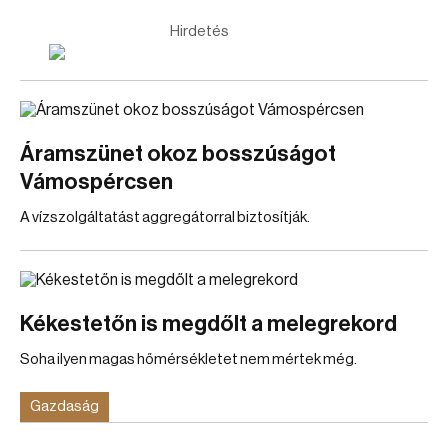
Hirdetés
Áramszünet okoz bosszúságot
Vámospércsen
A vízszolgáltatást aggregátorral biztosítják.
Kékestetőn is megdőlt a melegrekord
Soha ilyen magas hőmérsékletet nem mértek még.
Gazdaság