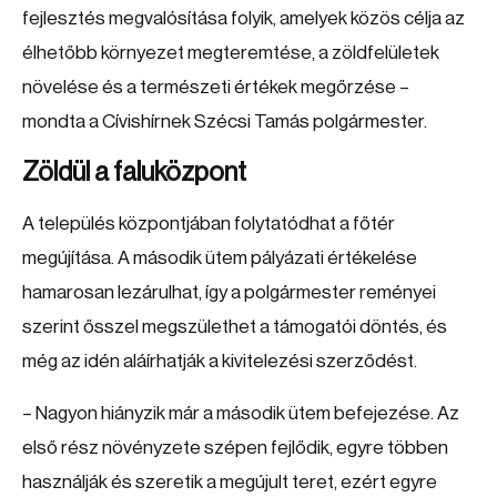
fejlesztés megvalósítása folyik, amelyek közös célja az
élhetőbb környezet megteremtése, a zöldfelületek
növelése és a természeti értékek megőrzése –
mondta a Cívishírnek Szécsi Tamás polgármester.
Zöldül a faluközpont
A település központjában folytatódhat a főtér
megújítása. A második ütem pályázati értékelése
hamarosan lezárulhat, így a polgármester reményei
szerint ősszel megszülethet a támogatói döntés, és
még az idén aláírhatják a kivitelezési szerződést.
– Nagyon hiányzik már a második ütem befejezése. Az
első rész növényzete szépen fejlődik, egyre többen
használják és szeretik a megújult teret, ezért egyre