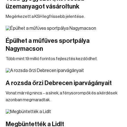
üzemanyagot vásároltunk
Megérkezett a KSH legfrissebb jelentése.
Épülhet a műfüves sportpálya
Nagymacson
Több mint 19 millió forintos fejlesztés kezdődhet.
A rozsda őrzi Debrecen iparvágányait
Vonat már rég nincs – a sínek, a fénysorompók és a kérdések
azonban megmaradtak.
Megbüntették a Lidlt