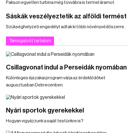
Pakson egyetlen turbina még tovvábra is termel áramot.
Sáskák veszélyeztetik az alföldi termést
Szükséghelyzeti engedélyt adtak ki több növényvédőszerre.
Támogatott tartalom
Csillagvonat indul a Perseidák nyomában
Különleges éjszakai program várja az érdeklődőket
augusztusban Debrecenben.
Nyári sportok gyerekekkel
Hogyan vigyázzunk a saját testünkre is?