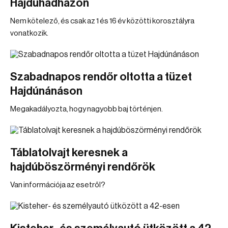
Hajdúhadházon
Nem kötelező, és csak az 1 és 16 év közötti korosztályra
vonatkozik.
Szabadnapos rendőr oltotta a tüzet
Hajdúnánáson
Megakadályozta, hogy nagyobb baj történjen.
Táblatolvajt keresnek a
hajdúböszörményi rendőrök
Van információja az esetről?