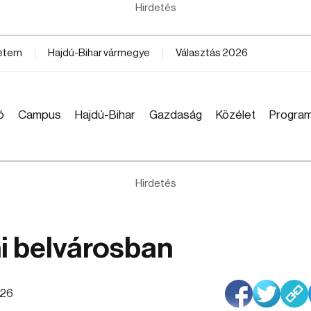
Hirdetés
yetem
Hajdú-Bihar vármegye
Választás 2026
ó
Campus
Hajdú-Bihar
Gazdaság
Közélet
Progra
Hirdetés
i belvárosban
:26