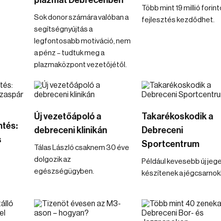
plazmát Debrecenben
Több mint 19 millió forin
Sok donor számára valóban a
fejlesztés kezdődhet.
segítségnyújtás a
legfontosabb motiváció, nem
a pénz – tudtuk meg a
plazmaközpont vezetőjétől.
Új vezetőápoló a
Takarékoskodik a
ntés:
debreceni klinikán
Debreceni
s
Sportcentrum
Tálas László csaknem 30 éve
dolgozik az
Például kevesebb új jeg
egészségügyben.
készítenek a jégcsarnok