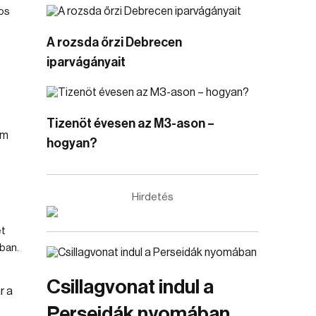
tos
A rozsda őrzi Debrecen
iparvágányait
Tizenöt évesen az M3-ason –
hogyan?
Hirdetés
et
ban.
Csillagvonat indul a
Perseidák nyomában