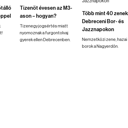
tálló
Tizenöt évesen az M3-
Több mint 40 zenek
éppel
ason – hogyan?
Debreceni Bor- és
k
Tizenegy jogsértés miatt
Jazznapokon
t!
nyomoznak a furgontolvaj
Nemzetközi zene, hazai
gyerek ellen Debrecenben.
borok a Nagyerdőn.