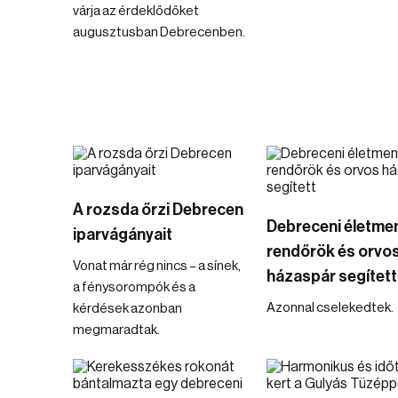
várja az érdeklődőket
augusztusban Debrecenben.
A rozsda őrzi Debrecen
Debreceni életme
iparvágányait
rendőrök és orvo
Vonat már rég nincs – a sínek,
házaspár segített
a fénysorompók és a
Azonnal cselekedtek.
kérdések azonban
megmaradtak.