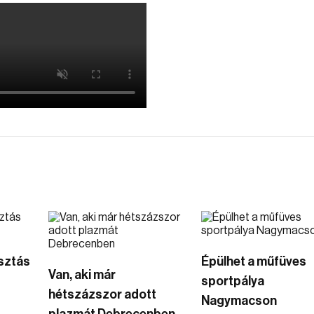
osztás
Épülhet a műfüves
Van, aki már
sportpálya
hétszázszor adott
Nagymacson