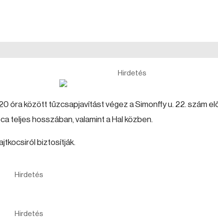
Hirdetés
20 óra között tűzcsapjavítást végez a Simonffy u. 22. szám elő
ca teljes hosszában, valamint a Hal közben.
jtkocsiról biztosítják.
Hirdetés
Hirdetés