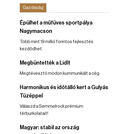
Gazdaság
Épülhet a műfüves sportpálya
Nagymacson
Több mint 19 millió forintos fejlesztés
kezdődhet.
Megbüntették a Lidlt
Megtévesztő módon kummunikált a cég.
Harmonikus és időtálló kert a Gulyás
Tüzéppel
Válaszd a Semmelrock prémium
térburkolatait!
Magyar: stabil az ország