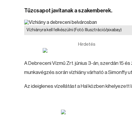
Tűzcsapot javítanak a szakemberek.
Vízhiányra kell felkészülni
(Fotó: Illusztráció/pixabay)
Hirdetés
A Debreceni Vízmű Zrt. június 3-án, szerdán 15 és 
munkavégzés során vízhiány várható a Simonffy ut
Az ideiglenes vízellátást a Hal közben kihelyezett la