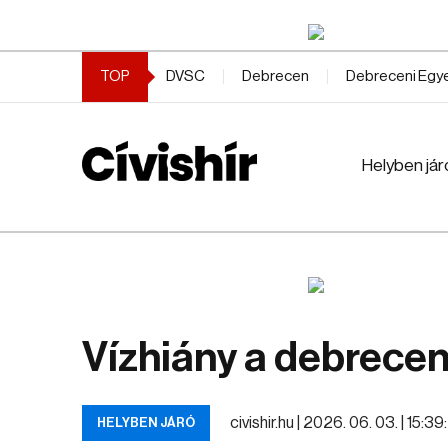
TOP
DVSC
Debrecen
Debreceni Eg
Helyben jár
Vízhiány a debrecen
civishir.hu |
2026. 06. 03. | 15:39
HELYBEN JÁRÓ