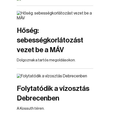
Hőség:
sebességkorlátozást
vezet be a MÁV
Dolgoznak a tartós megoldásokon.
Folytatódik a vízosztás
Debrecenben
A Kossuth téren.