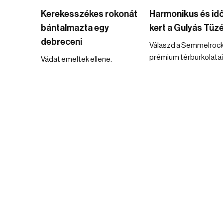
Kerekesszékes rokonát
Harmonikus és idő
bántalmazta egy
kert a Gulyás Tüz
debreceni
Válaszd a Semmelroc
prémium térburkolatai
Vádat emeltek ellene.