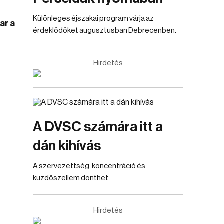
Különleges éjszakai program várja az
ar a
érdeklődőket augusztusban Debrecenben.
Hirdetés
A DVSC számára itt a
dán kihívás
A szervezettség, koncentráció és
küzdőszellem dönthet.
Hirdetés