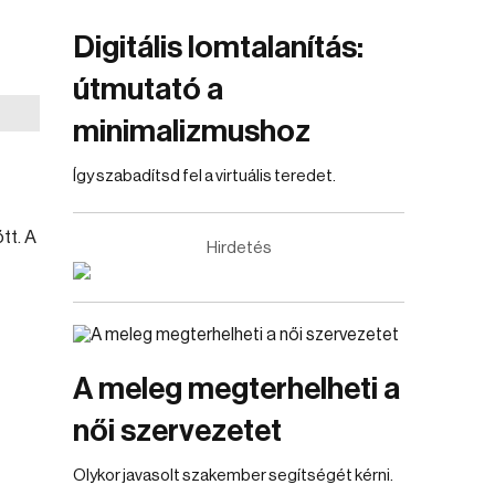
Digitális lomtalanítás:
útmutató a
minimalizmushoz
Így szabadítsd fel a virtuális teredet.
tt. A
Hirdetés
A meleg megterhelheti a
női szervezetet
Olykor javasolt szakember segítségét kérni.