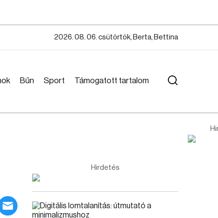
2026. 08. 06. csütörtök, Berta, Bettina
mok
Bűn
Sport
Támogatott tartalom
Hi
Hirdetés