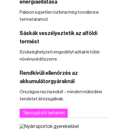
energiaellátása
Pakson egyetlen turbina még tovvábra is
termel áramot.
Sáskák veszélyeztetik az alföldi
termést
Szükséghelyzeti engedélyt adtak ki több
növényvédőszerre.
Rendkívüli ellenőrzés az
akkumulátorgyáraknál
Országos razzia indult – minden működési
területet átvizsgálnak.
Támogatott tartalom