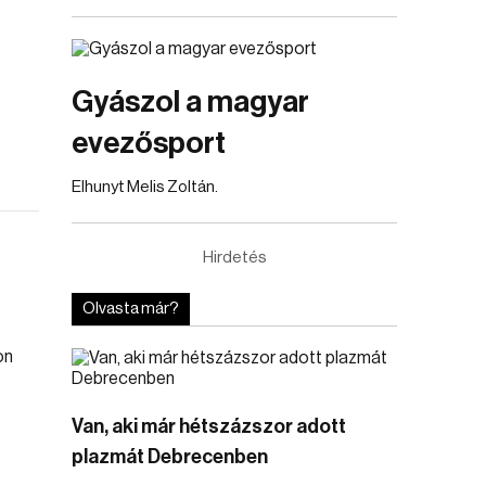
Gyászol a magyar
evezősport
Elhunyt Melis Zoltán.
Hirdetés
Olvasta már?
Van, aki már hétszázszor adott
plazmát Debrecenben