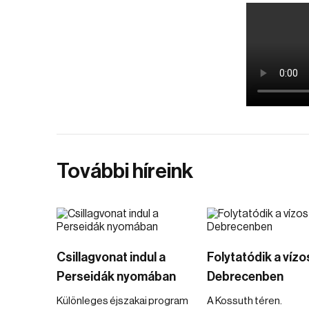
További híreink
Csillagvonat indul a
Folytatódik a víz
Perseidák nyomában
Debrecenben
Különleges éjszakai program
A Kossuth téren.