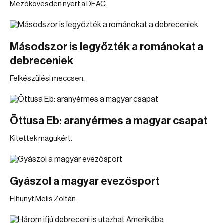
Mezőkövesden nyert a DEAC.
Másodszor is legyőzték a románokat a
debreceniek
Felkészülési meccsen.
Öttusa Eb: aranyérmes a magyar csapat
Kitettek magukért.
Gyászol a magyar evezősport
Elhunyt Melis Zoltán.