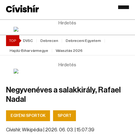
Hirdetés
TOP
DVSC
Debrecen
Debreceni Egyetem
Hajdú-Bihar vármegye
Választás 2026
Hirdetés
Negyvenéves a salakkirály, Rafael
Nadal
EGYÉNI SPORTOK
SPORT
Cívishír, Wikipédia |
2026. 06. 03. | 15:07:39