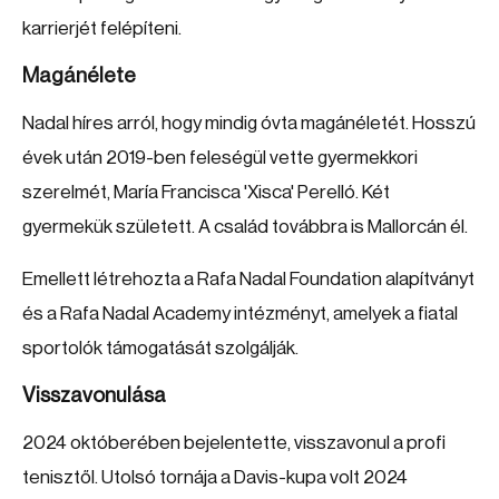
karrierjét felépíteni.
Magánélete
Nadal híres arról, hogy mindig óvta magánéletét. Hosszú
évek után 2019-ben feleségül vette gyermekkori
szerelmét, María Francisca 'Xisca' Perelló. Két
gyermekük született. A család továbbra is Mallorcán él.
Emellett létrehozta a Rafa Nadal Foundation alapítványt
és a Rafa Nadal Academy intézményt, amelyek a fiatal
sportolók támogatását szolgálják.
Visszavonulása
2024 októberében bejelentette, visszavonul a profi
tenisztől. Utolsó tornája a Davis-kupa volt 2024