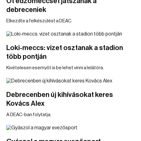
Öt edzőmeccset játszanak a
debreceniek
Elkezdte a felkészülést a DEAC.
Loki-meccs: vizet osztanak a stadion
több pontján
Kivételesen esernyőt is be lehet vinni a lelátóra.
Debrecenben új kihívásokat keres
Kovács Alex
A DEAC-ban folytatja.