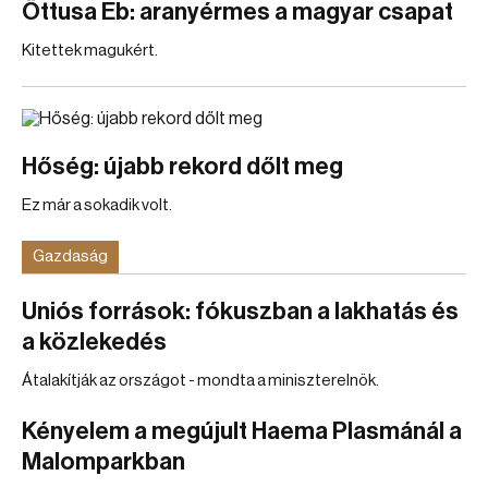
Öttusa Eb: aranyérmes a magyar csapat
Kitettek magukért.
Hőség: újabb rekord dőlt meg
Ez már a sokadik volt.
Gazdaság
Uniós források: fókuszban a lakhatás és
a közlekedés
Átalakítják az országot - mondta a miniszterelnök.
Kényelem a megújult Haema Plasmánál a
Malomparkban