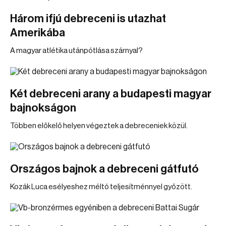
Három ifjú debreceni is utazhat
Amerikába
A magyar atlétika utánpótlása szárnyal?
Két debreceni arany a budapesti magyar
bajnokságon
Többen előkelő helyen végeztek a debreceniek közül.
Országos bajnok a debreceni gátfutó
Kozák Luca esélyeshez méltó teljesítménnyel győzött.