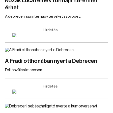
Kozák Luca remek formája EB-érmet
érhet
A debreceni sprinter nagy terveket szövöget.
Hirdetés
A Fradi otthonában nyert a Debrecen
Felkészülési meccsen.
Hirdetés