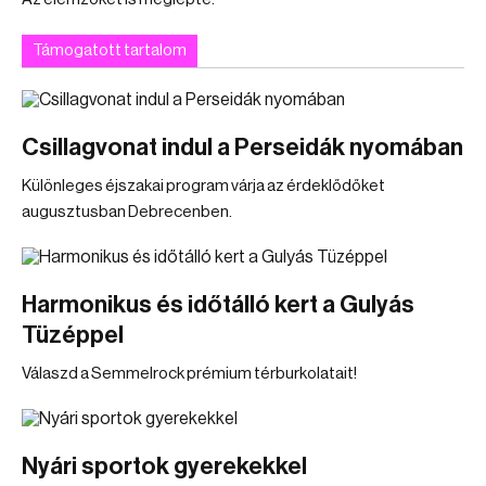
Támogatott tartalom
Csillagvonat indul a Perseidák nyomában
Különleges éjszakai program várja az érdeklődőket
augusztusban Debrecenben.
Harmonikus és időtálló kert a Gulyás
Tüzéppel
Válaszd a Semmelrock prémium térburkolatait!
Nyári sportok gyerekekkel