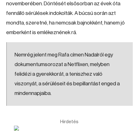
novemberében. Döntését elsősorban az évek óta
fennálló sérülések indokolták. A búcsú során azt
mondta, szeretné, ha nemcsak bajnokként, hanem jó
emberként is emlékeznének rá.
Nemrég jelent meg Rafa címen Nadalról egy
dokumentumsorozat a Netflixen, melyben
felidézi a gyerekkorát, a teniszhez való
viszonyát, a sérüléseit és bepillantást enged a
mindennapjaiba.
Hirdetés