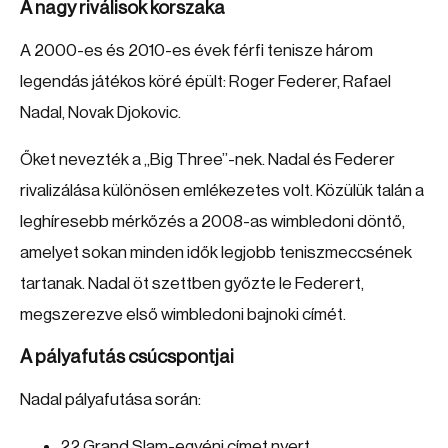
A nagy riválisok korszaka
A 2000-es és 2010-es évek férfi tenisze három
legendás játékos köré épült: Roger Federer, Rafael
Nadal, Novak Djokovic.
Őket nevezték a „Big Three”-nek. Nadal és Federer
rivalizálása különösen emlékezetes volt. Közülük talán a
leghíresebb mérkőzés a 2008-as wimbledoni döntő,
amelyet sokan minden idők legjobb teniszmeccsének
tartanak. Nadal öt szettben győzte le Federert,
megszerezve első wimbledoni bajnoki címét.
A pályafutás csúcspontjai
Nadal pályafutása során:
22 Grand Slam-egyéni címet nyert.