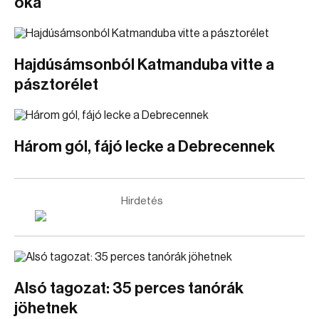
oka
Hajdúsámsonból Katmanduba vitte a
pásztorélet
Három gól, fájó lecke a Debrecennek
Hirdetés
Alsó tagozat: 35 perces tanórák
jöhetnek