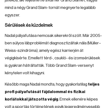
játékos, aki teljesítette a karrier Grand Slamet, vagyis
mind a négy Grand Slam-tornát megnyerte legalább
egyszer.
Sérülések és küzdelmek
Nadal pályafutása nemcsak sikerekről szólt. Már 2005-
ben súlyos lábproblémát diagnosztizáltak nála (Müller–
Weiss-szindróma), amely egész karrierjén át
végigkísérte. Emellett térd-, csukló- és izomsérülések
is gyakran hátráltatták. Több Grand Slam-versenyt
kénytelen volt kihagyni.
Később maga Nadal mondta, hogy gyakorlatilag
teljes
profi pályafutását fájdalommal és fizikai
korlátokkal játszotta végig
. Ennek ellenére képes
volt a sportág történetének egyik legeredményesebb