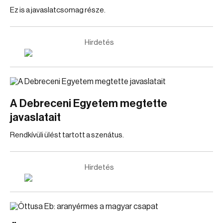
Ez is a javaslatcsomag része.
Hirdetés
A Debreceni Egyetem megtette
javaslatait
Rendkívüli ülést tartott a szenátus.
Hirdetés