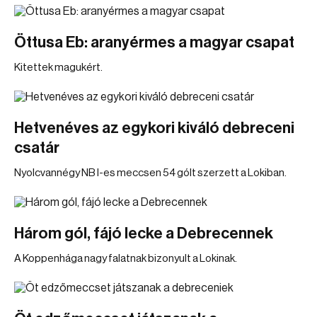
Öttusa Eb: aranyérmes a magyar csapat
Kitettek magukért.
Hetvenéves az egykori kiváló debreceni
csatár
Nyolcvannégy NB I-es meccsen 54 gólt szerzett a Lokiban.
Három gól, fájó lecke a Debrecennek
A Koppenhága nagy falatnak bizonyult a Lokinak.