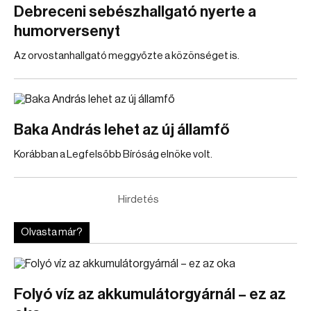
Debreceni sebészhallgató nyerte a
humorversenyt
Az orvostanhallgató meggyőzte a közönséget is.
Baka András lehet az új államfő
Korábban a Legfelsőbb Bíróság elnöke volt.
Hirdetés
Olvasta már?
Folyó víz az akkumulátorgyárnál – ez az