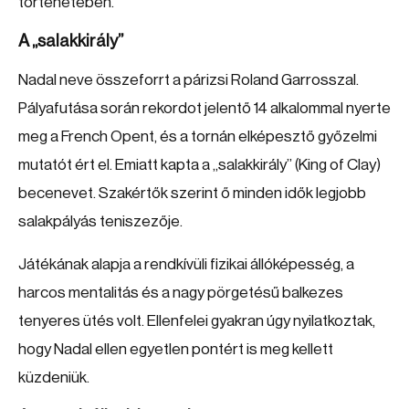
történetében.
A „salakkirály”
Nadal neve összeforrt a párizsi Roland Garrosszal.
Pályafutása során rekordot jelentő 14 alkalommal nyerte
meg a French Opent, és a tornán elképesztő győzelmi
mutatót ért el. Emiatt kapta a „salakkirály” (King of Clay)
becenevet. Szakértők szerint ő minden idők legjobb
salakpályás teniszezője.
Játékának alapja a rendkívüli fizikai állóképesség, a
harcos mentalitás és a nagy pörgetésű balkezes
tenyeres ütés volt. Ellenfelei gyakran úgy nyilatkoztak,
hogy Nadal ellen egyetlen pontért is meg kellett
küzdeniük.