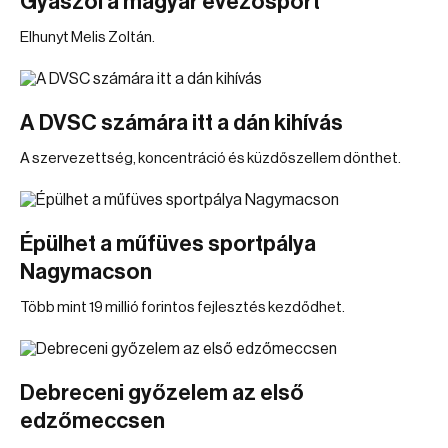
Gyászol a magyar evezősport
Elhunyt Melis Zoltán.
A DVSC számára itt a dán kihívás
A szervezettség, koncentráció és küzdőszellem dönthet.
Épülhet a műfüves sportpálya
Nagymacson
Több mint 19 millió forintos fejlesztés kezdődhet.
Debreceni győzelem az első
edzőmeccsen