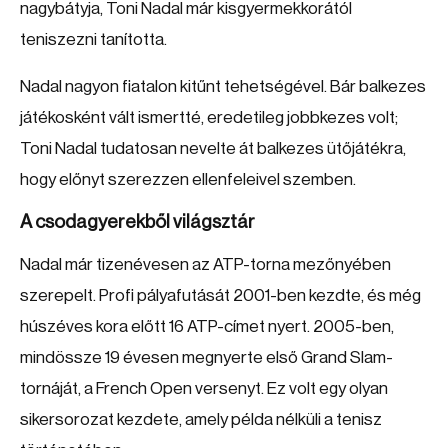
nagybátyja, Toni Nadal már kisgyermekkorától
teniszezni tanította.
Nadal nagyon fiatalon kitűnt tehetségével. Bár balkezes
játékosként vált ismertté, eredetileg jobbkezes volt;
Toni Nadal tudatosan nevelte át balkezes ütőjátékra,
hogy előnyt szerezzen ellenfeleivel szemben.
A csodagyerekből világsztár
Nadal már tizenévesen az ATP-torna mezőnyében
szerepelt. Profi pályafutását 2001-ben kezdte, és még
húszéves kora előtt 16 ATP-címet nyert. 2005-ben,
mindössze 19 évesen megnyerte első Grand Slam-
tornáját, a French Open versenyt. Ez volt egy olyan
sikersorozat kezdete, amely példa nélküli a tenisz