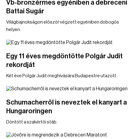
Vb-bronzérmes egyéniben a debreceni
Battai Sugár
Világbajnokságon először végzett egyéniben dobogós
helyen.
Egy 11 éves megdöntötte Polgár Judit
rekordját
Két éve Polgár Judit meghívására Budapestre utazott.
Schumacherről is neveztek el kanyart a
Hungaroringen
Döntött a szakértői stáb.