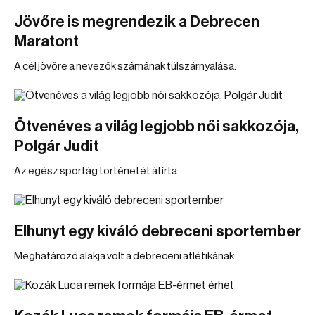
Jövőre is megrendezik a Debrecen
Maratont
A cél jövőre a nevezők számának túlszárnyalása.
Ötvenéves a világ legjobb női sakkozója,
Polgár Judit
Az egész sportág történetét átírta.
Elhunyt egy kiváló debreceni sportember
Meghatározó alakja volt a debreceni atlétikának.