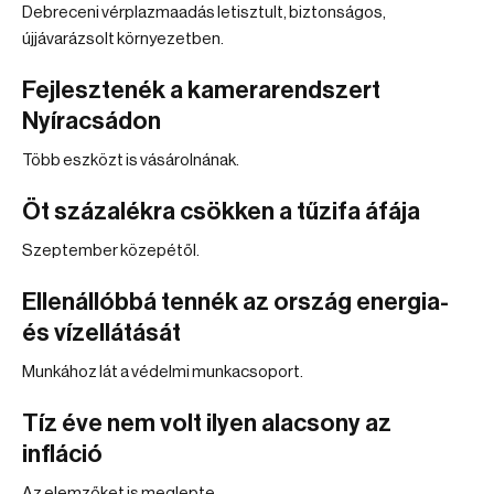
Debreceni vérplazmaadás letisztult, biztonságos,
újjávarázsolt környezetben.
Fejlesztenék a kamerarendszert
Nyíracsádon
Több eszközt is vásárolnának.
Öt százalékra csökken a tűzifa áfája
Szeptember közepétől.
Ellenállóbbá tennék az ország energia-
és vízellátását
Munkához lát a védelmi munkacsoport.
Tíz éve nem volt ilyen alacsony az
infláció
Az elemzőket is meglepte.