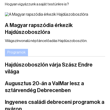
Hogyan vigyázzunk a saját testünkre is?
A Magyar rapszódia érkezik
Hajdúszoboszlóra
Világszínvonalú néptáncelőadás Hajdúszoboszlón.
Programok
Hajdúszoboszlón várja Szász Endre
világa
Augusztus 20-án a ValMar lesz a
sztárvendég Debrecenben
Ingyenes családi debreceni programok a
nyáron