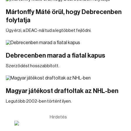
Mártonffy Máté örül, hogy Debrecenben
folytatja
Úgy érzi, a DEAC-nál tud a legtöbbet fejlődni.
Debrecenben marad a fiatal kapus
Szerződést hosszabbított.
Magyar játékost draftoltak az NHL-ben
Legutóbb 2002-ben történt ilyen.
Hirdetés