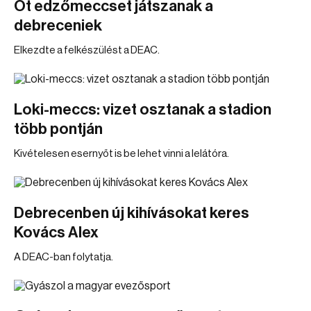
Öt edzőmeccset játszanak a
debreceniek
Elkezdte a felkészülést a DEAC.
Loki-meccs: vizet osztanak a stadion
több pontján
Kivételesen esernyőt is be lehet vinni a lelátóra.
Debrecenben új kihívásokat keres
Kovács Alex
A DEAC-ban folytatja.