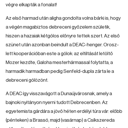
végre elkapták a fonalat!
Az első harmad után aligha gondolta volna bárki is, hogy
a végén magabiztos debreceni győzelem születik,
hiszen a hazaiak kétgólos előnyre tettek szert. Az első
szünet után azonban beindult a DEAC-henger. Orosz-
lett kooperációban este a gólok: az eltiltását letöltő
Mozer kezdte, Galoha mesterhármassal folytatta, a
harmadik harmadban pedig Senfeld-dupla zárta le a
debreceni gólözönt.
A DEAC így visszavágott a Dunaújvárosnak, amely a
bajnoki nyitányon nyerni tudott Debrecenben. Az
egyetemista gárdára a jövő héten erdélyi túra vár: előbb
(pénteken) a Brassó, majd (vasárnap) a Csíkszereda