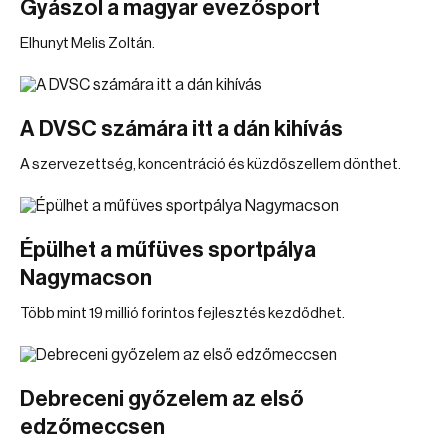
Gyászol a magyar evezősport
Elhunyt Melis Zoltán.
A DVSC számára itt a dán kihívás
A szervezettség, koncentráció és küzdőszellem dönthet.
Épülhet a műfüves sportpálya
Nagymacson
Több mint 19 millió forintos fejlesztés kezdődhet.
Debreceni győzelem az első
edzőmeccsen