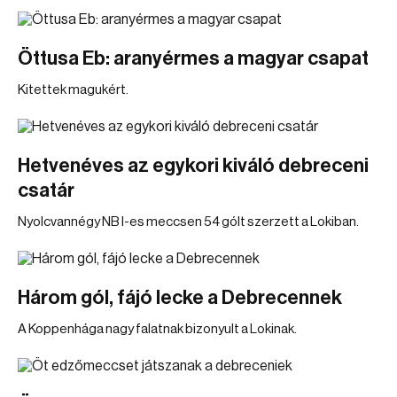
Öttusa Eb: aranyérmes a magyar csapat
Kitettek magukért.
Hetvenéves az egykori kiváló debreceni
csatár
Nyolcvannégy NB I-es meccsen 54 gólt szerzett a Lokiban.
Három gól, fájó lecke a Debrecennek
A Koppenhága nagy falatnak bizonyult a Lokinak.