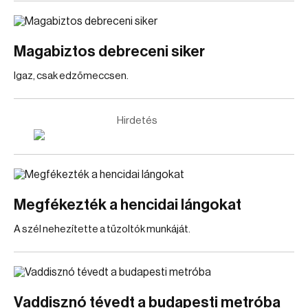
Magabiztos debreceni siker
Igaz, csak edzőmeccsen.
Hirdetés
Megfékezték a hencidai lángokat
A szél nehezítette a tűzoltók munkáját.
Vaddisznó tévedt a budapesti metróba