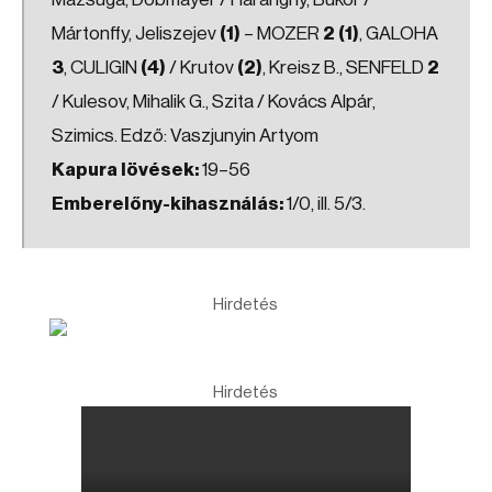
Mártonffy, Jeliszejev
(1)
– MOZER
2 (1)
, GALOHA
3
, CULIGIN
(4)
/ Krutov
(2)
, Kreisz B., SENFELD
2
/ Kulesov, Mihalik G., Szita / Kovács Alpár,
Szimics. Edző: Vaszjunyin Artyom
Kapura lövések:
19–56
Emberelőny-kihasználás:
1/0, ill. 5/3.
Hirdetés
Hirdetés