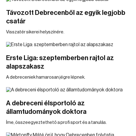
Távozott Debrecenből az egyik legjobb
csatár
Visszatér sikerei helyszínére.
Erste Liga: szeptemberben rajtol az
alapszakasz
A debreceniek hamarosan jégre lépnek.
A debreceni élsportoló az
államtudományok doktora
Íme, összeegyeztethető a profi sport és a tanulás.