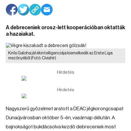
A debreceniek orosz-lett kooperációban oktatták
a hazaiakat.
Kirils Galoha játékintelligenciája kiemelkedik az Erste Liga
mezőnyéből
(Fotó: Cívishír)
Hirdetés
Hirdetés
Nagyszerű győzelmet aratott a DEAC jégkorongcsapat
Dunaújvárosban október 5-én, vasárnap délután. A
bajnokságot bukdácsolva kezdő debreceniek most