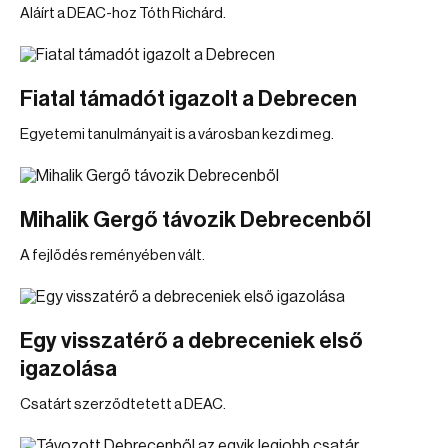
Aláírt a DEAC-hoz Tóth Richárd.
Fiatal támadót igazolt a Debrecen
Egyetemi tanulmányait is a városban kezdi meg.
Mihalik Gergő távozik Debrecenből
A fejlődés reményében vált.
Egy visszatérő a debreceniek első
igazolása
Csatárt szerződtetett a DEAC.