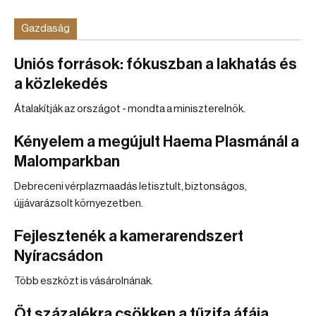
Gazdaság
Uniós források: fókuszban a lakhatás és
a közlekedés
Átalakítják az országot - mondta a miniszterelnök.
Kényelem a megújult Haema Plasmánál a
Malomparkban
Debreceni vérplazmaadás letisztult, biztonságos,
újjávarázsolt környezetben.
Fejlesztenék a kamerarendszert
Nyíracsádon
Több eszközt is vásárolnának.
Öt százalékra csökken a tűzifa áfája