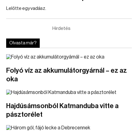
Lelőtte egy vadász.
Hirdetés
Olvasta már?
Folyó víz az akkumulátorgyárnál – ez az
oka
Hajdúsámsonból Katmanduba vitte a
pásztorélet