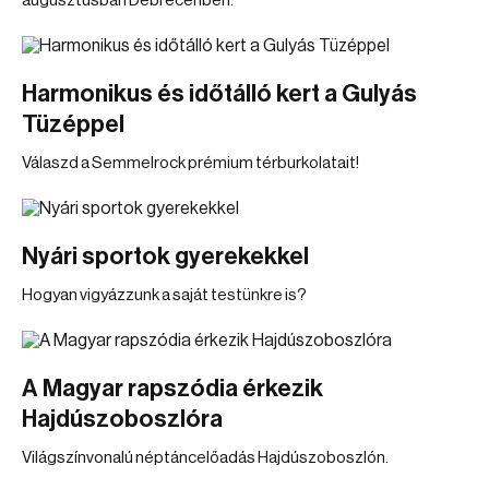
augusztusban Debrecenben.
Harmonikus és időtálló kert a Gulyás
Tüzéppel
Válaszd a Semmelrock prémium térburkolatait!
Nyári sportok gyerekekkel
Hogyan vigyázzunk a saját testünkre is?
A Magyar rapszódia érkezik
Hajdúszoboszlóra
Világszínvonalú néptáncelőadás Hajdúszoboszlón.