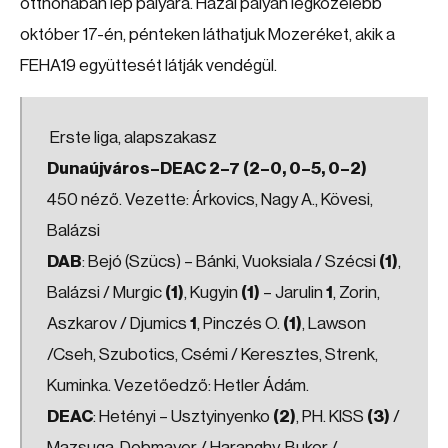
otthonában lép pályára. Hazai pályán legközelebb
október 17-én, pénteken láthatjuk Mozeréket, akik a
FEHA19 együttesét látják vendégül.
Erste liga, alapszakasz
Dunaújváros–DEAC 2–7 (2–0, 0–5, 0–2)
450 néző. Vezette: Árkovics, Nagy A., Kövesi,
Balázsi
DAB
: Bejó (Szücs) – Bánki, Vuoksiala / Szécsi
(1)
,
Balázsi / Murgic
(1)
, Kugyin
(1)
– Jarulin
1
, Zorin,
Aszkarov / Djumics
1
, Pinczés O.
(1)
, Lawson
/Cseh, Szubotics, Csémi / Keresztes, Strenk,
Kuminka. Vezetőedző: Hetler Ádám.
DEAC
: Hetényi – Usztyinyenko
(2)
, PH. KISS
(3)
/
Mazsuga, Dobmayer / Haranghy, Bukor /