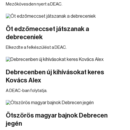
Mezőkövesden nyert a DEAC.
Öt edzőmeccset játszanak a
debreceniek
Elkezdte a felkészülést a DEAC.
Debrecenben új kihívásokat keres
Kovács Alex
A DEAC-ban folytatja.
Ötszörös magyar bajnok Debrecen
jegén