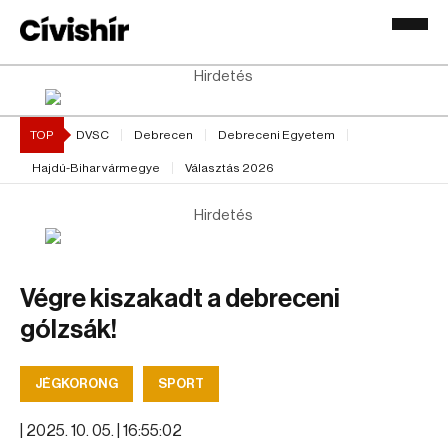
Hirdetés
TOP
DVSC
Debrecen
Debreceni Egyetem
Hajdú-Bihar vármegye
Választás 2026
Hirdetés
Végre kiszakadt a debreceni
gólzsák!
JÉGKORONG
SPORT
|
2025. 10. 05. | 16:55:02