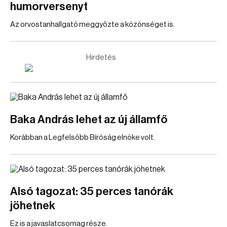
humorversenyt
Az orvostanhallgató meggyőzte a közönséget is.
Hirdetés
Baka András lehet az új államfő
Korábban a Legfelsőbb Bíróság elnöke volt.
Alsó tagozat: 35 perces tanórák
jöhetnek
Ez is a javaslatcsomag része.