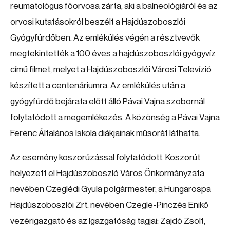
reumatológus főorvosa zárta, aki a balneológiáról és az
orvosi kutatásokról beszélt a Hajdúszoboszlói
Gyógyfürdőben. Az emlékülés végén a résztvevők
megtekintették a 100 éves a hajdúszoboszlói gyógyvíz
című filmet, melyet a Hajdúszoboszlói Városi Televízió
készített a centenáriumra. Az emlékülés után a
gyógyfürdő bejárata előtt álló
Pávai Vajna szobornál
folytatódott a megemlékezés. A közönség a Pávai Vajna
Ferenc Általános Iskola diákjainak műsorát láthatta.
Az esemény koszorúzással folytatódott. Koszorút
helyezett el Hajdúszoboszló Város Önkormányzata
nevében Czeglédi Gyula polgármester, a Hungarospa
Hajdúszoboszlói Zrt. nevében Czegle-Pinczés Enikő
vezérigazgató és az Igazgatóság tagjai: Zajdó Zsolt,