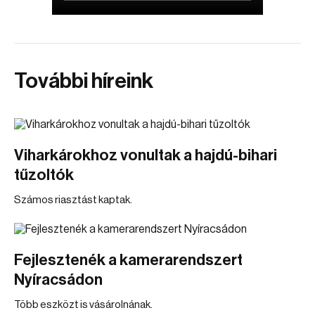
További híreink
Viharkárokhoz vonultak a hajdú-bihari
tűzoltók
Számos riasztást kaptak.
Fejlesztenék a kamerarendszert
Nyíracsádon
Több eszközt is vásárolnának.