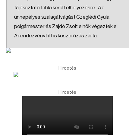
tájékoztató tábla került elhelyezésre. Az
ünnepélyes szalagátvágást Czeglédi Gyula
polgármester és Zajdó Zsolt elnök végezték el.
A rendezvényt itt is koszorúzás zárta.
Hirdetés
Hirdetés