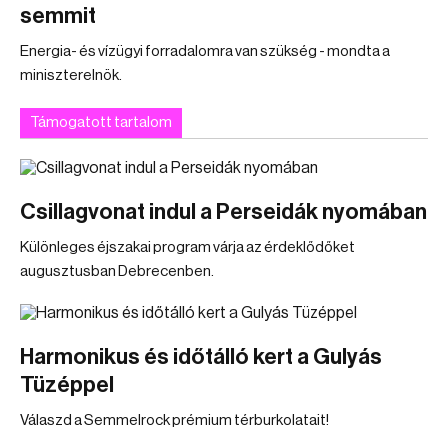
semmit
Energia- és vízügyi forradalomra van szükség - mondta a
miniszterelnök.
Támogatott tartalom
Csillagvonat indul a Perseidák nyomában
Különleges éjszakai program várja az érdeklődőket
augusztusban Debrecenben.
Harmonikus és időtálló kert a Gulyás
Tüzéppel
Válaszd a Semmelrock prémium térburkolatait!