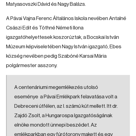
Matyasovszki Dávid és Nagy Balázs.
A Pávai Vajna Ferenc Általános Iskola nevében Antalné
Császi Edit és Tóthné Németi Ilona
igazgatóhelyettesek koszorúztak, a Bocskai István
Múzeum képviseletében Nagy István igazgató, Ebes
község nevében pedig Szabóné Karsai Mária
polgármester asszony.
A centenáriumi megemlékezés utolsó
eseménye a Pávai Emlékpark felavatása volt a
Debreceni útfélen, az I. számú kút mellett. Itt dr.
Zajdó Zsolt, a Hungarospa Igazgatóságának
elnöke mondott ünnepi beszédet. Az
emlékparkban egy fúrótorony makett és egy