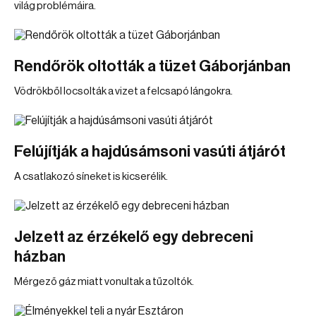
világ problémáira.
Rendőrök oltották a tüzet Gáborjánban
Vödrökből locsolták a vizet a felcsapó lángokra.
Felújítják a hajdúsámsoni vasúti átjárót
A csatlakozó síneket is kicserélik.
Jelzett az érzékelő egy debreceni
házban
Mérgező gáz miatt vonultak a tűzoltók.