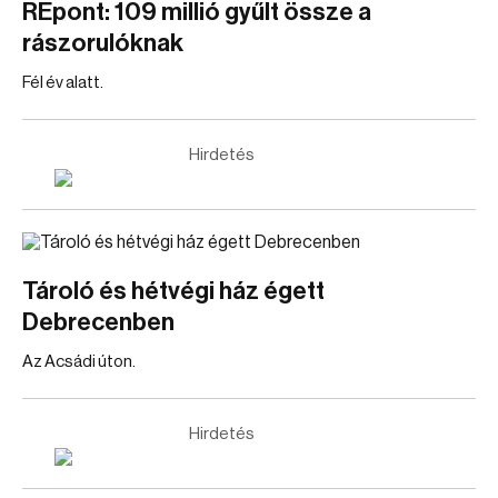
REpont: 109 millió gyűlt össze a
rászorulóknak
Fél év alatt.
Hirdetés
Tároló és hétvégi ház égett
Debrecenben
Az Acsádi úton.
Hirdetés