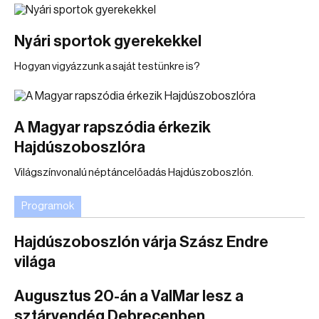
Nyári sportok gyerekekkel
Hogyan vigyázzunk a saját testünkre is?
A Magyar rapszódia érkezik
Hajdúszoboszlóra
Világszínvonalú néptáncelőadás Hajdúszoboszlón.
Programok
Hajdúszoboszlón várja Szász Endre
világa
Augusztus 20-án a ValMar lesz a
sztárvendég Debrecenben