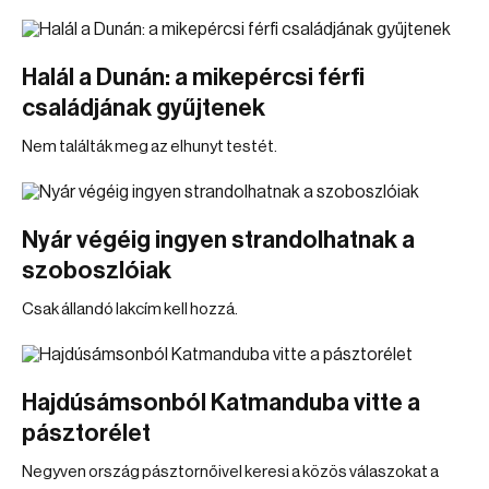
Halál a Dunán: a mikepércsi férfi
családjának gyűjtenek
Nem találták meg az elhunyt testét.
Nyár végéig ingyen strandolhatnak a
szoboszlóiak
Csak állandó lakcím kell hozzá.
Hajdúsámsonból Katmanduba vitte a
pásztorélet
Negyven ország pásztornőivel keresi a közös válaszokat a