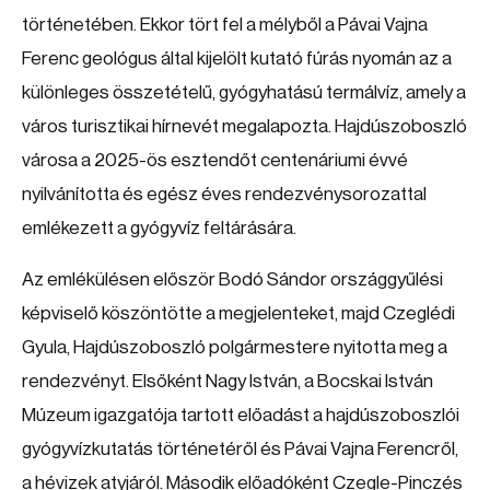
történetében. Ekkor tört fel a mélyből a Pávai Vajna
Ferenc geológus által kijelölt kutató fúrás nyomán az a
különleges összetételű, gyógyhatású termálvíz, amely a
város turisztikai hírnevét megalapozta. Hajdúszoboszló
városa a 2025-ös esztendőt centenáriumi évvé
nyilvánította és egész éves rendezvénysorozattal
emlékezett a gyógyvíz feltárására.
Az emlékülésen először Bodó Sándor országgyűlési
képviselő köszöntötte a megjelenteket, majd Czeglédi
Gyula, Hajdúszoboszló polgármestere nyitotta meg a
rendezvényt. Elsőként Nagy István, a Bocskai István
Múzeum igazgatója tartott előadást a hajdúszoboszlói
gyógyvízkutatás történetéről és Pávai Vajna Ferencről,
a hévizek atyjáról. Második előadóként Czegle-Pinczés