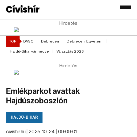
Hirdetés
TOP
DVSC
Debrecen
Debreceni Egyetem
Hajdú-Bihar vármegye
Választás 2026
Hirdetés
Emlékparkot avattak
Hajdúszoboszlón
HAJDÚ-BIHAR
civishir.hu |
2025. 10. 24. | 09:09:01