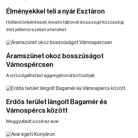
Élményekkel teli a nyár Esztáron
Holland önkéntesek, kreatív táborok és pezsgő közösségi
élet jellemzi ezeket a heteket.
Áramszünet okoz bosszúságot
Vámospércsen
A vízszolgáltatást aggregátorral biztosítják.
Erdős terület lángolt Bagamér és
Vámospércs között
Meggyulladt a széraz avar.