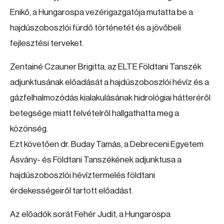
Enikő, a Hungarospa vezérigazgatója mutatta be a
hajdúszoboszlói fürdő történetét és a jövőbeli
fejlesztési terveket.
Zentainé Czauner Brigitta, az ELTE Földtani Tanszék
adjunktusának előadását a hajdúszoboszlói hévíz és a
gázfelhalmozódás kialakulásának hidrológiai hátteréről
betegsége miatt felvételről hallgathatta meg a
közönség.
Ezt követően dr. Buday Tamás, a Debreceni Egyetem
Ásvány- és Földtani Tanszékének adjunktusa a
hajdúszoboszlói hévíztermelés földtani
érdekességeiről tartott előadást.
Az előadók sorát Fehér Judit, a Hungarospa