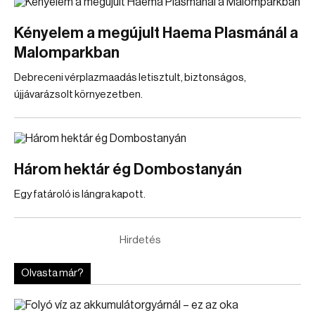
Kényelem a megújult Haema Plasmánál a
Malomparkban
Debreceni vérplazmaadás letisztult, biztonságos,
újjávarázsolt környezetben.
Három hektár ég Dombostanyán
Egy fatároló is lángra kapott.
Hirdetés
Olvasta már?