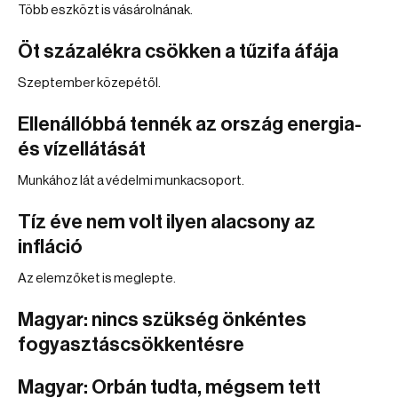
Több eszközt is vásárolnának.
Öt százalékra csökken a tűzifa áfája
Szeptember közepétől.
Ellenállóbbá tennék az ország energia-
és vízellátását
Munkához lát a védelmi munkacsoport.
Tíz éve nem volt ilyen alacsony az
infláció
Az elemzőket is meglepte.
Magyar: nincs szükség önkéntes
fogyasztáscsökkentésre
Magyar: Orbán tudta, mégsem tett