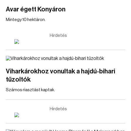
Avar égett Konyáron
Mintegy 10 hektáron.
Hirdetés
Viharkárokhoz vonultak a hajdú-bihari
tűzoltók
Számos riasztást kaptak.
Hirdetés