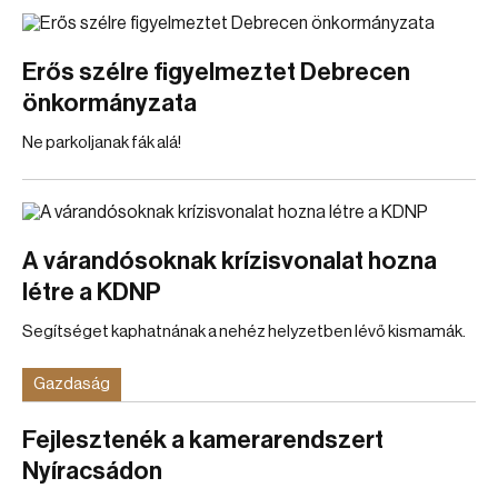
Erős szélre figyelmeztet Debrecen
önkormányzata
Ne parkoljanak fák alá!
A várandósoknak krízisvonalat hozna
létre a KDNP
Segítséget kaphatnának a nehéz helyzetben lévő kismamák.
Gazdaság
Fejlesztenék a kamerarendszert
Nyíracsádon