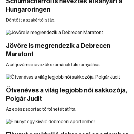
Schumacherről is neveztek el kanyart a
Hungaroringen
Döntött a szakértői stáb.
Jövőre is megrendezik a Debrecen
Maratont
A cél jövőre a nevezők számának túlszárnyalása.
Ötvenéves a világ legjobb női sakkozója,
Polgár Judit
Az egész sportág történetét átírta.