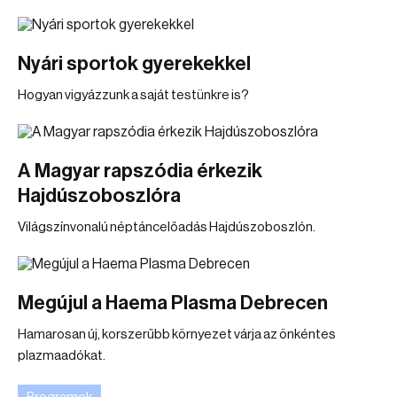
Nyári sportok gyerekekkel
Hogyan vigyázzunk a saját testünkre is?
A Magyar rapszódia érkezik
Hajdúszoboszlóra
Világszínvonalú néptáncelőadás Hajdúszoboszlón.
Megújul a Haema Plasma Debrecen
Hamarosan új, korszerűbb környezet várja az önkéntes
plazmaadókat.