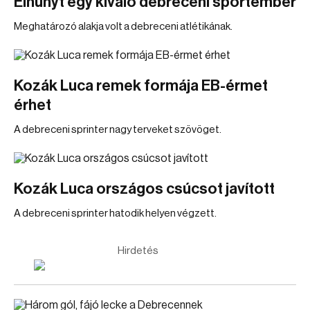
Elhunyt egy kiváló debreceni sportember
Meghatározó alakja volt a debreceni atlétikának.
Kozák Luca remek formája EB-érmet
érhet
A debreceni sprinter nagy terveket szövöget.
Kozák Luca országos csúcsot javított
A debreceni sprinter hatodik helyen végzett.
Hirdetés