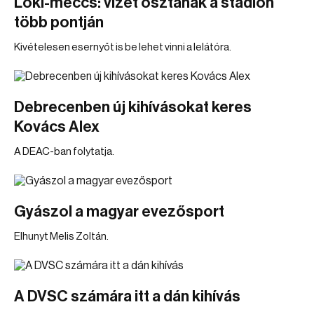
Loki-meccs: vizet osztanak a stadion
több pontján
Kivételesen esernyőt is be lehet vinni a lelátóra.
Debrecenben új kihívásokat keres
Kovács Alex
A DEAC-ban folytatja.
Gyászol a magyar evezősport
Elhunyt Melis Zoltán.
A DVSC számára itt a dán kihívás