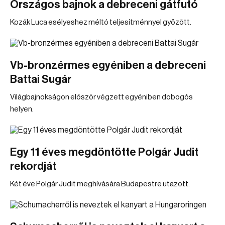
Országos bajnok a debreceni gátfutó
Kozák Luca esélyeshez méltó teljesítménnyel győzött.
Vb-bronzérmes egyéniben a debreceni
Battai Sugár
Világbajnokságon először végzett egyéniben dobogós
helyen.
Egy 11 éves megdöntötte Polgár Judit
rekordját
Két éve Polgár Judit meghívására Budapestre utazott.