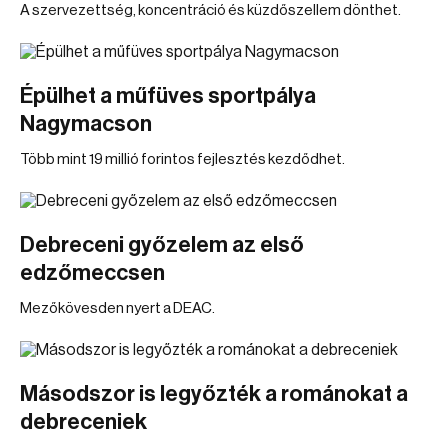
A szervezettség, koncentráció és küzdőszellem dönthet.
Épülhet a műfüves sportpálya
Nagymacson
Több mint 19 millió forintos fejlesztés kezdődhet.
Debreceni győzelem az első
edzőmeccsen
Mezőkövesden nyert a DEAC.
Másodszor is legyőzték a románokat a
debreceniek