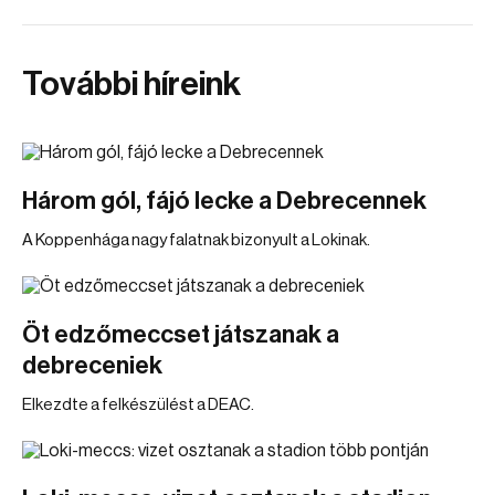
További híreink
Három gól, fájó lecke a Debrecennek
A Koppenhága nagy falatnak bizonyult a Lokinak.
Öt edzőmeccset játszanak a
debreceniek
Elkezdte a felkészülést a DEAC.