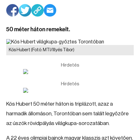
50 méter háton remekelt.
Kós Hubert
(Fotó: MTI/Illyés Tibor)
Hirdetés
Hirdetés
Kós Hubert 50 méter háton is triplázott, azaz a
harmadik állomáson, Torontóban sem talált legyőzőre
az úszók rövidpályás világkupa-sorozatában.
A 22 éves olimpiai bajnok magyar klasszis azt követően,