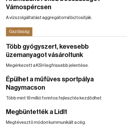
Vámospércsen
A vízszolgáltatást aggregátorral biztosítják.
Gazdaság
Több gyógyszert, kevesebb
üzemanyagot vásároltunk
Megérkezett a KSH legfrissebb jelentése.
Épülhet a műfüves sportpálya
Nagymacson
Több mint 19 millió forintos fejlesztés kezdődhet.
Megbüntették a Lidlt
Megtévesztő módon kummunikált a cég.