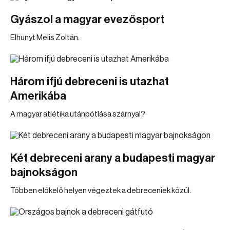
Gyászol a magyar evezősport
Elhunyt Melis Zoltán.
Három ifjú debreceni is utazhat
Amerikába
A magyar atlétika utánpótlása szárnyal?
Két debreceni arany a budapesti magyar
bajnokságon
Többen előkelő helyen végeztek a debreceniek közül.