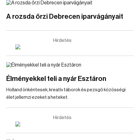
A rozsda őrzi Debrecen iparvágányait
Hirdetés
Élményekkel teli a nyár Esztáron
Holland önkéntesek, kreatív táborok és pezsgő közösségi
élet jellemzi ezeket a heteket.
Hirdetés