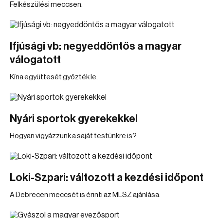
Felkészülési meccsen.
Ifjúsági vb: negyeddöntős a magyar
válogatott
Kína együttesét győzték le.
Nyári sportok gyerekekkel
Hogyan vigyázzunk a saját testünkre is?
Loki-Szpari: változott a kezdési időpont
A Debrecen meccsét is érinti az MLSZ ajánlása.