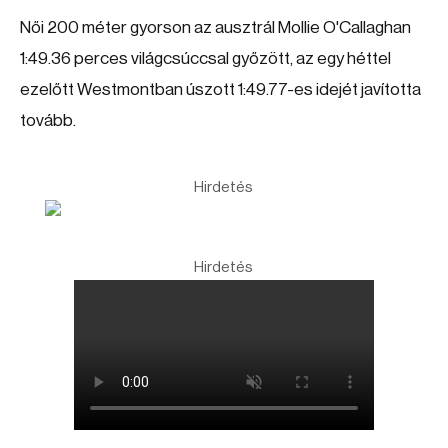
Női 200 méter gyorson az ausztrál Mollie O'Callaghan
1:49.36 perces világcsúccsal győzött, az egy héttel
ezelőtt Westmontban úszott 1:49.77-es idejét javította
tovább.
Hirdetés
Hirdetés