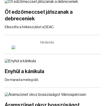
Öt edzőmeccset játszanak a
debreceniek
Elkezdte a felkészülést a DEAC.
Hirdetés
Enyhül a kánikula
De marad a meleg idő.
Áramszünet okoz bosszúságot