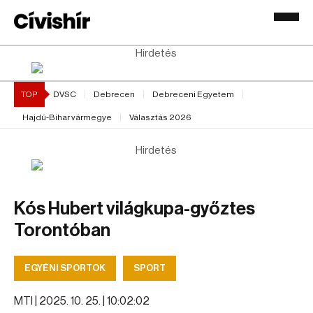
Hirdetés
TOP
DVSC
Debrecen
Debreceni Egyetem
Hajdú-Bihar vármegye
Választás 2026
Hirdetés
Kós Hubert világkupa-győztes
Torontóban
EGYÉNI SPORTOK
SPORT
MTI |
2025. 10. 25. | 10:02:02