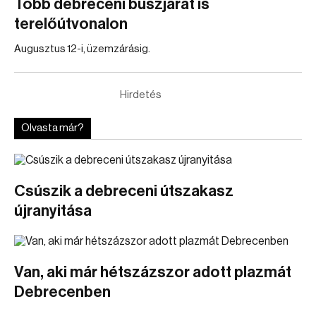
Több debreceni buszjárat is
terelőútvonalon
Augusztus 12-i, üzemzárásig.
Hirdetés
Olvasta már?
Csúszik a debreceni útszakasz
újranyitása
Van, aki már hétszázszor adott plazmát
Debrecenben