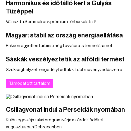
Harmonikus és időtálló kert a Gulyás
Tüzéppel
Válaszd a Semmelrock prémium térburkolatait!
Magyar: stabil az ország energiaellátása
Pakson egyetlen turbina még tovvábra is termel áramot.
Sáskák veszélyeztetik az alföldi termést
Szükséghelyzeti engedélyt adtak ki több növényvédőszerre.
Támogatott tartalom
Csillagvonat indul a Perseidák nyomában
Különleges éjszakai program várja az érdeklődőket
augusztusban Debrecenben.