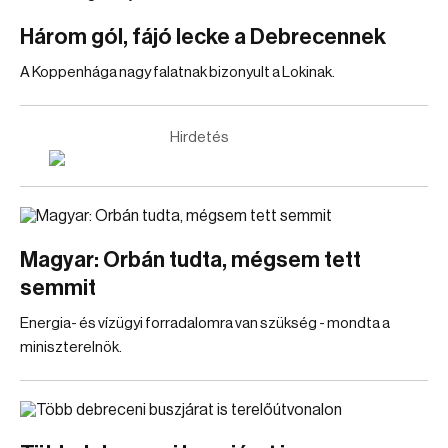
Három gól, fájó lecke a Debrecennek
A Koppenhága nagy falatnak bizonyult a Lokinak.
Hirdetés
Magyar: Orbán tudta, mégsem tett
semmit
Energia- és vízügyi forradalomra van szükség - mondta a
miniszterelnök.