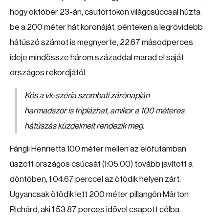
hogy október 23-án, csütörtökön világcsúccsal húzta
be a 200 méter hát koronáját, pénteken a legrövidebb
hátúszó számot is megnyerte, 22.67 másodperces
ideje mindössze három századdal marad el saját
országos rekordjától.
Kós a vk-széria szombati zárónapján
harmadszor is triplázhat, amikor a 100 méteres
hátúszás küzdelmeit rendezik meg.
Fángli Henrietta 100 méter mellen az előfutamban
úszott országos csúcsát (1:05.00) tovább javított a
döntőben, 1:04.67 perccel az ötödik helyen zárt.
Ugyancsak ötödik lett 200 méter pillangón Márton
Richárd, aki 1:53.87 perces idővel csapott célba.