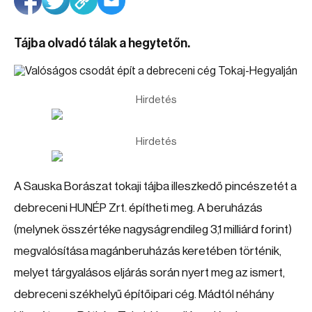
Tájba olvadó tálak a hegytetőn.
Hirdetés
Hirdetés
A Sauska Borászat tokaji tájba illeszkedő pincészetét a
debreceni HUNÉP Zrt. építheti meg. A beruházás
(melynek összértéke nagyságrendileg 3,1 milliárd forint)
megvalósítása magánberuházás keretében történik,
melyet tárgyalásos eljárás során nyert meg az ismert,
debreceni székhelyű építőipari cég. Mádtól néhány