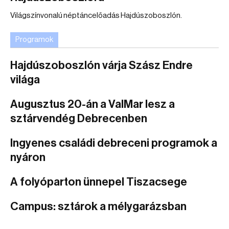
Világszínvonalú néptáncelőadás Hajdúszoboszlón.
Programok
Hajdúszoboszlón várja Szász Endre
világa
Augusztus 20-án a ValMar lesz a
sztárvendég Debrecenben
Ingyenes családi debreceni programok a
nyáron
A folyóparton ünnepel Tiszacsege
Campus: sztárok a mélygarázsban