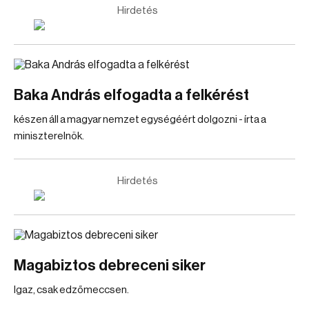
Hirdetés
Baka András elfogadta a felkérést
készen áll a magyar nemzet egységéért dolgozni - írta a
miniszterelnök.
Hirdetés
Magabiztos debreceni siker
Igaz, csak edzőmeccsen.