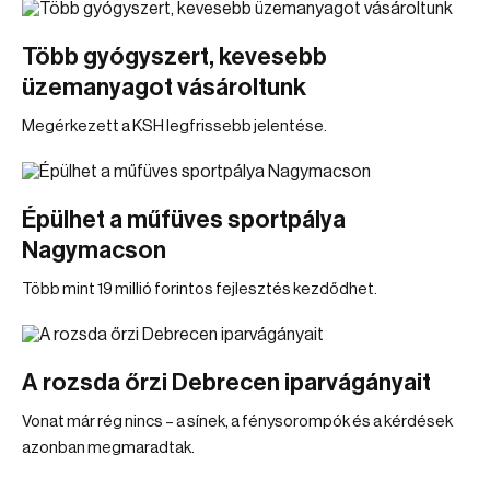
Több gyógyszert, kevesebb
üzemanyagot vásároltunk
Megérkezett a KSH legfrissebb jelentése.
Épülhet a műfüves sportpálya
Nagymacson
Több mint 19 millió forintos fejlesztés kezdődhet.
A rozsda őrzi Debrecen iparvágányait
Vonat már rég nincs – a sínek, a fénysorompók és a kérdések
azonban megmaradtak.