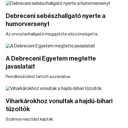
Debreceni sebészhallgató nyerte a
humorversenyt
Az orvostanhallgató meggyőzte a közönséget is.
A Debreceni Egyetem megtette
javaslatait
Rendkívüli ülést tartott a szenátus.
Viharkárokhoz vonultak a hajdú-bihari
tűzoltók
Számos riasztást kaptak.