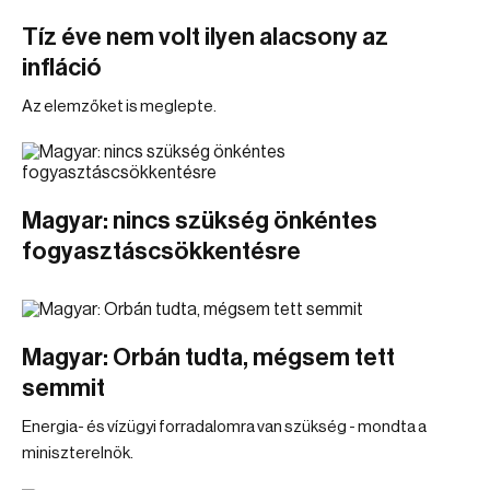
Tíz éve nem volt ilyen alacsony az
infláció
Az elemzőket is meglepte.
Magyar: nincs szükség önkéntes
fogyasztáscsökkentésre
Magyar: Orbán tudta, mégsem tett
semmit
Energia- és vízügyi forradalomra van szükség - mondta a
miniszterelnök.