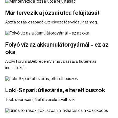
Már tervezik a józsai utca felújítását
Aszfaltozás, csapadékvíz-elvezetés valósulhat meg.
Folyó víz az akkumulátorgyárnál – ez az
oka
A Civil Fórum a Debreceni Vízmű válaszával hűtené az
indulatokat.
Loki-Szpari: útlezárás, elterelt buszok
Több debreceni járat útvonala is változik.