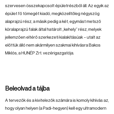
szervesen összekapcsolt épületrészből áll. Az egyik az
épület fő tömegét kiadó, megközelítőleg négyszög
alaprajzú rész, a másik pedig a két, egymást metsző
köralaprajzú falak által határolt „kehely” rész, melyek
jellemzően eltérő szerkezeti kialakításúak – utalt az
előttük álló nem akármilyen szakmai kihívásra Bakos
Miklós, a HUNÉP Zrt. vezérigazgatója.
Beleolvad a tájba
A tervezők és a kivitelezők számára is komoly kihívás az,
hogy olyan helyen (a Padi-hegyen) kell egy ultramodern