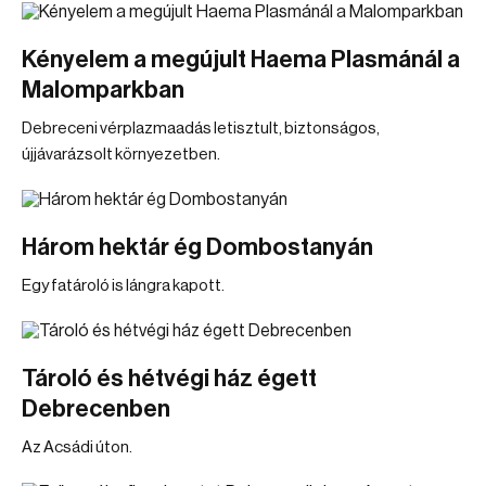
Kényelem a megújult Haema Plasmánál a
Malomparkban
Debreceni vérplazmaadás letisztult, biztonságos,
újjávarázsolt környezetben.
Három hektár ég Dombostanyán
Egy fatároló is lángra kapott.
Tároló és hétvégi ház égett
Debrecenben
Az Acsádi úton.