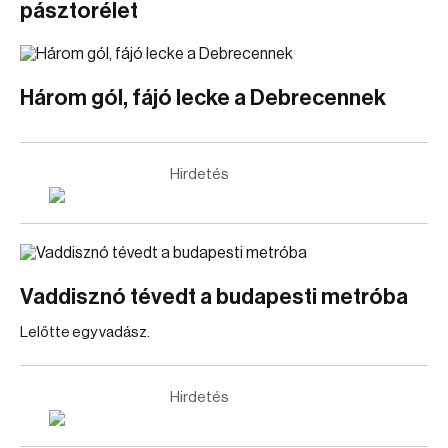
pásztorélet
Három gól, fájó lecke a Debrecennek
Hirdetés
Vaddisznó tévedt a budapesti metróba
Lelőtte egy vadász.
Hirdetés