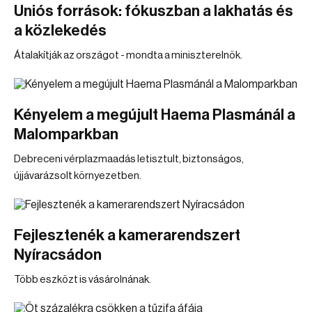
Uniós források: fókuszban a lakhatás és
a közlekedés
Átalakítják az országot - mondta a miniszterelnök.
Kényelem a megújult Haema Plasmánál a
Malomparkban
Debreceni vérplazmaadás letisztult, biztonságos,
újjávarázsolt környezetben.
Fejlesztenék a kamerarendszert
Nyíracsádon
Több eszközt is vásárolnának.