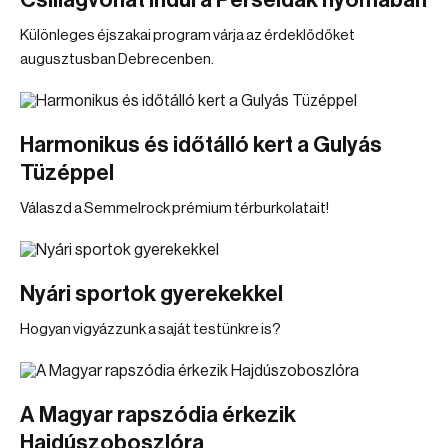
Csillagvonat indul a Perseidák nyomában
Különleges éjszakai program várja az érdeklődőket
augusztusban Debrecenben.
Harmonikus és időtálló kert a Gulyás
Tüzéppel
Válaszd a Semmelrock prémium térburkolatait!
Nyári sportok gyerekekkel
Hogyan vigyázzunk a saját testünkre is?
A Magyar rapszódia érkezik
Hajdúszoboszlóra