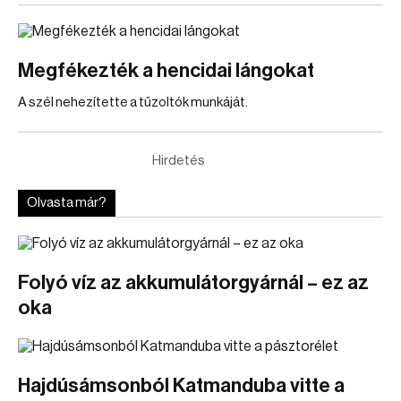
Megfékezték a hencidai lángokat
A szél nehezítette a tűzoltók munkáját.
Hirdetés
Olvasta már?
Folyó víz az akkumulátorgyárnál – ez az
oka
Hajdúsámsonból Katmanduba vitte a