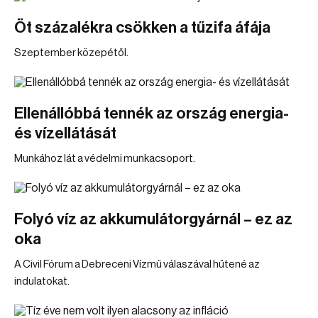
Öt százalékra csökken a tűzifa áfája
Szeptember közepétől.
Ellenállóbbá tennék az ország energia-
és vízellátását
Munkához lát a védelmi munkacsoport.
Folyó víz az akkumulátorgyárnál – ez az
oka
A Civil Fórum a Debreceni Vízmű válaszával hűtené az
indulatokat.