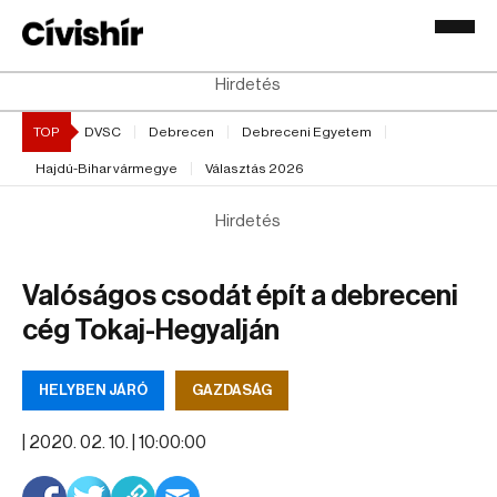
Hirdetés
TOP
DVSC
Debrecen
Debreceni Egyetem
Hajdú-Bihar vármegye
Választás 2026
Hirdetés
Valóságos csodát épít a debreceni
cég Tokaj-Hegyalján
HELYBEN JÁRÓ
GAZDASÁG
|
2020. 02. 10. | 10:00:00