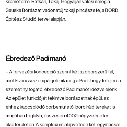
kilométerre, Rátkán, Tokaj-Hegyalján valósul meg a
Sauska Borászat vadonatúj tokaji pincészete, a BORD
Építész Stúdió tervei alapján.
Ébredező Padi manó
– A tervezési koncepció szerint két szoborszerű tál,
mint kíváncsi szempár jelenik meg a Padi-hegy tetején, a
szemét nyitogató, ébredező Padi manót idézve elénk.
Az épület funkcióját tekintve borászatnak épül, az
ehhez kapcsolódó borbemutató, borbíráló tereket is
magában foglalva, összesen 4002 négyzetméter
alapterületen. A komplexum alapvetően két, egymással