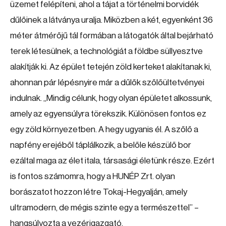
üzemet felépíteni, ahol a tájat a történelmi borvidék
dűlőinek a látványa uralja. Miközben a két, egyenként 36
méter átmérőjű tál formában a látogatók által bejárható
terek létesülnek, a technológiát a földbe süllyesztve
alakítják ki. Az épület tetején zöld kerteket alakítanak ki,
ahonnan pár lépésnyire már a dűlők szőlőültetvényei
indulnak. „Mindig célunk, hogy olyan épületet alkossunk,
amely az egyensúlyra törekszik. Különösen fontos ez
egy zöld környezetben. A hegy ugyanis él. A szőlő a
napfény erejéből táplálkozik, a belőle készülő bor
ezáltal maga az élet itala, társasági életünk része. Ezért
is fontos számomra, hogy a HUNÉP Zrt. olyan
borászatot hozzon létre Tokaj-Hegyalján, amely
ultramodern, de mégis szinte egy a természettel” –
hangsúlyozta a vezérigazgató.