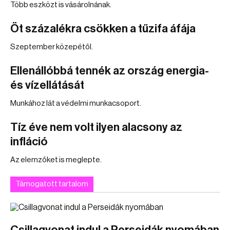
Több eszközt is vásárolnának.
Öt százalékra csökken a tűzifa áfája
Szeptember közepétől.
Ellenállóbbá tennék az ország energia-
és vízellátását
Munkához lát a védelmi munkacsoport.
Tíz éve nem volt ilyen alacsony az
infláció
Az elemzőket is meglepte.
Támogatott tartalom