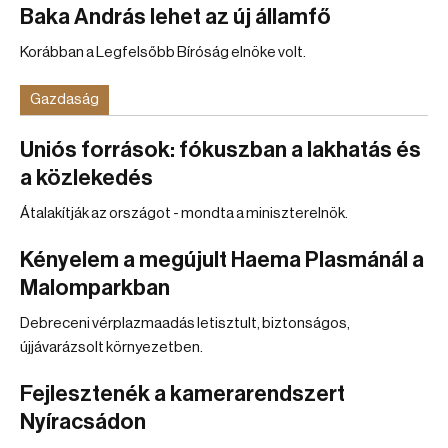
Baka András lehet az új államfő
Korábban a Legfelsőbb Bíróság elnöke volt.
Gazdaság
Uniós források: fókuszban a lakhatás és
a közlekedés
Átalakítják az országot - mondta a miniszterelnök.
Kényelem a megújult Haema Plasmánál a
Malomparkban
Debreceni vérplazmaadás letisztult, biztonságos,
újjávarázsolt környezetben.
Fejlesztenék a kamerarendszert
Nyíracsádon