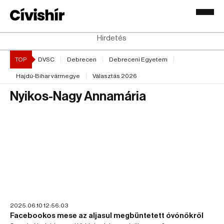
Hirdetés
TOP
DVSC
Debrecen
Debreceni Egyetem
Hajdú-Bihar vármegye
Választás 2026
Nyikos-Nagy Annamária
2025.06.10 12:56:03
Facebookos mese az aljasul megbüntetett óvónőkről