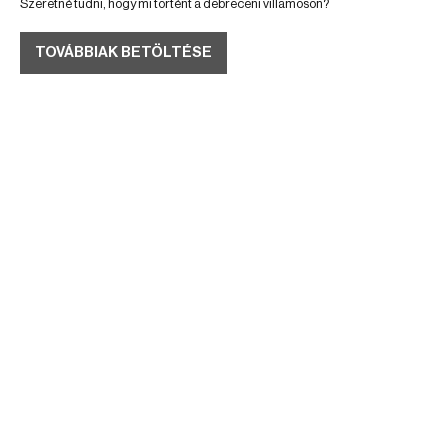
Szeretné tudni, hogy mi történt a debreceni villamoson?
TOVÁBBIAK BETÖLTÉSE