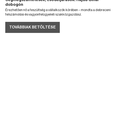
dobogón
Érezhetően nő a feszültség a vállalkozók körében – mondta a debreceni
felszámolási és vagyonfelügyeleti szakközgazdász.
TOVÁBBIAK BETÖLTÉSE