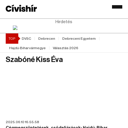
Hirdetés
TOP
DVSC
Debrecen
Debreceni Egyetem
Hajdú-Bihar vármegye
Választás 2026
Szabóné Kiss Éva
2025.06.10 16:55:58
Cégmegszüntetések, csődeljárások: Hajdú-Bihar