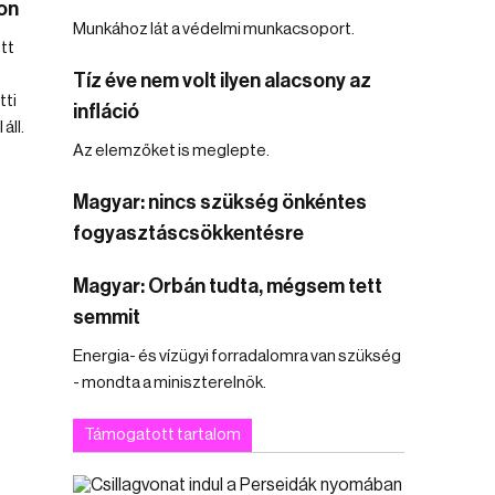
on
Munkához lát a védelmi munkacsoport.
tt
Tíz éve nem volt ilyen alacsony az
tti
infláció
áll.
Az elemzőket is meglepte.
Magyar: nincs szükség önkéntes
fogyasztáscsökkentésre
Magyar: Orbán tudta, mégsem tett
semmit
Energia- és vízügyi forradalomra van szükség
- mondta a miniszterelnök.
Támogatott tartalom