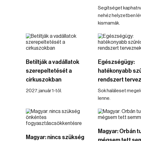
Segítséget kaphatn
nehéz helyzetben lé
kismamák.
Betiltják a vadállatok
Egészségügy:
szerepeltetését a
hatékonyabb szű
cirkuszokban
rendszert terve
2027. január 1-től.
Sok haláleset mege
lenne.
Magyar: Orbán t
Magyar: nincs szükség
mégsem tett se