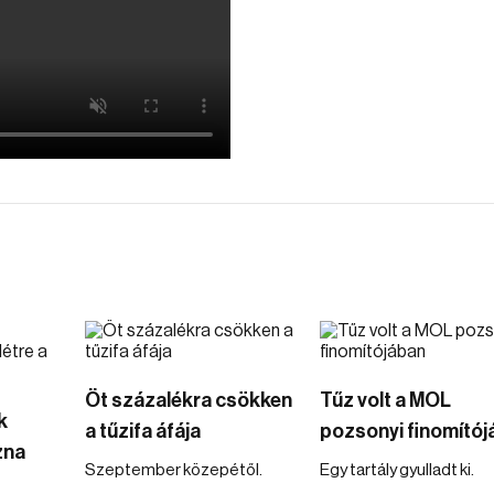
Öt százalékra csökken
Tűz volt a MOL
k
a tűzifa áfája
pozsonyi finomító
zna
Szeptember közepétől.
Egy tartály gyulladt ki.