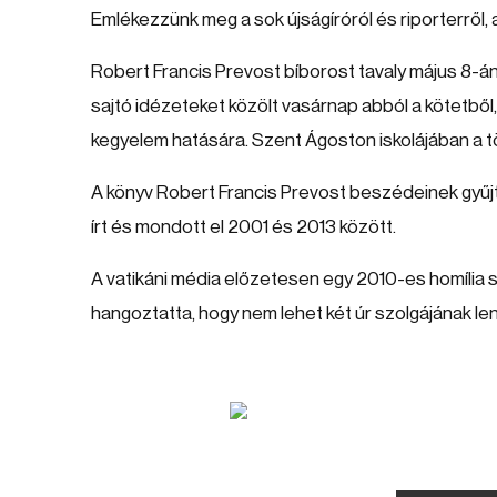
Emlékezzünk meg a sok újságíróról és riporterről, 
Robert Francis Prevost bíborost tavaly május 8-á
sajtó idézeteket közölt vasárnap abból a kötetből,
kegyelem hatására. Szent Ágoston iskolájában a t
A könyv Robert Francis Prevost beszédeinek gyűj
írt és mondott el 2001 és 2013 között.
A vatikáni média előzetesen egy 2010-es homília 
hangoztatta, hogy nem lehet két úr szolgájának lenn