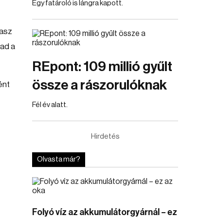
Egy fatároló is lángra kapott.
lasz
bad a
REpont: 109 millió gyűlt
össze a rászorulóknak
ént
Fél év alatt.
Hirdetés
Olvasta már?
Folyó víz az akkumulátorgyárnál – ez