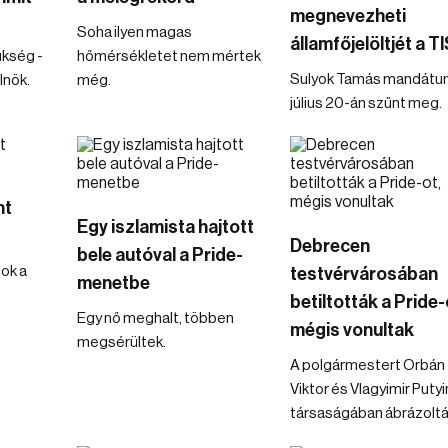
megnevezheti
Soha ilyen magas
államfőjelöltjét a 
ükség -
hőmérsékletet nem mértek
Sulyok Tamás mandát
lnök.
még.
július 20-án szűnt meg.
nt
Egy iszlamista hajtott
Debrecen
bele autóval a Pride-
ok a
testvérvárosában
menetbe
betiltották a Pride-
Egy nő meghalt, többen
mégis vonultak
megsérültek.
A polgármestert Orbán
Viktor és Vlagyimir Putyi
társaságában ábrázoltá