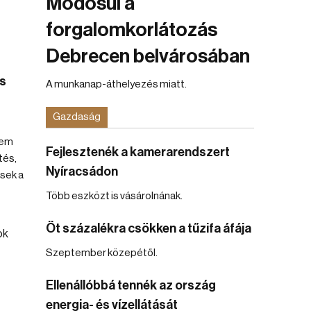
Módosul a
forgalomkorlátozás
Debrecen belvárosában
t
es
A munkanap-áthelyezés miatt.
Gazdaság
nem
Fejlesztenék a kamerarendszert
tés,
Nyíracsádon
sek a
Több eszközt is vásárolnának.
Öt százalékra csökken a tűzifa áfája
Szeptember közepétől.
Ellenállóbbá tennék az ország
energia- és vízellátását