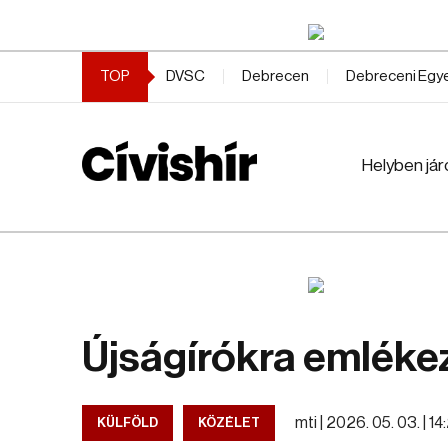
TOP
DVSC
Debrecen
Debreceni Eg
Helyben jár
Újságírókra emlékez
mti |
2026. 05. 03. | 14
KÜLFÖLD
KÖZÉLET