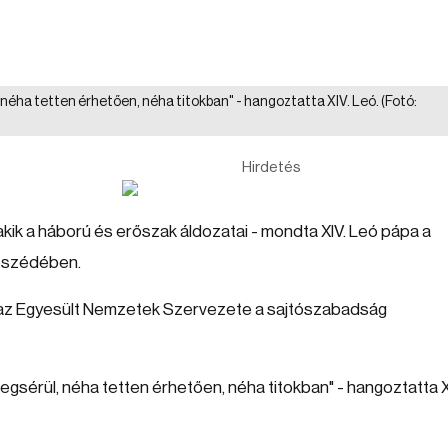
 néha tetten érhetően, néha titokban" - hangoztatta XIV. Leó.
(Fotó:
Hirdetés
akik a háború és erőszak áldozatai - mondta XIV. Leó pápa a
beszédében.
t az Egyesült Nemzetek Szervezete a sajtószabadság
gsérül, néha tetten érhetően, néha titokban" - hangoztatta X