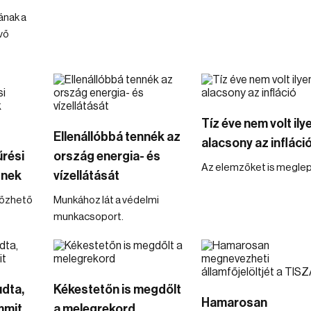
ának a
vő
Tíz éve nem volt ily
Ellenállóbbá tennék az
alacsony az infláci
rési
ország energia- és
Az elemzőket is meglep
znek
vízellátását
lőzhető
Munkához lát a védelmi
munkacsoport.
udta,
Kékestetőn is megdőlt
Hamarosan
mmit
a melegrekord