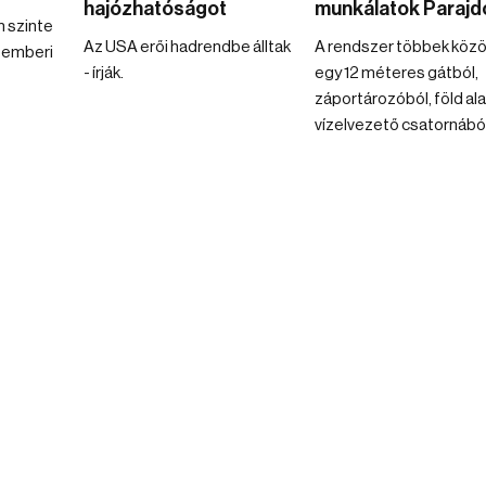
hajózhatóságot
munkálatok Parajd
m szinte
Az USA erői hadrendbe álltak
A rendszer többek közö
 emberi
- írják.
egy 12 méteres gátból,
záportározóból, föld ala
vízelvezető csatornából 