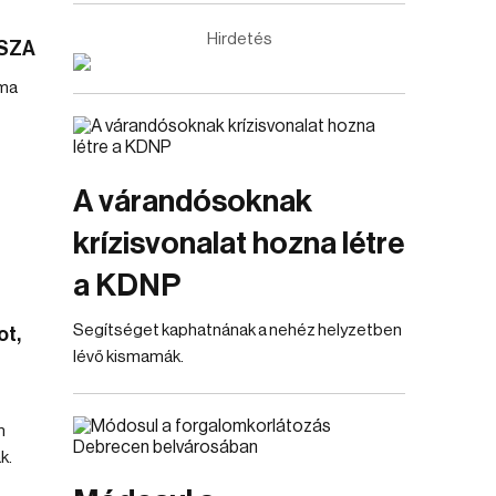
Hirdetés
TISZA
uma
A várandósoknak
krízisvonalat hozna létre
a KDNP
Segítséget kaphatnának a nehéz helyzetben
ot,
lévő kismamák.
n
k.