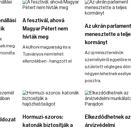
enállási
A fesztivál, ahová
Az ukrán parlamen
ik
Magyar Pétert nem
menesztette a telj
hívták meg
i
kormányt
nek meg
A külhoni magyarság és a
Az új miniszterelnök
- mondta.
Tusványos nem lehet
személyéről egyelőre 
ellenzékben - hangzott el.
született végleges dön
négyen lehetnek esélye
posztra.
Hormuzi-szoros:
Elkezdődhetnek az
áldozat
katonák biztosítják a
árvízvédelmi