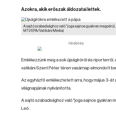
Azokra, akik erőszak áldozatai lettek.
A sajtó szabadsághoz való "joga sajnos gyakran megsérül,
MTI/EPA/Vatikáni Média)
Hirdetés
Emlékezzünk meg a sok újságíróról és riporterről, 
vatikáni Szent Péter téren vasárnap elmondott 
Az egyházfő emlékeztetett arra, hogy május 3-á
világnapjának nyilvánította.
A sajtó szabadsághoz való "joga sajnos gyakran me
Leó.