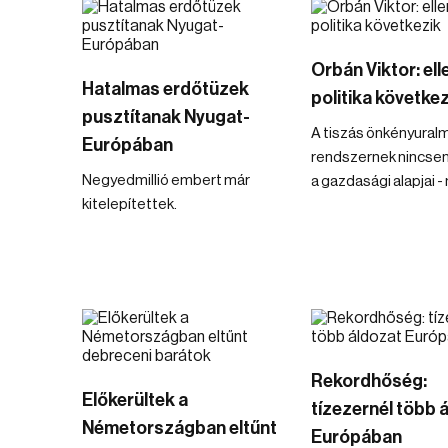
Orbán Viktor: ell
Hatalmas erdőtüzek
politika következ
pusztítanak Nyugat-
A tiszás önkényuralm
Európában
rendszernek nincse
Negyedmillió embert már
a gazdasági alapjai 
kitelepítettek.
Rekordhőség:
Előkerültek a
tízezernél több 
Németországban eltűnt
Európában