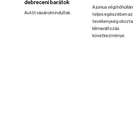
debreceni barátok
A június végi hőhullá
Autót vásárolni indultak.
teljes egészében az
tevékenység okozta
klímaváltozás
következménye.