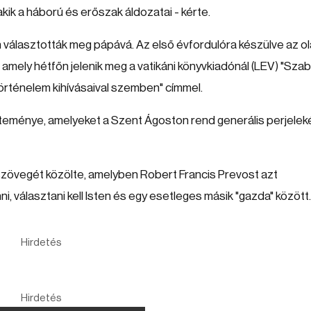
akik a háború és erőszak áldozatai - kérte.
n választották meg pápává. Az első évfordulóra készülve az o
 amely hétfőn jelenik meg a vatikáni könyvkiadónál (LEV) "Sza
örténelem kihívásaival szemben" címmel.
teménye, amelyeket a Szent Ágoston rend generális perjelek
szövegét közölte, amelyben Robert Francis Prevost azt
i, választani kell Isten és egy esetleges másik "gazda" között.
Hirdetés
Hirdetés