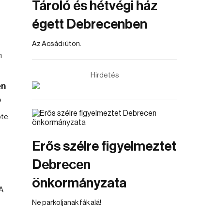
Tároló és hétvégi ház
égett Debrecenben
Az Acsádi úton.
Hirdetés
en
ó
te.
Erős szélre figyelmeztet
Debrecen
önkormányzata
Ne parkoljanak fák alá!