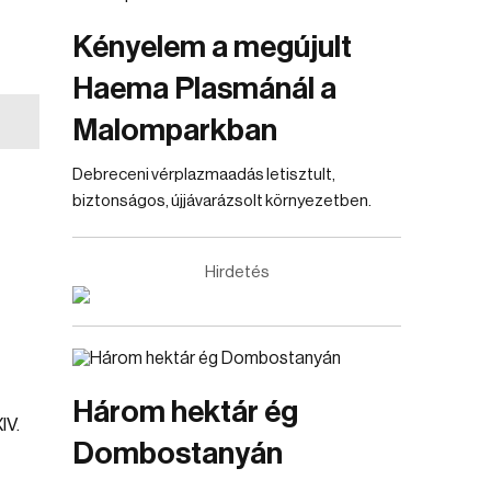
Kényelem a megújult
Haema Plasmánál a
Malomparkban
Debreceni vérplazmaadás letisztult,
biztonságos, újjávarázsolt környezetben.
Hirdetés
Három hektár ég
IV.
Dombostanyán