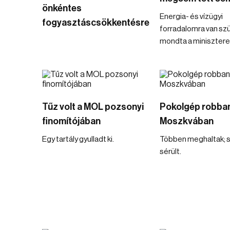
önkéntes
Energia- és vízügyi
fogyasztáscsökkentésre
forradalomra van sz
mondta a minisztere
Tűz volt a MOL pozsonyi
Pokolgép robba
finomítójában
Moszkvában
Egy tartály gyulladt ki.
Többen meghaltak; s
sérült.