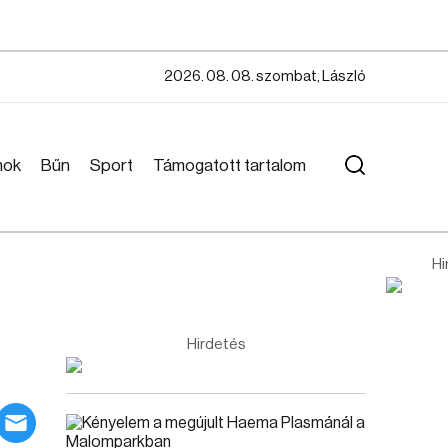
2026. 08. 08. szombat, László
mok
Bűn
Sport
Támogatott tartalom
Hi
Hirdetés