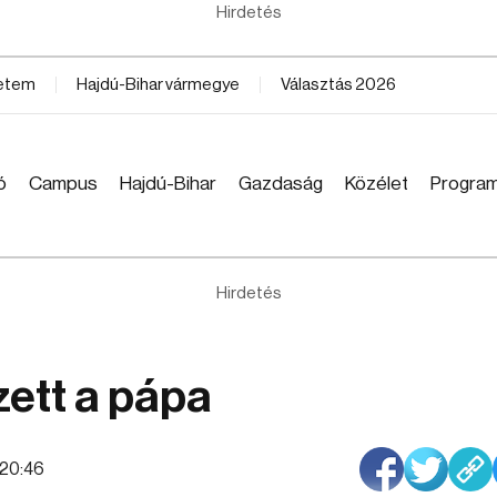
Hirdetés
yetem
Hajdú-Bihar vármegye
Választás 2026
ó
Campus
Hajdú-Bihar
Gazdaság
Közélet
Progra
Hirdetés
ett a pápa
:20:46