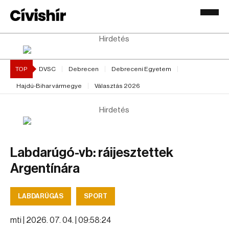
Hirdetés
TOP
DVSC
Debrecen
Debreceni Egyetem
Hajdú-Bihar vármegye
Választás 2026
Hirdetés
Labdarúgó-vb: ráijesztettek
Argentínára
LABDARÚGÁS
SPORT
mti |
2026. 07. 04. | 09:58:24