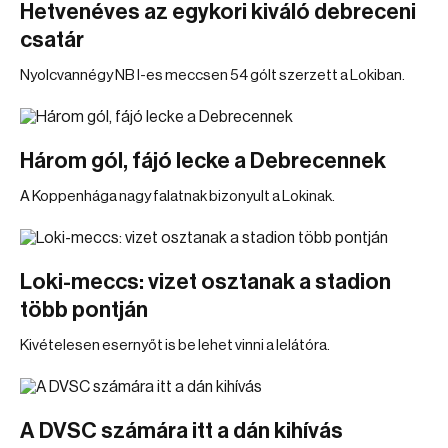
Hetvenéves az egykori kiváló debreceni
csatár
Nyolcvannégy NB I-es meccsen 54 gólt szerzett a Lokiban.
Három gól, fájó lecke a Debrecennek
A Koppenhága nagy falatnak bizonyult a Lokinak.
Loki-meccs: vizet osztanak a stadion
több pontján
Kivételesen esernyőt is be lehet vinni a lelátóra.
A DVSC számára itt a dán kihívás