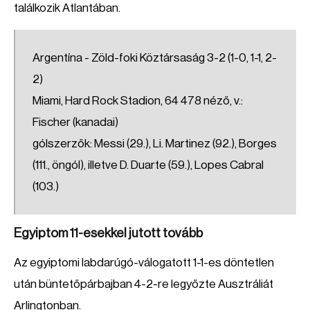
találkozik Atlantában.
Argentína - Zöld-foki Köztársaság 3-2 (1-0, 1-1, 2-
2)
Miami, Hard Rock Stadion, 64 478 néző, v.:
Fischer (kanadai)
gólszerzők: Messi (29.), Li. Martinez (92.), Borges
(111., öngól), illetve D. Duarte (59.), Lopes Cabral
(103.)
Egyiptom 11-esekkel jutott tovább
Az egyiptomi labdarúgó-válogatott 1-1-es döntetlen
után büntetőpárbajban 4-2-re legyőzte Ausztráliát
Arlingtonban.