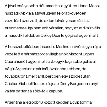
A jóval esélyesebb dél-amerikai együttes Lionel Messi
huszadik vb-találatával ugyan félórát követően
vezetést szerzett, de aztán látványosan ráült az
eredményre, így nem volt váratlan, hogy az afrikai rivális
a második félidőben Deroy Duarte góljával egyenlített.
A hosszabbításban Lisandro Martinez révén ugyan újra
vezetett a háromszoros világbajnok, viszont Lopes
Cabral ismét egyenlített a vb egyik legszebb góljával.
Végül Argentína a vártnál jóval nehezebben, de
továbbjutott, mert a 111. percben egy szöglet után
Cristian Gabriel Romero fejese Diney Borgesen irányt
váltva pattant a zöld-foki kapuba.
Argentína a legjobb 16 között kedden Egyiptommal