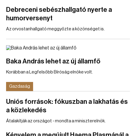
Debreceni sebészhallgató nyerte a
humorversenyt
Az orvostanhallgató meggyőzte a közönséget is.
Baka András lehet az új államfő
Korábban a Legfelsőbb Bíróság elnöke volt.
Gazdaság
Uniós források: fókuszban a lakhatás és
a közlekedés
Átalakítják az országot - mondta a miniszterelnök.
Kényelem a megújult Haema Plasmánál a