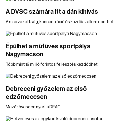
A DVSC számára itt a dán kihívás
A szervezettség, koncentráció és küzdőszellem dönthet.
Épülhet a műfüves sportpálya
Nagymacson
Több mint 19 millió forintos fejlesztés kezdődhet.
Debreceni győzelem az első
edzőmeccsen
Mezőkövesden nyert a DEAC.