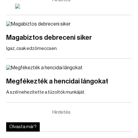
Magabiztos debreceni siker
Igaz, csak edzőmeccsen.
Megfékezték a hencidai lángokat
A szél nehezítette a tűzoltók munkáját.
Hirdetés
Olvasta már?