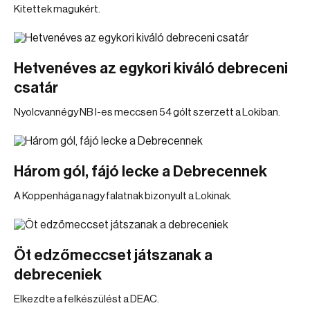
Kitettek magukért.
Hetvenéves az egykori kiváló debreceni
csatár
Nyolcvannégy NB I-es meccsen 54 gólt szerzett a Lokiban.
Három gól, fájó lecke a Debrecennek
A Koppenhága nagy falatnak bizonyult a Lokinak.
Öt edzőmeccset játszanak a
debreceniek
Elkezdte a felkészülést a DEAC.