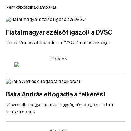
Nem kapcsolnak lámpákat.
Fiatal magyar szélsőt igazolt a DVSC
Dénes Vilmossal erősödött a DVSC támadószekciója.
Hirdetés
Baka András elfogadta a felkérést
készen áll a magyar nemzet egységéért dolgozni - írta a
miniszterelnök.
Hirdetés