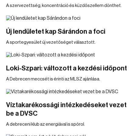
A szervezettség, koncentráció és küzdőszellem dönthet.
Új lendületet kap Sárándon a foci
A sportegyesület új vezetőséget választott.
Loki-Szpari: változott a kezdési időpont
A Debrecen meccsét is érinti az MLSZ ajánlása.
Víztakarékossági intézkedéseket vezet
be a DVSC
A debreceni klub az energiával is spórol.