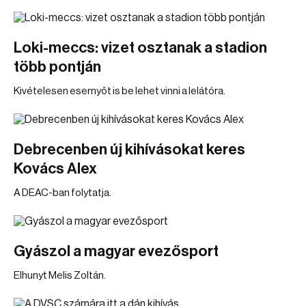
Loki-meccs: vizet osztanak a stadion
több pontján
Kivételesen esernyőt is be lehet vinni a lelátóra.
Debrecenben új kihívásokat keres
Kovács Alex
A DEAC-ban folytatja.
Gyászol a magyar evezősport
Elhunyt Melis Zoltán.