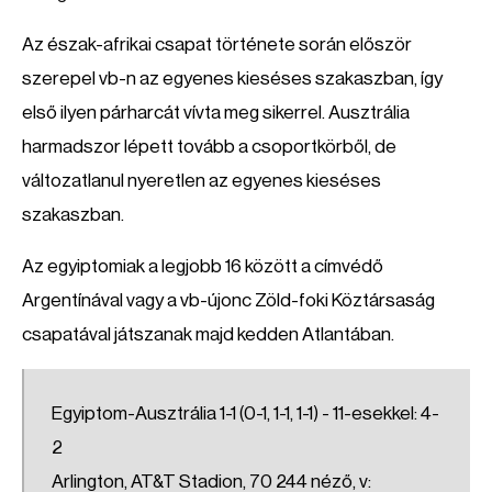
Az észak-afrikai csapat története során először
szerepel vb-n az egyenes kieséses szakaszban, így
első ilyen párharcát vívta meg sikerrel. Ausztrália
harmadszor lépett tovább a csoportkörből, de
változatlanul nyeretlen az egyenes kieséses
szakaszban.
Az egyiptomiak a legjobb 16 között a címvédő
Argentínával vagy a vb-újonc Zöld-foki Köztársaság
csapatával játszanak majd kedden Atlantában.
Egyiptom-Ausztrália 1-1 (0-1, 1-1, 1-1) - 11-esekkel: 4-
2
Arlington, AT&T Stadion, 70 244 néző, v: