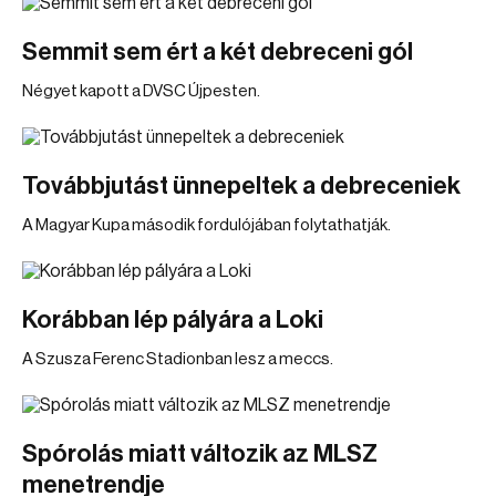
Semmit sem ért a két debreceni gól
Négyet kapott a DVSC Újpesten.
Továbbjutást ünnepeltek a debreceniek
A Magyar Kupa második fordulójában folytathatják.
Korábban lép pályára a Loki
A Szusza Ferenc Stadionban lesz a meccs.
Spórolás miatt változik az MLSZ
menetrendje