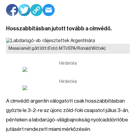
Hosszabbításban jutott tovább a címvédő.
Messi ismét gólt lőtt
(Fotó: MTI/EPA/Ronald Wittek)
Hirdetés
Hirdetés
A címvédő argentin válogatott csak hosszabbításban
győzte le 3-2-re az újonc zöld-foki csapatot július 3-án,
pénteken a labdarúgó-világbajnokság nyolcaddöntőbe
jutásért rendezett miami mérkőzésén.