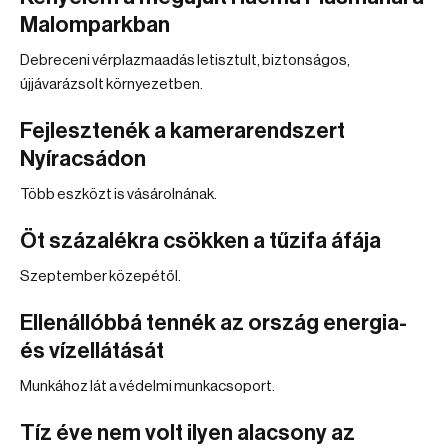
Malomparkban
Debreceni vérplazmaadás letisztult, biztonságos,
újjávarázsolt környezetben.
Fejlesztenék a kamerarendszert
Nyíracsádon
Több eszközt is vásárolnának.
Öt százalékra csökken a tűzifa áfája
Szeptember közepétől.
Ellenállóbbá tennék az ország energia-
és vízellátását
Munkához lát a védelmi munkacsoport.
Tíz éve nem volt ilyen alacsony az