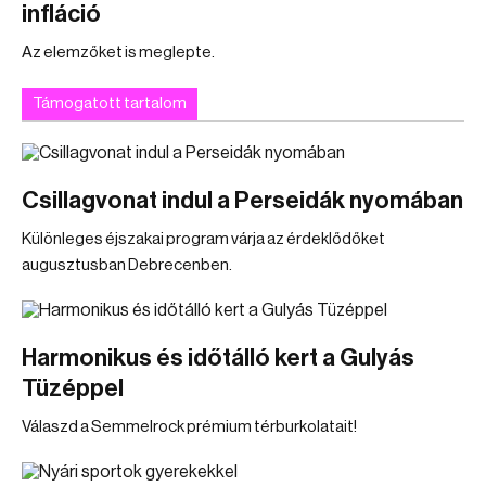
infláció
Az elemzőket is meglepte.
Támogatott tartalom
Csillagvonat indul a Perseidák nyomában
Különleges éjszakai program várja az érdeklődőket
augusztusban Debrecenben.
Harmonikus és időtálló kert a Gulyás
Tüzéppel
Válaszd a Semmelrock prémium térburkolatait!