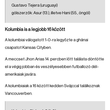
Gustavo Tejera (uruguayi)
gólszerzők: Asur (13.), illetve Hani (55., öngól)
Kolumbia is a legjobb 16 között
A kolumbiai válogatott 1-0-ra legyőzte a ghánai
csapatot Kansas Cityben.
A meccset Jhon Arias 14. percben lőtt találata döntötte
el a végig jobban és veszélyesebben futballozó dél-
amerikaiak javára.
A kolumbiaiak a 16 között kedden Svájccal találkoznak
Vancouverben.