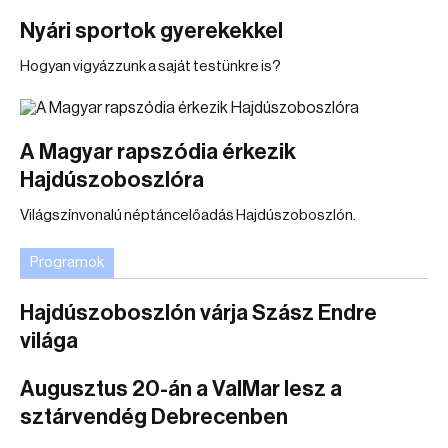
Nyári sportok gyerekekkel
Hogyan vigyázzunk a saját testünkre is?
A Magyar rapszódia érkezik
Hajdúszoboszlóra
Világszínvonalú néptáncelőadás Hajdúszoboszlón.
Programok
Hajdúszoboszlón várja Szász Endre
világa
Augusztus 20-án a ValMar lesz a
sztárvendég Debrecenben