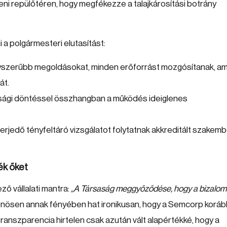
receni repülőtéren, hogy megfékezze a talajkárosítási botrány
i a polgármesteri elutasítást:
szerűbb megoldásokat, minden erőforrást mozgósítanak, am
át.
tósági döntéssel összhangban a működés ideiglenes
erjedő tényfeltáró vizsgálatot folytatnak akkreditált szakem
ék őket
ző vállalati mantra:
„A Társaság meggyőződése, hogy a bizalom
önösen annak fényében hat ironikusan, hogy a Semcorp korá
transzparencia hirtelen csak azután vált alapértékké, hogy a