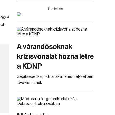
Hirdetés
ogy a
el”
A várandósoknak
krízisvonalat hozna létre
a KDNP
Segítséget kaphatnának a nehéz helyzetben
lévő kismamák.