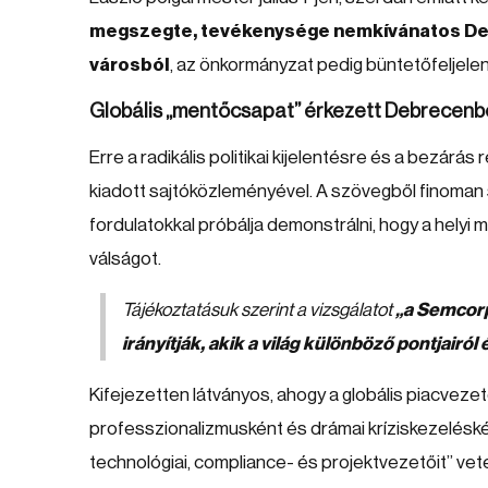
megszegte, tevékenysége nemkívánatos Debr
városból
, az önkormányzat pedig büntetőfeljelen
Globális „mentőcsapat” érkezett Debrecenb
Erre a radikális politikai kijelentésre és a bezár
kiadott sajtóközleményével. A szövegből finoman s
fordulatokkal próbálja demonstrálni, hogy a hely
válságot.
Tájékoztatásuk szerint a vizsgálatot
„a Semcorp
irányítják, akik a világ különböző pontjairól
Kifejezetten látványos, ahogy a globális piacveze
professzionalizmusként és drámai kríziskezeléskén
technológiai, compliance- és projektvezetőit” vet