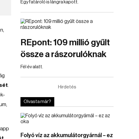
Egy fatároló is lángra kapott.
n,
REpont: 109 millió gyűlt
össze a rászorulóknak
Fél év alatt.
ág
sét
.
Hirdetés
ék-
Olvasta már?
ium,
Papp
Folyó víz az akkumulátorgyárnál – ez
ét