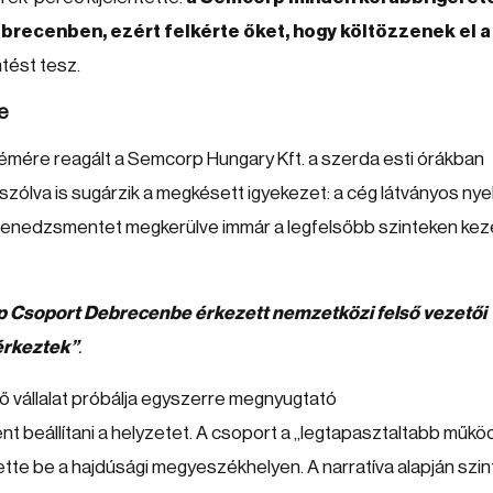
ecenben, ezért felkérte őket, hogy költözzenek el a
tést tesz.
e
ás rémére reagált a Semcorp Hungary Kft. a szerda esti órákban
zólva is sugárzik a megkésett igyekezet: a cég látványos nyel
i menedzsmentet megkerülve immár a legfelsőbb szinteken keze
 Csoport Debrecenbe érkezett nemzetközi felső vezetői
 érkeztek”
.
tő vállalat próbálja egyszerre megnyugtató
t beállítani a helyzetet. A csoport a „legtapasztaltabb működ
ette be a hajdúsági megyeszékhelyen. A narratíva alapján szin