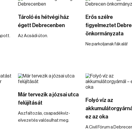
Tároló és hétvégi ház
Erős szélre
égett Debrecenben
figyelmeztet Debr
önkormányzata
apott.
Az Acsádi úton.
Ne parkoljanak fák alá!
Már tervezik a józsai utca
Folyó víz az
felújítását
akkumulátorgyárná
Aszfaltozás, csapadékvíz-
ez az oka
elvezetés valósulhat meg.
A Civil Fórum a Debrece