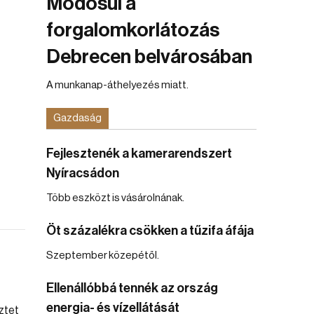
Módosul a
forgalomkorlátozás
Debrecen belvárosában
A munkanap-áthelyezés miatt.
Gazdaság
Fejlesztenék a kamerarendszert
Nyíracsádon
Több eszközt is vásárolnának.
Öt százalékra csökken a tűzifa áfája
Szeptember közepétől.
Ellenállóbbá tennék az ország
energia- és vízellátását