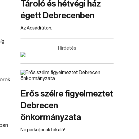
Tároló és hétvégi ház
égett Debrecenben
Az Acsádi úton.
íg
Hirdetés
berek
Erős szélre figyelmeztet
Debrecen
önkormányzata
bban
Ne parkoljanak fák alá!