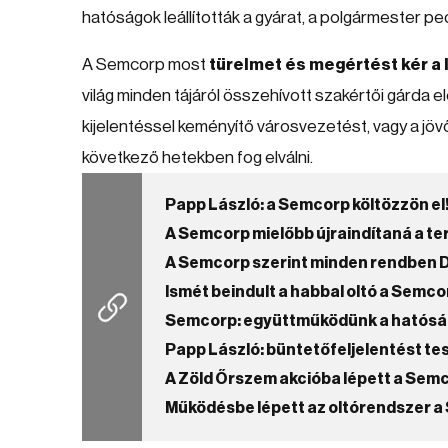
hatóságok leállították a gyárat, a polgármester ped
A Semcorp most
türelmet és megértést kér a 
világ minden tájáról összehívott szakértői gárda 
kijelentéssel keményítő városvezetést, vagy a j
következő hetekben fog elválni.
Papp László: a Semcorp költözzön el
A Semcorp mielőbb újraindítaná a te
A Semcorp szerint minden rendben
Ismét beindult a habbal oltó a Semco
Semcorp: együttműködünk a hatósá
Papp László: büntetőfeljelentést te
A Zöld Őrszem akcióba lépett a Sem
Működésbe lépett az oltórendszer 