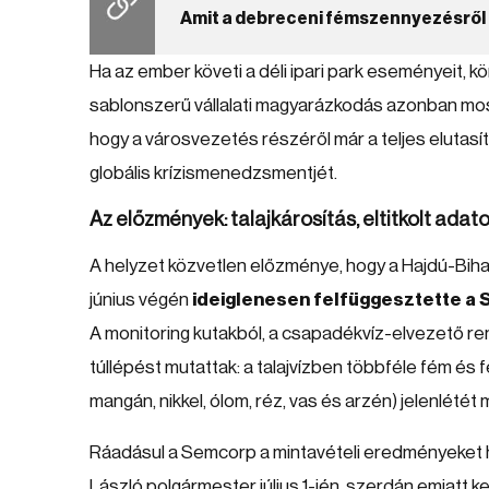
Amit a debreceni fémszennyezésről 
Ha az ember követi a déli ipari park eseményeit, 
sablonszerű vállalati magyarázkodás azonban mos
hogy a városvezetés részéről már a teljes elutasít
globális krízismenedzsmentjét.
Az előzmények: talajkárosítás, eltitkolt adat
A helyzet közvetlen előzménye, hogy a Hajdú-Bih
június végén
ideiglenesen felfüggesztette a
A monitoring kutakból, a csapadékvíz-elvezető re
túllépést mutattak: a talajvízben többféle fém és fé
mangán, nikkel, ólom, réz, vas és arzén) jelenlétét
Ráadásul a Semcorp a mintavételi eredményeket hat
László polgármester július 1-jén, szerdán emiatt k