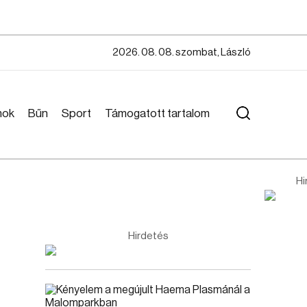
2026. 08. 08. szombat, László
mok
Bűn
Sport
Támogatott tartalom
Hi
Hirdetés