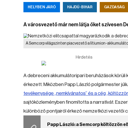
HELYBEN JÁRÓ
HAJDÚ-BIHAR
GAZDASÁG
A városvezető már nem látja őket szívesen 
A Semcorp világszinten piacvezető a lítiumion-akkumulát
Hirdetés
A debreceni akkumulátoripari beruházások körül
érkezett. Miközben Papp László polgármester júliu
tevékenysége „nemkívánatos” és a cég „költözzön
sajtóközleményben finomította a narratívát. Eszer
különböző pontjairól érkező nemzetközi vezetői cs
Papp László: a Semcorp költözzön el