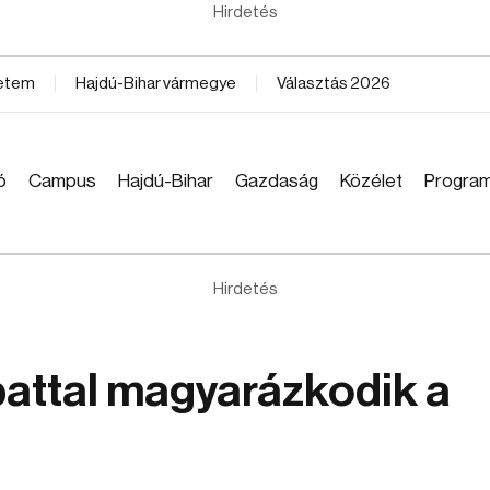
Hirdetés
yetem
Hajdú-Bihar vármegye
Választás 2026
ó
Campus
Hajdú-Bihar
Gazdaság
Közélet
Progra
Hirdetés
pattal magyarázkodik a