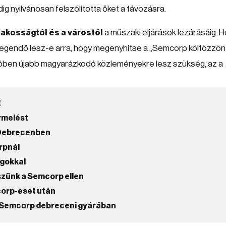
ig nyilvánosan felszólította őket a távozásra.
lakosságtól és a várostól
a műszaki eljárások lezárásáig. H
elegendő lesz-e arra, hogy megenyhítse a „Semcorp költözzön 
övőben újabb magyarázkodó közleményekre lesz szükség, az a
!
rmelést
 Debrecenben
rpnál
gokkal
szünk a Semcorp ellen
corp-eset után
a Semcorp debreceni gyárában