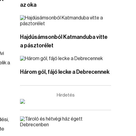
az oka
Hajdúsámsonból Katmanduba vitte
a pásztorélet
vi
lik a
Három gól, fájó lecke a Debrecennek
Hirdetés
ési,
te