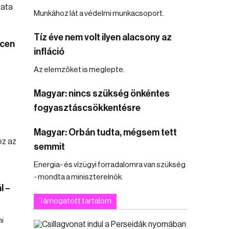
Munkához lát a védelmi munkacsoport.
Tíz éve nem volt ilyen alacsony az
ecen
infláció
Az elemzőket is meglepte.
Magyar: nincs szükség önkéntes
fogyasztáscsökkentésre
Magyar: Orbán tudta, mégsem tett
semmit
Energia- és vízügyi forradalomra van szükség
- mondta a miniszterelnök.
l –
Támogatott tartalom
ni