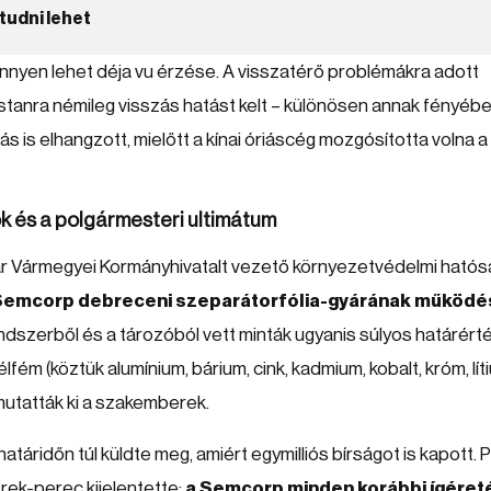
tudni lehet
könnyen lehet déja vu érzése. A visszatérő problémákra adott
tanra némileg visszás hatást kelt – különösen annak fényébe
ás is elhangzott, mielőtt a kínai óriáscég mozgósította volna a
ok és a polgármesteri ultimátum
ar Vármegyei Kormányhivatalt vezető környezetvédelmi hatós
 Semcorp debreceni szeparátorfólia-gyárának működé
ndszerből és a tározóból vett minták ugyanis súlyos határért
lfém (köztük alumínium, bárium, cink, kadmium, kobalt, króm, lít
 mutatták ki a szakemberek.
áridőn túl küldte meg, amiért egymilliós bírságot is kapott. 
erek-perec kijelentette:
a Semcorp minden korábbi ígéret