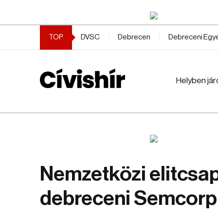
TOP
DVSC
Debrecen
Debreceni Eg
Helyben jár
Nemzetközi elitcsa
debreceni Semcorp