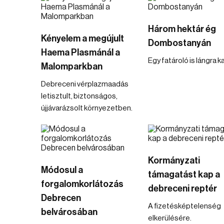
Három hektár ég
Kényelem a megújult
Dombostanyán
Haema Plasmánál a
Egy fatároló is lángra k
Malomparkban
Debreceni vérplazmaadás
letisztult, biztonságos,
újjávarázsolt környezetben.
Kormányzati
Módosul a
támagatást kap a
forgalomkorlátozás
debreceni reptér
Debrecen
A fizetésképtelenség
belvárosában
elkerülésére.