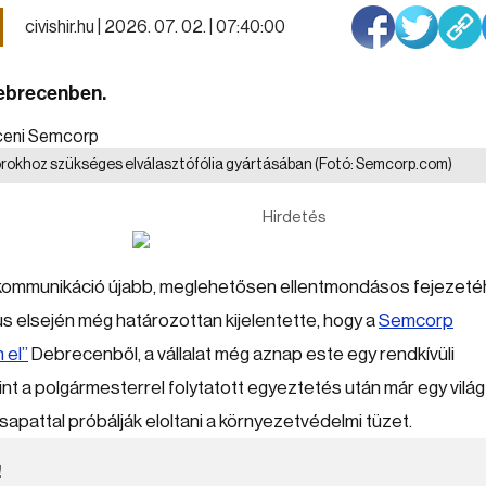
civishir.hu |
2026. 07. 02. | 07:40:00
Debrecenben.
orokhoz szükséges elválasztófólia gyártásában
(Fotó: Semcorp.com)
Hirdetés
i kommunikáció újabb, meglehetősen ellentmondásos fejezet
s elsején még határozottan kijelentette, hogy a
Semcorp
 el”
Debrecenből, a vállalat még aznap este egy rendkívüli
int a polgármesterrel folytatott egyeztetés után már egy világ
apattal próbálják eloltani a környezetvédelmi tüzet.
!