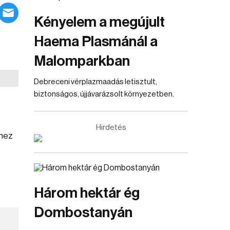
Kényelem a megújult
Haema Plasmánál a
Malomparkban
Debreceni vérplazmaadás letisztult,
biztonságos, újjávarázsolt környezetben.
Hirdetés
éhez
Három hektár ég
Dombostanyán