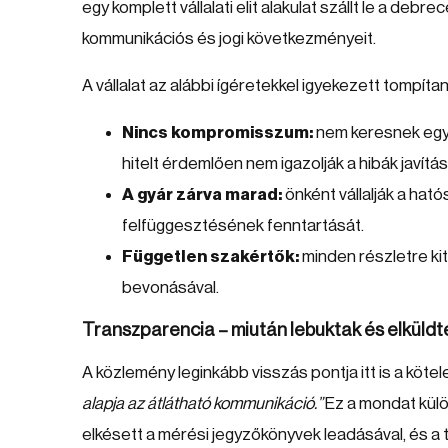
egy komplett vállalati elit alakulat szállt le a deb
kommunikációs és jogi következményeit.
A vállalat az alábbi ígéretekkel igyekezett tompítan
Nincs kompromisszum:
nem keresnek egy
hitelt érdemlően nem igazolják a hibák javítás
A gyár zárva marad:
önként vállalják a ha
felfüggesztésének fenntartását.
Független szakértők:
minden részletre kit
bevonásával.
Transzparencia – miután lebuktak és elküldt
A közlemény leginkább visszás pontja itt is a kötele
alapja az átlátható kommunikáció.”
Ez a mondat kül
elkésett a mérési jegyzőkönyvek leadásával, és a 