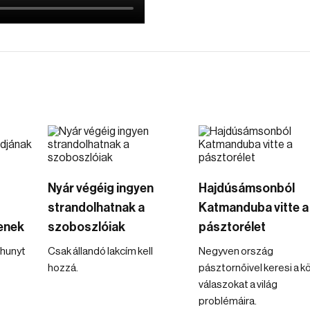
Nyár végéig ingyen
Hajdúsámsonból
strandolhatnak a
Katmanduba vitte a
enek
szoboszlóiak
pásztorélet
lhunyt
Csak állandó lakcím kell
Negyven ország
hozzá.
pásztornőivel keresi a k
válaszokat a világ
problémáira.