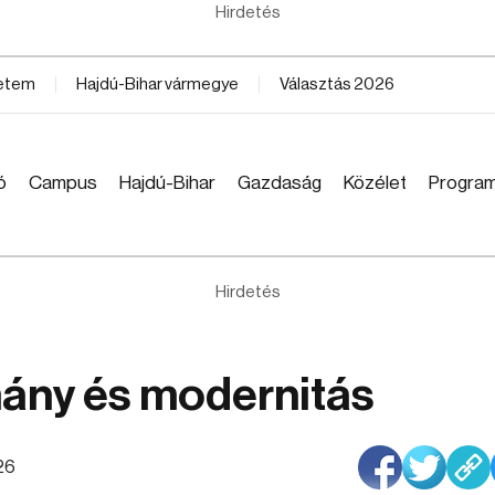
Hirdetés
yetem
Hajdú-Bihar vármegye
Választás 2026
ó
Campus
Hajdú-Bihar
Gazdaság
Közélet
Progra
Hirdetés
ány és modernitás
26