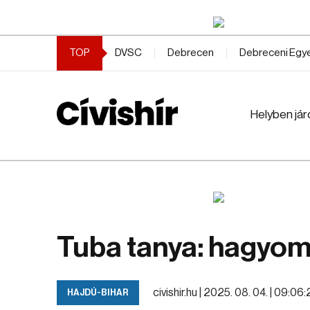
TOP
DVSC
Debrecen
Debreceni Eg
Helyben jár
Tuba tanya: hagyom
civishir.hu |
2025. 08. 04. | 09:06:
HAJDÚ-BIHAR