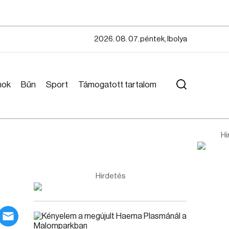
2026. 08. 07. péntek, Ibolya
mok
Bűn
Sport
Támogatott tartalom
Hi
Hirdetés