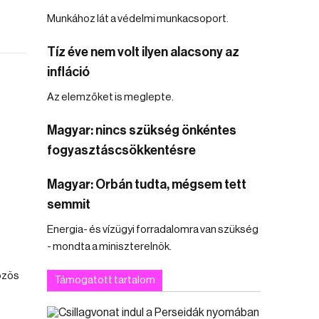
Munkához lát a védelmi munkacsoport.
Tíz éve nem volt ilyen alacsony az
infláció
Az elemzőket is meglepte.
Magyar: nincs szükség önkéntes
fogyasztáscsökkentésre
Magyar: Orbán tudta, mégsem tett
semmit
Energia- és vízügyi forradalomra van szükség
- mondta a miniszterelnök.
özös
Támogatott tartalom