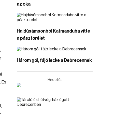
az oka
Hajdúsámsonból Katmanduba vitte
a pásztorélet
s
t
Három gól, fájó lecke a Debrecennek
l
Hirdetés
. És
,
z