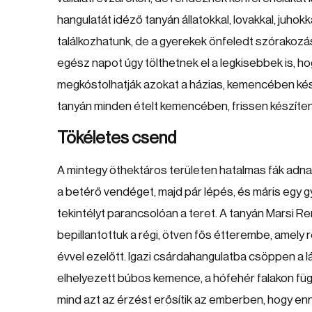
hangulatát idéző tanyán állatokkal, lovakkal, juhokk
találkozhatunk, de a gyerekek önfeledt szórakozásá
egész napot úgy tölthetnek el a legkisebbek is, h
megkóstolhatják azokat a házias, kemencében kész
tanyán minden ételt kemencében, frissen készíten
Tökéletes csend
A mintegy öthektáros területen hatalmas fák adna
a betérő vendéget, majd pár lépés, és máris egy gy
tekintélyt parancsolóan a teret. A tanyán Marsi 
bepillantottuk a régi, ötven fős étterembe, amel
évvel ezelőtt. Igazi csárdahangulatba csöppen a 
elhelyezett búbos kemence, a hófehér falakon füg
mind azt az érzést erősítik az emberben, hogy e