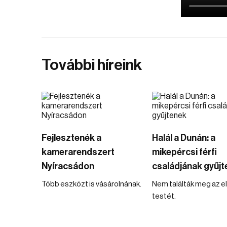
További híreink
Fejlesztenék a
Halál a Dunán: a
kamerarendszert
mikepércsi férfi
Nyíracsádon
családjának gyűjt
Több eszközt is vásárolnának.
Nem találták meg az e
testét.