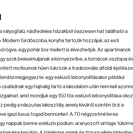
l
 vályogfalú, nádfedeles házakból összesen hat található a
 Modern fürdőszoba, konyha tartozik hozzájuk, az esti
örögve, egy pohár bor mellett is élvezhetjük. Az apartmanok
hogy azok belesimuljanak a környezetbe, a tornácok oszlopai é
enített motívumok hűen tükrözik a tradicionális alföldi építésze
Renáta megjegyezte: egy esküvő lebonyolításakor például
saládnak egy hajnalig tartó a lakodalom után nem kell azonna
izgalmat, amit mondjuk egy 150 fős esküvő lebonyolítása okoz
 pedig a nászutas lakosztály, amely kívülről szintén őrzi a
pve igazi luxus fogad bennünket. A 70 négyzetméteres
gy nappali, benne exkluzív pódium, aranyozott vintage tükörrel
helyére kerüljön. A tökéletes smink és frizura elkészítéséhe