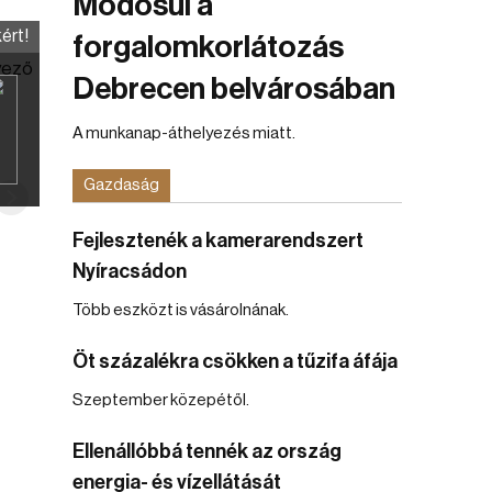
Módosul a
n
ért!
forgalomkorlátozás
nyező
Debrecen belvárosában
A munkanap-áthelyezés miatt.
Gazdaság
Fejlesztenék a kamerarendszert
Nyíracsádon
Több eszközt is vásárolnának.
Öt százalékra csökken a tűzifa áfája
Szeptember közepétől.
Ellenállóbbá tennék az ország
energia- és vízellátását