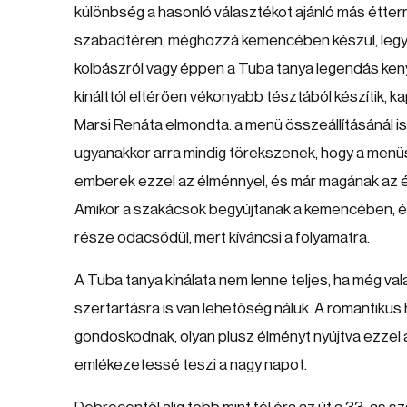
különbség a hasonló választékot ajánló más étte
szabadtéren, méghozzá kemencében készül, legyen 
kolbászról vagy éppen a Tuba tanya legendás ken
kínálttól eltérően vékonyabb tésztából készítik, k
Marsi Renáta elmondta: a menü összeállításánál 
ugyanakkor arra mindig törekszenek, hogy a menüso
emberek ezzel az élménnyel, és már magának az éte
Amikor a szakácsok begyújtanak a kemencében, és 
része odacsődül, mert kíváncsi a folyamatra.
A Tuba tanya kínálata nem lenne teljes, ha még val
szertartásra is van lehetőség náluk. A romantiku
gondoskodnak, olyan plusz élményt nyújtva ezzel
emlékezetessé teszi a nagy napot.