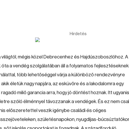
Hirdetés
 a világtól, mégis közel Debrecenhez és Hajdúszoboszlóhoz. A
óta a vendég szolgálatában áll a folyamatos fejlesztéseknek
ínálattal, több lehetőséggel várja a különböző rendezvényre
akik életük nagy napjára, az esküvőre és a lakodalomra egy
ragadó miliő garancia arra, hogy jó döntést hoznak. Itt ugyani
 életre szóló élménnyel távozzanak a vendégek. És ez nem csa
nis előszeretettel veszik igénybe családi és céges
összejöveteleken, születésnapokon, nyugdíjas-búcsúztatóko
is, sőt iskolás csoportokat is fogadnak. A századforduló