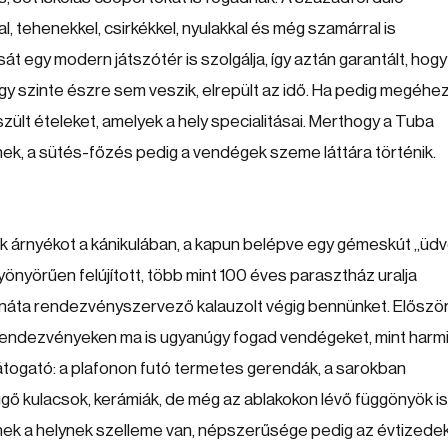
al, tehenekkel, csirkékkel, nyulakkal és még szamárral is
t egy modern játszótér is szolgálja, így aztán garantált, hogy
ogy szinte észre sem veszik, elrepült az idő. Ha pedig megéhe
ült ételeket, amelyek a hely specialitásai. Merthogy a Tuba
ek, a sütés-főzés pedig a vendégek szeme láttára történik.
k árnyékot a kánikulában, a kapun belépve egy gémeskút „üdvö
önyörűen felújított, több mint 100 éves parasztház uralja
Renáta rendezvényszervező kalauzolt végig bennünket. Előszö
y rendezvényeken ma is ugyanúgy fogad vendégeket, mint harm
látogató: a plafonon futó termetes gerendák, a sarokban
gő kulacsok, kerámiák, de még az ablakokon lévő függönyök is
nnek a helynek szelleme van, népszerűsége pedig az évtizede