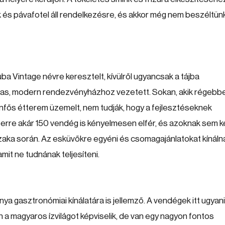
k és pávafotel áll rendelkezésre, és akkor még nem beszéltün
ba Vintage névre keresztelt, kívülről ugyancsak a tájba
almas, modern rendezvényházhoz vezetett. Sokan, akik régebb
venfős étterem üzemelt, nem tudják, hogy a fejlesztéseknek
rre akár 150 vendég is kényelmesen elfér, és azoknak sem ke
zaka során. Az esküvőkre egyéni és csomagajánlatokat kínáln
amit ne tudnának teljesíteni.
a gasztronómiai kínálatára is jellemző. A vendégek itt ugyan
 a magyaros ízvilágot képviselik, de van egy nagyon fontos