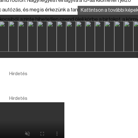
számú főúton. Nagyhegyest elhagyva a 13-as kilométert jelző
rc autózás, és meg is érkezünk a tanyára, ahol az első szokatla
Kattintson a további képek
pkocsiból: szinte hihetetlen csend öleli körbe a birtokot, a kör
Hirdetés
Hirdetés