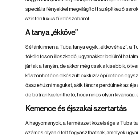
speciális fényekkel megvilágított szépítkező saro
szintén luxus fürdőszobáról.
A tanya „ékköve”
Sétánk innen a Tuba tanya egyik „ékkövéhez”, a Tu
tökéletesen illeszkedő, ugyanakkor belülről hat
jártak a tanyán, de akkor még csak a kisebbik, öt
köszönhetően elkészült exkluzív épületben egysze
összehúzni magukat, akik táncra perdülnek az éjs
de bátran kijelenthető, hogy nincs olyan kívánság, 
Kemence és éjszakai szertartás
A hagyományok, a természet közelsége a Tuba tany
számos olyan ételt fogyaszthatnak, amelyek ugyan