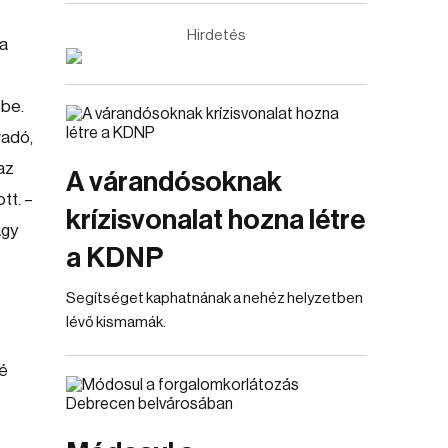
Hirdetés
 a
ébe.
vadó,
az
A várandósoknak
tt. –
krízisvonalat hozna létre
agy
a KDNP
Segítséget kaphatnának a nehéz helyzetben
lévő kismamák.
ké