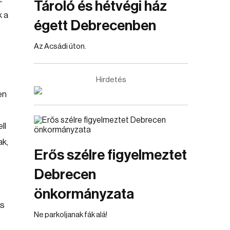
Tároló és hétvégi ház
k a
égett Debrecenben
Az Acsádi úton.
Hirdetés
en
ll
ak,
Erős szélre figyelmeztet
Debrecen
önkormányzata
is
Ne parkoljanak fák alá!