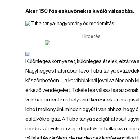
Akár 150 fős esküvőnek is kiváló választás.
Hirdetés
Különleges környezet, különleges ételek, elzárva
Nagyhegyes határában lévő Tuba tanya évtizedek 
köszönhetően –, a korábbiaknál jóval szélesebb k
érkező vendégeket. Tökéletes választás azoknak, 
valóban autentikus helyszínt keresnek – a magával 
lehet mellényúlni: minden együtt van ahhoz, hogy
esküvőkre igaz. A Tuba tanya szolgáltatásait ugya
rendezvényeken, csapatépítőkön, ballagás utáni 
vállalati évzárókon, de rendeznek konferenciákat 