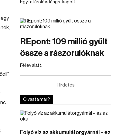
Egy fatároló is lángra kapott.
 egy
znek,
REpont: 109 millió gyűlt
össze a rászorulóknak
Fél év alatt.
zli”
Hirdetés
r
Olvasta már?
inc
k
Folyó víz az akkumulátorgyárnál – ez