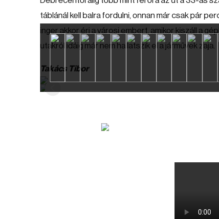
Debrecentől alig több mint fél óra az út a 33-as 
táblánál kell balra fordulni, onnan már csak pár pe
inger akkor éri a városi embert, amikor kiszáll a gé
utakról idáig már nem hallatszik el a járművek zaja.
Takács Tibor