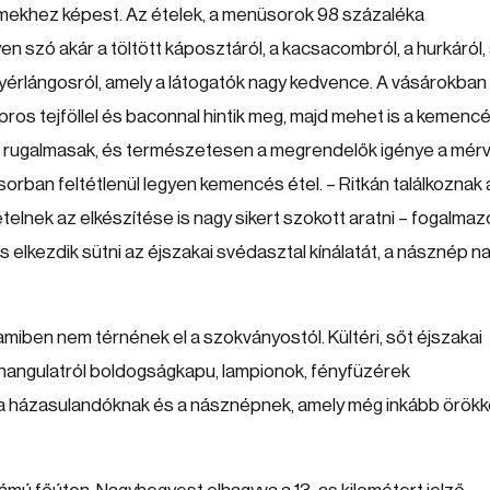
rmekhez képest. Az ételek, a menüsorok 98 százaléka
szó akár a töltött káposztáról, a kacsacombról, a hurkáról,
yérlángosról, amely a látogatók nagy kedvence. A vásárokban
apros tejföllel és baconnal hintik meg, majd mehet is a kemenc
is rugalmasak, és természetesen a megrendelők igénye a mér
rban feltétlenül legyen kemencés étel. – Ritkán találkoznak 
lnek az elkészítése is nagy sikert szokott aratni – fogalmazo
elkezdik sütni az éjszakai svédasztal kínálatát, a násznép n
amiben nem térnének el a szokványostól. Kültéri, sőt éjszakai
s hangulatról boldogságkapu, lampionok, fényfüzérek
 a házasulandóknak és a násznépnek, amely még inkább örök