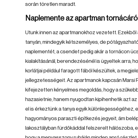
során töretlen maradt.
Naplemente az apartman tornácáró
Utunk innen az apartmanokhoz vezetett. Ezekből a
tanyán, mindegyik kétszemélyes, de pótágyazható.
naplementét, a csendet pedig akár a tornácon ücs
kialakításánál, berendezésénél is ügyeltek arra, 
korlátjai például faragott fából készültek, a megjel
jellegzetességeit. Az apartmanok kapcsán Marsi 
kifejezetten kényelmes megoldás, hogy a szűkebb c
hazasietnie, hanem nyugodtan kipihenhetik azt az 
el is érkeztünk a tanya egyik különlegességéhez, ez
hagyományos paraszti építkezés jegyeit, ám belé
lakosztályban fürdőkáddal felszerelt hálószoba, e
hogy a menyasszony ruháján minden apró részlet a 