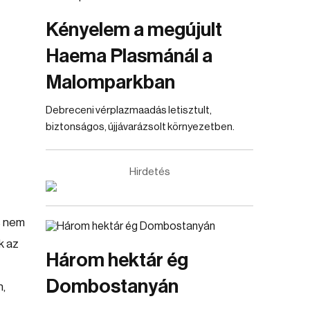
Kényelem a megújult
Haema Plasmánál a
Malomparkban
Debreceni vérplazmaadás letisztult,
biztonságos, újjávarázsolt környezetben.
Hirdetés
s nem
k az
Három hektár ég
Dombostanyán
n,