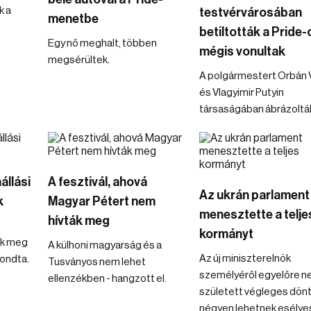
k a
testvérvárosában
menetbe
betiltották a Pride-
Egy nő meghalt, többen
mégis vonultak
megsérültek.
A polgármestert Orbán V
és Vlagyimir Putyin
társaságában ábrázoltá
állási
A fesztivál, ahová
Az ukrán parlament
k
Magyar Pétert nem
menesztette a telje
hívták meg
kormányt
ek meg
A külhoni magyarság és a
Az új miniszterelnök
mondta.
Tusványos nem lehet
személyéről egyelőre 
ellenzékben - hangzott el.
született végleges dönt
négyen lehetnek esélye