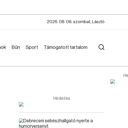
2026. 08. 08. szombat, László
mok
Bűn
Sport
Támogatott tartalom
Hi
Hirdetés