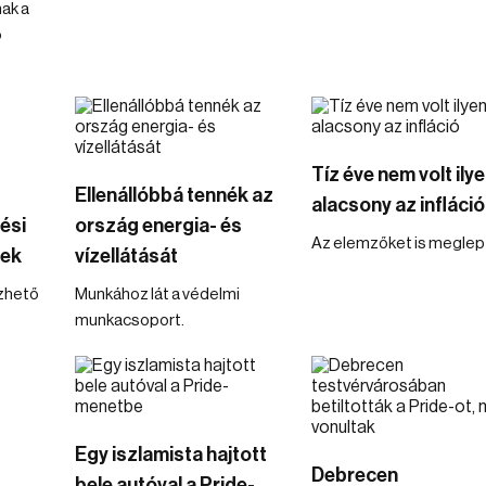
ak a
ő
Tíz éve nem volt ily
Ellenállóbbá tennék az
alacsony az infláció
ési
ország energia- és
Az elemzőket is meglep
nek
vízellátását
zhető
Munkához lát a védelmi
munkacsoport.
t
Egy iszlamista hajtott
Debrecen
bele autóval a Pride-