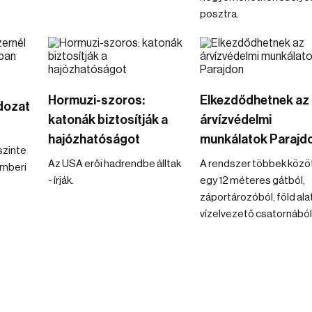
posztra.
Hormuzi-szoros:
Elkezdődhetnek az
ldozat
katonák biztosítják a
árvízvédelmi
hajózhatóságot
munkálatok Parajd
szinte
Az USA erői hadrendbe álltak
A rendszer többek közö
emberi
- írják.
egy 12 méteres gátból,
záportározóból, föld alat
vízelvezető csatornából á