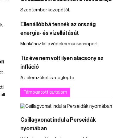
Szeptember közepétől.
Ellenállóbbá tennék az ország
energia- és vízellátását
Munkához lát a védelmi munkacsoport.
Tíz éve nem volt ilyen alacsony az
on
infláció
tt
Az elemzőket is meglepte.
ti
Támogatott tartalom
ll.
Csillagvonat indul a Perseidák
nyomában