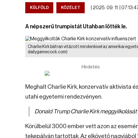
|
2025. 09. 11. | 07:13:4
KÜLFÖLD
KÖZÉLET
A népszerű trumpistát Utahban lőtték le.
Charlie Kirk bátran vitázott mindenkivel az amerikai egyet
dailygamecock.com)
Hirdetés
Meghalt Charlie Kirk, konzervatív aktivista
utahi egyetemi rendezvényen.
Donald Trump Charlie Kirk meggyilkolását 
Körülbelül 3000 ember vett azon az esemén
tekepályán tartottak. Az elkövető nagyjából 