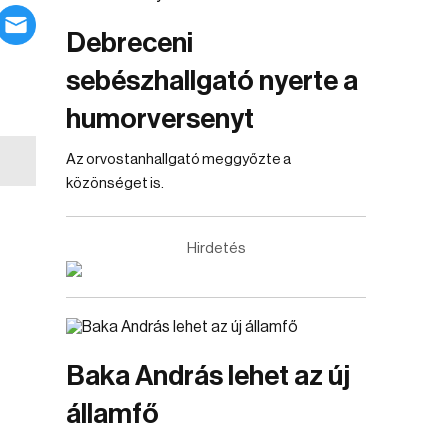
Debreceni
sebészhallgató nyerte a
humorversenyt
Az orvostanhallgató meggyőzte a
közönséget is.
Hirdetés
Baka András lehet az új
államfő