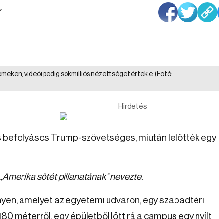
7
emeken, videói pedig sokmilliós nézettséget értek el
(Fotó:
Hirdetés
 és befolyásos Trump-szövetséges, miután lelőtték egy
„Amerika sötét pillanatának” nevezte.
yen, amelyet az egyetemi udvaron, egy szabadtéri
180 méterről, egy épületből lőtt rá a campus egy nyílt