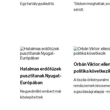
Egy tartály gyulladt ki.
Többen meghaltak; so
sérült.
Orbán Viktor: ellen
Hatalmas erdőtüzek
politika következi
pusztítanak Nyugat-
A tiszás önkényuralmi
Európában
rendszernek nincsen
Negyedmillió embert már
a gazdasági alapjai - 
kitelepítettek.