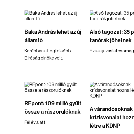
Baka András lehet az új
Alsó tagozat: 35 
államfő
tanórák jöhetnek
Korábban a Legfelsőbb
Ez is a javaslatcsomag
Bíróság elnöke volt.
REpont: 109 millió gyűlt
A várandósoknak
össze a rászorulóknak
krízisvonalat hoz
Fél év alatt.
létre a KDNP