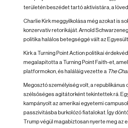
területén beszédet tartó aktivistára, a lövedé
Charlie Kirk meggyilkolása még azokat is so
konzervatív retorikáját. Arnold Schwarzeneg
politika halálos betegséggé vált az Egyesül
Kirk a Turning Point Action politikai érdekvé
megalapította a Turning Point Faith-et, amel
platformokon, és haláláig vezette a
The Char
Megosztó személyiség volt, a republikánus o
szélsőséges agitátorként tekintettek rá. Eg
kampányolt az amerikai egyetemi campusoko
passzivitásba burkolózó fiatalokat. Így dön
Trump végül magabiztosan nyerte meg az e