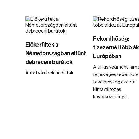
Rekordhőség:
Előkerültek a
tízezernél több á
Németországban eltűnt
Európában
debreceni barátok
A június végi hőhullám 
Autót vásárolni indultak.
teljes egészében az 
tevékenység okozta
klímaváltozás
következménye.