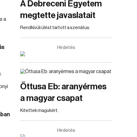
A Debreceni Egyetem
megtette javaslatait
Rendkívüli ülést tartott a szenátus.
ás
Hirdetés
.
Öttusa Eb: aranyérmes
a magyar csapat
Kitettek magukért.
ában
Hirdetés