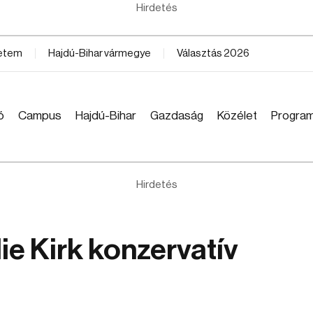
Hirdetés
yetem
Hajdú-Bihar vármegye
Választás 2026
ó
Campus
Hajdú-Bihar
Gazdaság
Közélet
Progra
Hirdetés
ie Kirk konzervatív