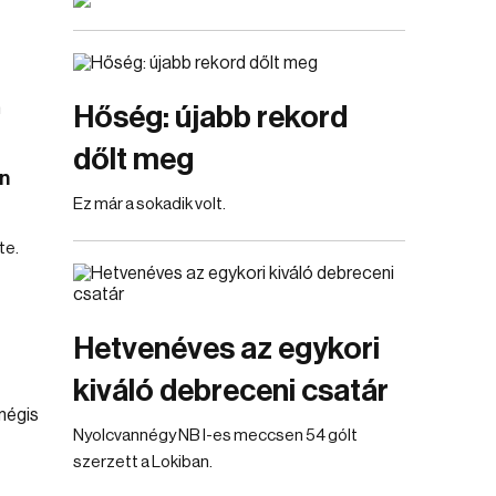
Hőség: újabb rekord
dőlt meg
en
Ez már a sokadik volt.
te.
Hetvenéves az egykori
kiváló debreceni csatár
Nyolcvannégy NB I-es meccsen 54 gólt
szerzett a Lokiban.