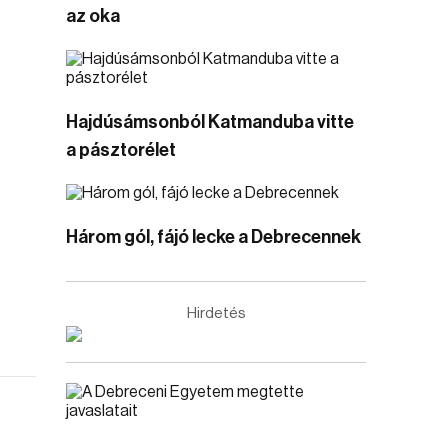
az oka
Hajdúsámsonból Katmanduba vitte
a pásztorélet
Három gól, fájó lecke a Debrecennek
Hirdetés