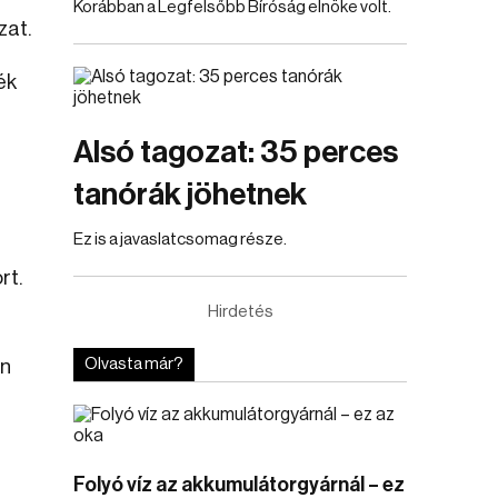
Korábban a Legfelsőbb Bíróság elnöke volt.
zat.
ék
Alsó tagozat: 35 perces
tanórák jöhetnek
Ez is a javaslatcsomag része.
rt.
Hirdetés
en
Olvasta már?
Folyó víz az akkumulátorgyárnál – ez