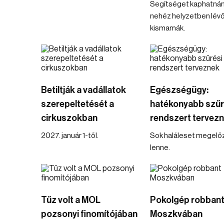
Segítséget kaphatnán
nehéz helyzetben lév
kismamák.
Betiltják a vadállatok
Egészségügy:
szerepeltetését a
hatékonyabb szűr
cirkuszokban
rendszert tervez
2027. január 1-től.
Sok haláleset megelő
lenne.
Tűz volt a MOL
Pokolgép robban
pozsonyi finomítójában
Moszkvában