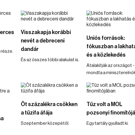
perces
Visszakapja korábbi
Uniós források:
nevét a debreceni
fókuszban a lakhat
dandár
 része.
és a közlekedés
És az összes többi alakulat is.
Átalakítják az országot -
mondta a miniszterelnök
Öt százalékra csökken
Tűz volt a MOL
a tűzifa áfája
pozsonyi finomítój
na
Szeptember közepétől.
Egy tartály gyulladt ki.