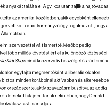
k a nyakát találta el. A gyilkos után zajlik a hajtóvadás
kkolta az amerikai közéletben, akik egyébként ellenezt
ger volt kaliforniai kormányzó úgy fogalmazott, hogy a
t Államokban.
delmi szervezettel vált ismertté, később pedig
lyel több milliós követést ért el a különböző közösségi
lie Kirk Show
című konzervatív beszélgetős rádióműso
ldalon egyfajta megmentőként, a liberális oldalon
y biztos: minden korábbinál aktívabban és sikeresebb
n országszerte, aktív szavazásra buzdítva az addig
tő érdemeket tulajdonítanak neki abban, hogy Donald
lnökválasztást másodjára.