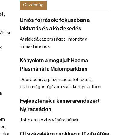
Gazdaság
ot,
Uniós források: fókuszban a
lakhatás és a közlekedés
iktor
Átalakítják az országot - mondta a
miniszterelnök.
k.
Kényelem a megújult Haema
Plasmánál a Malomparkban
Debreceni vérplazmaadás letisztult,
biztonságos, újjávarázsolt környezetben.
s
Fejlesztenék a kamerarendszert
Nyíracsádon
nem
Több eszközt is vásárolnának.
és,
Öt százalékra csökken a tűzifa áfája
sek a