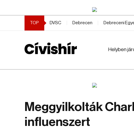
TOP
DVSC
Debrecen
Debreceni Eg
Helyben jár
Meggyilkolták Charl
influenszert