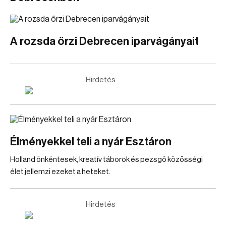
A rozsda őrzi Debrecen iparvágányait
Hirdetés
Élményekkel teli a nyár Esztáron
Holland önkéntesek, kreatív táborok és pezsgő közösségi
élet jellemzi ezeket a heteket.
Hirdetés