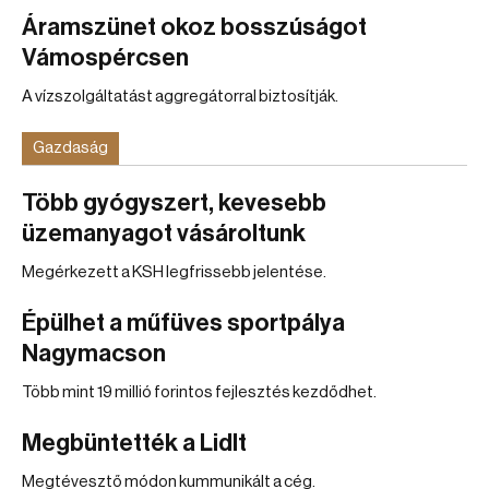
Áramszünet okoz bosszúságot
Vámospércsen
A vízszolgáltatást aggregátorral biztosítják.
Gazdaság
Több gyógyszert, kevesebb
üzemanyagot vásároltunk
Megérkezett a KSH legfrissebb jelentése.
Épülhet a műfüves sportpálya
Nagymacson
Több mint 19 millió forintos fejlesztés kezdődhet.
Megbüntették a Lidlt
Megtévesztő módon kummunikált a cég.