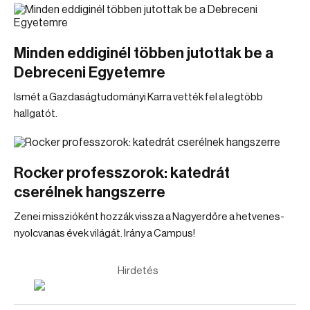
Minden eddiginél többen jutottak be a
Debreceni Egyetemre
Ismét a Gazdaságtudományi Karra vették fel a legtöbb
hallgatót.
Rocker professzorok: katedrát
cserélnek hangszerre
Zenei misszióként hozzák vissza a Nagyerdőre a hetvenes-
nyolcvanas évek világát. Irány a Campus!
Hirdetés