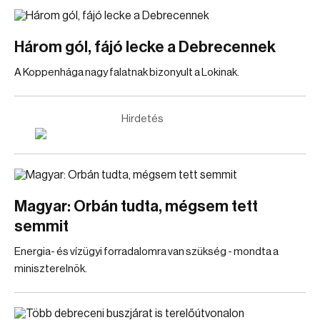
Három gól, fájó lecke a Debrecennek
A Koppenhága nagy falatnak bizonyult a Lokinak.
Hirdetés
Magyar: Orbán tudta, mégsem tett
semmit
Energia- és vízügyi forradalomra van szükség - mondta a
miniszterelnök.