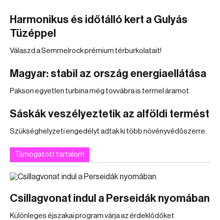
Harmonikus és időtálló kert a Gulyás
Tüzéppel
Válaszd a Semmelrock prémium térburkolatait!
Magyar: stabil az ország energiaellátása
Pakson egyetlen turbina még tovvábra is termel áramot.
Sáskák veszélyeztetik az alföldi termést
Szükséghelyzeti engedélyt adtak ki több növényvédőszerre.
Támogatott tartalom
Csillagvonat indul a Perseidák nyomában
Különleges éjszakai program várja az érdeklődőket