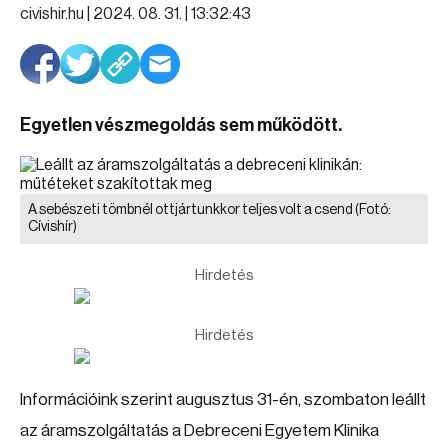
civishir.hu |
2024. 08. 31. | 13:32:43
Egyetlen vészmegoldás sem működött.
A sebészeti tömbnél ottjártunkkor teljes volt a csend
(Fotó:
Cívishír)
Hirdetés
Hirdetés
Információink szerint augusztus 31-én, szombaton leállt
az áramszolgáltatás a Debreceni Egyetem Klinika