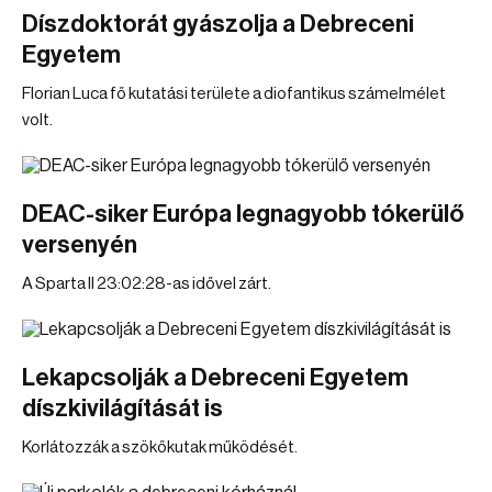
Díszdoktorát gyászolja a Debreceni
Egyetem
Florian Luca fő kutatási területe a diofantikus számelmélet
volt.
DEAC-siker Európa legnagyobb tókerülő
versenyén
A Sparta II 23:02:28-as idővel zárt.
Lekapcsolják a Debreceni Egyetem
díszkivilágítását is
Korlátozzák a szökőkutak működését.