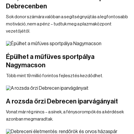
Debrecenben
Sok donor számára valóban a segítségnyújtás a legfontosabb
motiváció, nem a pénz – tudtuk meg a plazmaközpont
vezetőjétől.
Épülhet a műfüves sportpálya
Nagymacson
Több mint 19 millió forintos fejlesztés kezdődhet.
A rozsda őrzi Debrecen iparvágányait
Vonat már rég nincs – a sínek, a fénysorompók és a kérdések
azonban megmaradtak.