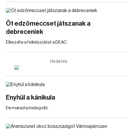
Öt edzőmeccset játszanak a
debreceniek
Elkezdte a felkészülést a DEAC.
Hirdetés
Enyhül a kánikula
De marad a meleg idő.