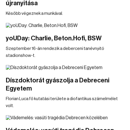
újranyitása
Később végeznek a munkával.
yoUDay: Charlie, Beton.Hofi, BSW
Szeptember 16-án rendezik a deberceni tanévnyitó
stadionshow-t.
Díszdoktorát gyászolja a Debreceni
Egyetem
Florian Luca fő kutatási területe a diofantikus számelmélet
volt.