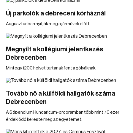
Új parkolók a debreceni kórháznál
Augusztusban nyitják meg a járművek előtt.
Megnyílt a kollégiumi jelentkezés
Debrecenben
Mintegy 1200 helyet tartanak fent a gólyáknak.
Tovább nő a külföldi hallgatók száma
Debrecenben
A Stipendium Hungaricum-programban több mint 70 ezer
érdeklődő kereste meg az egyetemet.