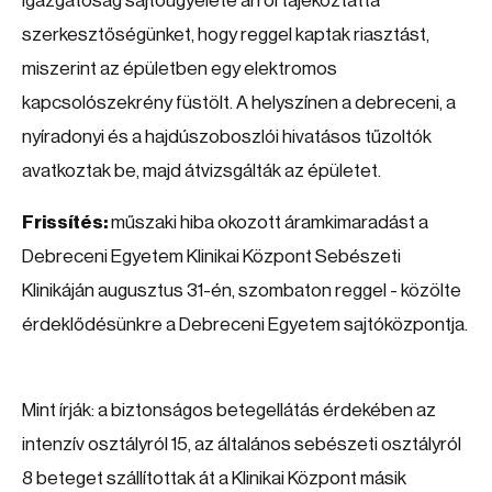
Igazgatóság sajtóügyelete arról tájékoztatta
szerkesztőségünket, hogy reggel kaptak riasztást,
miszerint az épületben egy elektromos
kapcsolószekrény füstölt. A helyszínen a debreceni, a
nyíradonyi és a hajdúszoboszlói hivatásos tűzoltók
avatkoztak be, majd átvizsgálták az épületet.
Frissítés:
műszaki hiba okozott áramkimaradást a
Debreceni Egyetem Klinikai Központ Sebészeti
Klinikáján augusztus 31-én, szombaton reggel - közölte
érdeklődésünkre a Debreceni Egyetem sajtóközpontja.
Mint írják: a biztonságos betegellátás érdekében az
intenzív osztályról 15, az általános sebészeti osztályról
8 beteget szállítottak át a Klinikai Központ másik