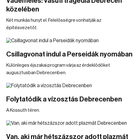
Vádemelés: vasúti tragédia Debrecen
közelében
Két munkás hunyt el. Felelősségre vonhatják az
építésvezetőt.
Csillagvonat indul a Perseidák nyomában
Különleges éjszakai program várja az érdeklődőket
augusztusban Debrecenben.
Folytatódik a vízosztás Debrecenben
A Kossuth téren.
Van, aki már hétszázszor adott plazmát