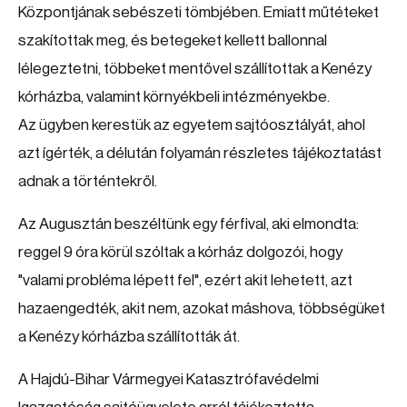
Központjának sebészeti tömbjében. Emiatt műtéteket
szakítottak meg, és betegeket kellett ballonnal
lélegeztetni, többeket mentővel szállítottak a Kenézy
kórházba, valamint környékbeli intézményekbe.
Az ügyben kerestük az egyetem sajtóosztályát, ahol
azt ígérték, a délután folyamán részletes tájékoztatást
adnak a történtekről.
Az Augusztán beszéltünk egy férfival, aki elmondta:
reggel 9 óra körül szóltak a kórház dolgozói, hogy
"valami probléma lépett fel", ezért akit lehetett, azt
hazaengedték, akit nem, azokat máshova, többségüket
a Kenézy kórházba szállították át.
A Hajdú-Bihar Vármegyei Katasztrófavédelmi