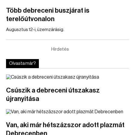
Több debreceni buszjárat is
terelőútvonalon
Augusztus 12-i, üzemzárásig.
Hirdetés
Olvasta már?
Csúszik a debreceni útszakasz
újranyitása
Van, aki már hétszázszor adott plazmát
Debrecenben