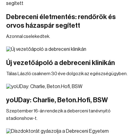
Debreceni életmentés: rendőrök és
orvos házaspár segített
Azonnal cselekedtek.
Új vezetőápoló a debreceni klinikán
Tálas László csaknem 30 éve dolgozik az egészségügyben.
yoUDay: Charlie, Beton.Hofi, BSW
Szeptember 16-án rendezik a deberceni tanévnyitó
stadionshow-t.