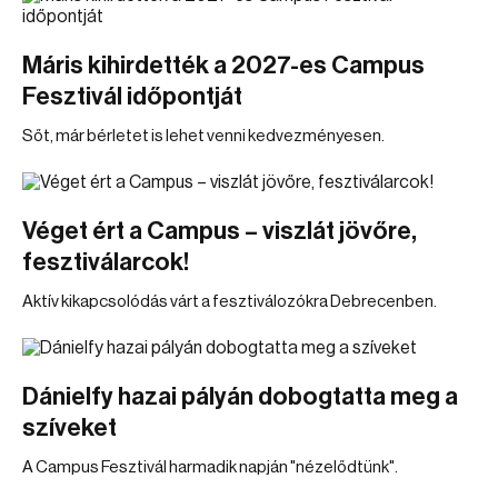
Máris kihirdették a 2027-es Campus
Fesztivál időpontját
Sőt, már bérletet is lehet venni kedvezményesen.
Véget ért a Campus – viszlát jövőre,
fesztiválarcok!
Aktív kikapcsolódás várt a fesztiválozókra Debrecenben.
Dánielfy hazai pályán dobogtatta meg a
szíveket
A Campus Fesztivál harmadik napján "nézelődtünk".