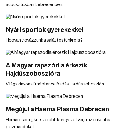
augusztusban Debrecenben.
Nyári sportok gyerekekkel
Hogyan vigyázzunk a saját testünkre is?
A Magyar rapszódia érkezik
Hajdúszoboszlóra
Világszínvonalú néptáncelőadás Hajdúszoboszlón.
Megújul a Haema Plasma Debrecen
Hamarosan új, korszerűbb környezet várja az önkéntes
plazmaadókat.