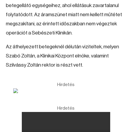
betegellátó egységeihez, ahol ellátásuk zavartalanul
folytatódott. Az áramszünet miatt nem kellett műtétet
megszakítani, az érintett időszakban nem végeztek
operációt a Sebészeti Klinikán.
Az áthelyezett betegeknél délután viziteltek, melyen
Szabó Zoltán, a Klinikai Központ elnöke, valamint
Szilvássy Zoltán rektor is részt vett.
Hirdetés
Hirdetés