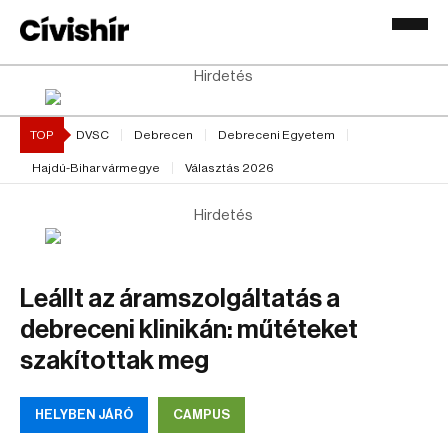
Hirdetés
TOP
DVSC
Debrecen
Debreceni Egyetem
Hajdú-Bihar vármegye
Választás 2026
Hirdetés
Leállt az áramszolgáltatás a
debreceni klinikán: műtéteket
szakítottak meg
HELYBEN JÁRÓ
CAMPUS