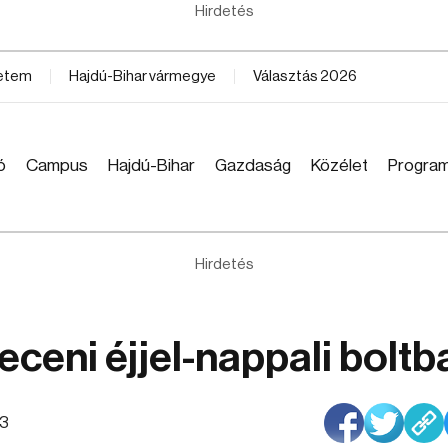
Hirdetés
yetem
Hajdú-Bihar vármegye
Választás 2026
ó
Campus
Hajdú-Bihar
Gazdaság
Közélet
Progra
Hirdetés
eceni éjjel-nappali boltb
33