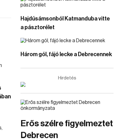
Hajdúsámsonból Katmanduba vitte
a pásztorélet
Három gól, fájó lecke a Debrecennek
Hirdetés
s
ában
s
Erős szélre figyelmeztet
Debrecen