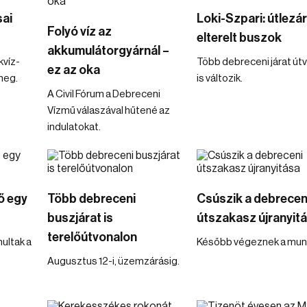
sai
Loki-Szpari: útlezár
Folyó víz az
elterelt buszok
akkumulátorgyárnál –
kvíz-
Több debreceni járat út
ez az oka
meg.
is változik.
A Civil Fórum a Debreceni
Vízmű válaszával hűtené az
indulatokat.
ő egy
Több debreceni
Csúszik a debrecen
buszjárat is
útszakasz újranyit
terelőútvonalon
ultak a
Később végeznek a munk
Augusztus 12-i, üzemzárásig.