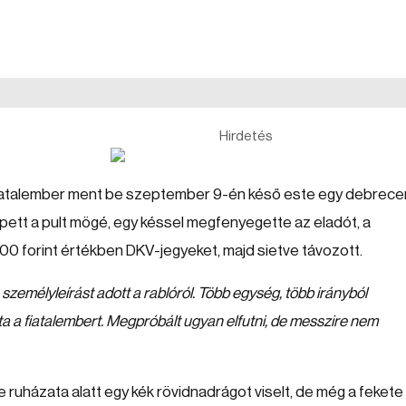
Hirdetés
 fiatalember ment be szeptember 9-én késő este egy debrece
épett a pult mögé, egy késsel megfenyegette az eladót, a
00 forint értékben DKV-jegyeket, majd sietve távozott.
 személyleírást adott a rablóról. Több egység, több irányból
rta a fiatalembert. Megpróbált ugyan elfutni, de messzire nem
te ruházata alatt egy kék rövidnadrágot viselt, de még a fekete