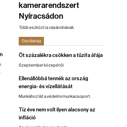
kamerarendszert
Nyíracsádon
Több eszközt is vásárolnának.
Gazdaság
n
Öt százalékra csökken a tűzifa áfája
k
Szeptember közepétől.
.
Ellenállóbbá tennék az ország
energia- és vízellátását
Munkához lát a védelmi munkacsoport.
Tíz éve nem volt ilyen alacsony az
infláció