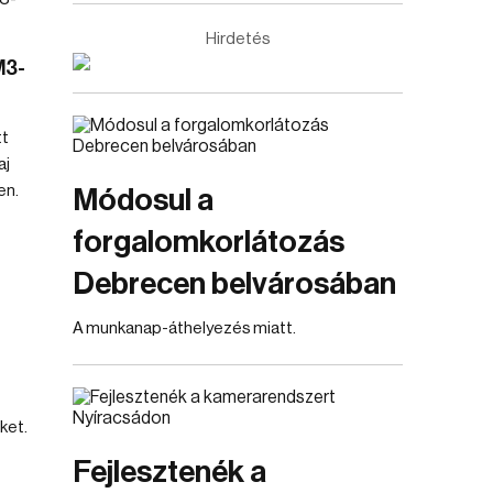
Hirdetés
M3-
tt
aj
en.
Módosul a
forgalomkorlátozás
Debrecen belvárosában
A munkanap-áthelyezés miatt.
ket.
Fejlesztenék a