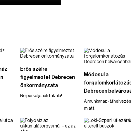
ház
Erős szélre
Módosul a
en
figyelmeztet Debrecen
forgalomkorlátozá
önkormányzata
Debrecen belváros
Ne parkoljanak fák alá!
A munkanap-áthelyezé
miatt.