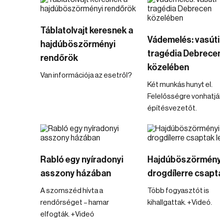
Táblatolvajt keresnek a
Vádemelés: vasúti
hajdúböszörményi
tragédia Debrece
rendőrök
közelében
Van információja az esetről?
Két munkás hunyt el.
Felelősségre vonhatjá
építésvezetőt.
Rabló egy nyíradonyi
Hajdúböszörmény
asszony házában
drogdílerre csapta
A szomszéd hívta a
Több fogyasztót is
rendőrséget – hamar
kihallgattak. +Videó.
elfogták. +Videó