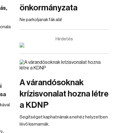
önkormányzata
ás,
Ne parkoljanak fák alá!
vonala
Hirdetés
A várandósoknak
i
krízisvonalat hozna létre
ása
a KDNP
ával.
Segítséget kaphatnának a nehéz helyzetben
lévő kismamák.