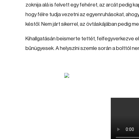
zoknija alá is felvett egy fehéret, az arcát pedig
hogy félre tudja vezetni az egyenruhásokat, ahog
késtől. Nem járt sikerrel, az övtáskájában pedig meg
Kihallgatásán beismerte tettét, felfegyverkezve e
bűnügyesek. A helyszíni szemle során a bolttól nem