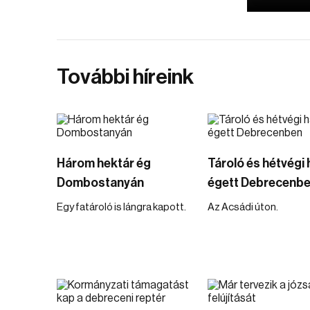
További híreink
Három hektár ég
Tároló és hétvégi 
Dombostanyán
égett Debrecenb
Egy fatároló is lángra kapott.
Az Acsádi úton.