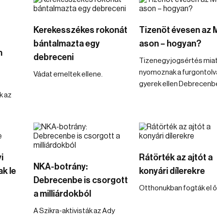
Kerekesszékes rokonát
Tizenöt évesen az 
bántalmazta egy
ason – hogyan?
n
debreceni
Tizenegy jogsértés mia
nyomoznak a furgontolv
Vádat emeltek ellene.
gyerek ellen Debrecenb
k az
i
Rátörték az ajtót a
NKA-botrány:
k le
konyári dílerekre
Debrecenbe is csorgott
Otthonukban fogták el ő
a milliárdokból
A Szikra-aktivisták az Ady