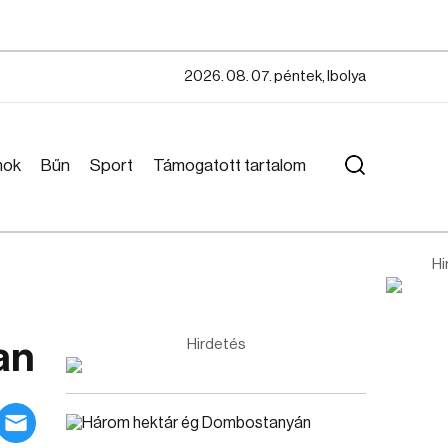
2026. 08. 07. péntek, Ibolya
mok
Bűn
Sport
Támogatott tartalom
Hi
an
Hirdetés