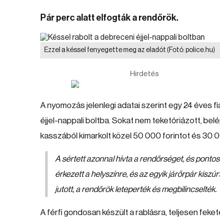
Pár perc alatt elfogták a rendőrök.
Ezzel a késsel fenyegette meg az eladót
(Fotó: police.hu)
Hirdetés
A nyomozás jelenlegi adatai szerint egy 24 éves
éjjel-nappali boltba. Sokat nem teketóriázott, bel
kasszából kimarkolt közel 50 000 forintot és 30 0
A sértett azonnal hívta a rendőrséget, és pontos
érkezett a helyszínre, és az egyik járőrpár kiszú
jutott, a rendőrök leteperték és megbilincselték.
A férfi gondosan készült a rablásra, teljesen feke