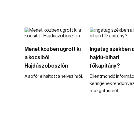
Menet közben ugrott ki
Ingatag székben 
a kocsiból
hajdú-bihari
Hajdúszoboszlón
főkapitány?
A sofőr elhajtott a helyszínről.
Ellentmondó informác
keringenek rendőri ve
mozgatásáról.