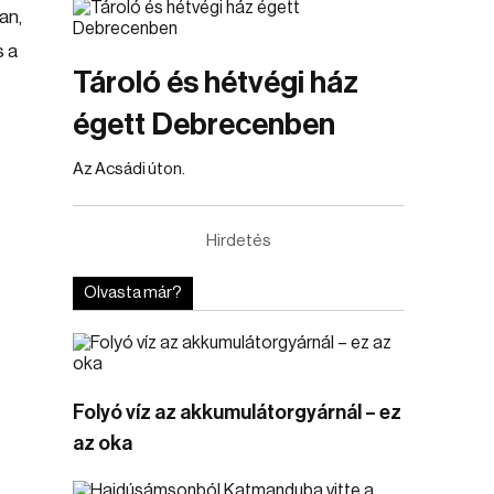
an,
s a
Tároló és hétvégi ház
égett Debrecenben
Az Acsádi úton.
Hirdetés
Olvasta már?
Folyó víz az akkumulátorgyárnál – ez
az oka