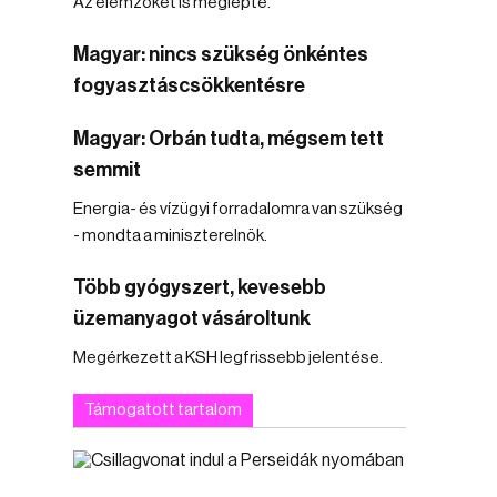
Az elemzőket is meglepte.
Magyar: nincs szükség önkéntes
fogyasztáscsökkentésre
Magyar: Orbán tudta, mégsem tett
semmit
Energia- és vízügyi forradalomra van szükség
- mondta a miniszterelnök.
Több gyógyszert, kevesebb
üzemanyagot vásároltunk
Megérkezett a KSH legfrissebb jelentése.
Támogatott tartalom