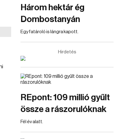
Három hektár ég
Dombostanyán
Egy fatároló is lángra kapott.
Hirdetés
ni
REpont: 109 millió gyűlt
össze a rászorulóknak
Fél év alatt.