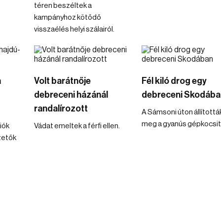
téren beszéltek a
kampányhoz kötődő
visszaélés helyi szálairól.
a
Volt barátnője
Fél kiló drog egy
debreceni házánál
debreceni Skodába
randalírozott
A Sámsoni úton állítottá
meg a gyanús gépkocsit
iók
Vádat emeltek a férfi ellen.
zetők