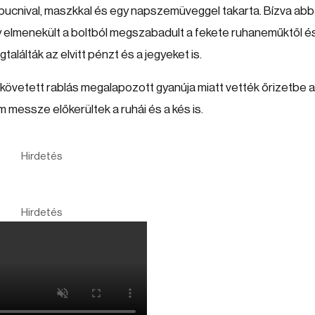
 kapucnival, maszkkal és egy napszemüveggel takarta. Bízva abb
y elmenekült a boltból megszabadult a fekete ruhaneműktől é
találták az elvitt pénzt és a jegyeket is.
lkövetett rablás megalapozott gyanúja miatt vették őrizetbe a
 messze előkerültek a ruhái és a kés is.
Hirdetés
Hirdetés