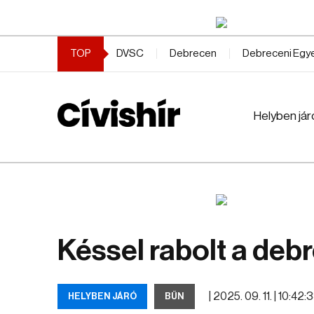
TOP
DVSC
Debrecen
Debreceni Eg
Helyben jár
Késsel rabolt a debr
|
2025. 09. 11. | 10:42:
HELYBEN JÁRÓ
BŰN