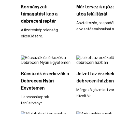
Kormányzati
Már tervezik a józ
támagatást kap a
utca felújítását
debreceni reptér
Aszfaltozás, csapadé
elvezetés valósulhat 
A fizetésképtelenség
elkerülésére.
Búcsúzók és érkezők a
Jelzett az érzékel
Debreceni Nyári
debreceni házban
Egyetemen
Mérgező gáz miatt von
tűzoltók.
Hatvanan kaptak
tanúsítványt.