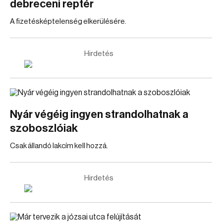
debreceni reptér
A fizetésképtelenség elkerülésére.
Hirdetés
Nyár végéig ingyen strandolhatnak a
szoboszlóiak
Csak állandó lakcím kell hozzá.
Hirdetés