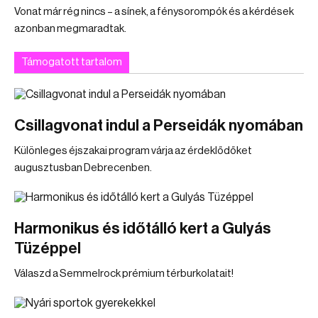
Vonat már rég nincs – a sínek, a fénysorompók és a kérdések
azonban megmaradtak.
Támogatott tartalom
Csillagvonat indul a Perseidák nyomában
Különleges éjszakai program várja az érdeklődőket
augusztusban Debrecenben.
Harmonikus és időtálló kert a Gulyás
Tüzéppel
Válaszd a Semmelrock prémium térburkolatait!