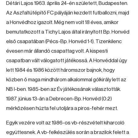
Détári Lajos 1963. április 24-én született, Budapesten.
Az Aszfaltútépítő FC pályáján kezdett futballozni, majd
a Honvédhoz igazolt. Még nem volt 18 éves, amikor
bemutatkozott a Tichy Lajos által irányított Bp. Honvéd
első csapatában (Pécs-Bp. Honvéd 1-1). Tizenkilenc
évesen már állandó csapattag volt. A kispesti
csapatban vált válogatott játékossá. A Honvéddal úgy
lett 1984 és 1986 között háromszor bajnok, hogy
közben ő maga mindhárom alkalommal gólkirály lett az
NB I-ben. 1985-ben az Év játékosának választották.
1987. június 13-án a Debrecen-Bp. Honvéd (0:2)
mérkőzésen húzta fel utoljára a piros-fehér mezt.
Egyik vezére volt az 1986-os vb-részvételt kiharcoló
együttesnek. A vb-felkészülés során a brazilok felett a