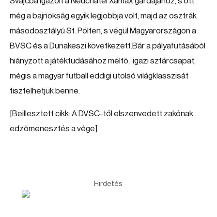
Svájcba igazolt a Neuchatel Xamax gárdájához, s ott
még a bajnokság egyik legjobbja volt, majd az osztrák
másodosztályú St. Pölten, s végül Magyarországon a
BVSC és a Dunakeszi következett.Bár a pályafutásából
hiányzott a játéktudásához méltó, igazi sztárcsapat,
mégis a magyar futball eddigi utolsó világklasszisát
tisztelhetjük benne.
[Beillesztett cikk: A DVSC-től elszenvedett zakónak
edzőmenesztés a vége]
Hirdetés