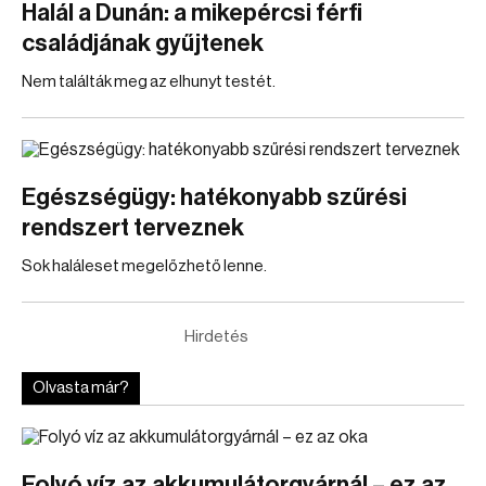
Halál a Dunán: a mikepércsi férfi
családjának gyűjtenek
Nem találták meg az elhunyt testét.
Egészségügy: hatékonyabb szűrési
rendszert terveznek
Sok haláleset megelőzhető lenne.
Hirdetés
Olvasta már?
Folyó víz az akkumulátorgyárnál – ez az