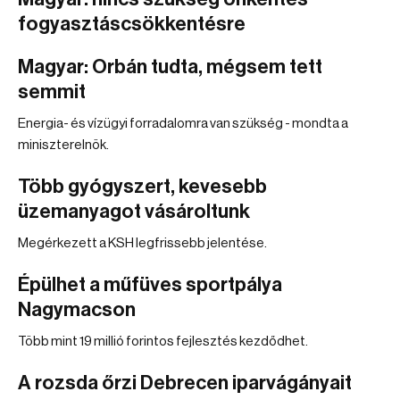
fogyasztáscsökkentésre
Magyar: Orbán tudta, mégsem tett
semmit
Energia- és vízügyi forradalomra van szükség - mondta a
miniszterelnök.
Több gyógyszert, kevesebb
üzemanyagot vásároltunk
Megérkezett a KSH legfrissebb jelentése.
Épülhet a műfüves sportpálya
Nagymacson
Több mint 19 millió forintos fejlesztés kezdődhet.
A rozsda őrzi Debrecen iparvágányait