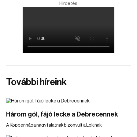
Hirdetés
További híreink
Három gól, fájó lecke a Debrecennek
A Koppenhága nagy falatnak bizonyult a Lokinak.