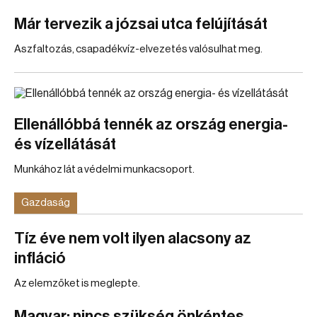
Már tervezik a józsai utca felújítását
Aszfaltozás, csapadékvíz-elvezetés valósulhat meg.
Ellenállóbbá tennék az ország energia-
és vízellátását
Munkához lát a védelmi munkacsoport.
Gazdaság
Tíz éve nem volt ilyen alacsony az
infláció
Az elemzőket is meglepte.
Magyar: nincs szükség önkéntes