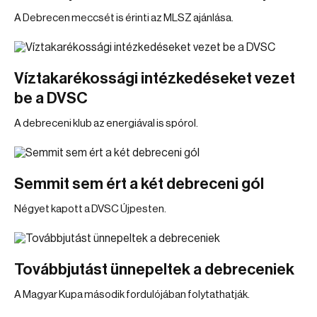
A Debrecen meccsét is érinti az MLSZ ajánlása.
Víztakarékossági intézkedéseket vezet
be a DVSC
A debreceni klub az energiával is spórol.
Semmit sem ért a két debreceni gól
Négyet kapott a DVSC Újpesten.
Továbbjutást ünnepeltek a debreceniek
A Magyar Kupa második fordulójában folytathatják.