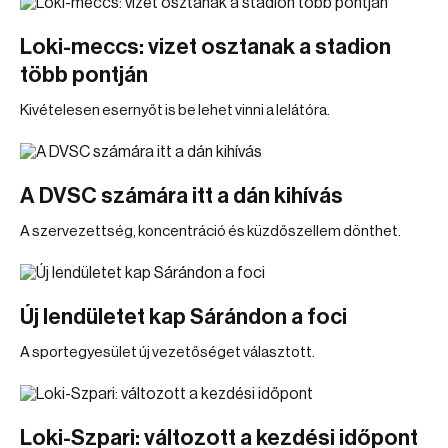
Loki-meccs: vizet osztanak a stadion
több pontján
Kivételesen esernyőt is be lehet vinni a lelátóra.
A DVSC számára itt a dán kihívás
A szervezettség, koncentráció és küzdőszellem dönthet.
Új lendületet kap Sárándon a foci
A sportegyesület új vezetőséget választott.
Loki-Szpari: változott a kezdési időpont