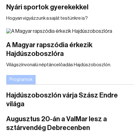
Nyári sportok gyerekekkel
Hogyan vigyázzunk a saját testünkre is?
A Magyar rapszódia érkezik
Hajdúszoboszlóra
Világszínvonalú néptáncelőadás Hajdúszoboszlón.
Programok
Hajdúszoboszlón várja Szász Endre
világa
Augusztus 20-án a ValMar lesz a
sztárvendég Debrecenben