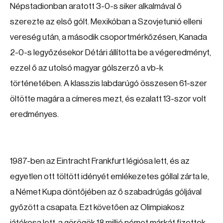
Népstadionban aratott 3-0-s siker alkalmával ő
szerezte az első gólt. Mexikóban a Szovjetunió elleni
vereség után, a második csoportmérkőzésen, Kanada
2-0-s legyőzésekor Détári állította be a végeredményt,
ezzel ő az utolsó magyar gólszerző a vb-k
történetében. A klasszis labdarúgó összesen 61-szer
öltötte magára a címeres mezt, és ezalatt 13-szor volt
eredményes.
1987-ben az Eintracht Frankfurt légiósa lett, és az
egyetlen ott töltött idényét emlékezetes góllal zárta le,
a Német Kupa döntőjében az ő szabadrúgás góljával
győzött a csapata. Ezt követően az Olimpiakosz
játékosa lett, a görögök 18 millió német márkát fizettek