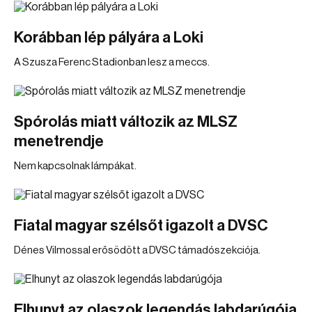
Korábban lép pályára a Loki
A Szusza Ferenc Stadionban lesz a meccs.
Spórolás miatt változik az MLSZ
menetrendje
Nem kapcsolnak lámpákat.
Fiatal magyar szélsőt igazolt a DVSC
Dénes Vilmossal erősödött a DVSC támadószekciója.
Elhunyt az olaszok legendás labdarúgója