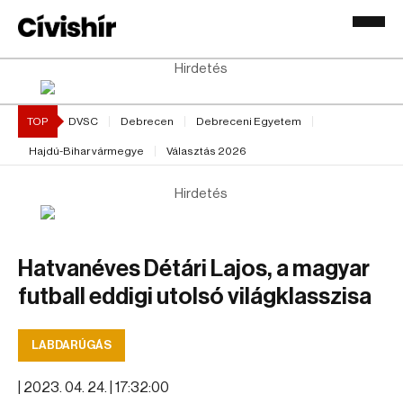
Hirdetés
TOP
DVSC
Debrecen
Debreceni Egyetem
Hajdú-Bihar vármegye
Választás 2026
Hirdetés
Hatvanéves Détári Lajos, a magyar
futball eddigi utolsó világklasszisa
LABDARÚGÁS
|
2023. 04. 24. | 17:32:00