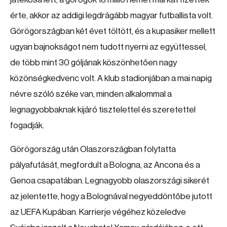
érte, akkor az addigi legdrágább magyar futballista volt.
Görögországban két évet töltött, és a kupasiker mellett
ugyan bajnokságot nem tudott nyerni az együttessel,
de több mint 30 góljának köszönhetően nagy
közönségkedvenc volt. A klub stadionjában a mai napig
névre szóló széke van, minden alkalommal a
legnagyobbaknak kijáró tisztelettel és szeretettel
fogadják.
Görögország után Olaszországban folytatta
pályafutását, megfordult a Bologna, az Ancona és a
Genoa csapatában. Legnagyobb olaszországi sikerét
az jelentette, hogy a Bolognával negyeddöntőbe jutott
az UEFA Kupában. Karrierje végéhez közeledve