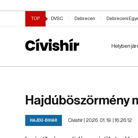
TOP
DVSC
Debrecen
Debreceni Eg
Helyben jár
Hajdúböszörmény m
Cívishír |
2026. 01. 19. | 16:26:12
HAJDÚ-BIHAR