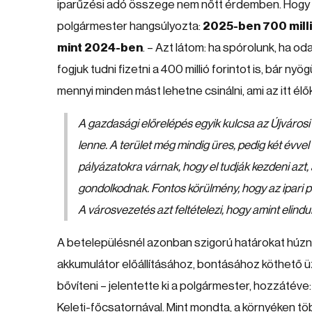
iparűzési adó összege nem nőtt érdemben. Hogy me
polgármester hangsúlyozta:
2025-ben 700 milli
mint 2024-ben
. – Azt látom: ha spórolunk, ha oda
fogjuk tudni fizetni a 400 millió forintot is, bár nyö
mennyi minden mást lehetne csinálni, ami az itt él
A gazdasági előrelépés egyik kulcsa az Újvárosi 
lenne. A terület még mindig üres, pedig két évvel
pályázatokra várnak, hogy el tudják kezdeni azt,
gondolkodnak. Fontos körülmény, hogy az ipari par
A városvezetés azt feltételezi, hogy amint elindu
A betelepülésnél azonban szigorú határokat húznak,
akkumulátor előállításához, bontásához köthető
bővíteni – jelentette ki a polgármester, hozzátév
Keleti-főcsatornával. Mint mondta, a környéken t