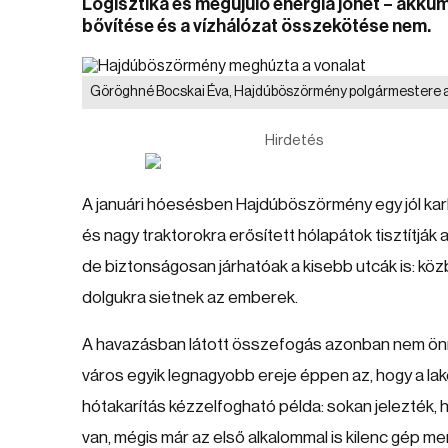
Logisztika és megújuló energia jöhet – akk
bővítése és a vízhálózat összekötése nem.
Göröghné Bocskai Éva, Hajdúböszörmény polgármestere az i
Hirdetés
A januári hóesésben Hajdúböszörmény egy jól karba
és nagy traktorokra erősített hólapátok tisztítják 
de biztonságosan járhatóak a kisebb utcák is: köz
dolgukra sietnek az emberek.
A havazásban látott összefogás azonban nem önm
város egyik legnagyobb ereje éppen az, hogy a la
hótakarítás kézzelfogható példa: sokan jelezték,
van, mégis már az első alkalommal is kilenc gép me