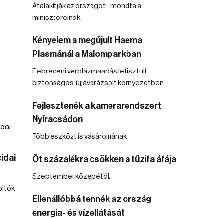
Átalakítják az országot - mondta a
miniszterelnök.
Kényelem a megújult Haema
Plasmánál a Malomparkban
Debreceni vérplazmaadás letisztult,
biztonságos, újjávarázsolt környezetben.
Fejlesztenék a kamerarendszert
Nyíracsádon
Több eszközt is vásárolnának.
idai
Öt százalékra csökken a tűzifa áfája
Szeptember közepétől.
oltók
Ellenállóbbá tennék az ország
energia- és vízellátását