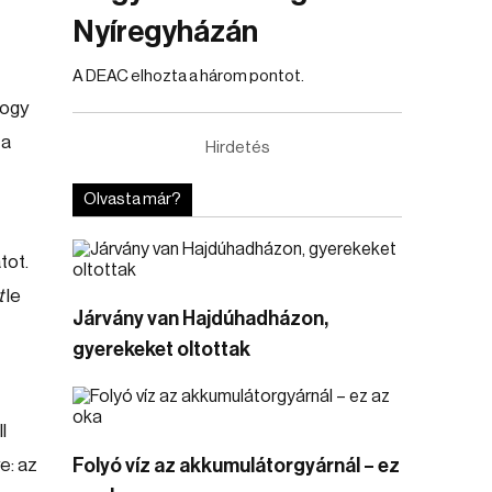
Nyíregyházán
A DEAC elhozta a három pontot.
hogy
 a
Hirdetés
Olvasta már?
tot.
t
le
Járvány van Hajdúhadházon,
gyerekeket oltottak
l
e: az
Folyó víz az akkumulátorgyárnál – ez