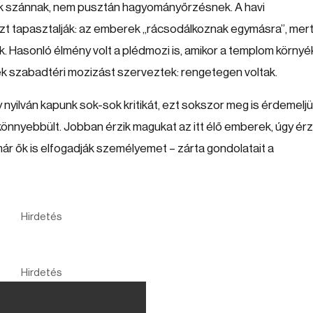
k szánnak, nem pusztán hagyományőrzésnek. A havi
t tapasztalják: az emberek „rácsodálkoznak egymásra”, mer
ok. Hasonló élmény volt a plédmozi is, amikor a templom körny
nek szabadtéri mozizást szerveztek: rengetegen voltak.
 nyilván kapunk sok-sok kritikát, ezt sokszor meg is érdemeljü
nnyebbült. Jobban érzik magukat az itt élő emberek, úgy érzi
 már ők is elfogadják személyemet – zárta gondolatait a
Hirdetés
Hirdetés