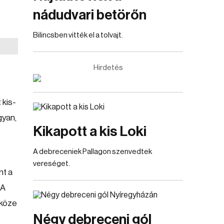
nádudvari betörőn
Bilincsben vitték el a tolvajt.
Hirdetés
 kis-
gyan,
Kikapott a kis Loki
A debreceniek Pallagon szenvedtek
vereséget.
nt a
 A
zköze
Négy debreceni gól