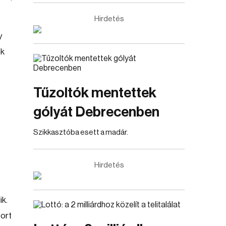
Hirdetés
y
ek
Tűzoltók mentettek
gólyát Debrecenben
Szikkasztóba esett a madár.
Hirdetés
k.
ort