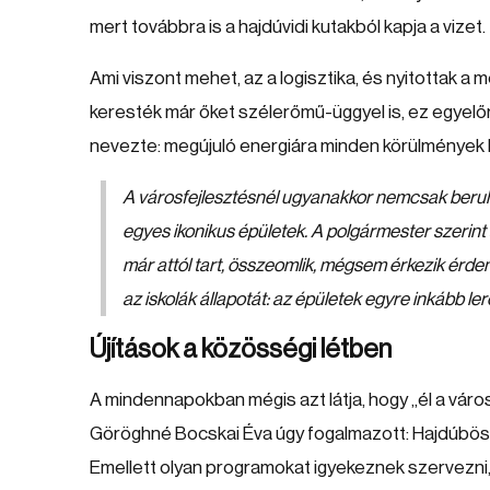
mert továbbra is a hajdúvidi kutakból kapja a vizet.
Ami viszont mehet, az a logisztika, és nyitottak a 
keresték már őket szélerőmű-üggyel is, ez egyelőre
nevezte: megújuló energiára minden körülmények 
A városfejlesztésnél ugyanakkor nemcsak beruhá
egyes ikonikus épületek. A polgármester szerin
már attól tart, összeomlik, mégsem érkezik érdem
az iskolák állapotát: az épületek egyre inkább l
Újítások a közösségi létben
A mindennapokban mégis azt látja, hogy „él a város
Göröghné Bocskai Éva úgy fogalmazott: Hajdúbös
Emellett olyan programokat igyekeznek szervezni