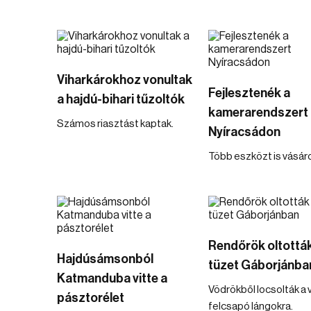
Viharkárokhoz vonultak
Fejlesztenék a
a hajdú-bihari tűzoltók
kamerarendszert
Számos riasztást kaptak.
Nyíracsádon
Több eszközt is vásár
Rendőrök oltották
Hajdúsámsonból
tüzet Gáborjánba
Katmanduba vitte a
Vödrökből locsolták a v
pásztorélet
felcsapó lángokra.