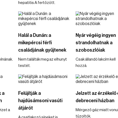
hepatitis A fertőzött.
Halál a Dunán: a
Nyár végéig ingyen
mikepércsi férfi
strandolhatnak a
családjának gyűjtenek
szoboszlóiak
olnának.
Nem találták meg az elhunyt
Csak állandó lakcím kell
testét.
hozzá.
 a
Felújítják a
Jelzett az érzékelő
n
hajdúsámsoni vasúti
debreceni házban
átjárót
izet a
Mérgező gáz miatt vonul
tűzoltók.
A csatlakozó síneket is