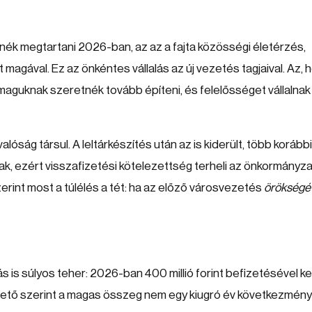
nék megtartani 2026-ban, az az a fajta közösségi életérzés,
agával. Ez az önkéntes vállalás az új vezetés tagjaival. Az, 
aguknak szeretnék tovább építeni, és felelősséget vállalnak
ság társul. A leltárkészítés után az is kiderült, több korábbi
ak, ezért visszafizetési kötelezettség terheli az önkormányza
rint most a túlélés a tét: ha az előző városvezetés
örökségé
s is súlyos teher: 2026-ban 400 millió forint befizetésével kel
vezető szerint a magas összeg nem egy kiugró év következmény