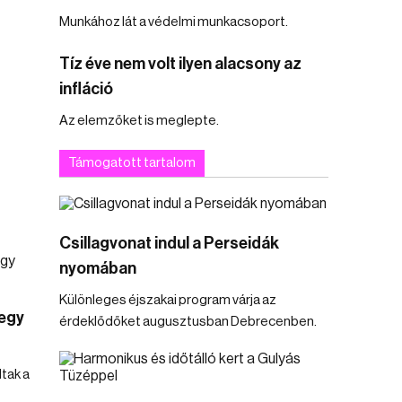
Munkához lát a védelmi munkacsoport.
Tíz éve nem volt ilyen alacsony az
infláció
Az elemzőket is meglepte.
Támogatott tartalom
Csillagvonat indul a Perseidák
nyomában
Különleges éjszakai program várja az
 egy
érdeklődőket augusztusban Debrecenben.
tak a