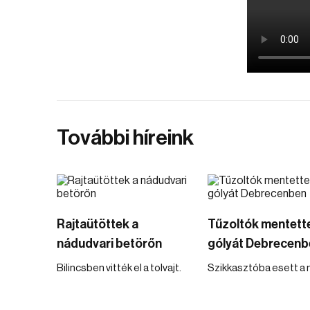
További híreink
Rajtaütöttek a
Tűzoltók mentett
nádudvari betörőn
gólyát Debrecenb
Bilincsben vitték el a tolvajt.
Szikkasztóba esett a 