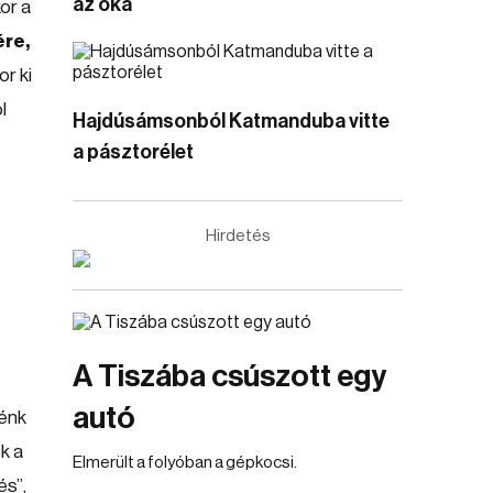
az oka
or a
ére,
or ki
l
Hajdúsámsonból Katmanduba vitte
a pásztorélet
Hirdetés
A Tiszába csúszott egy
autó
nénk
k a
Elmerült a folyóban a gépkocsi.
és”,