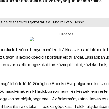
umulátorral kapcsolatos tevékenység, munkásszállók
dei feladatokról tájékoztatta a Cívishírt
(Fotó: Cívishír)
Hirdetés
ntartott város benyomását kelti. A klasszikus hótoló mellett
az utakat, a lakosok pedig a portájuk előtti járdát. Lassabban u
ben a város éli a megszokott hétköznapi életét, közlekednek,
agától értetődő. Göröghné Bocskai Éva polgármester szeri
kók magukénak érzik Hajdúböszörményt, és készek tenni érte.
 hogy van hótolójuk, segítenek. Az önkormányzatnak kevés es
nt takarítani az utakat — ezek a gépek az itt élők tulajdonában