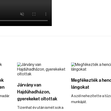
ek
Megfékezték a henc
Járvány van
en
lángokat
Hajdúhadházon,
madár.
A szél nehezítette a tűz
gyerekeket oltottak
munkáját.
Tizenhat év után ismét sok a