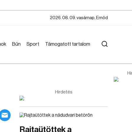
2026. 08. 09. vasárnap, Emőd
mok
Bűn
Sport
Támogatott tartalom
Hi
Hirdetés
Rajtaütöttek a