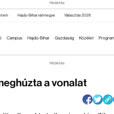
Hirdetés
yetem
Hajdú-Bihar vármegye
Választás 2026
ó
Campus
Hajdú-Bihar
Gazdaság
Közélet
Progra
Hirdetés
eghúzta a vonalat