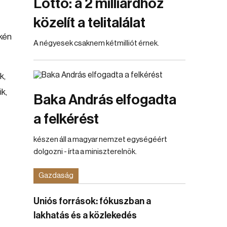
Lottó: a 2 milliárdhoz
közelít a telitalálat
t
ékén
A négyesek csaknem kétmilliót érnek.
k,
k,
Baka András elfogadta
a felkérést
készen áll a magyar nemzet egységéért
dolgozni - írta a miniszterelnök.
Gazdaság
Uniós források: fókuszban a
lakhatás és a közlekedés