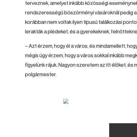
terveznek, amelyet inkább közösségi eseményne
rendszerességű böszörményi vásároknál pedig az
korábban nem voltak ilyen típusú találkozási pont
lerakták a plédeket, és a gyerekeknek, felnőttek
– Azt érzem, hogy él a város, és mindamellett, hogy
mégis úgy érzem, hogy a város sokkal inkább megkö
figyelünk rájuk. Nagyon szeretem az itt élőket, és
polgármester.