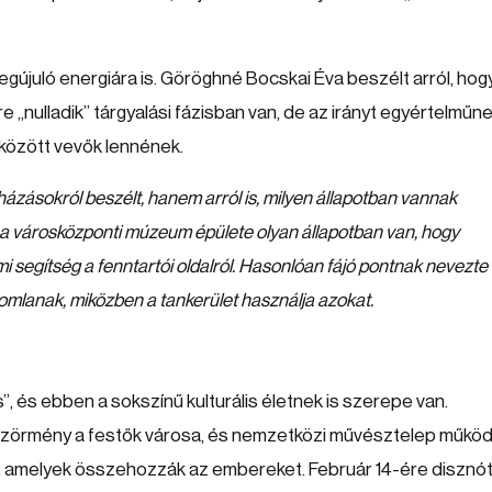
megújuló energiára is. Göröghné Bocskai Éva beszélt arról, hog
 „nulladik” tárgyalási fázisban van, de az irányt egyértelműn
között vevők lennének.
zásokról beszélt, hanem arról is, milyen állapotban vannak
t a városközponti múzeum épülete olyan állapotban van, hogy
i segítség a fenntartói oldalról. Hasonlóan fájó pontnak nevezte
eromlanak, miközben a tankerület használja azokat.
”, és ebben a sokszínű kulturális életnek is szerepe van.
zörmény a festők városa, és nemzetközi művésztelep működi
, amelyek összehozzák az embereket. Február 14-ére disznót