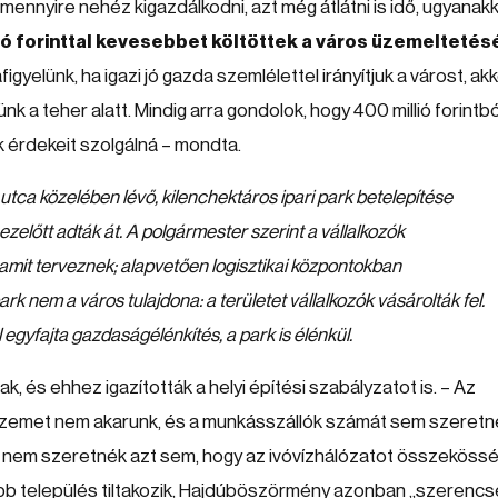
nnyire nehéz kigazdálkodni, azt még átlátni is idő, ugyanakk
ó forinttal kevesebbet költöttek a város üzemeltetés
figyelünk, ha igazi jó gazda szemlélettel irányítjuk a várost, akk
günk a teher alatt. Mindig arra gondolok, hogy 400 millió forintbó
ők érdekeit szolgálná – mondta.
utca közelében lévő, kilenchektáros ipari park betelepítése
 ezelőtt adták át. A polgármester szerint a vállalkozók
 amit terveznek; alapvetően logisztikai központokban
k nem a város tulajdona: a területet vállalkozók vásárolták fel.
l egyfajta gazdaságélénkítés, a park is élénkül.
 és ehhez igazították a helyi építési szabályzatot is. – Az
 üzemet nem akarunk, és a munkásszállók számát sem szeret
e: nem szeretnék azt sem, hogy az ivóvízhálózatot összekössé
öbb település tiltakozik, Hajdúböszörmény azonban „szerencs