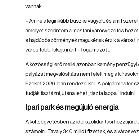
vannak.
– Amire a leginkább büszke vagyok, és amit szeret
amelyet szerintem a mostani városvezetés hozott m
a hajdúböszörményiek magukénak érzik a várost, m
város többi lakója iránt – fogalmazott.
A közösségi erő mellé azonban kemény pénzügyi való
pályázat megvalósítása nem felelt meg a kiírásokn
Ezeket 2026-ban rendezni kell. A polgármester sze
tudják tisztázni, utána lehet „tiszta lappal” indulni.
Ipari park és megújuló energia
A költségvetésben az idei szolidaritási hozzájárulá
számolni. Tavaly 340 milliót fizettek, és a város