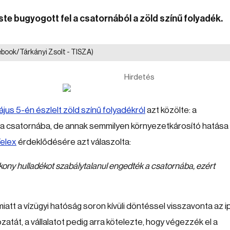
te bugyogott fel a csatornából a zöld színű folyadék.
ebook/Tárkányi Zsolt - TISZA)
Hirdetés
jus 5-én észlelt zöld színű folyadékról
azt közölte: a
 a csatornába, de annak semmilyen környezetkárosító hatása
elex
érdeklődésére azt válaszolta:
lyékony hulladékot szabálytalanul engedték a csatornába, ezért
att a vízügyi hatóság soron kívüli döntéssel visszavonta az ip
ozatát, a vállalatot pedig arra kötelezte, hogy végezzék el a