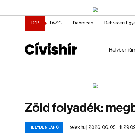
TOP
DVSC
Debrecen
Debreceni Eg
Helyben jár
Zöld folyadék: megb
telex.hu |
2026. 06. 05. | 11:29:0
HELYBEN JÁRÓ