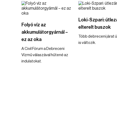
Loki-Szpari: útlez
Folyó víz az
elterelt buszok
akkumulátorgyárnál –
Több debreceni járat 
ez az oka
is változik.
A Civil Fórum a Debreceni
Vízmű válaszával hűtené az
indulatokat.