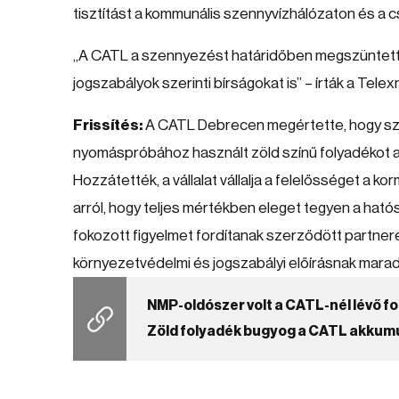
tisztítást a kommunális szennyvízhálózaton és a 
„A CATL a szennyezést határidőben megszüntette, 
jogszabályok szerinti bírságokat is” – írták a Telex
Frissítés:
A CATL Debrecen megértette, hogy szer
nyomáspróbához használt zöld színű folyadékot a 
Hozzátették, a vállalat vállalja a felelősséget a
arról, hogy teljes mértékben eleget tegyen a ható
fokozott figyelmet fordítanak szerződött partn
környezetvédelmi és jogszabályi előírásnak marad
NMP-oldószer volt a CATL-nél lévő 
Zöld folyadék bugyog a CATL akkum