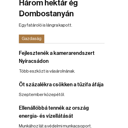
Három hektár ég
Dombostanyán
Egy fatároló is lángra kapott.
Gazdaság
Fejlesztenék a kamerarendszert
Nyíracsádon
Több eszközt is vásárolnának.
Öt százalékra csökken a tűzifa áfája
Szeptember közepétől.
Ellenállóbbá tennék az ország
energia- és vízellátását
Munkához lát a védelmi munkacsoport.