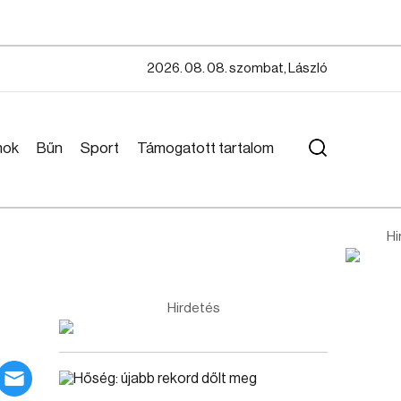
2026. 08. 08. szombat, László
mok
Bűn
Sport
Támogatott tartalom
Hi
Hirdetés