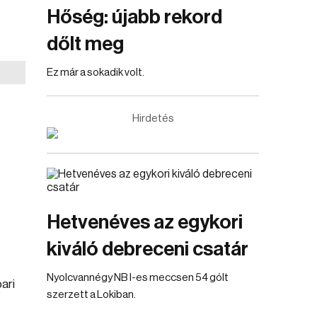
Hőség: újabb rekord
dőlt meg
Ez már a sokadik volt.
Hirdetés
Hetvenéves az egykori
kiváló debreceni csatár
Nyolcvannégy NB I-es meccsen 54 gólt
ari
szerzett a Lokiban.