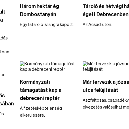
Három hektár ég
Tároló és hétvégi h
ult
Dombostanyán
égett Debrecenben
 a
Egy fatároló is lángra kapott.
Az Acsádi úton.
adás
,
etben.
Kormányzati
Már tervezik a józsa
támagatást kap a
utca felújítását
ás
debreceni reptér
Aszfaltozás, csapadékv
osában
elvezetés valósulhat me
A fizetésképtelenség
és
elkerülésére.