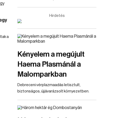
Hirdetés
 egy
tak a
Kényelem a megújult
Haema Plasmánál a
Malomparkban
Debreceni vérplazmaadás letisztult,
biztonságos, újjávarázsolt környezetben.