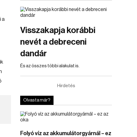
 a
Visszakapja korábbi
nevét a debreceni
dandár
ik
És az összes többi alakulat is.
n
ó
Hirdetés
Olvasta már?
Folyó víz az akkumulátorgyárnál – ez