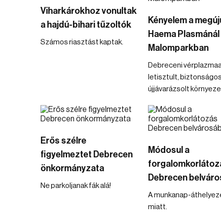
Viharkárokhoz vonultak
Kényelem a megúj
a hajdú-bihari tűzoltók
Haema Plasmánál
Számos riasztást kaptak.
Malomparkban
Debreceni vérplazma
letisztult, biztonságos
újjávarázsolt környez
Erős szélre
Módosul a
figyelmeztet Debrecen
forgalomkorlátoz
önkormányzata
Debrecen belvár
Ne parkoljanak fák alá!
A munkanap-áthelyez
miatt.