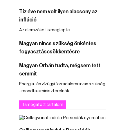
Tíz éve nem volt ilyen alacsony az
infláció
Az elemzőket is meglepte.
Magyar: nincs szükség önkéntes
fogyasztáscsökkentésre
Magyar: Orbán tudta, mégsem tett
semmit
Energia- és vízügyi forradalomra van szükség
- mondta a miniszterelnök.
Támogatott tartalom