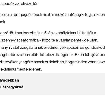
csapadékvíz-elvezetőn.
de a fenti jogsértések miatt mindkét hatóság ki fogja szabni
nek.
ződött partnerei május 5-én szabálytalanul juttatták a
szennyvízcsatornába – közölte a vállalat péntek délután.
 kormányhivatal vizsgálatának eredménye kapcsán és gondoskod
sági határozatban előírt kötelezettségének. Ezen túl a jövőbe
ereik tevékenységére annak érdekében, hogy minden vonatkoz
éktalanul megfeleljenek.
folyadékban
ulátorgyárnál