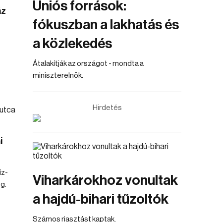
Uniós források:
áz
fókuszban a lakhatás és
a közlekedés
Átalakítják az országot - mondta a
miniszterelnök.
Hirdetés
i
íz-
Viharkárokhoz vonultak
g.
a hajdú-bihari tűzoltók
Számos riasztást kaptak.