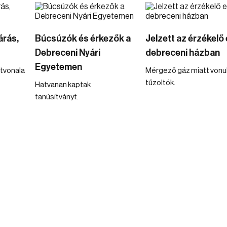
árás,
Búcsúzók és érkezők a
Jelzett az érzékelő
Debreceni Nyári
debreceni házban
Egyetemen
útvonala
Mérgező gáz miatt vonul
tűzoltók.
Hatvanan kaptak
tanúsítványt.