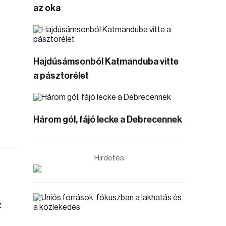
az oka
Hajdúsámsonból Katmanduba vitte
a pásztorélet
Három gól, fájó lecke a Debrecennek
Hirdetés