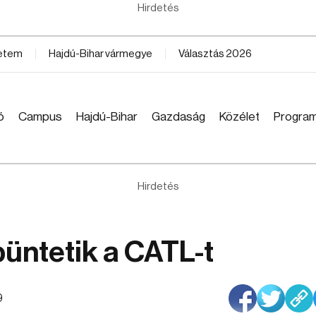
Hirdetés
yetem
Hajdú-Bihar vármegye
Választás 2026
ó
Campus
Hajdú-Bihar
Gazdaság
Közélet
Progra
Hirdetés
üntetik a CATL-t
9