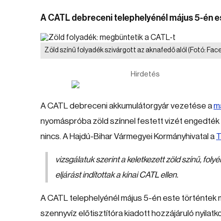
A CATL debreceni telephelyénél május 5-én es
Zöld színű folyadék szivárgott az aknafedő alól
(Fotó: Fac
Hirdetés
A CATL debreceni akkumulátorgyár vezetése a
má
nyomáspróba zöld színnel festett vizét engedték
nincs. A Hajdú-Bihar Vármegyei Kormányhivatal a
T
vizsgálatuk szerint a keletkezett zöld színű, fo
eljárást indítottak a kínai CATL ellen.
A CATL telephelyénél május 5-én este történtek mi
szennyvíz előtisztítóra kiadott hozzájáruló nyilatk