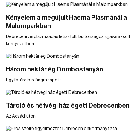
Kényelem a megújult Haema Plasmánál a
Malomparkban
Debreceni vérplazmaadás letisztult, biztonságos, újjávarázsolt
környezetben.
Három hektár ég Dombostanyán
Egy fatároló is lángra kapott.
Tároló és hétvégi ház égett Debrecenben
Az Acsádi úton.