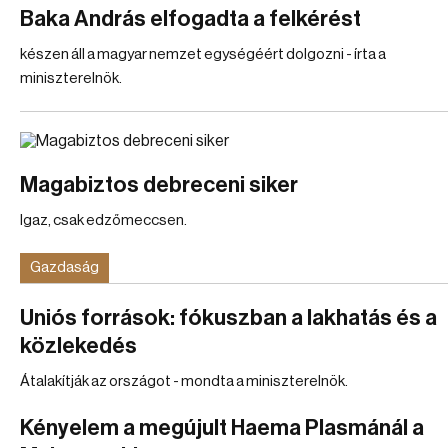
Baka András elfogadta a felkérést
készen áll a magyar nemzet egységéért dolgozni - írta a
miniszterelnök.
Magabiztos debreceni siker
Igaz, csak edzőmeccsen.
Gazdaság
Uniós források: fókuszban a lakhatás és a
közlekedés
Átalakítják az országot - mondta a miniszterelnök.
Kényelem a megújult Haema Plasmánál a