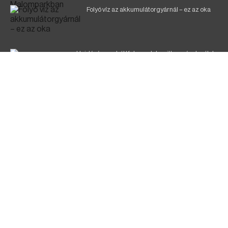
Folyó víz az akkumulátorgyárnál – ez az oka
Hajdúsámsonból Katmanduba vitte a pásztorélet
Három gól, fájó lecke a Debrecennek
NÉPSZERŰ TÉMÁK
BORBÉLYNÉ BACSÓ VIKTÓRIA
HAEMA
TÉRBURKOLAT
MAGYAR RAPSZÓDIA
SZÉLRÓZSA NÉPTÁNCEGYÜTTES
50 ÉV