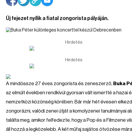
Új fejezet nyílik a fiatal zongorista pályáján.
Hirdetés
Hirdetés
A mindössze 27 éves zongorista és zeneszerző,
Buka P
az elmúlt években rendkívül gyorsan vált ismertté a hazai 
nemzetközi közönség körében. Bár már hét évesen elkezd
zongorázni, valódi zenei útját a komolyzenei tanulmányai al
találta meg, amikor felfedezte, hogy a Pop és a Filmzene vi
áll hozzá a legközelebb. A két műfaj sajátos ötvözése mára