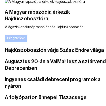
A Magyar rapszódia érkezik
Hajdúszoboszlóra
Világszínvonalú néptáncelőadás Hajdúszoboszlón.
Programok
Hajdúszoboszlón várja Szász Endre világa
Augusztus 20-án a ValMar lesz a sztárven
Debrecenben
Ingyenes családi debreceni programok a
nyáron
A folyóparton ünnepel Tiszacsege