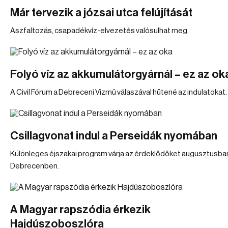
Már tervezik a józsai utca felújítását
Aszfaltozás, csapadékvíz-elvezetés valósulhat meg.
Folyó víz az akkumulátorgyárnál – ez az ok
A Civil Fórum a Debreceni Vízmű válaszával hűtené az indulatokat.
Csillagvonat indul a Perseidák nyomában
Különleges éjszakai program várja az érdeklődőket augusztusba
Debrecenben.
A Magyar rapszódia érkezik
Hajdúszoboszlóra