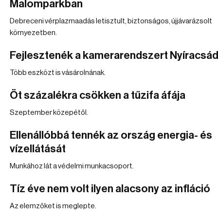
Malomparkban
Debreceni vérplazmaadás letisztult, biztonságos, újjávarázsolt
környezetben.
Fejlesztenék a kamerarendszert Nyíracsá
Több eszközt is vásárolnának.
Öt százalékra csökken a tűzifa áfája
Szeptember közepétől.
Ellenállóbbá tennék az ország energia- és
vízellátását
Munkához lát a védelmi munkacsoport.
Tíz éve nem volt ilyen alacsony az infláció
Az elemzőket is meglepte.