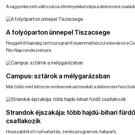
A vagyonkezelő változatos élményekkel várja a debreceni család
A folyóparton ünnepel Tiszacsege
Reggeltől hajnalig tartó programfolyammal készül a kisváros a C
Rév Nap rendezvényre.
Campus: sztárok a mélygarázsban
Már több mint kétezer embernek ad munkát a debreceni fesztivál
Strandok éjszakája: több hajdú-bihari fürd
csatlakozik
Hosszabbított nyitvatartás, zenés programok, habparti,