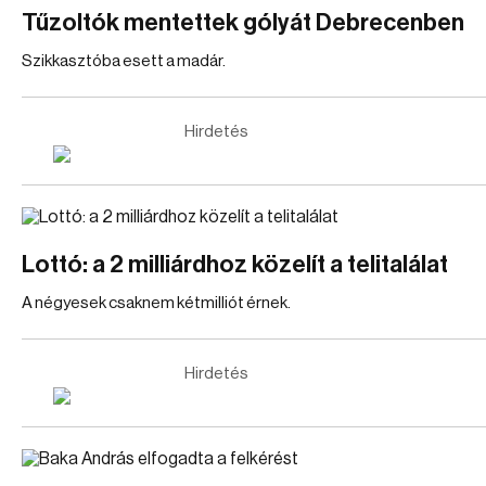
Tűzoltók mentettek gólyát Debrecenben
Szikkasztóba esett a madár.
Hirdetés
Lottó: a 2 milliárdhoz közelít a telitalálat
A négyesek csaknem kétmilliót érnek.
Hirdetés