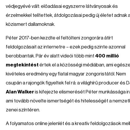
védjegyévé vált: előadásai egyszerre látványosak és
érzelmekkel telítettek, átdolgozásai pedig új életet adnak 
közismert dallamoknak.
Péter 2017-ben kezdte el feltölteni zongorára átírt
feldolgozásait az internetre – ezek pedig szinte azonnal
berobbantak. Pár év alatt videói több mint
400 millió
megtekintést
értek el a közösségi médiában, ami egész
kivételes eredmény egy fiatal magyar zongoristától. Nem
csupán a rajongók figyeltek fel rá: a világhírű producer és D
Alan Walker
is kifejezte elismerését Péter munkássága ir
ami tovább növelte ismertségét és hitelességét a nemzet
zenei színtéren.
A folyamatos online jelenlét és a kreatív feldolgozások mel