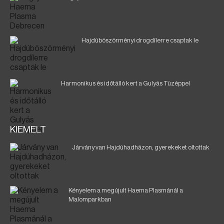
Hajdúböszörményi drogdílerre csaptak le
Harmonikus és időtálló kert a Gulyás Tüzéppel
KIEMELT
Járvány van Hajdúhadházon, gyerekeket oltottak
Kényelem a megújult Haema Plasmánál a
Malomparkban