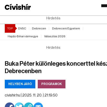
Hirdetés
TOP
DVSC
Debrecen
Debreceni Egyetem
Hajdú-Bihar vármegye
Választás 2026
Hirdetés
Buka Péter különleges koncerttel kés
Debrecenben
HELYBEN JÁRÓ
PROGRAMOK
civishir.hu |
2025. 11. 20. | 21:19:50