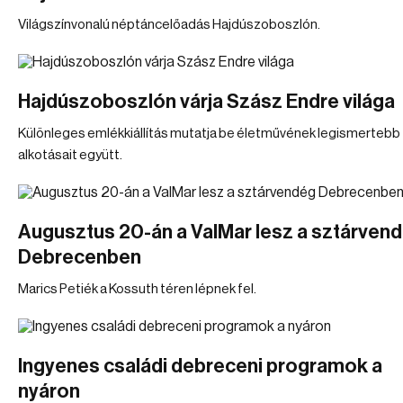
Világszínvonalú néptáncelőadás Hajdúszoboszlón.
Hajdúszoboszlón várja Szász Endre világa
Különleges emlékkiállítás mutatja be életművének legismertebb
alkotásait együtt.
Augusztus 20-án a ValMar lesz a sztárven
Debrecenben
Marics Petiék a Kossuth téren lépnek fel.
Ingyenes családi debreceni programok a
nyáron