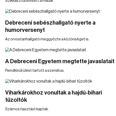
Szikkasztóba esett a madár.
Debreceni sebészhallgató nyerte a
humorversenyt
Az orvostanhallgató meggyőzte a közönséget is.
A Debreceni Egyetem megtette javaslatait
Rendkívüli ülést tartott a szenátus.
Viharkárokhoz vonultak a hajdú-bihari
tűzoltók
Számos riasztást kaptak.