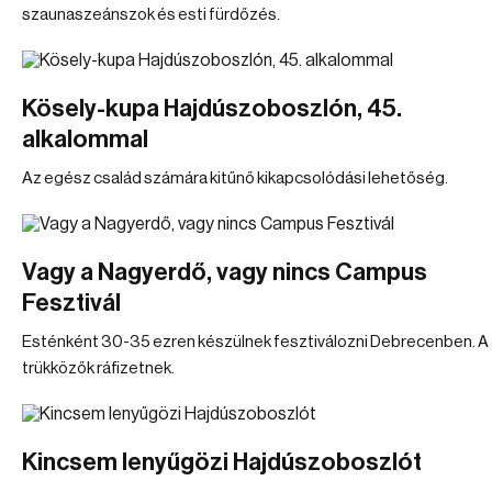
szaunaszeánszok és esti fürdőzés.
Kösely-kupa Hajdúszoboszlón, 45.
alkalommal
Az egész család számára kitűnő kikapcsolódási lehetőség.
Vagy a Nagyerdő, vagy nincs Campus
Fesztivál
Esténként 30-35 ezren készülnek fesztiválozni Debrecenben. A
trükközők ráfizetnek.
Kincsem lenyűgözi Hajdúszoboszlót