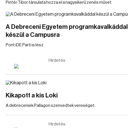
Pintér Tibor társulata hozza el a nagysikerű zenés művet.
A Debreceni Egyetem programkavalkáddal
készül a Campusra
Pont iDE Parti is lesz.
Hirdetés
Kikapott a kis Loki
A debreceniek Pallagon szenvedtek vereséget.
Hirdetés