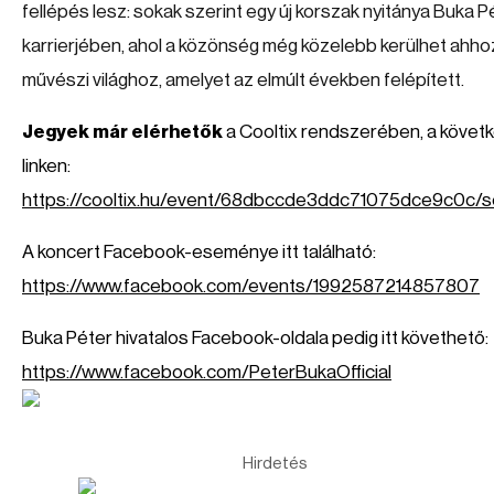
fellépés lesz: sokak szerint egy új korszak nyitánya Buka P
karrierjében, ahol a közönség még közelebb kerülhet ahho
művészi világhoz, amelyet az elmúlt években felépített.
Jegyek már elérhetők
a Cooltix rendszerében, a követ
linken:
https://cooltix.hu/event/68dbccde3ddc71075dce9c0c/s
A koncert Facebook-eseménye itt található:
https://www.facebook.com/events/1992587214857807
Buka Péter hivatalos Facebook-oldala pedig itt követhető:
https://www.facebook.com/PeterBukaOfficial
Hirdetés