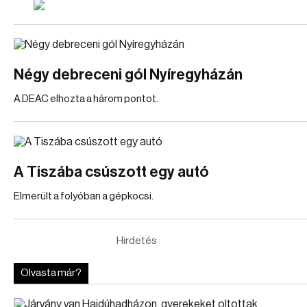
Négy debreceni gól Nyíregyházán
A DEAC elhozta a három pontot.
A Tiszába csúszott egy autó
Elmerült a folyóban a gépkocsi.
Hirdetés
Olvasta már?