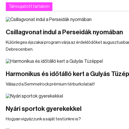
Támogatott tartalom
Csillagvonat indul a Perseidák nyomában
Különleges éjszakai program várja az érdeklődőket augusztusba
Debrecenben.
Harmonikus és időtálló kert a Gulyás Tüzé
Válaszd a Semmelrock prémium térburkolatait!
Nyári sportok gyerekekkel
Hogyan vigyázzunk a saját testünkre is?