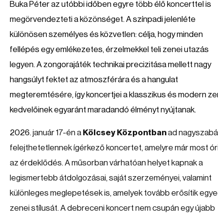
Buka Péter az utóbbi időben egyre több élő koncerttel is
megörvendezteti a közönséget. A színpadi jelenléte
különösen személyes és közvetlen: célja, hogy minden
fellépés egy emlékezetes, érzelmekkel teli zenei utazás
legyen. A zongorajáték technikai precizitása mellett nagy
hangsúlyt fektet az atmoszférára és a hangulat
megteremtésére, így koncertjei a klasszikus és modern z
kedvelőinek egyaránt maradandó élményt nyújtanak.
2026.
január 17-én a
Kölcsey Központban
ad nagyszabá
felejthetetlennek ígérkező koncertet, amelyre már most ór
az érdeklődés. A műsorban várhatóan helyet kapnak a
legismertebb átdolgozásai, saját szerzeményei, valamint
különleges meglepetések is, amelyek tovább erősítik egye
zenei stílusát. A debreceni koncert nem csupán egy újabb