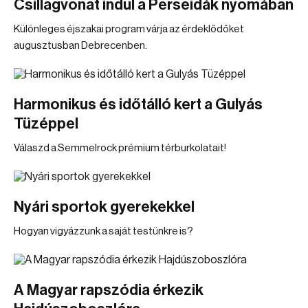
Csillagvonat indul a Perseidák nyomában
Különleges éjszakai program várja az érdeklődőket
augusztusban Debrecenben.
Harmonikus és időtálló kert a Gulyás
Tüzéppel
Válaszd a Semmelrock prémium térburkolatait!
Nyári sportok gyerekekkel
Hogyan vigyázzunk a saját testünkre is?
A Magyar rapszódia érkezik