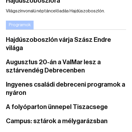
Hajdúszoboszlóra
Világszínvonalú néptáncelőadás Hajdúszoboszlón.
Programok
Hajdúszoboszlón várja Szász Endre
világa
Augusztus 20-án a ValMar lesz a
sztárvendég Debrecenben
Ingyenes családi debreceni programok a
nyáron
A folyóparton ünnepel Tiszacsege
Campus: sztárok a mélygarázsban