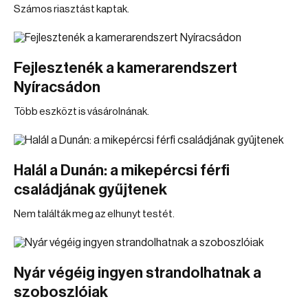
Számos riasztást kaptak.
Fejlesztenék a kamerarendszert
Nyíracsádon
Több eszközt is vásárolnának.
Halál a Dunán: a mikepércsi férfi
családjának gyűjtenek
Nem találták meg az elhunyt testét.
Nyár végéig ingyen strandolhatnak a
szoboszlóiak