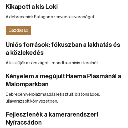
Kikapott a kis Loki
A debreceniek Pallagon szenvedtek vereséget.
Gazdaság
Uniós források: fókuszban a lakhatás és
a közlekedés
Átalakítják az országot - mondta a miniszterelnök.
Kényelem a megújult Haema Plasmánál a
Malomparkban
Debreceni vérplazmaadás letisztult, biztonságos,
újjávarázsolt környezetben.
Fejlesztenék a kamerarendszert
Nyíracsádon