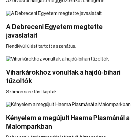
Az orvostanhallgató meggyőzte a közönséget is.
A Debreceni Egyetem megtette
javaslatait
Rendkívüli ülést tartott a szenátus.
Viharkárokhoz vonultak a hajdú-bihari
tűzoltók
Számos riasztást kaptak.
Kényelem a megújult Haema Plasmánál a
Malomparkban