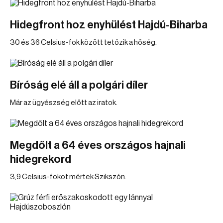
Hidegfront hoz enyhülést Hajdú-Biharba
30 és 36 Celsius-fok között tetőzik a hőség.
Bíróság elé áll a polgári díler
Már az ügyészség előtt az iratok.
Megdőlt a 64 éves országos hajnali
hidegrekord
3,9 Celsius-fokot mértek Szikszón.