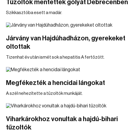
Tűzoltók mentettek gólyát Debrecenben
Szikkasztóba esett a madár.
Járvány van Hajdúhadházon, gyerekeket
oltottak
Tizenhat év után ismét sok a hepatitis A fertőzött.
Megfékezték a hencidai lángokat
A szél nehezítette a tűzoltók munkáját.
Viharkárokhoz vonultak a hajdú-bihari
tűzoltók