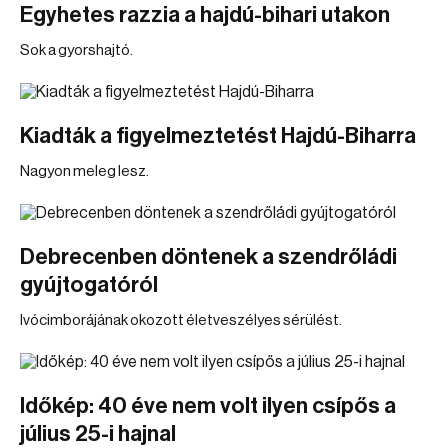
Egyhetes razzia a hajdú-bihari utakon
Sok a gyorshajtó.
Kiadták a figyelmeztetést Hajdú-Biharra
Nagyon meleg lesz.
Debrecenben döntenek a szendrőládi
gyújtogatóról
Ivócimborájának okozott életveszélyes sérülést.
Időkép: 40 éve nem volt ilyen csípős a
július 25-i hajnal