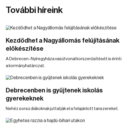
További híreink
Kezdődhet a Nagyállomás felújításának
előkészítése
A Debrecen–Nyíregyháza vasútvonal korszerűsítését is érinti
a kormányhatározat.
Debrecenben is gyűjtenek iskolás
gyerekeknek
Nehéz sorsú diákoknak juttatják el a felajánlott tanszereket.