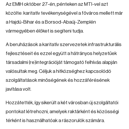
Az EMIH október 27-én, pénteken az MTI-vel azt
közölte: karitatív tevékenységével a főváros mellett már
a Hajdú-Bihar és a Borsod-Abaúj-Zemplén
vármegyében élőket is segíteni tudja.
A beruházások a karitatív szervezetek infrastrukturális
fejlesztéseit és ezzel együtt a hátrányos helyzetűek
társadalmi (re)integrációját támogató felhívás alapján
valósultak meg. Céljuk a hitközséghez kapcsolódó
szolgáltatások minőségének és hozzáférésének
javítása volt.
Hozzátették, így sikerült a két városban új szolgáltatói
pontokat létrehozni, amelyek raktárként és közösségi
térként is használhatóak a rászorulók számára.