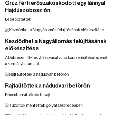
Grúz férfi erőszakoskodott egy lánnyal
Hajdúszoboszlón
Letartóztatták.
Kezdődhet a Nagyállomás felújításának
előkészítése
A Debrecen–Nyíregyháza vasútvonal korszerűsítését is érinti
a kormányhatározat.
Rajtaütöttek a nádudvari betörőn
Bilincsben vitték el a tolvajt.