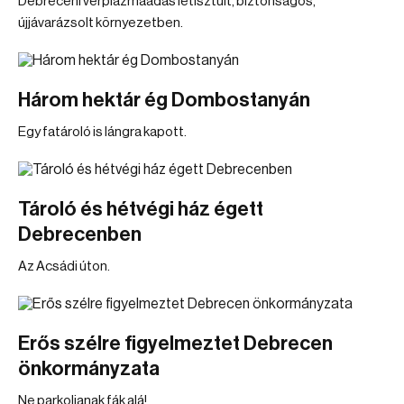
Debreceni vérplazmaadás letisztult, biztonságos,
újjávarázsolt környezetben.
Három hektár ég Dombostanyán
Egy fatároló is lángra kapott.
Tároló és hétvégi ház égett
Debrecenben
Az Acsádi úton.
Erős szélre figyelmeztet Debrecen
önkormányzata
Ne parkoljanak fák alá!