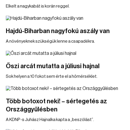
Elkelt a nagykabát is korán reggel.
Hajdú-Biharban nagyfokú aszály van
A növényeknek szükségük lenne a csapadékra.
Őszi arcát mutatta a júliusi hajnal
Sok helyen a 10 fokot sem érte el a hőmérséklet.
Több botoxot neki! – sértegetés az
Országgyűlésben
A KDNP-s Juhász Hajnalka kapta a „beszólást”.