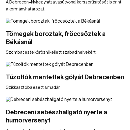
A Debrecen–Nyíregyháza vasútvonal korszerűsítését is érinti
a kormányhatározat.
Tömegek boroztak, fröccsöztek a
Békásnál
Szombat este körözni kellett szabad helyekért.
Tűzoltók mentettek gólyát Debrecenben
Szikkasztóba esett a madár.
Debreceni sebészhallgató nyerte a
humorversenyt