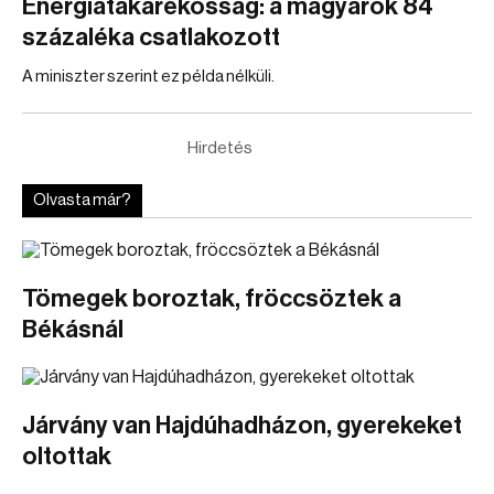
Energiatakarékosság: a magyarok 84
százaléka csatlakozott
A miniszter szerint ez példa nélküli.
Hirdetés
Olvasta már?
Tömegek boroztak, fröccsöztek a
Békásnál
Járvány van Hajdúhadházon, gyerekeket
oltottak