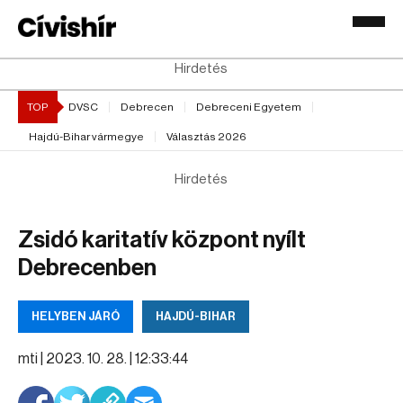
Hirdetés
TOP
DVSC
Debrecen
Debreceni Egyetem
Hajdú-Bihar vármegye
Választás 2026
Hirdetés
Zsidó karitatív központ nyílt
Debrecenben
HELYBEN JÁRÓ
HAJDÚ-BIHAR
mti |
2023. 10. 28. | 12:33:44