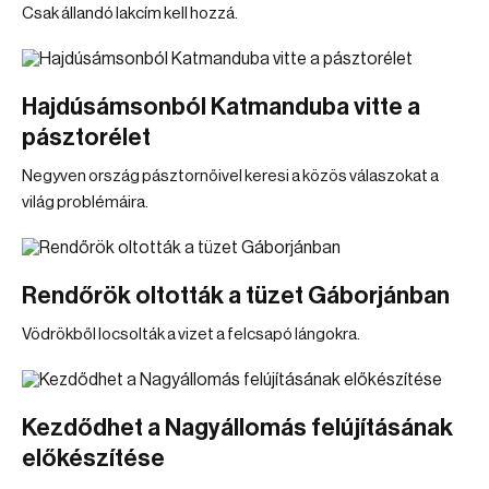
Csak állandó lakcím kell hozzá.
Hajdúsámsonból Katmanduba vitte a
pásztorélet
Negyven ország pásztornőivel keresi a közös válaszokat a
világ problémáira.
Rendőrök oltották a tüzet Gáborjánban
Vödrökből locsolták a vizet a felcsapó lángokra.
Kezdődhet a Nagyállomás felújításának
előkészítése