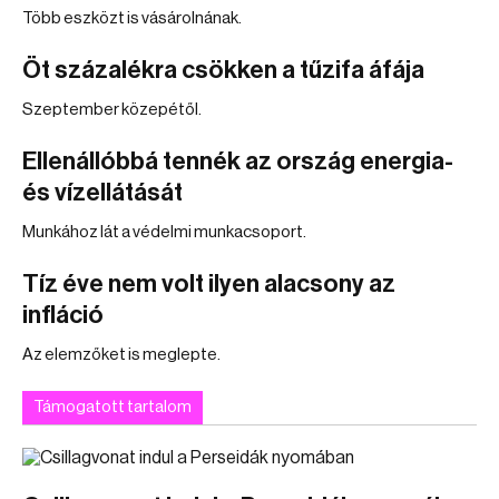
Több eszközt is vásárolnának.
Öt százalékra csökken a tűzifa áfája
Szeptember közepétől.
Ellenállóbbá tennék az ország energia-
és vízellátását
Munkához lát a védelmi munkacsoport.
Tíz éve nem volt ilyen alacsony az
infláció
Az elemzőket is meglepte.
Támogatott tartalom