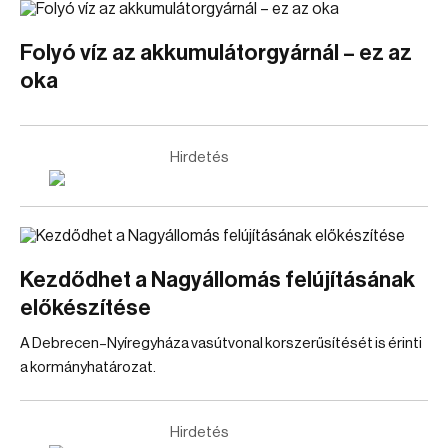
Folyó víz az akkumulátorgyárnál – ez az
oka
Hirdetés
Kezdődhet a Nagyállomás felújításának
előkészítése
A Debrecen–Nyíregyháza vasútvonal korszerűsítését is érinti
a kormányhatározat.
Hirdetés