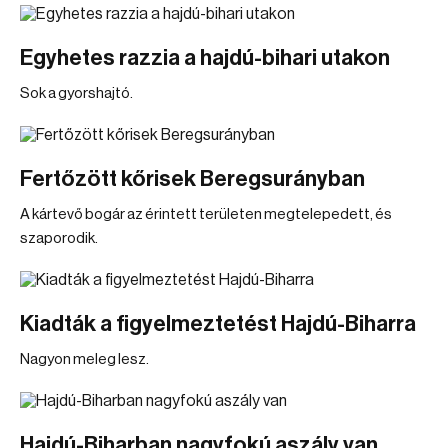
Egyhetes razzia a hajdú-bihari utakon
Sok a gyorshajtó.
Fertőzött kőrisek Beregsurányban
A kártevő bogár az érintett területen megtelepedett, és
szaporodik.
Kiadták a figyelmeztetést Hajdú-Biharra
Nagyon meleg lesz.
Hajdú-Biharban nagyfokú aszály van