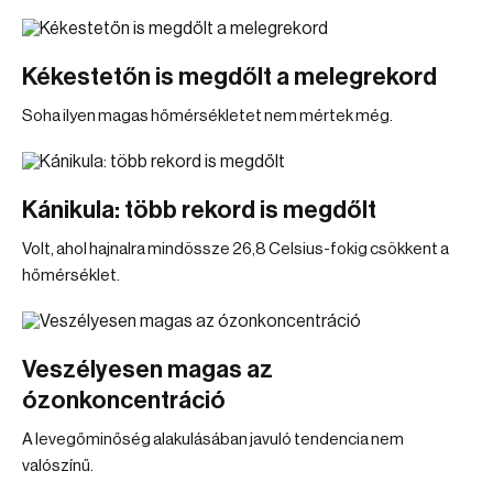
Kékestetőn is megdőlt a melegrekord
Soha ilyen magas hőmérsékletet nem mértek még.
Kánikula: több rekord is megdőlt
Volt, ahol hajnalra mindössze 26,8 Celsius-fokig csökkent a
hőmérséklet.
Veszélyesen magas az
ózonkoncentráció
A levegőminőség alakulásában javuló tendencia nem
valószínű.