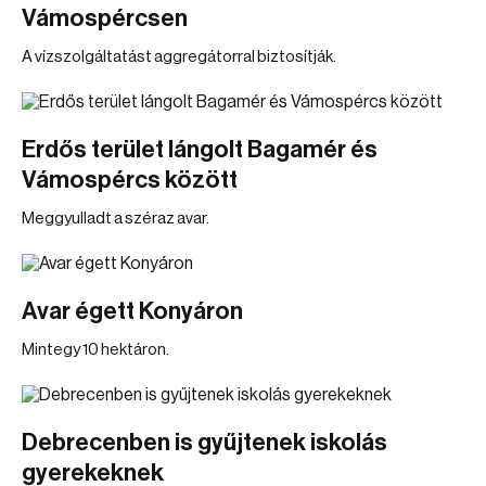
Vámospércsen
A vízszolgáltatást aggregátorral biztosítják.
Erdős terület lángolt Bagamér és
Vámospércs között
Meggyulladt a széraz avar.
Avar égett Konyáron
Mintegy 10 hektáron.
Debrecenben is gyűjtenek iskolás
gyerekeknek