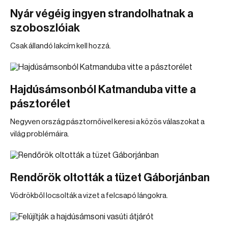
Nyár végéig ingyen strandolhatnak a
szoboszlóiak
Csak állandó lakcím kell hozzá.
Hajdúsámsonból Katmanduba vitte a
pásztorélet
Negyven ország pásztornőivel keresi a közös válaszokat a
világ problémáira.
Rendőrök oltották a tüzet Gáborjánban
Vödrökből locsolták a vizet a felcsapó lángokra.