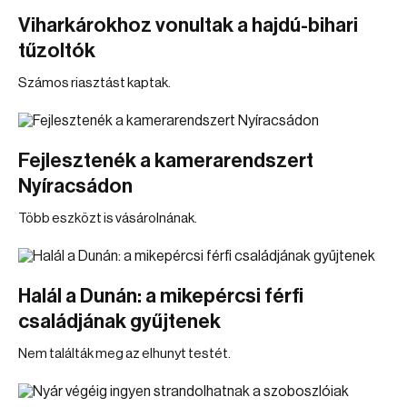
Viharkárokhoz vonultak a hajdú-bihari
tűzoltók
Számos riasztást kaptak.
Fejlesztenék a kamerarendszert
Nyíracsádon
Több eszközt is vásárolnának.
Halál a Dunán: a mikepércsi férfi
családjának gyűjtenek
Nem találták meg az elhunyt testét.