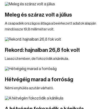
Meleg és száraz volt a július
A csapadék országos átlaga a beérkezett adatok alapján
mindössze 19,8 milliméter volt.
Rekord: hajnalban 26,8 fok volt
Lassú ütemben, de fokozódik a kánikula.
Hétvégéig marad a forróság
Némi enyhülés azután várható.