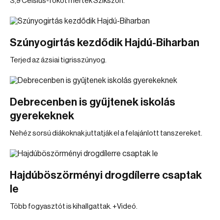
3,9 Celsius-fokot mértek Szikszón.
Szúnyogirtás kezdődik Hajdú-Biharban
Terjed az ázsiai tigrisszúnyog.
Debrecenben is gyűjtenek iskolás
gyerekeknek
Nehéz sorsú diákoknak juttatják el a felajánlott tanszereket.
Hajdúböszörményi drogdílerre csaptak
le
Több fogyasztót is kihallgattak. +Videó.