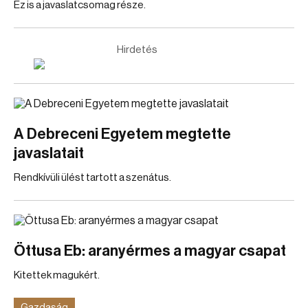
Ez is a javaslatcsomag része.
Hirdetés
A Debreceni Egyetem megtette
javaslatait
Rendkívüli ülést tartott a szenátus.
Öttusa Eb: aranyérmes a magyar csapat
Kitettek magukért.
Gazdaság