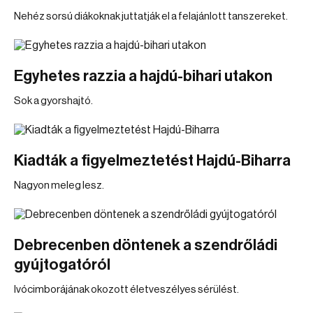
Nehéz sorsú diákoknak juttatják el a felajánlott tanszereket.
Egyhetes razzia a hajdú-bihari utakon
Sok a gyorshajtó.
Kiadták a figyelmeztetést Hajdú-Biharra
Nagyon meleg lesz.
Debrecenben döntenek a szendrőládi
gyújtogatóról
Ivócimborájának okozott életveszélyes sérülést.