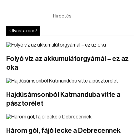
Hirdetés
Olvasta már?
Folyó víz az akkumulátorgyárnál – ez az
oka
Hajdúsámsonból Katmanduba vitte a
pásztorélet
Három gól, fájó lecke a Debrecennek