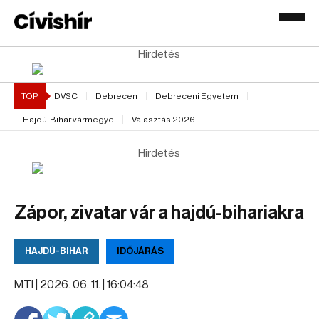
Hirdetés
TOP
DVSC
Debrecen
Debreceni Egyetem
Hajdú-Bihar vármegye
Választás 2026
Hirdetés
Zápor, zivatar vár a hajdú-bihariakra
HAJDÚ-BIHAR
IDŐJÁRÁS
MTI |
2026. 06. 11. | 16:04:48