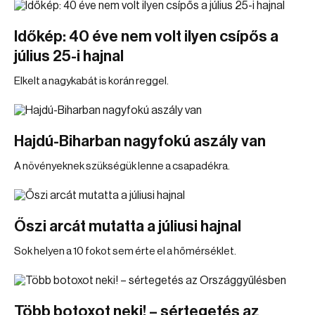
Időkép: 40 éve nem volt ilyen csípős a
július 25-i hajnal
Elkelt a nagykabát is korán reggel.
Hajdú-Biharban nagyfokú aszály van
A növényeknek szükségük lenne a csapadékra.
Őszi arcát mutatta a júliusi hajnal
Sok helyen a 10 fokot sem érte el a hőmérséklet.
Több botoxot neki! – sértegetés az