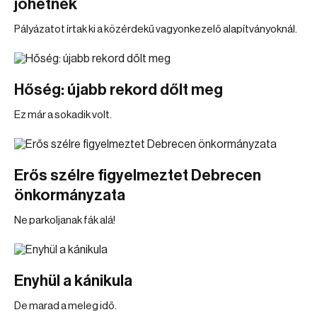
jöhetnek
Pályázatot írtak ki a közérdekű vagyonkezelő alapítványoknál.
Hőség: újabb rekord dőlt meg
Ez már a sokadik volt.
Erős szélre figyelmeztet Debrecen
önkormányzata
Ne parkoljanak fák alá!
Enyhül a kánikula
De marad a meleg idő.