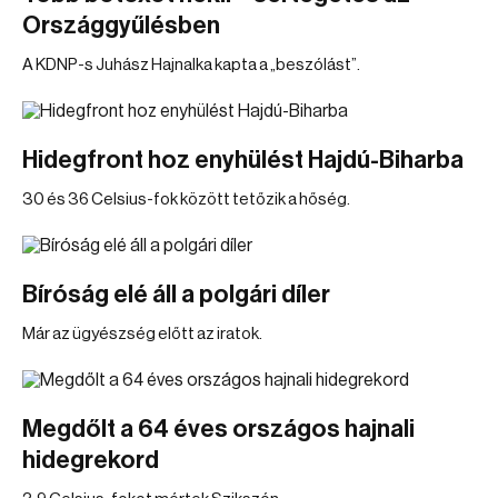
Országgyűlésben
A KDNP-s Juhász Hajnalka kapta a „beszólást”.
Hidegfront hoz enyhülést Hajdú-Biharba
30 és 36 Celsius-fok között tetőzik a hőség.
Bíróság elé áll a polgári díler
Már az ügyészség előtt az iratok.
Megdőlt a 64 éves országos hajnali
hidegrekord