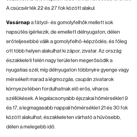
A csúcsérték 22 és 27 fok között alakul.
Vasárnap
a fátyol- és gomolyfelhők mellett sok
napsütés ígérkezik, de emellett délnyugaton, délen
erőteljesebbé válik a gomolyfelhő-képződés, és főleg
ott több helyen alakulhat ki zápor, zivatar. Az ország
északkeleti felén nagy területen megerősödik a
nyugatias szél, míg délnyugaton többnyire gyenge vagy
mérsékelt marad a légmozgás, csupán zivatarok
környezetében fordulhatnak elő erős, viharos
széllökések. A legalacsonyabb éjszakai hőmérséklet 9
és 17, a legmagasabb nappali hőmérséklet 21 és 30 fok
között alakulhat, északkeleten várható a hűvösebb,
délen a melegebb idő.