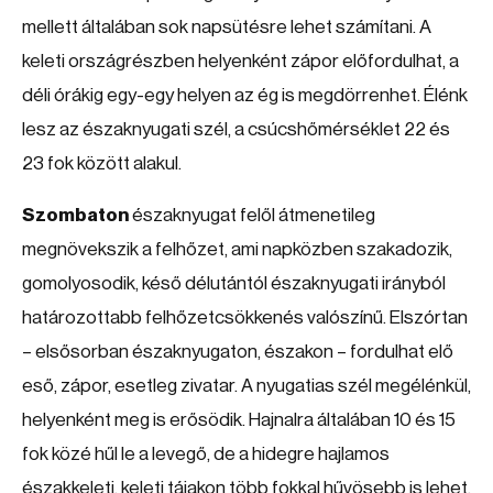
mellett általában sok napsütésre lehet számítani. A
keleti országrészben helyenként zápor előfordulhat, a
déli órákig egy-egy helyen az ég is megdörrenhet. Élénk
lesz az északnyugati szél, a csúcshőmérséklet 22 és
23 fok között alakul.
Szombaton
északnyugat felől átmenetileg
megnövekszik a felhőzet, ami napközben szakadozik,
gomolyosodik, késő délutántól északnyugati irányból
határozottabb felhőzetcsökkenés valószínű. Elszórtan
– elsősorban északnyugaton, északon – fordulhat elő
eső, zápor, esetleg zivatar. A nyugatias szél megélénkül,
helyenként meg is erősödik. Hajnalra általában 10 és 15
fok közé hűl le a levegő, de a hidegre hajlamos
északkeleti, keleti tájakon több fokkal hűvösebb is lehet.