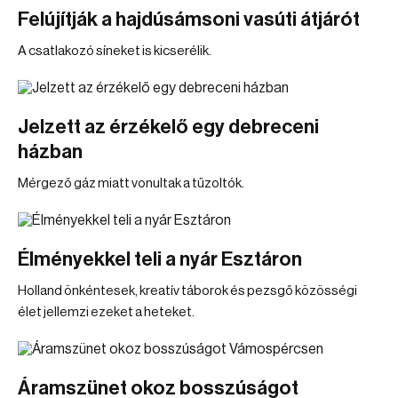
Felújítják a hajdúsámsoni vasúti átjárót
A csatlakozó síneket is kicserélik.
Jelzett az érzékelő egy debreceni
házban
Mérgező gáz miatt vonultak a tűzoltók.
Élményekkel teli a nyár Esztáron
Holland önkéntesek, kreatív táborok és pezsgő közösségi
élet jellemzi ezeket a heteket.
Áramszünet okoz bosszúságot