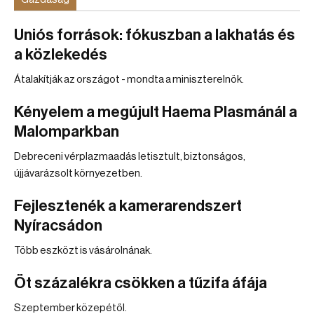
Uniós források: fókuszban a lakhatás és
a közlekedés
Átalakítják az országot - mondta a miniszterelnök.
Kényelem a megújult Haema Plasmánál a
Malomparkban
Debreceni vérplazmaadás letisztult, biztonságos,
újjávarázsolt környezetben.
Fejlesztenék a kamerarendszert
Nyíracsádon
Több eszközt is vásárolnának.
Öt százalékra csökken a tűzifa áfája
Szeptember közepétől.