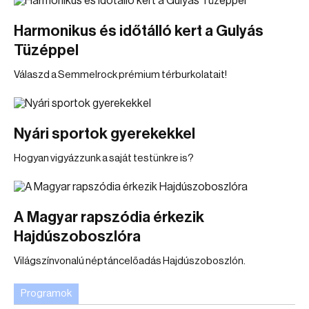
Harmonikus és időtálló kert a Gulyás
Tüzéppel
Válaszd a Semmelrock prémium térburkolatait!
Nyári sportok gyerekekkel
Hogyan vigyázzunk a saját testünkre is?
A Magyar rapszódia érkezik
Hajdúszoboszlóra
Világszínvonalú néptáncelőadás Hajdúszoboszlón.
Programok