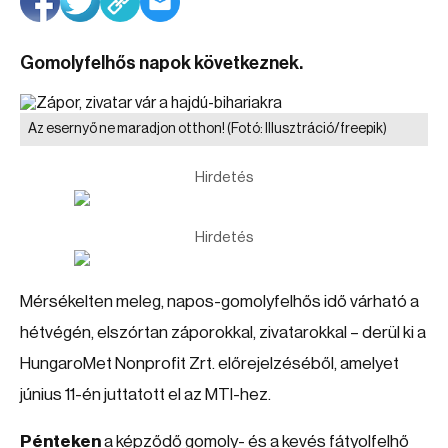
Gomolyfelhős napok következnek.
Az esernyő ne maradjon otthon!
(Fotó: Illusztráció/freepik)
Hirdetés
Hirdetés
Mérsékelten meleg, napos-gomolyfelhős idő várható a
hétvégén, elszórtan záporokkal, zivatarokkal – derül ki a
HungaroMet Nonprofit Zrt. előrejelzéséből, amelyet
június 11-én juttatott el az MTI-hez.
Pénteken
a képződő gomoly- és a kevés fátyolfelhő