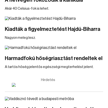
A hétvégén fokozódik a kánikula
Akár 40 Celsius-fok is lehet.
Kiadták a figyelmeztetést Hajdú-Biharra
Nagyon meleg lesz.
Harmadfokú hőségriasztást rendeltek el
A tartós hőség jelentős egészségi megterhelést jelent.
Hirdetés