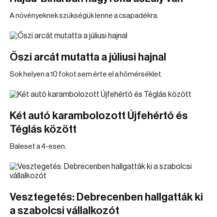
A növényeknek szükségük lenne a csapadékra.
Őszi arcát mutatta a júliusi hajnal
Sok helyen a 10 fokot sem érte el a hőmérséklet.
Két autó karambolozott Újfehértó és
Téglás között
Baleset a 4-esen.
Vesztegetés: Debrecenben hallgatták ki
a szabolcsi vállalkozót