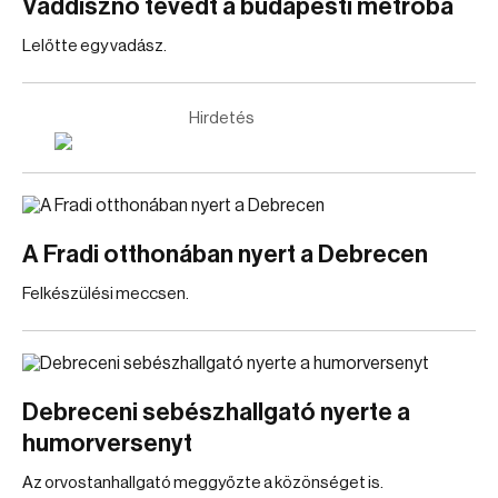
Vaddisznó tévedt a budapesti metróba
Lelőtte egy vadász.
Hirdetés
A Fradi otthonában nyert a Debrecen
Felkészülési meccsen.
Debreceni sebészhallgató nyerte a
humorversenyt
Az orvostanhallgató meggyőzte a közönséget is.