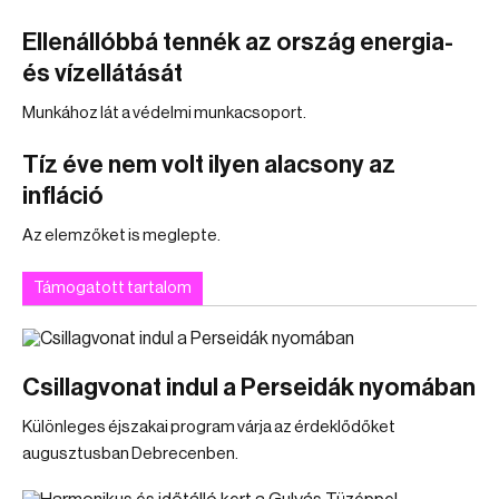
Ellenállóbbá tennék az ország energia-
és vízellátását
Munkához lát a védelmi munkacsoport.
Tíz éve nem volt ilyen alacsony az
infláció
Az elemzőket is meglepte.
Támogatott tartalom
Csillagvonat indul a Perseidák nyomában
Különleges éjszakai program várja az érdeklődőket
augusztusban Debrecenben.