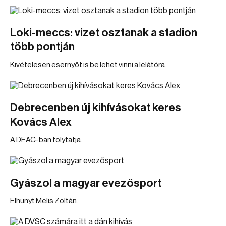
Loki-meccs: vizet osztanak a stadion
több pontján
Kivételesen esernyőt is be lehet vinni a lelátóra.
Debrecenben új kihívásokat keres
Kovács Alex
A DEAC-ban folytatja.
Gyászol a magyar evezősport
Elhunyt Melis Zoltán.