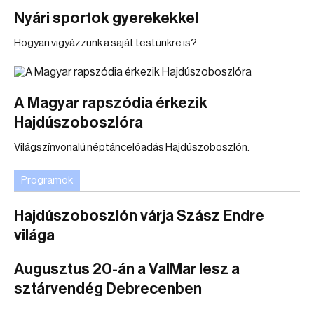
Nyári sportok gyerekekkel
Hogyan vigyázzunk a saját testünkre is?
A Magyar rapszódia érkezik
Hajdúszoboszlóra
Világszínvonalú néptáncelőadás Hajdúszoboszlón.
Programok
Hajdúszoboszlón várja Szász Endre
világa
Augusztus 20-án a ValMar lesz a
sztárvendég Debrecenben