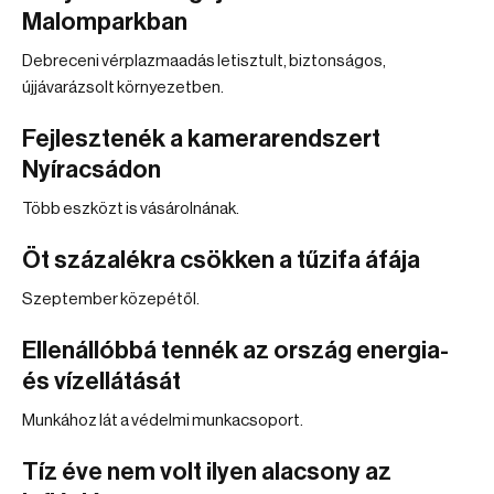
Malomparkban
Debreceni vérplazmaadás letisztult, biztonságos,
újjávarázsolt környezetben.
Fejlesztenék a kamerarendszert
Nyíracsádon
Több eszközt is vásárolnának.
Öt százalékra csökken a tűzifa áfája
Szeptember közepétől.
Ellenállóbbá tennék az ország energia-
és vízellátását
Munkához lát a védelmi munkacsoport.
Tíz éve nem volt ilyen alacsony az