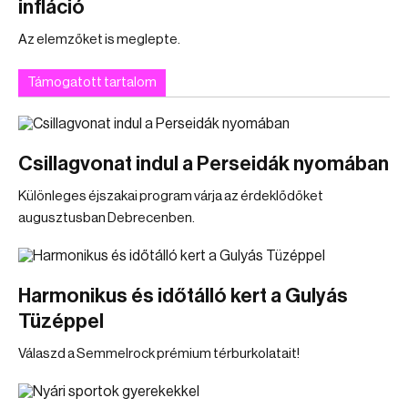
infláció
Az elemzőket is meglepte.
Támogatott tartalom
Csillagvonat indul a Perseidák nyomában
Különleges éjszakai program várja az érdeklődőket
augusztusban Debrecenben.
Harmonikus és időtálló kert a Gulyás
Tüzéppel
Válaszd a Semmelrock prémium térburkolatait!