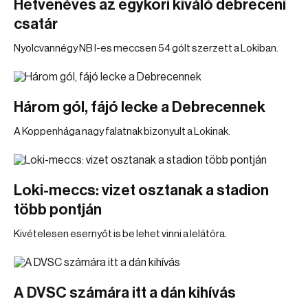
Hetvenéves az egykori kiváló debreceni
csatár
Nyolcvannégy NB I-es meccsen 54 gólt szerzett a Lokiban.
Három gól, fájó lecke a Debrecennek
A Koppenhága nagy falatnak bizonyult a Lokinak.
Loki-meccs: vizet osztanak a stadion
több pontján
Kivételesen esernyőt is be lehet vinni a lelátóra.
A DVSC számára itt a dán kihívás