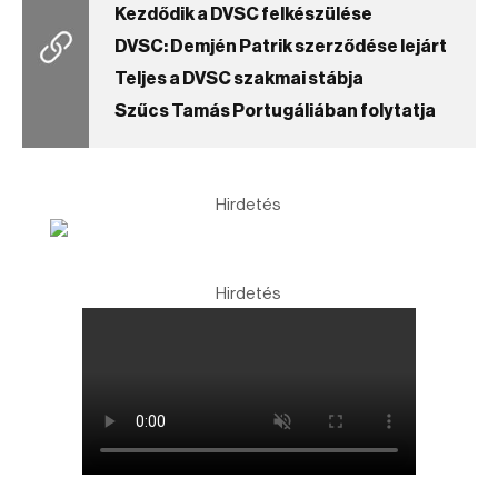
Kezdődik a DVSC felkészülése
DVSC: Demjén Patrik szerződése lejárt
Teljes a DVSC szakmai stábja
Szűcs Tamás Portugáliában folytatja
Hirdetés
Hirdetés