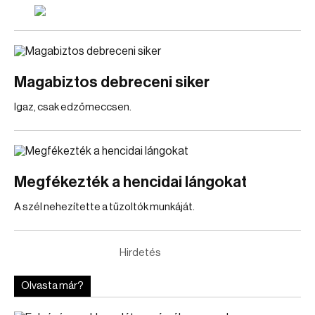
Magabiztos debreceni siker
Igaz, csak edzőmeccsen.
Megfékezték a hencidai lángokat
A szél nehezítette a tűzoltók munkáját.
Hirdetés
Olvasta már?