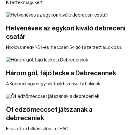
Kitettek magukért.
Hetvenéves az egykori kiváló debreceni
csatár
Nyolcvannégy NB I-es meccsen 54 gólt szerzett a Lokiban.
Három gól, fájó lecke a Debrecennek
A Koppenhága nagy falatnak bizonyult a Lokinak.
Öt edzőmeccset játszanak a
debreceniek
Elkezdte a felkészülést a DEAC.