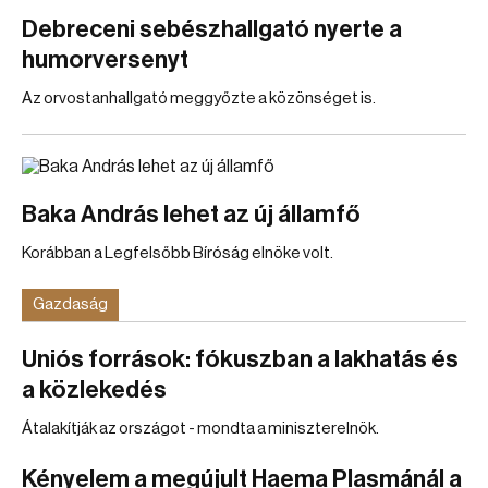
Debreceni sebészhallgató nyerte a
humorversenyt
Az orvostanhallgató meggyőzte a közönséget is.
Baka András lehet az új államfő
Korábban a Legfelsőbb Bíróság elnöke volt.
Gazdaság
Uniós források: fókuszban a lakhatás és
a közlekedés
Átalakítják az országot - mondta a miniszterelnök.
Kényelem a megújult Haema Plasmánál a