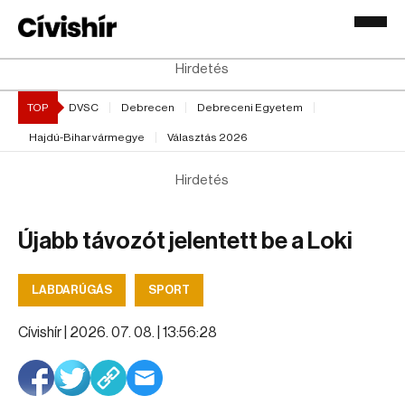
Hirdetés
TOP
DVSC
Debrecen
Debreceni Egyetem
Hajdú-Bihar vármegye
Választás 2026
Hirdetés
Újabb távozót jelentett be a Loki
LABDARÚGÁS
SPORT
Cívishír |
2026. 07. 08. | 13:56:28