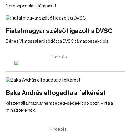
Nem kapcsolnak lámpákat.
Fiatal magyar szélsőt igazolt a DVSC
Dénes Vilmossal erősödött a DVSC támadószekciója.
Hirdetés
Baka András elfogadta a felkérést
készen áll a magyar nemzet egységéért dolgozni - írta a
miniszterelnök.
Hirdetés