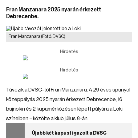
Fran Manzanara 2025 nyarán érkezett
Debrecenbe.
Fran Manzanara
(Fotó: DVSC)
Hirdetés
Hirdetés
Távozik a DVSC-től Fran Manzanara. A 29 éves spanyol
középpályás 2025 nyarán érkezett Debrecenbe, 16
bajnokin és 2 kupamérkőzésen lépett pályára a Loki
színeiben – közölte a klub július 8-án.
Újabb két kapust igazolt a DVSC