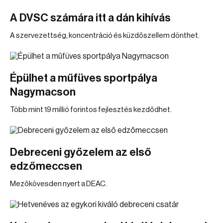
A DVSC számára itt a dán kihívás
A szervezettség, koncentráció és küzdőszellem dönthet.
Épülhet a műfüves sportpálya
Nagymacson
Több mint 19 millió forintos fejlesztés kezdődhet.
Debreceni győzelem az első
edzőmeccsen
Mezőkövesden nyert a DEAC.