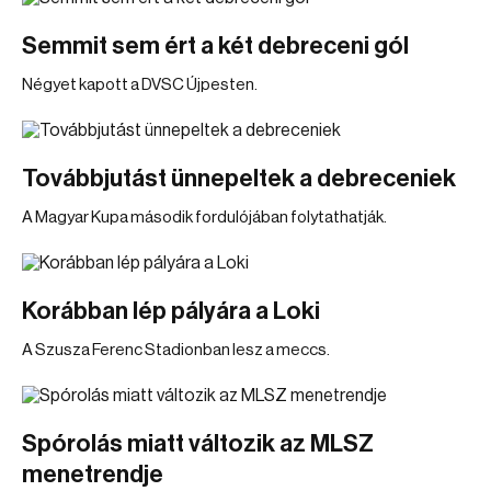
Semmit sem ért a két debreceni gól
Négyet kapott a DVSC Újpesten.
Továbbjutást ünnepeltek a debreceniek
A Magyar Kupa második fordulójában folytathatják.
Korábban lép pályára a Loki
A Szusza Ferenc Stadionban lesz a meccs.
Spórolás miatt változik az MLSZ
menetrendje