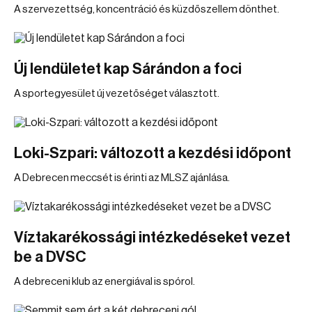
A szervezettség, koncentráció és küzdőszellem dönthet.
Új lendületet kap Sárándon a foci
A sportegyesület új vezetőséget választott.
Loki-Szpari: változott a kezdési időpont
A Debrecen meccsét is érinti az MLSZ ajánlása.
Víztakarékossági intézkedéseket vezet
be a DVSC
A debreceni klub az energiával is spórol.