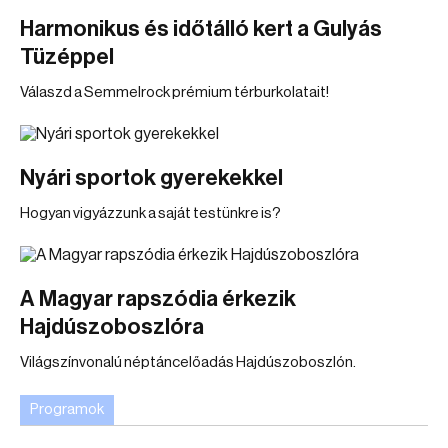
Harmonikus és időtálló kert a Gulyás
Tüzéppel
Válaszd a Semmelrock prémium térburkolatait!
Nyári sportok gyerekekkel
Hogyan vigyázzunk a saját testünkre is?
A Magyar rapszódia érkezik
Hajdúszoboszlóra
Világszínvonalú néptáncelőadás Hajdúszoboszlón.
Programok