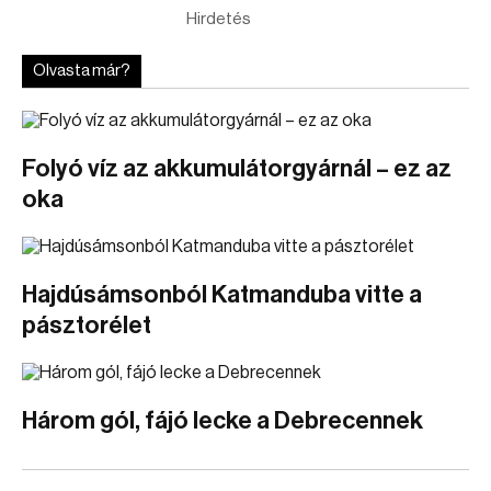
Hirdetés
Olvasta már?
Folyó víz az akkumulátorgyárnál – ez az
oka
Hajdúsámsonból Katmanduba vitte a
pásztorélet
Három gól, fájó lecke a Debrecennek