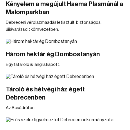
Kényelem a megújult Haema Plasmánál a
Malomparkban
Debreceni vérplazmaadás letisztult, biztonságos,
újjávarázsolt környezetben.
Három hektár ég Dombostanyán
Egy fatároló is lángra kapott.
Tároló és hétvégi ház égett
Debrecenben
Az Acsádi úton.