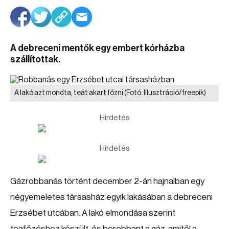
A debreceni mentők egy embert kórházba
szállítottak.
A lakó azt mondta, teát akart főzni
(Fotó: Illusztráció/freepik)
Hirdetés
Hirdetés
Gázrobbanás történt december 2-án hajnalban egy
négyemeletes társasház egyik lakásában a debreceni
Erzsébet utcában. A lakó elmondása szerint
teafőzéshez készült, és berobbant a gáz, amitől a