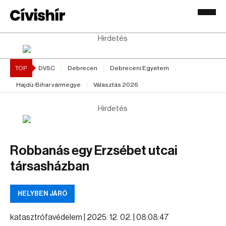
Hirdetés
TOP
DVSC
Debrecen
Debreceni Egyetem
Hajdú-Bihar vármegye
Választás 2026
Hirdetés
Robbanás egy Erzsébet utcai
társasházban
HELYBEN JÁRÓ
katasztrófavédelem |
2025. 12. 02. | 08:08:47