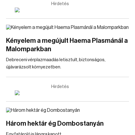
Hirdetés
Kényelem a megújult Haema Plasmánál a
Malomparkban
Debreceni vérplazmaadás letisztult, biztonságos,
újjávarázsolt környezetben.
Hirdetés
Három hektár ég Dombostanyán
Egy fatároló is lángra kapott.