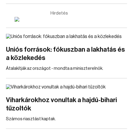
Hirdetés
Uniós források: fókuszban a lakhatás és
a közlekedés
Átalakítják az országot - mondta a miniszterelnök.
Viharkárokhoz vonultak a hajdú-bihari
tűzoltók
Számos riasztást kaptak.