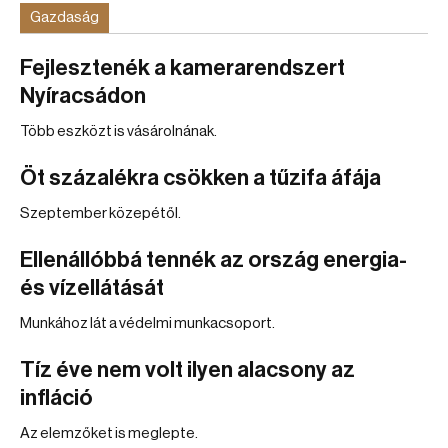
Gazdaság
Fejlesztenék a kamerarendszert
Nyíracsádon
Több eszközt is vásárolnának.
Öt százalékra csökken a tűzifa áfája
Szeptember közepétől.
Ellenállóbbá tennék az ország energia-
és vízellátását
Munkához lát a védelmi munkacsoport.
Tíz éve nem volt ilyen alacsony az
infláció
Az elemzőket is meglepte.