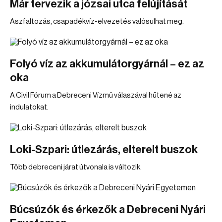
Már tervezik a józsai utca felújítását
Aszfaltozás, csapadékvíz-elvezetés valósulhat meg.
Folyó víz az akkumulátorgyárnál – ez az
oka
A Civil Fórum a Debreceni Vízmű válaszával hűtené az
indulatokat.
Loki-Szpari: útlezárás, elterelt buszok
Több debreceni járat útvonala is változik.
Búcsúzók és érkezők a Debreceni Nyári