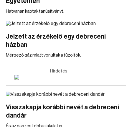
Egyetemen
Hatvanan kaptak tanúsítványt.
Jelzett az érzékelő egy debreceni
házban
Mérgező gáz miatt vonultak a tűzoltók.
Hirdetés
Visszakapja korábbi nevét a debreceni
dandár
És az összes többi alakulat is.