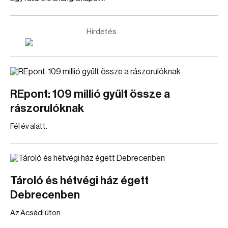
Hirdetés
REpont: 109 millió gyűlt össze a
rászorulóknak
Fél év alatt.
Tároló és hétvégi ház égett
Debrecenben
Az Acsádi úton.