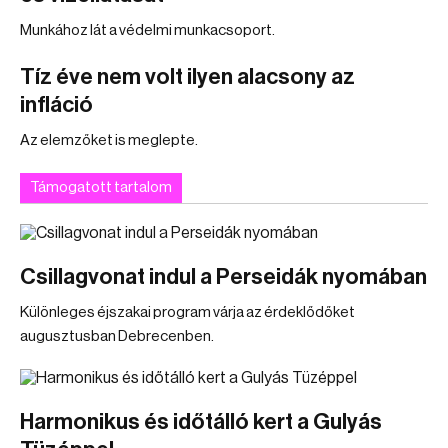
Munkához lát a védelmi munkacsoport.
Tíz éve nem volt ilyen alacsony az
infláció
Az elemzőket is meglepte.
Támogatott tartalom
Csillagvonat indul a Perseidák nyomában
Különleges éjszakai program várja az érdeklődőket
augusztusban Debrecenben.
Harmonikus és időtálló kert a Gulyás