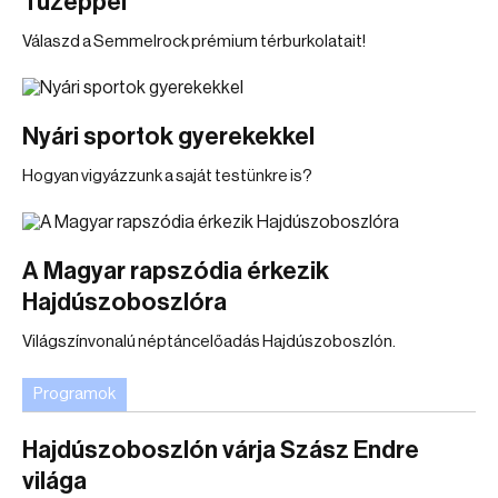
Tüzéppel
Válaszd a Semmelrock prémium térburkolatait!
Nyári sportok gyerekekkel
Hogyan vigyázzunk a saját testünkre is?
A Magyar rapszódia érkezik
Hajdúszoboszlóra
Világszínvonalú néptáncelőadás Hajdúszoboszlón.
Programok
Hajdúszoboszlón várja Szász Endre
világa