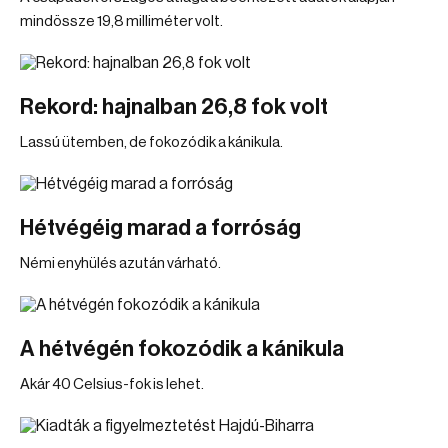
mindössze 19,8 milliméter volt.
Rekord: hajnalban 26,8 fok volt
Lassú ütemben, de fokozódik a kánikula.
Hétvégéig marad a forróság
Némi enyhülés azután várható.
A hétvégén fokozódik a kánikula
Akár 40 Celsius-fok is lehet.