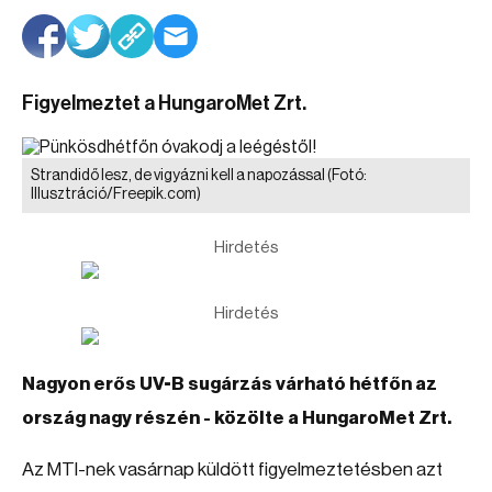
Figyelmeztet a HungaroMet Zrt.
Strandidő lesz, de vigyázni kell a napozással
(Fotó:
Illusztráció/Freepik.com)
Hirdetés
Hirdetés
Nagyon erős UV-B sugárzás várható hétfőn az
ország nagy részén - közölte a HungaroMet Zrt.
Az MTI-nek vasárnap küldött figyelmeztetésben azt