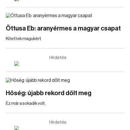
Öttusa Eb: aranyérmes a magyar csapat
Kitettek magukért.
Hirdetés
Hőség: újabb rekord dőlt meg
Ez már a sokadik volt.
Hirdetés