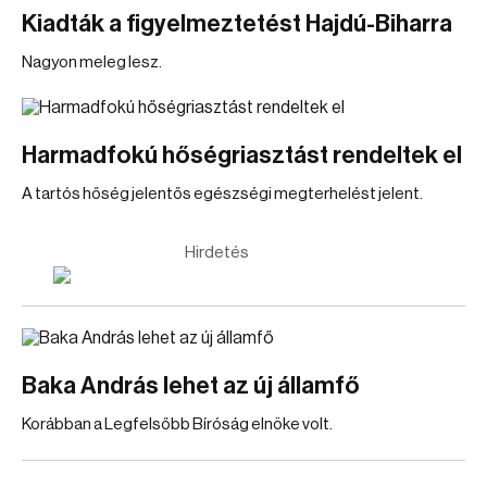
Kiadták a figyelmeztetést Hajdú-Biharra
Nagyon meleg lesz.
Harmadfokú hőségriasztást rendeltek el
A tartós hőség jelentős egészségi megterhelést jelent.
Hirdetés
Baka András lehet az új államfő
Korábban a Legfelsőbb Bíróság elnöke volt.