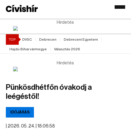
Hirdetés
TOP
DVSC
Debrecen
Debreceni Egyetem
Hajdú-Bihar vármegye
Választás 2026
Hirdetés
Pünkösdhétfőn óvakodj a
leégéstől!
IDŐJÁRÁS
|
2026. 05. 24. | 18:06:58