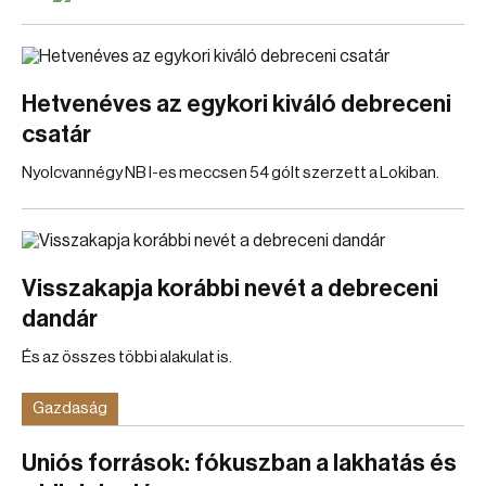
Hetvenéves az egykori kiváló debreceni
csatár
Nyolcvannégy NB I-es meccsen 54 gólt szerzett a Lokiban.
Visszakapja korábbi nevét a debreceni
dandár
És az összes többi alakulat is.
Gazdaság
Uniós források: fókuszban a lakhatás és