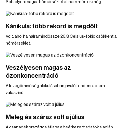
Soha ilyen magas hőmérsékletet nem mértek még.
Kánikula: több rekord is megdőlt
Volt, ahol hajnalra mindössze 26,8 Celsius-fokig csökkent a
hőmérséklet.
Veszélyesen magas az
ózonkoncentráció
A levegőminőség alakulásában javuló tendencia nem
valószínű.
Meleg és száraz volt a július
A csapadék országos átlaga a beérkezett adatok alapján