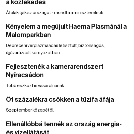
a közlekedés
Átalakítják az országot - mondta a miniszterelnök.
Kényelem a megújult Haema Plasmánál a
Malomparkban
Debreceni vérplazmaadás letisztult, biztonságos,
újjávarázsolt környezetben.
Fejlesztenék a kamerarendszert
Nyíracsádon
Több eszközt is vásárolnának.
Öt százalékra csökken a tűzifa áfája
Szeptember közepétől.
Ellenállóbbá tennék az ország energia-
és vízellátását