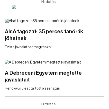
Hirdetés
Alsó tagozat: 35 perces tanórák
jöhetnek
Ez is a javaslatcsomag része.
A Debreceni Egyetem megtette
javaslatait
Rendkívüli ülést tartott a szenátus.
Hirdetés