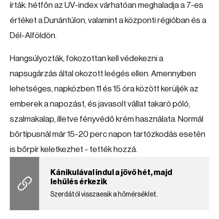
írták: hétfőn az UV-index várhatóan meghaladja a 7-es
értéket a Dunántúlon, valamint a központi régióban és a
Dél-Alföldön.
Hangsúlyozták, fokozottan kell védekezni a
napsugárzás által okozott leégés ellen. Amennyiben
lehetséges, napközben 11 és 15 óra között kerüljék az
emberek a napozást, és javasolt vállat takaró póló,
szalmakalap, illetve fényvédő krém használata. Normál
bőrtípusnál már 15-20 perc napon tartózkodás esetén
is bőrpír keletkezhet - tették hozzá.
Kánikulával indul a jövő hét, majd
lehűlés érkezik
Szerdától visszaesik a hőmérséklet.