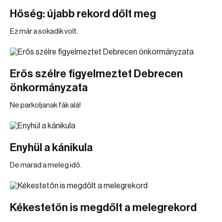
Hőség: újabb rekord dőlt meg
Ez már a sokadik volt.
Erős szélre figyelmeztet Debrecen
önkormányzata
Ne parkoljanak fák alá!
Enyhül a kánikula
De marad a meleg idő.
Kékestetőn is megdőlt a melegrekord