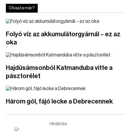
Olvasta már?
Folyó víz az akkumulátorgyárnál – ez az
oka
Hajdúsámsonból Katmanduba vitte a
pásztorélet
Három gól, fájó lecke a Debrecennek
Hirdetés