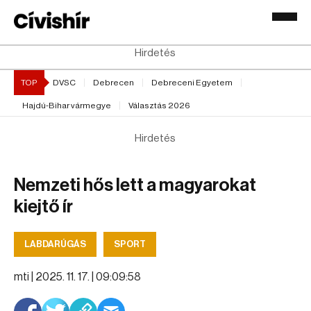
Hirdetés
TOP
DVSC
Debrecen
Debreceni Egyetem
Hajdú-Bihar vármegye
Választás 2026
Hirdetés
Nemzeti hős lett a magyarokat
kiejtő ír
LABDARÚGÁS
SPORT
mti |
2025. 11. 17. | 09:09:58