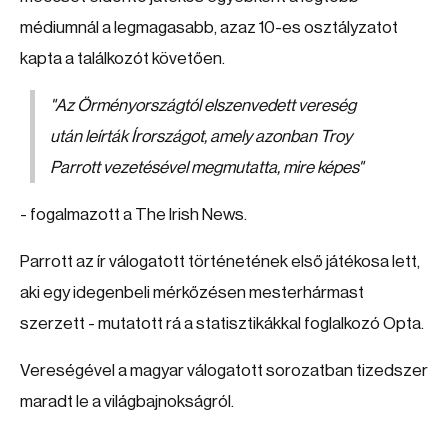
médiumnál a legmagasabb, azaz 10-es osztályzatot
kapta a találkozót követően.
"Az Örményországtól elszenvedett vereség
után leírták Írországot, amely azonban Troy
Parrott vezetésével megmutatta, mire képes"
- fogalmazott a The Irish News.
Parrott az ír válogatott történetének első játékosa lett,
aki egy idegenbeli mérkőzésen mesterhármast
szerzett - mutatott rá a statisztikákkal foglalkozó Opta.
Vereségével a magyar válogatott sorozatban tizedszer
maradt le a világbajnokságról.