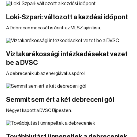
Loki-Szpari: változott a kezdési időpont
A Debrecen meccsét is érinti az MLSZ ajánlása.
Víztakarékossági intézkedéseket vezet
be a DVSC
A debreceni klub az energiával is spórol.
Semmit sem ért a két debreceni gól
Négyet kapott a DVSC Újpesten.
Továbbjutást ünnepeltek a debreceniek