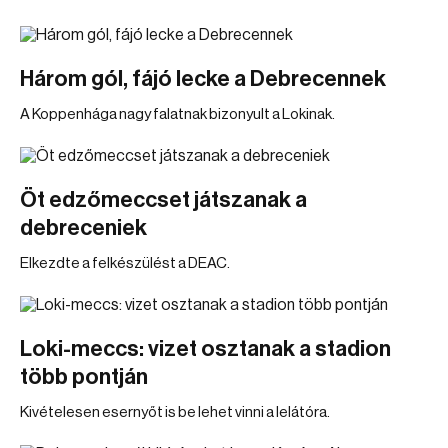
Három gól, fájó lecke a Debrecennek
A Koppenhága nagy falatnak bizonyult a Lokinak.
Öt edzőmeccset játszanak a
debreceniek
Elkezdte a felkészülést a DEAC.
Loki-meccs: vizet osztanak a stadion
több pontján
Kivételesen esernyőt is be lehet vinni a lelátóra.