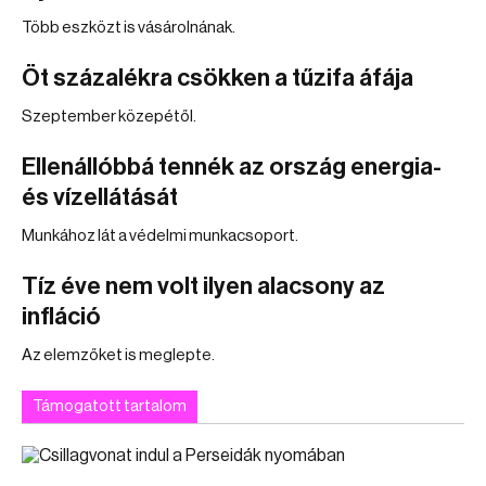
Több eszközt is vásárolnának.
Öt százalékra csökken a tűzifa áfája
Szeptember közepétől.
Ellenállóbbá tennék az ország energia-
és vízellátását
Munkához lát a védelmi munkacsoport.
Tíz éve nem volt ilyen alacsony az
infláció
Az elemzőket is meglepte.
Támogatott tartalom