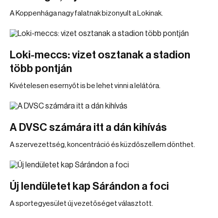
A Koppenhága nagy falatnak bizonyult a Lokinak.
Loki-meccs: vizet osztanak a stadion
több pontján
Kivételesen esernyőt is be lehet vinni a lelátóra.
A DVSC számára itt a dán kihívás
A szervezettség, koncentráció és küzdőszellem dönthet.
Új lendületet kap Sárándon a foci
A sportegyesület új vezetőséget választott.