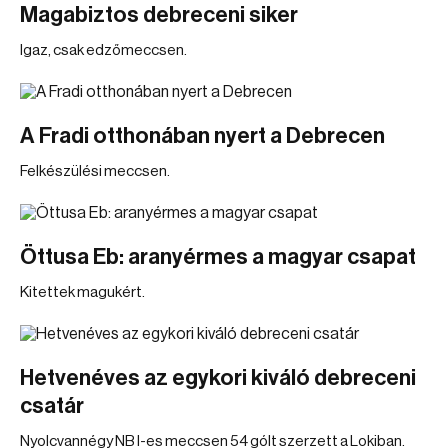
Magabiztos debreceni siker
Igaz, csak edzőmeccsen.
A Fradi otthonában nyert a Debrecen
Felkészülési meccsen.
Öttusa Eb: aranyérmes a magyar csapat
Kitettek magukért.
Hetvenéves az egykori kiváló debreceni
csatár
Nyolcvannégy NB I-es meccsen 54 gólt szerzett a Lokiban.