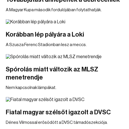
A Magyar Kupa második fordulójában folytathatják.
Korábban lép pályára a Loki
A Szusza Ferenc Stadionban lesz a meccs.
Spórolás miatt változik az MLSZ
menetrendje
Nem kapcsolnak lámpákat.
Fiatal magyar szélsőt igazolt a DVSC
Dénes Vilmossal erősödött a DVSC támadószekciója.