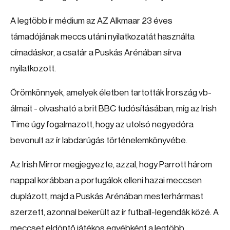
A legtöbb ír médium az AZ Alkmaar 23 éves
támadójának meccs utáni nyilatkozatát használta
címadáskor, a csatár a Puskás Arénában sírva
nyilatkozott.
Örömkönnyek, amelyek életben tartották Írország vb-
álmait - olvasható a brit BBC tudósításában, míg az Irish
Time úgy fogalmazott, hogy az utolsó negyedóra
bevonult az ír labdarúgás történelemkönyvébe.
Az Irish Mirror megjegyezte, azzal, hogy Parrott három
nappal korábban a portugálok elleni hazai meccsen
duplázott, majd a Puskás Arénában mesterhármast
szerzett, azonnal bekerült az ír futball-legendák közé. A
meccset eldöntő játékos egyébként a legtöbb