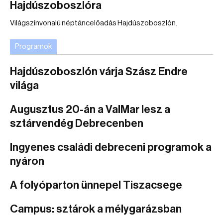
Hajdúszoboszlóra
Világszínvonalú néptáncelőadás Hajdúszoboszlón.
Programok
Hajdúszoboszlón várja Szász Endre
világa
Augusztus 20-án a ValMar lesz a
sztárvendég Debrecenben
Ingyenes családi debreceni programok a
nyáron
A folyóparton ünnepel Tiszacsege
Campus: sztárok a mélygarázsban