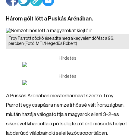
Három gólt lőtt a Puskás Arénában.
Troy Parrott pöckölése adta meg a kegyelemdöfést a 96.
percben
(Fotó: MTI/Hegedüs Róbert)
Hirdetés
Hirdetés
A Puskás Arénában mesterhármast szerző Troy
Parrott egy csapásra nemzeti hőssé vált Írországban,
miután hazája válogatottja a magyarok elleni 3-2-es
sikerével kiharcolta a pótselejtezőt érő második helyet
labdarúgó világbajnoki selejtezőcsoportjában.