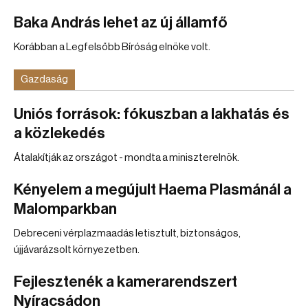
Baka András lehet az új államfő
Korábban a Legfelsőbb Bíróság elnöke volt.
Gazdaság
Uniós források: fókuszban a lakhatás és
a közlekedés
Átalakítják az országot - mondta a miniszterelnök.
Kényelem a megújult Haema Plasmánál a
Malomparkban
Debreceni vérplazmaadás letisztult, biztonságos,
újjávarázsolt környezetben.
Fejlesztenék a kamerarendszert
Nyíracsádon