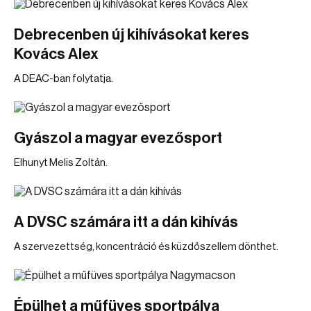
Debrecenben új kihívásokat keres
Kovács Alex
A DEAC-ban folytatja.
Gyászol a magyar evezősport
Elhunyt Melis Zoltán.
A DVSC számára itt a dán kihívás
A szervezettség, koncentráció és küzdőszellem dönthet.
Épülhet a műfüves sportpálya