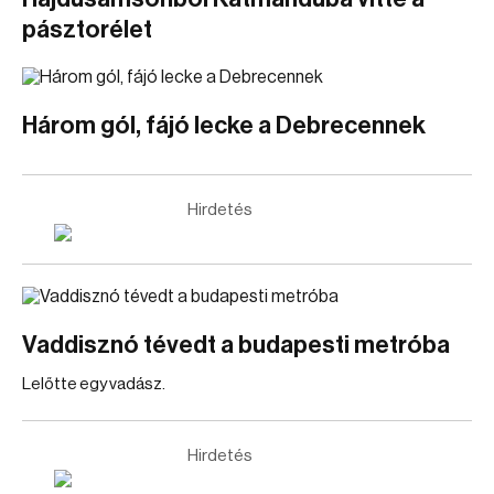
pásztorélet
Három gól, fájó lecke a Debrecennek
Hirdetés
Vaddisznó tévedt a budapesti metróba
Lelőtte egy vadász.
Hirdetés