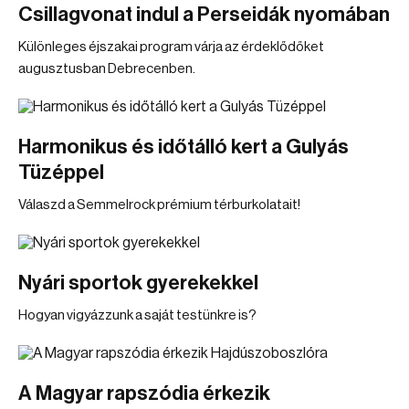
Csillagvonat indul a Perseidák nyomában
Különleges éjszakai program várja az érdeklődőket
augusztusban Debrecenben.
Harmonikus és időtálló kert a Gulyás
Tüzéppel
Válaszd a Semmelrock prémium térburkolatait!
Nyári sportok gyerekekkel
Hogyan vigyázzunk a saját testünkre is?
A Magyar rapszódia érkezik