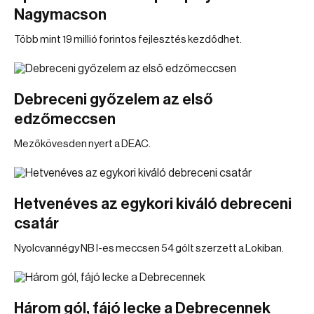
Nagymacson
Több mint 19 millió forintos fejlesztés kezdődhet.
Debreceni győzelem az első
edzőmeccsen
Mezőkövesden nyert a DEAC.
Hetvenéves az egykori kiváló debreceni
csatár
Nyolcvannégy NB I-es meccsen 54 gólt szerzett a Lokiban.
Három gól, fájó lecke a Debrecennek