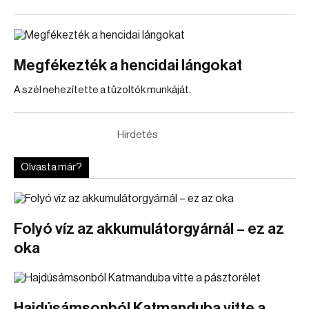
Megfékezték a hencidai lángokat
A szél nehezítette a tűzoltók munkáját.
Hirdetés
Olvasta már?
Folyó víz az akkumulátorgyárnál – ez az
oka
Hajdúsámsonból Katmanduba vitte a