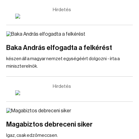
Hirdetés
Baka András elfogadta a felkérést
készen áll a magyar nemzet egységéért dolgozni - írta a
miniszterelnök.
Hirdetés
Magabiztos debreceni siker
Igaz, csak edzőmeccsen.