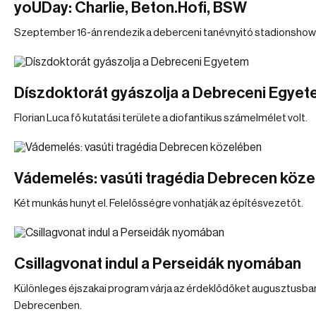
yoUDay: Charlie, Beton.Hofi, BSW
Szeptember 16-án rendezik a deberceni tanévnyitó stadionshow
Díszdoktorát gyászolja a Debreceni Egye
Florian Luca fő kutatási területe a diofantikus számelmélet volt.
Vádemelés: vasúti tragédia Debrecen köz
Két munkás hunyt el. Felelősségre vonhatják az építésvezetőt.
Csillagvonat indul a Perseidák nyomában
Különleges éjszakai program várja az érdeklődőket augusztusba
Debrecenben.