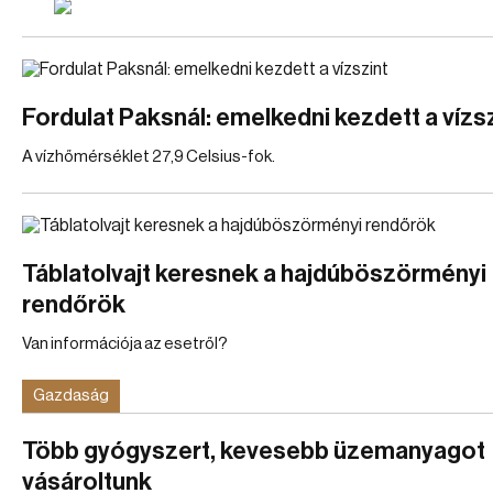
Fordulat Paksnál: emelkedni kezdett a vízs
A vízhőmérséklet 27,9 Celsius-fok.
Táblatolvajt keresnek a hajdúböszörményi
rendőrök
Van információja az esetről?
Gazdaság
Több gyógyszert, kevesebb üzemanyagot
vásároltunk