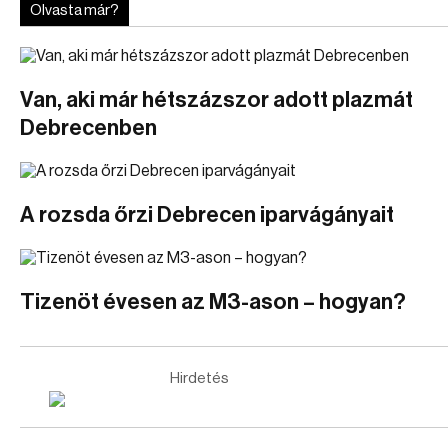
Olvasta már?
Van, aki már hétszázszor adott plazmát
Debrecenben
A rozsda őrzi Debrecen iparvágányait
Tizenöt évesen az M3-ason – hogyan?
Hirdetés