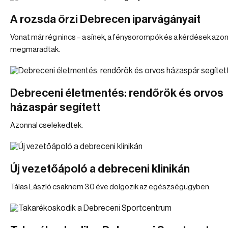
A rozsda őrzi Debrecen iparvágányait
Vonat már rég nincs – a sínek, a fénysorompók és a kérdések azo
megmaradtak.
Debreceni életmentés: rendőrök és orvos
házaspár segített
Azonnal cselekedtek.
Új vezetőápoló a debreceni klinikán
Tálas László csaknem 30 éve dolgozik az egészségügyben.