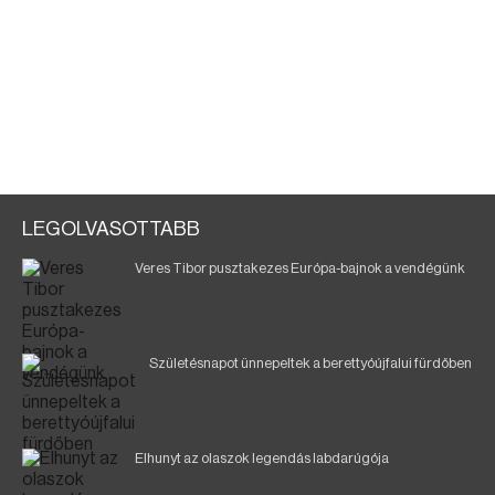
LEGOLVASOTTABB
Veres Tibor pusztakezes Európa-bajnok a vendégünk
Születésnapot ünnepeltek a berettyóújfalui fürdőben
Elhunyt az olaszok legendás labdarúgója