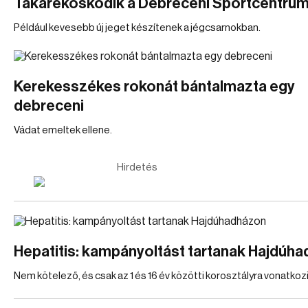
Takarékoskodik a Debreceni Sportcentru
Például kevesebb új jeget készítenek a jégcsarnokban.
Kerekesszékes rokonát bántalmazta egy
debreceni
Vádat emeltek ellene.
Hirdetés
Hepatitis: kampányoltást tartanak Hajdúh
Nem kötelező, és csak az 1 és 16 év közötti korosztályra vonatkozi