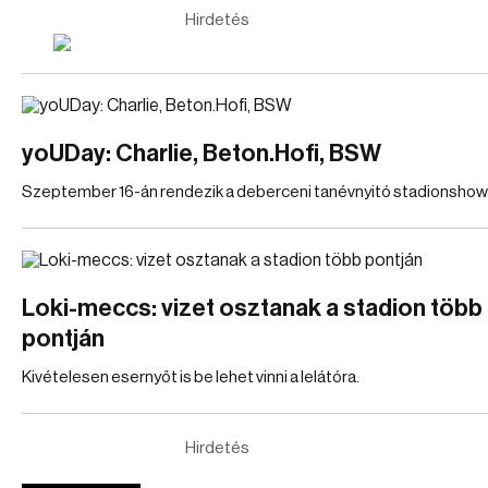
Hirdetés
yoUDay: Charlie, Beton.Hofi, BSW
Szeptember 16-án rendezik a deberceni tanévnyitó stadionshow
Loki-meccs: vizet osztanak a stadion több
pontján
Kivételesen esernyőt is be lehet vinni a lelátóra.
Hirdetés