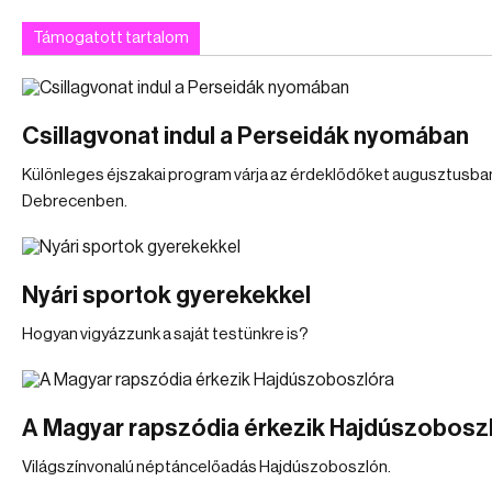
Támogatott tartalom
Csillagvonat indul a Perseidák nyomában
Különleges éjszakai program várja az érdeklődőket augusztusba
Debrecenben.
Nyári sportok gyerekekkel
Hogyan vigyázzunk a saját testünkre is?
A Magyar rapszódia érkezik Hajdúszobosz
Világszínvonalú néptáncelőadás Hajdúszoboszlón.