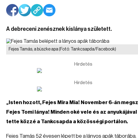
A debreceni zenésznek kislánya született.
Fejes Tamás, a büszke apa
(Fotó: Tankcsapda/Facebook)
Hirdetés
Hirdetés
„Isten hozott, Fejes Mira Mia! November 6-án megsz
Fejes Tomi lánya! Minden oké vele és az anyukájával i
tette közzé a Tankcsapda a közösségi portálon.
Fejes Tamás 52 évesen lépett be a lányos apák táborába.