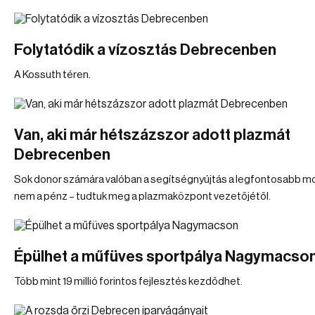
Folytatódik a vízosztás Debrecenben
A Kossuth téren.
Van, aki már hétszázszor adott plazmát
Debrecenben
Sok donor számára valóban a segítségnyújtás a legfontosabb mo
nem a pénz – tudtuk meg a plazmaközpont vezetőjétől.
Épülhet a műfüves sportpálya Nagymacso
Több mint 19 millió forintos fejlesztés kezdődhet.