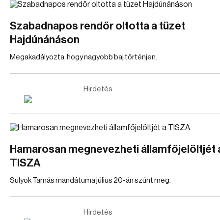
Szabadnapos rendőr oltotta a tüzet
Hajdúnánáson
Megakadályozta, hogy nagyobb baj történjen.
Hirdetés
Hamarosan megnevezheti államfőjelöltjét 
TISZA
Sulyok Tamás mandátuma július 20-án szűnt meg.
Hirdetés