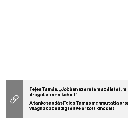
Fejes Tamás: „Jobban szeretem az életet, mi
drogot és az alkoholt”
A tankcsapdás Fejes Tamás megmutatja ors
világnak az eddig féltve őrzött kincseit