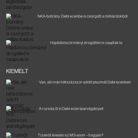
NKA-botrány: Debrecenbe is csorgott a milliárdokból
Hajdúböszörményi drogdílerre csaptak le
KIEMELT
Van, aki már hétszázszor adott plazmát Debrecenben
A rozsda őrzi Debrecen iparvágányait
Tizenöt évesen az M3-ason – hogyan?