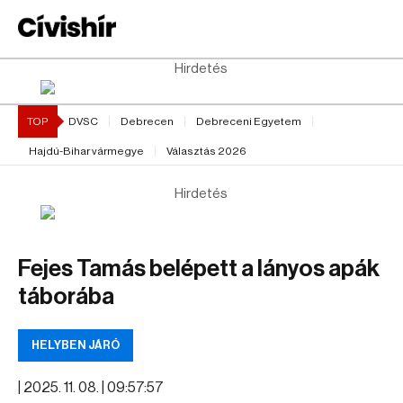
Hirdetés
TOP
DVSC
Debrecen
Debreceni Egyetem
Hajdú-Bihar vármegye
Választás 2026
Hirdetés
Fejes Tamás belépett a lányos apák
táborába
HELYBEN JÁRÓ
|
2025. 11. 08. | 09:57:57