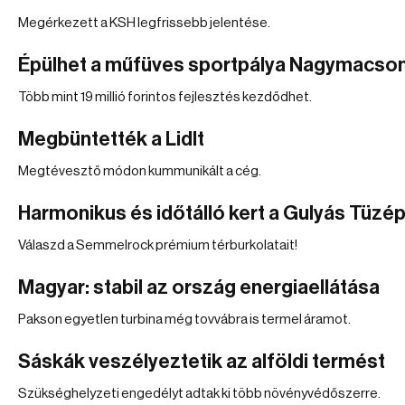
Megérkezett a KSH legfrissebb jelentése.
Épülhet a műfüves sportpálya Nagymacso
Több mint 19 millió forintos fejlesztés kezdődhet.
Megbüntették a Lidlt
Megtévesztő módon kummunikált a cég.
Harmonikus és időtálló kert a Gulyás Tüzé
Válaszd a Semmelrock prémium térburkolatait!
Magyar: stabil az ország energiaellátása
Pakson egyetlen turbina még tovvábra is termel áramot.
Sáskák veszélyeztetik az alföldi termést
Szükséghelyzeti engedélyt adtak ki több növényvédőszerre.