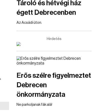
Tároló és hétvégi ház
égett Debrecenben
Az Acsádi úton.
Hirdetés
Erős szélre figyelmeztet
A
Debrecen
önkormányzata
Ne parkoljanak fák alá!