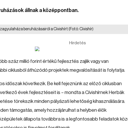
beruházások állnak a középpontban.
zagyulaháza beruházásairól a Cívishírt
(Fotó: Cívishír)
Hirdetés
 száz millió forint értékű fejlesztés zajlik vagy van
i ciklusból áthúzódó projektek megvalósítását is folytatja.
 időszak következik. Be kell fejeznünk az előző ciklusban
övetkező évek fejlesztéseit is – mondta a Cívishírnek Herbák
etése törekszik minden pályázati lehetőség kihasználására.
nden támogatás, amely hozzájárulhat a helyben élők
középületek állapota továbbra is a legfontosabb feladatok kö
lesztésekre is figyelmet fordítanak.