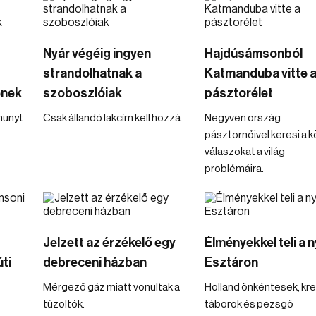
Nyár végéig ingyen
Hajdúsámsonból
strandolhatnak a
Katmanduba vitte 
enek
szoboszlóiak
pásztorélet
hunyt
Csak állandó lakcím kell hozzá.
Negyven ország
pásztornőivel keresi a 
válaszokat a világ
problémáira.
Jelzett az érzékelő egy
Élményekkel teli a 
ti
debreceni házban
Esztáron
Mérgező gáz miatt vonultak a
Holland önkéntesek, kre
tűzoltók.
táborok és pezsgő