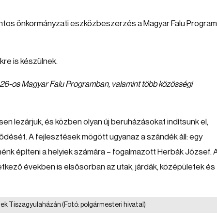
forintos önkormányzati eszközbeszerzés a Magyar Falu Program
re is készülnek.
 2026-os Magyar Falu Programban, valamint több közösségi
en lezárjuk, és közben olyan új beruházásokat indítsunk el,
jlődését. A fejlesztések mögött ugyanaz a szándék áll: egy
énk építeni a helyiek számára – fogalmazott Herbák József. 
tkező években is elsősorban az utak, járdák, középületek és
elnek Tiszagyulaházán
(Fotó: polgármesteri hivatal)