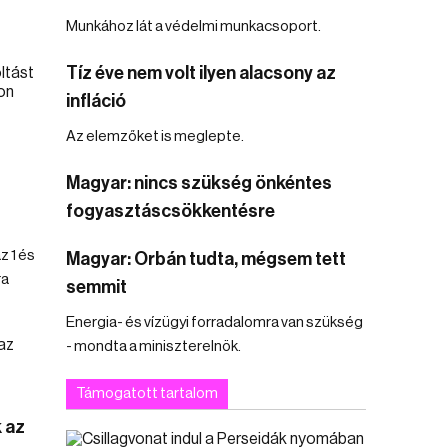
Munkához lát a védelmi munkacsoport.
Tíz éve nem volt ilyen alacsony az
infláció
Az elemzőket is meglepte.
Magyar: nincs szükség önkéntes
fogyasztáscsökkentésre
z 1 és
Magyar: Orbán tudta, mégsem tett
ra
semmit
Energia- és vízügyi forradalomra van szükség
- mondta a miniszterelnök.
Támogatott tartalom
k az