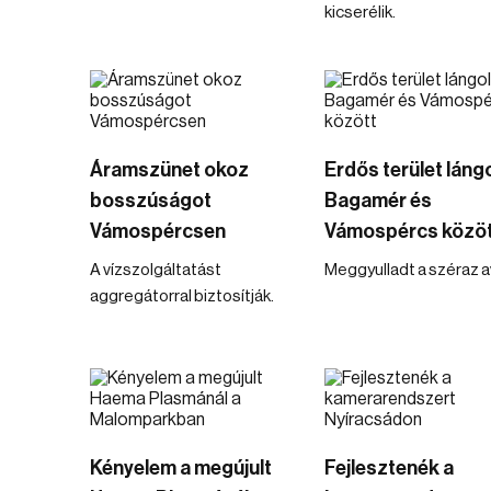
kicserélik.
Áramszünet okoz
Erdős terület lángo
bosszúságot
Bagamér és
Vámospércsen
Vámospércs közö
A vízszolgáltatást
Meggyulladt a széraz a
aggregátorral biztosítják.
Kényelem a megújult
Fejlesztenék a