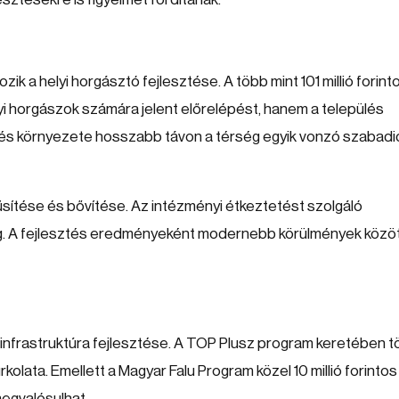
k a helyi horgásztó fejlesztése. A több mint 101 millió forint
i horgászok számára jelent előrelépést, hanem a település
a tó és környezete hosszabb távon a térség egyik vonzó szabad
űsítése és bővítése. Az intézményi étkeztetést szolgáló
meg. A fejlesztés eredményeként modernebb körülmények közö
i infrastruktúra fejlesztése. A TOP Plusz program keretében 
urkolata. Emellett a Magyar Falu Program közel 10 millió forintos
megvalósulhat.