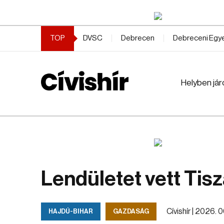
TOP
DVSC
Debrecen
Debreceni Eg
Helyben jár
Lendületet vett Tis
Cívishír |
2026. 06
HAJDÚ-BIHAR
GAZDASÁG