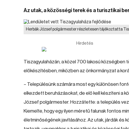
Az utak, a közösségi terek és a turisztikai 
Herbák József polgármester részletesen tájékoztatta Tis
Hirdetés
Tiszagyulaházán, a közel 700 lakosú községben több
előkészítésben, miközben az önkormányzat a korább
– Településünk számára most egy különösen fontos
elkezdett beruházásokat, de elő kell készíteni a k
József polgármester. Hozzátette: a település vez
Kiemelte, hogy egy ilyen méretű falunak fontos mi
életminőségének javításához. Az utak, járdák és 
tartozik, ugyanakkor a turisztikai és közösségi fej