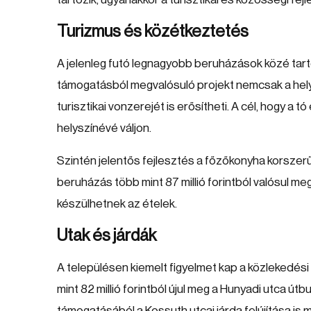
Turizmus és közétkeztetés
A jelenleg futó legnagyobb beruházások közé tartozi
támogatásból megvalósuló projekt nemcsak a hely
turisztikai vonzerejét is erősítheti. A cél, hogy 
helyszínévé váljon.
Szintén jelentős fejlesztés a főzőkonyha korszer
beruházás több mint 87 millió forintból valósul 
készülhetnek az ételek.
Utak és járdák
A településen kiemelt figyelmet kap a közlekedés
mint 82 millió forintból újul meg a Hunyadi utca útb
támogatásából a Kossuth utcai járda felújítása is 