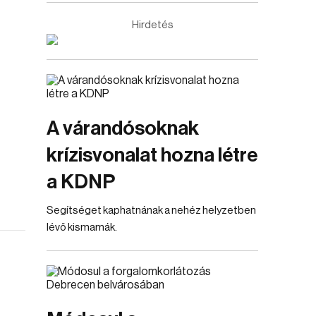
Hirdetés
A várandósoknak
krízisvonalat hozna létre
a KDNP
Segítséget kaphatnának a nehéz helyzetben
lévő kismamák.