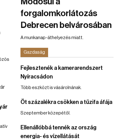
Módosul a
forgalomkorlátozás
Debrecen belvárosában
a
A munkanap-áthelyezés miatt.
Gazdaság
közös
Fejlesztenék a kamerarendszert
Nyíracsádon
Több eszközt is vásárolnának.
Öt százalékra csökken a tűzifa áfája
nyár
Szeptember közepétől.
atív
Ellenállóbbá tennék az ország
energia- és vízellátását