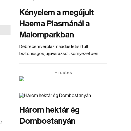
Kényelem a megújult
Haema Plasmánál a
Malomparkban
Debreceni vérplazmaadás letisztult,
biztonságos, újjávarázsolt környezetben.
Hirdetés
Három hektár ég
Dombostanyán
zé