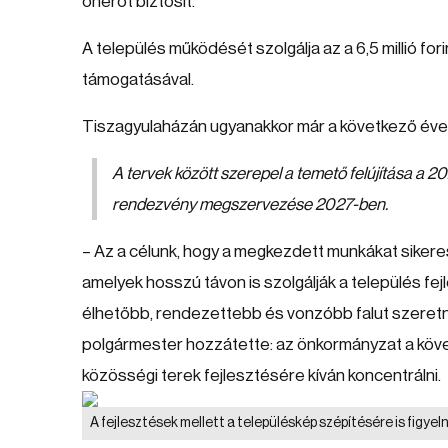
önerőt biztosít.
A település működését szolgálja az a 6,5 millió 
támogatásával.
Tiszagyulaházán ugyanakkor már a következő évek
A tervek között szerepel a temető felújítása a
rendezvény megszervezése 2027-ben.
– Az a célunk, hogy a megkezdett munkákat sikeres
amelyek hosszú távon is szolgálják a település fe
élhetőbb, rendezettebb és vonzóbb falut szeretn
polgármester hozzátette: az önkormányzat a köve
közösségi terek fejlesztésére kíván koncentrálni.
A fejlesztések mellett a településkép szépítésére is figy