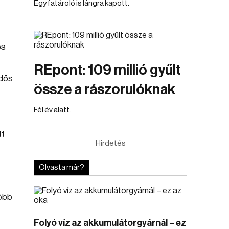
Egy fatároló is lángra kapott.
os
REpont: 109 millió gyűlt
idős
össze a rászorulóknak
Fél év alatt.
tt
Hirdetés
Olvasta már?
több
Folyó víz az akkumulátorgyárnál – ez