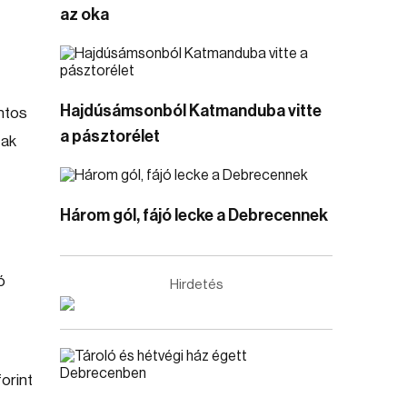
az oka
Hajdúsámsonból Katmanduba vitte
intos
a pásztorélet
tak
Három gól, fájó lecke a Debrecennek
ó
Hirdetés
forint