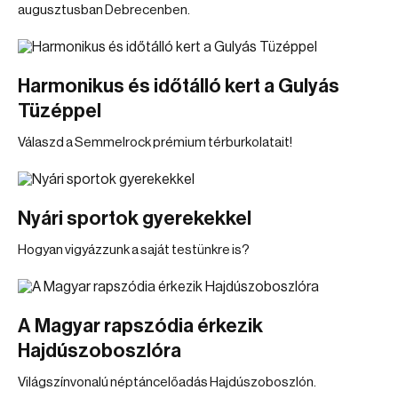
augusztusban Debrecenben.
Harmonikus és időtálló kert a Gulyás
Tüzéppel
Válaszd a Semmelrock prémium térburkolatait!
Nyári sportok gyerekekkel
Hogyan vigyázzunk a saját testünkre is?
A Magyar rapszódia érkezik
Hajdúszoboszlóra
Világszínvonalú néptáncelőadás Hajdúszoboszlón.