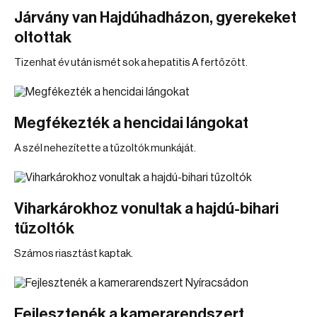
Járvány van Hajdúhadházon, gyerekeket
oltottak
Tizenhat év után ismét sok a hepatitis A fertőzött.
Megfékezték a hencidai lángokat
A szél nehezítette a tűzoltók munkáját.
Viharkárokhoz vonultak a hajdú-bihari
tűzoltók
Számos riasztást kaptak.
Fejlesztenék a kamerarendszert