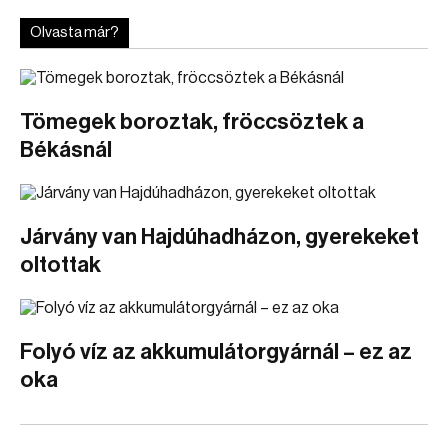
Olvasta már?
Tömegek boroztak, fröccsöztek a
Békásnál
Járvány van Hajdúhadházon, gyerekeket
oltottak
Folyó víz az akkumulátorgyárnál – ez az
oka