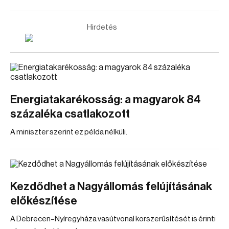
Hirdetés
Energiatakarékosság: a magyarok 84
százaléka csatlakozott
A miniszter szerint ez példa nélküli.
Kezdődhet a Nagyállomás felújításának
előkészítése
A Debrecen–Nyíregyháza vasútvonal korszerűsítését is érinti