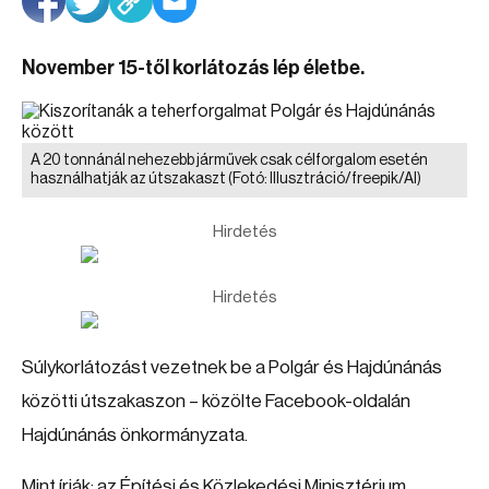
November 15-től korlátozás lép életbe.
A 20 tonnánál nehezebb járművek csak célforgalom esetén
használhatják az útszakaszt
(Fotó: Illusztráció/freepik/AI)
Hirdetés
Hirdetés
Súlykorlátozást vezetnek be a Polgár és Hajdúnánás
közötti útszakaszon – közölte Facebook-oldalán
Hajdúnánás önkormányzata.
Mint írják: az Építési és Közlekedési Minisztérium