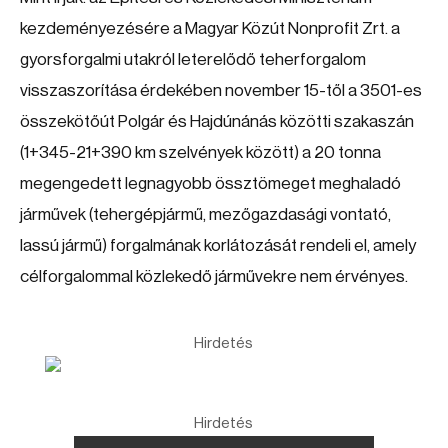
kezdeményezésére a Magyar Közút Nonprofit Zrt. a
gyorsforgalmi utakról leterelődő teherforgalom
visszaszorítása érdekében november 15-től a 3501-es
összekötőút Polgár és Hajdúnánás közötti szakaszán
(1+345-21+390 km szelvények között) a 20 tonna
megengedett legnagyobb össztömeget meghaladó
járművek (tehergépjármű, mezőgazdasági vontató,
lassú jármű) forgalmának korlátozását rendeli el, amely
célforgalommal közlekedő járművekre nem érvényes.
Hirdetés
Hirdetés