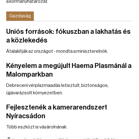
a kormányhatározat.
Gazdaság
Uniós források: fókuszban a lakhatás és
a közlekedés
Átalakítják az országot - mondta a miniszterelnök.
Kényelem a megújult Haema Plasmánál a
Malomparkban
Debreceni vérplazmaadás letisztult, biztonságos,
újjávarázsolt környezetben.
Fejlesztenék a kamerarendszert
Nyíracsádon
Több eszközt is vásárolnának.