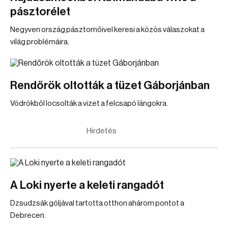
pásztorélet
Negyven ország pásztornőivel keresi a közös válaszokat a
világ problémáira.
Rendőrök oltották a tüzet Gáborjánban
Vödrökből locsolták a vizet a felcsapó lángokra.
Hirdetés
A Loki nyerte a keleti rangadót
Dzsudzsák góljával tartotta otthon ahárom pontot a
Debrecen.