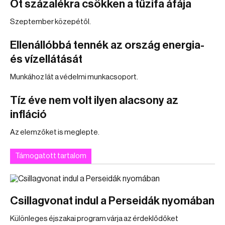
Öt százalékra csökken a tűzifa áfája
Szeptember közepétől.
Ellenállóbbá tennék az ország energia-
és vízellátását
Munkához lát a védelmi munkacsoport.
Tíz éve nem volt ilyen alacsony az
infláció
Az elemzőket is meglepte.
Támogatott tartalom
Csillagvonat indul a Perseidák nyomában
Különleges éjszakai program várja az érdeklődőket