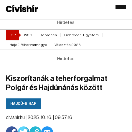
Hirdetés
TOP
DVSC
Debrecen
Debreceni Egyetem
Hajdú-Bihar vármegye
Választás 2026
Hirdetés
Kiszorítanák a teherforgalmat
Polgár és Hajdúnánás között
HAJDÚ-BIHAR
civishir.hu |
2025. 10. 16. | 09:57:16