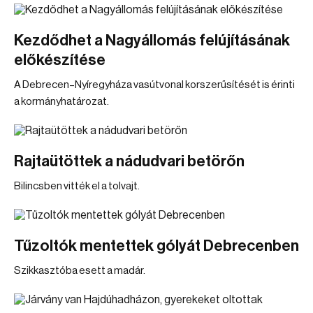
Kezdődhet a Nagyállomás felújításának
előkészítése
A Debrecen–Nyíregyháza vasútvonal korszerűsítését is érinti
a kormányhatározat.
Rajtaütöttek a nádudvari betörőn
Bilincsben vitték el a tolvajt.
Tűzoltók mentettek gólyát Debrecenben
Szikkasztóba esett a madár.