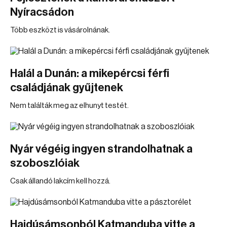
Nyíracsádon
Több eszközt is vásárolnának.
Halál a Dunán: a mikepércsi férfi
családjának gyűjtenek
Nem találták meg az elhunyt testét.
Nyár végéig ingyen strandolhatnak a
szoboszlóiak
Csak állandó lakcím kell hozzá.
Hajdúsámsonból Katmanduba vitte a