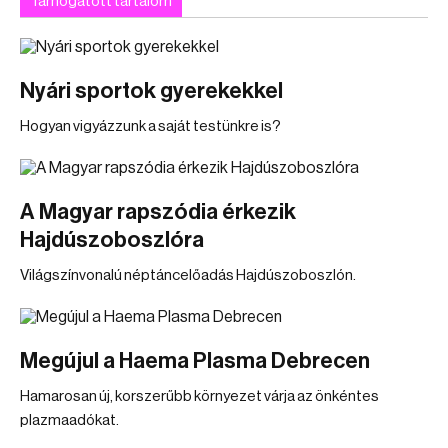
Támogatott tartalom
Nyári sportok gyerekekkel
Hogyan vigyázzunk a saját testünkre is?
A Magyar rapszódia érkezik
Hajdúszoboszlóra
Világszínvonalú néptáncelőadás Hajdúszoboszlón.
Megújul a Haema Plasma Debrecen
Hamarosan új, korszerűbb környezet várja az önkéntes
plazmaadókat.