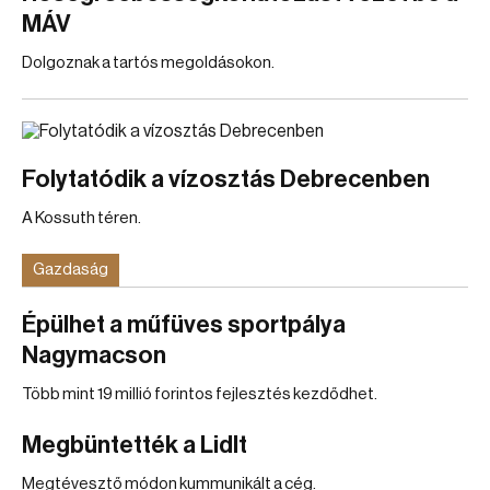
MÁV
Dolgoznak a tartós megoldásokon.
Folytatódik a vízosztás Debrecenben
A Kossuth téren.
Gazdaság
Épülhet a műfüves sportpálya
Nagymacson
Több mint 19 millió forintos fejlesztés kezdődhet.
Megbüntették a Lidlt
Megtévesztő módon kummunikált a cég.