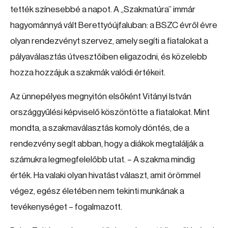
tették színesebbé a napot. A „Szakmatúra” immár
hagyománnyá vált Berettyóújfaluban: a BSZC évről évre
olyan rendezvényt szervez, amely segíti a fiatalokat a
pályaválasztás útvesztőiben eligazodni, és közelebb
hozza hozzájuk a szakmák valódi értékeit.
Az ünnepélyes megnyitón elsőként Vitányi István
országgyűlési képviselő köszöntötte a fiatalokat. Mint
mondta, a szakmaválasztás komoly döntés, de a
rendezvény segít abban, hogy a diákok megtalálják a
számukra legmegfelelőbb utat. – A szakma mindig
érték. Ha valaki olyan hivatást választ, amit örömmel
végez, egész életében nem tekinti munkának a
tevékenységet – fogalmazott.