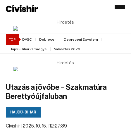
Hirdetés
TOP
DVSC
Debrecen
Debreceni Egyetem
Hajdú-Bihar vármegye
Választás 2026
Hirdetés
Utazás a jövőbe – Szakmatúra
Berettyóújfaluban
HAJDÚ-BIHAR
Cívishír |
2025. 10. 15. | 12:27:39