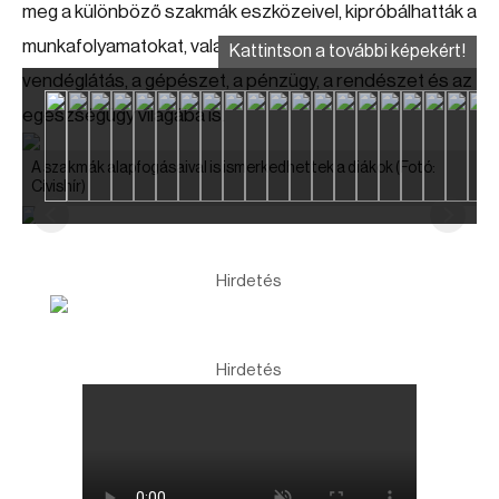
meg a különböző szakmák eszközeivel, kipróbálhatták a
munkafolyamatokat, valamint betekinthettek a
Kattintson a további képekért!
vendéglátás, a gépészet, a pénzügy, a rendészet és az
egészségügy világába is.
A szakmák alapfogásaival is ismerkedhettek a diákok
(Fotó:
Cívishír)
Hirdetés
Hirdetés