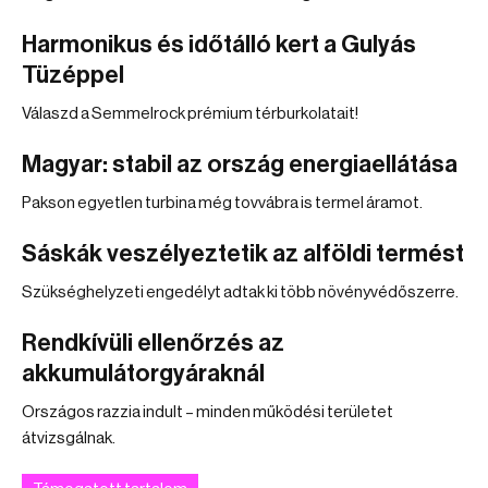
Harmonikus és időtálló kert a Gulyás
Tüzéppel
Válaszd a Semmelrock prémium térburkolatait!
Magyar: stabil az ország energiaellátása
Pakson egyetlen turbina még tovvábra is termel áramot.
Sáskák veszélyeztetik az alföldi termést
Szükséghelyzeti engedélyt adtak ki több növényvédőszerre.
Rendkívüli ellenőrzés az
akkumulátorgyáraknál
Országos razzia indult – minden működési területet
átvizsgálnak.