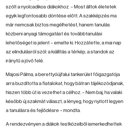
szólt a nyolcadikos diákokhoz. – Most álltok életetek
egyik legfontosabb döntése előtt. A szakképzés ma
már nemcsak biztos megélhetést, hanem tanulás
közbeni anyagi támogatást és továbbtanulási
lehetőséget is jelent – emelte ki. Hozzátette, a mai nap
az elindulásról szól: a kiállítás a térkép, a standok az
iránytű a jövő felé.
Majosi Pálma, a berettyóújfalui tankerület főigazgatója
arra buzdította a fiatalokat, hogy bátran tájékozódjanak,
hiszen több út is vezethet a célhoz. – Nem baj, ha valaki
később új szakmát választ, a lényeg, hogy nyitott legyen
a tanulásra és fejlődésre – mondta.
A rendezvényen a diákok testközelből ismerkedhettek