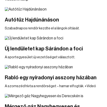
Autótűz Hajdúnánáson
Szabadnapos rendőr kezdte el a lángok oltását.
Új lendületet kap Sárándon a foci
A sportegyesület új vezetőséget választott.
Rabló egy nyíradonyi asszony házában
A szomszéd hívta a rendőrséget – hamar elfogták. +Videó
Mérgező gáz Nagyhegyesen és