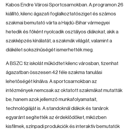
Kabos Endre Városi Sportcsarnokban. A programon 26
kiállító, kilenc ágazati foglalkoztatósziget és számos
szakmai bemutató várta a Hajdú-Bihar vármegyei
hetedik és főként nyolcadik osztályos diákokat, akik a
szakképzés kínálatát, a szakmák világát, valamint a
diákélet sokszínűségét ismerhették meg.
A BSZC tíz iskolát működtet kilenc városban, tizenhat
ágazatban összesen 42 féle szakma tanulási
lehetőségét kínálva. A sportcsarnokban az
intézmények nemcsak az oktatott szakmákat mutatták
be, hanem azok jellemző munkafolyamatait,
technológiáját is. A standoknál diákok és tanárok
egyaránt segítették az érdeklődőket, miközben
kisfilmek, színpadi produkciók és interaktív bemutatók