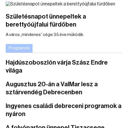
Születésnapot ünnepeltek a
berettyóújfalui fürdőben
A város „mindenes” cége 35 éve működik.
Programok
Hajdúszoboszlón várja Szász Endre
világa
Augusztus 20-án a ValMar lesz a
sztárvendég Debrecenben
Ingyenes családi debreceni programok a
nyáron
A folyóparton ünnepel Tiszacsege