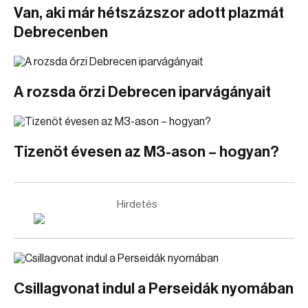
Van, aki már hétszázszor adott plazmát
Debrecenben
A rozsda őrzi Debrecen iparvágányait
Tizenöt évesen az M3-ason – hogyan?
Hirdetés
Csillagvonat indul a Perseidák nyomában