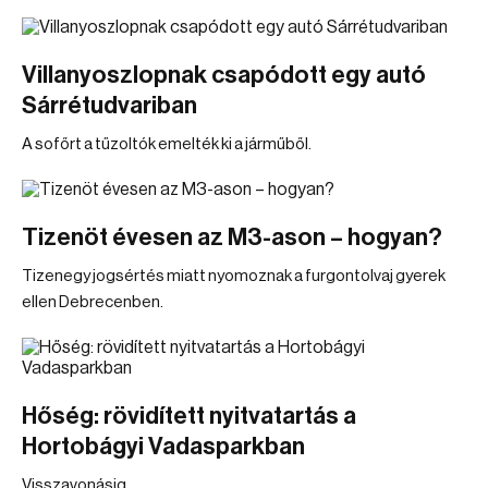
Villanyoszlopnak csapódott egy autó
Sárrétudvariban
A sofőrt a tűzoltók emelték ki a járműből.
Tizenöt évesen az M3-ason – hogyan?
Tizenegy jogsértés miatt nyomoznak a furgontolvaj gyerek
ellen Debrecenben.
Hőség: rövidített nyitvatartás a
Hortobágyi Vadasparkban
Visszavonásig.