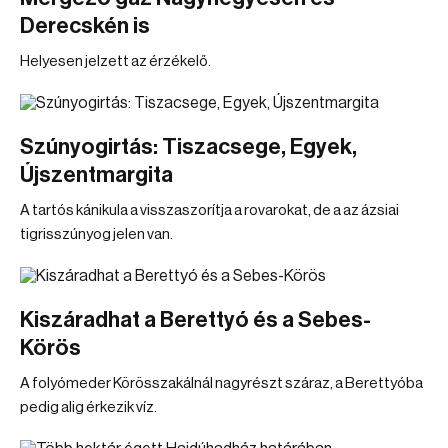
Derecskén is
Helyesen jelzett az érzékelő.
Szúnyogirtás: Tiszacsege, Egyek,
Újszentmargita
A tartós kánikula a visszaszorítja a rovarokat, de a az ázsiai
tigrisszúnyog jelen van.
Kiszáradhat a Berettyó és a Sebes-
Körös
A folyómeder Körösszakálnál nagyrészt száraz, a Berettyóba
pedig alig érkezik víz.