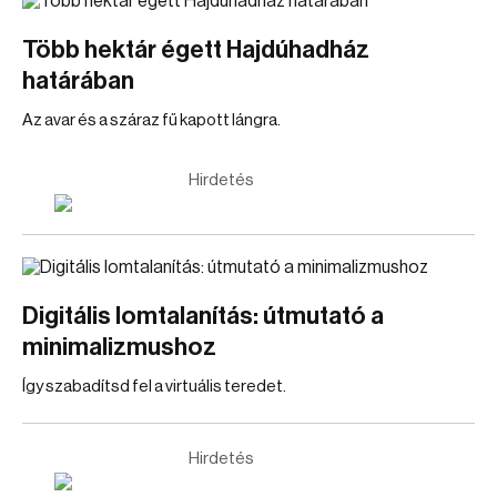
Több hektár égett Hajdúhadház
határában
Az avar és a száraz fű kapott lángra.
Hirdetés
Digitális lomtalanítás: útmutató a
minimalizmushoz
Így szabadítsd fel a virtuális teredet.
Hirdetés