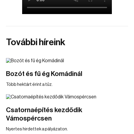
További híreink
Bozót és fű ég Komádinál
Több hektárt érint a tűz.
Csatornaépítés kezdődik
Vámospércsen
Nyertes hirdettek a pályázaton.