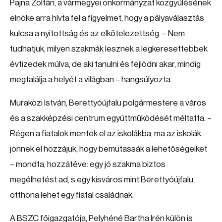
Pajna Zoltán, a vármegyei önkormányzat közgyűlésének
elnöke arra hívta fel a figyelmet, hogy a pályaválasztás
kulcsa a nyitottság és az elkötelezettség. – Nem
tudhatjuk, milyen szakmák lesznek a legkeresettebbek
évtizedek múlva, de aki tanulni és fejlődni akar, mindig
megtalálja a helyét a világban – hangsúlyozta.
Muraközi István, Berettyóújfalu polgármestere a város
és a szakképzési centrum együttműködését méltatta. –
Régen a fiatalok mentek el az iskolákba, ma az iskolák
jönnek el hozzájuk, hogy bemutassák a lehetőségeiket
– mondta, hozzátéve: egy jó szakma biztos
megélhetést ad, s egy kisváros mint Berettyóújfalu,
otthona lehet egy fiatal családnak.
A BSZC főigazgatója, Pelyhéné Bartha Irén külön is