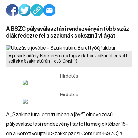
A BSZC pályaválasztási rendezvényén több száz
diák fedezte fel a szakmák sokszínű világát.
A püspökladányi Karacs Ferenc tagiskola honvédkadétjai is ott
voltak a Szakmatúrán
(Fotó: Cívishír)
Hirdetés
Hirdetés
A „Szakmatúra, centrumban a jövő” elnevezésű
pályaválasztási rendezvényt tartotta meg október 15-
én a Berettyóújfalui Szakképzési Centrum (BSZC) a