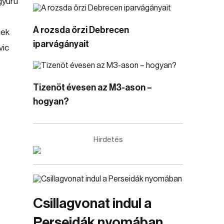
gyűrű
A rozsda őrzi Debrecen
nek
iparvágányait
vic
Tizenöt évesen az M3-ason –
hogyan?
Hirdetés
Csillagvonat indul a
Perseidák nyomában