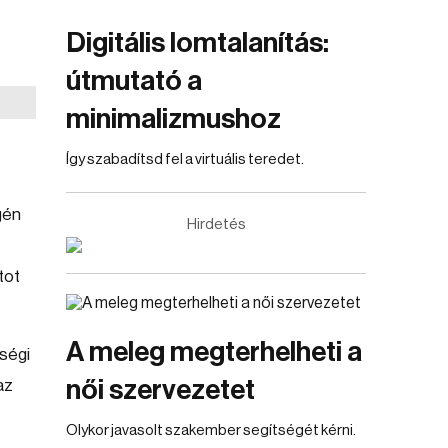
Digitális lomtalanítás:
útmutató a
minimalizmushoz
Így szabadítsd fel a virtuális teredet.
gén
Hirdetés
tot
A meleg megterhelheti a
nségi
női szervezetet
az
Olykor javasolt szakember segítségét kérni.