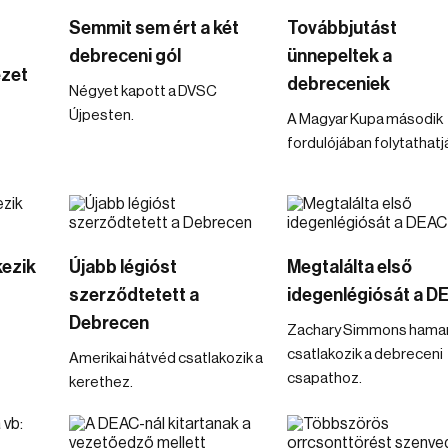
Semmit sem ért a két
Továbbjutást
debreceni gól
ünnepeltek a
ezet
debreceniek
Négyet kapott a DVSC
Újpesten.
A Magyar Kupa második
fordulójában folytathatj
kezik
Újabb légióst
Megtalálta első
szerződtetett a
idegenlégiósát a D
Debrecen
Zachary Simmons hama
csatlakozik a debreceni
Amerikai hátvéd csatlakozik a
csapathoz.
kerethez.