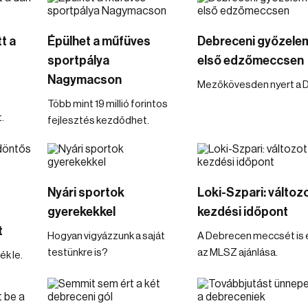
t a
Épülhet a műfüves
Debreceni győzele
sportpálya
első edzőmeccsen
Nagymacson
Mezőkövesden nyert a 
Több mint 19 millió forintos
.
fejlesztés kezdődhet.
Nyári sportok
Loki-Szpari: változo
gyerekekkel
kezdési időpont
t
Hogyan vigyázzunk a saját
A Debrecen meccsét is é
testünkre is?
az MLSZ ajánlása.
k le.