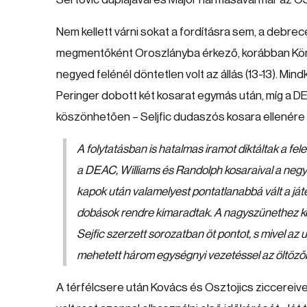
Nem kellett várni sokat a fordításra sem, a debre
megmentőként Oroszlányba érkező, korábban Kör
negyed felénél döntetlen volt az állás (13-13). Mind
Peringer dobott két kosarat egymás után, míg a DE
köszönhetően – Seljfic dudaszós kosara ellenére is
A folytatásban is hatalmas iramot diktáltak a fel
a DEAC, Williams és Randolph kosaraival a negy
kapok után valamelyest pontatlanabbá vált a ját
dobások rendre kimaradtak. A nagyszünethez köz
Sejfic szerzett sorozatban öt pontot, s mivel a
mehetett három egységnyi vezetéssel az öltöző
A térfélcsere után Kovács és Osztojics ziccereivel