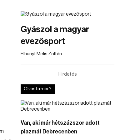
Gyászol a magyar
evezősport
Elhunyt Melis Zoltán.
Hirdetés
Olvasta már?
Van, aki már hétszázszor adott
em
plazmát Debrecenben