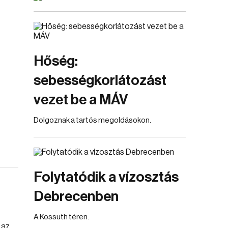
Hőség:
sebességkorlátozást
vezet be a MÁV
Dolgoznak a tartós megoldásokon.
Folytatódik a vízosztás
Debrecenben
A Kossuth téren.