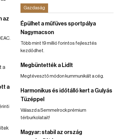
Gazdaság
m az
Épülhet a műfüves sportpálya
Nagymacson
DEAC.
Több mint 19 millió forintos fejlesztés
kezdődhet.
Megbüntették a Lidlt
Megtévesztő módon kummunikált a cég.
tt a
Harmonikus és időtálló kert a Gulyás
Tüzéppel
rinti
Válaszd a Semmelrock prémium
térburkolatait!
Magyar: stabil az ország