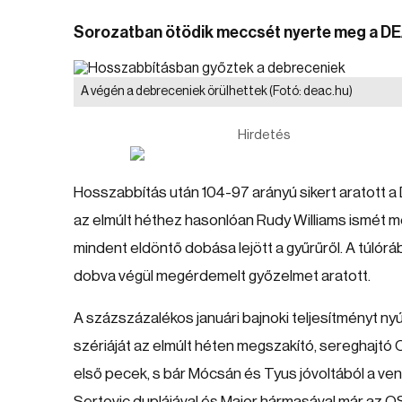
Sorozatban ötödik meccsét nyerte meg a D
A végén a debreceniek örülhettek
(Fotó: deac.hu)
Hirdetés
Hosszabbítás után 104-97 arányú sikert aratott 
az elmúlt héthez hasonlóan Rudy Williams ismét m
mindent eldöntő dobása lejött a gyűrűről. A túlórá
dobva végül megérdemelt győzelmet aratott.
A százszázalékos januári bajnoki teljesítményt ny
szériáját az elmúlt héten megszakító, sereghajtó
első pecek, s bár Mócsán és Tyus jóvoltából a v
Sertovic duplájával és Major hármasával már az OS