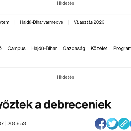
Hirdetés
yetem
Hajdú-Bihar vármegye
Választás 2026
ó
Campus
Hajdú-Bihar
Gazdaság
Közélet
Progra
Hirdetés
őztek a debreceniek
7. | 20:59:53