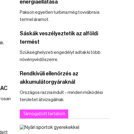
energiaellátása
Pakson egyetlen turbina még tovvábra is
termel áramot.
Sáskák veszélyeztetik az alföldi
termést
ák.
Szükséghelyzeti engedélyt adtak ki több
növényvédőszerre.
Rendkívüli ellenőrzés az
akkumulátorgyáraknál
EAC
Országos razzia indult – minden működési
rosan
területet átvizsgálnak.
Támogatott tartalom