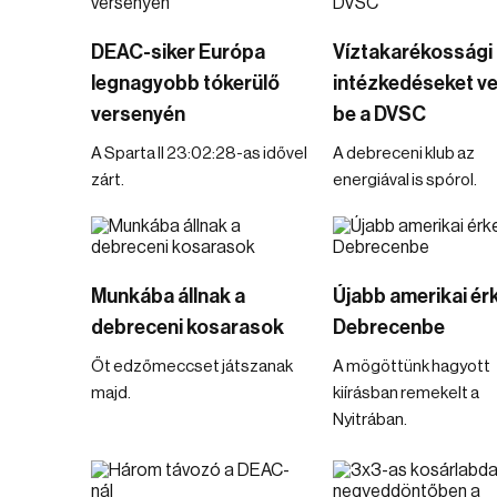
DEAC-siker Európa
Víztakarékossági
legnagyobb tókerülő
intézkedéseket v
versenyén
be a DVSC
A Sparta II 23:02:28-as idővel
A debreceni klub az
zárt.
energiával is spórol.
Munkába állnak a
Újabb amerikai ér
debreceni kosarasok
Debrecenbe
Őt edzőmeccset játszanak
A mögöttünk hagyott
majd.
kiírásban remekelt a
Nyitrában.