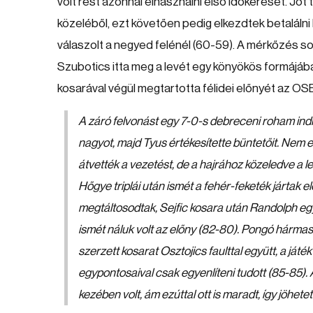
volt rest azonnal elhasználni első időkérését. Jót
közeléből, ezt követően pedig elkezdtek betalálni 
válaszolt a negyed felénél (60-59). A mérkőzés s
Szubotics itta meg a levét egy könyökös formájában
kosarával végül megtartotta félidei előnyét az OS
A záró felvonást egy 7-0-s debreceni roham indít
nagyot, majd Tyus értékesítette büntetőit. Nem es
átvették a vezetést, de a hajrához közeledve a l
Hőgye triplái után ismét a fehér-feketék jártak e
megtáltosodtak, Sejfic kosara után Randolph egy
ismét náluk volt az előny (82-80). Pongó hármasa
szerzett kosarat Osztojics faulttal együtt, a ját
egypontosaival csak egyenlíteni tudott (85-85). 
kezében volt, ám ezúttal ott is maradt, így jöhete