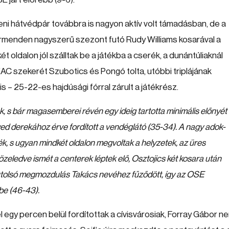
ceni hátvédpár továbbra is nagyon aktív volt támadásban, de a
menden nagyszerű szezont futó Rudy Williams kosarával a
két oldalon jól szálltak be a játékba a cserék, a dunántúliaknál
AC szekerét Szubotics és Pongó tolta, utóbbi triplájának
 – 25-22-es hajdúsági fórral zárult a játékrész.
ek, s bár magasemberei révén egy ideig tartotta minimális előnyét
ed derekához érve fordított a vendéglátó (35-34). A nagy adok-
ék, s ugyan mindkét oldalon megvoltak a helyzetek, az üres
eledve ismét a centerek léptek elő, Osztojics két kosara után
z utolsó megmozdulás Takács nevéhez fűződött, így az OSE
be (46-43).
 egy percen belül fordítottak a cívisvárosiak, Forray Gábor n