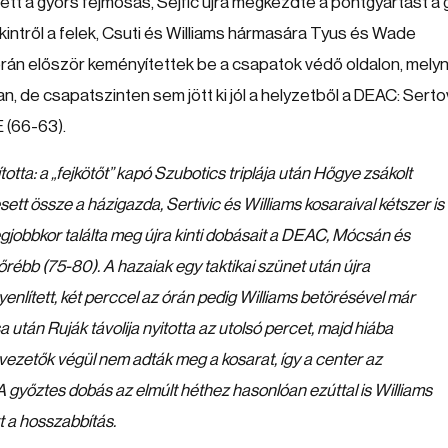
 tett a gyors fejmosás, Sejfic újra megkezdte a pontgyártást a 
kintről a felek, Csuti és Williams hármasára Tyus és Wade
orán először keményítettek be a csapatok védő oldalon, mely
, de csapatszinten sem jött ki jól a helyzetből a DEAC: Serto
E (66-63).
otta: a „fejkötőt” kapó Szubotics triplája után Hőgye zsákolt
ett össze a házigazda, Sertivic és Williams kosaraival kétszer is
egjobbkor találta meg újra kinti dobásait a DEAC, Mócsán és
lőrébb (75-80). A hazaiak egy taktikai szünet után újra
enlített, két perccel az órán pedig Williams betörésével már
 után Ruják távolija nyitotta az utolsó percet, majd hiába
ékvezetők végül nem adták meg a kosarat, így a center az
A győztes dobás az elmúlt héthez hasonlóan ezúttal is Williams
tt a hosszabbítás.