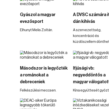
Gyászol a magyar
A DVSC számára it
evezősport
dán kihívás
Elhunyt Melis Zoltán.
A szervezettség,
koncentráció és
küzdőszellem dönthet
Másodszor is legyőzték
Ifjúsági vb:
a románokat a
negyeddöntős a
debreceniek
magyar válogatot
Felkészülési meccsen.
Kína együttesét győzté