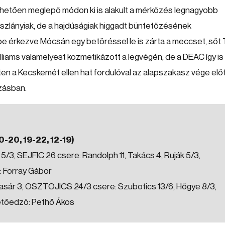
önhetően meglepő módon ki is alakult a mérkőzés legnagyobb
roszlányiak, de a hajdúságiak higgadt büntetőzésének
cbe érkezve Mócsán egy betöréssel le is zárta a meccset, sőt
 Williams valamelyest kozmetikázott a legvégén, de a DEAC így is
ten a Kecskemét ellen hat fordulóval az alapszakasz vége elő
szásban.
-20, 19-22, 12-19)
 5/3, SEJFIC 26 csere: Randolph 11, Takács 4, Ruják 5/3,
: Forray Gábor
asár 3, OSZTOJICS 24/3 csere: Szubotics 13/6, Hőgye 8/3,
zetőedző: Pethő Ákos