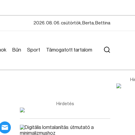
2026. 08. 06. csütörtök, Berta, Bettina
mok
Bűn
Sport
Támogatott tartalom
Hi
Hirdetés