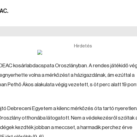
EAC.
Hirdetés
a DEAC kosárlabdacspata Oroszlányban. A rendes játékidő vé
egnyerhette volna a mérkőzést a házigazdának, ám ezúttal a
ban Pethő Ákos alakulata végig vezetett, s öt perc alatt 19 pon
újtó Debreceni Egyetem a kilenc mérkőzés óta tartó nyeretle
 Oroszlány otthonába látogatott. Nem a védekezésről szóltak 
endégek kezdték jobban a meccset, a harmadik perchez érve
E járt előrébb (9-6).