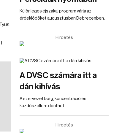
Különleges éjszakai program várja az
érdeklődőket augusztusban Debrecenben.
 Tyus
Hirdetés
tt
A DVSC számára itt a
dán kihívás
A szervezettség, koncentráció és
küzdőszellem dönthet.
Hirdetés