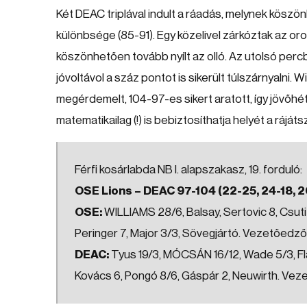
Két DEAC triplával indult a ráadás, melynek kösz
különbsége (85-91). Egy közelivel zárkóztak az o
köszönhetően tovább nyílt az olló. Az utolsó per
jóvoltávol a száz pontot is sikerült túlszárnyalni.
megérdemelt, 104-97-es sikert aratott, így jövőhé
matematikailag (!) is bebiztosíthatja helyét a ráját
Férfi kosárlabda NB I. alapszakasz, 19. forduló:
OSE Lions – DEAC 97-104 (22-25, 24-18, 20
OSE:
WILLIAMS 28/6, Balsay, Sertovic 8, Csuti
Peringer 7, Major 3/3, Sövegjártó. Vezetőedző
DEAC:
Tyus 19/3, MÓCSÁN 16/12, Wade 5/3, Fl
Kovács 6, Pongó 8/6, Gáspár 2, Neuwirth. Ve