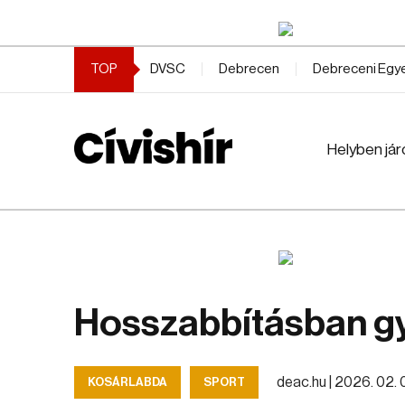
TOP
DVSC
Debrecen
Debreceni Eg
Helyben jár
Hosszabbításban gy
deac.hu |
2026. 02. 0
KOSÁRLABDA
SPORT