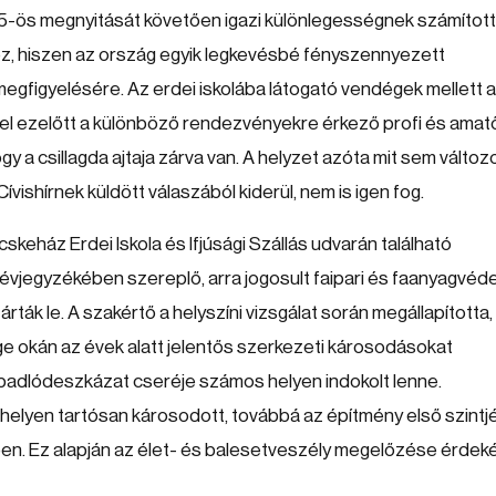
2015-ös megnyitását követően igazi különlegességnek számított
oz, hiszen az ország egyik legkevésbé fényszennyezett
egfigyelésére. Az erdei iskolába látogató vendégek mellett a
vvel ezelőtt a különböző rendezvényekre érkező profi és amat
 a csillagda ajtaja zárva van. A helyzet azóta mit sem változo
ishírnek küldött válaszából kiderül, nem is igen fog.
skeház Erdei Iskola és Ifjúsági Szállás udvarán található
évjegyzékében szereplő, arra jogosult faipari és faanyagvéde
árták le. A szakértő a helyszíni vizsgálat során megállapította
ge okán az évek alatt jelentős szerkezeti károsodásokat
 padlódeszkázat cseréje számos helyen indokolt lenne.
 helyen tartósan károsodott, továbbá az építmény első szintj
en. Ez alapján az élet- és balesetveszély megelőzése érde