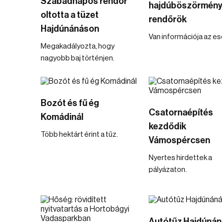
Szabadnapos rendőr
hajdúböszörmény
oltotta a tüzet
rendőrök
Hajdúnánáson
Van információja az es
Megakadályozta, hogy
nagyobb baj történjen.
Bozót és fű ég
Csatornaépítés
Komádinál
kezdődik
Több hektárt érint a tűz.
Vámospércsen
Nyertes hirdettek a
pályázaton.
Autótűz Hajdúná