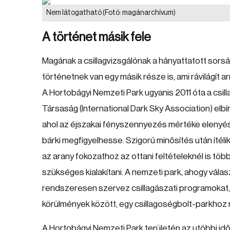
Nem látogatható
(Fotó: magánarchívum)
A történet másik fele
Magának a csillagvizsgálónak a hányattatott sorsá
történetnek van egy másik része is, ami rávilágít 
A Hortobágyi Nemzeti Park ugyanis 2011 óta a csil
Társaság (International Dark Sky Association) elbí
ahol az éjszakai fényszennyezés mértéke elenyésző
bárki megfigyelhesse. Szigorú minősítés után ítéli
az arany fokozathoz az ottani feltételeknél is több
szükséges kialakítani. A nemzeti park, ahogy válas
rendszeresen szervez csillagászati programokat,
körülmények között, egy csillagoségbolt-parkhoz 
A Hortobágyi Nemzeti Park területén az utóbbi idő