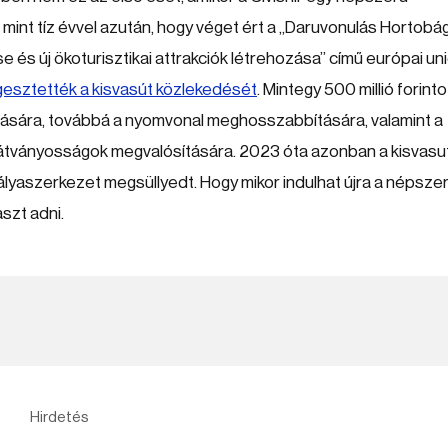
mint tíz évvel azután, hogy véget ért a „Daruvonulás Hortob
 és új ökoturisztikai attrakciók létrehozása” című európai un
ggesztették a kisvasút közlekedését
. Mintegy 500 millió forinto
jítására, továbbá a nyomvonal meghosszabbítására, valamint a
látványosságok megvalósítására. 2023 óta azonban a kisvasu
pályaszerkezet megsüllyedt. Hogy mikor indulhat újra a népsze
aszt adni.
Hirdetés