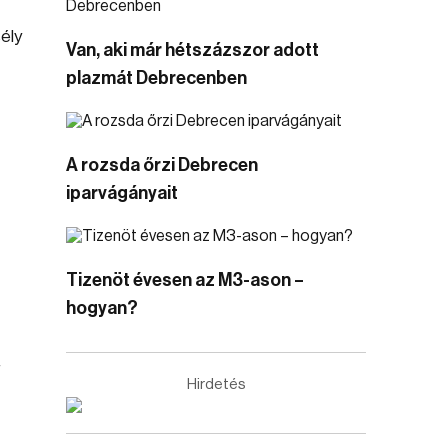
sély
Van, aki már hétszázszor adott
plazmát Debrecenben
A rozsda őrzi Debrecen
iparvágányait
Tizenöt évesen az M3-ason –
hogyan?
4
Hirdetés