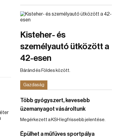
Kisteher- és
személyautó ütközött a
42-esen
Báránd és Földes között.
Gazdaság
Több gyógyszert, kevesebb
üzemanyagot vásároltunk
Megérkezett a KSH legfrissebb jelentése.
Épülhet a műfüves sportpálya