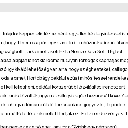
t tulajdonképpen elintézhetnénk egyetlen kézlegyintéssel is,
arra, hogy itt nem csupán egy szimpla beruházás kudarcáról van
lagoségbolt-park címet viseli. Ezt a Nemzetközi Sötét Égbolt
rálása alapján lehet kiérdemelni. Olyan térségek kaphatják meg
, így kiváló lehetőség van arra, hogy az égitesteket, csillago
k oda a címet, Hortobágy például ezüst minősítéssel rendelkez
et kell teljesíteni, például korszerűbb közvilágítási rendszert
zukban is közölték, ugyan a csillagvizsgáló bezárását követőe
 de, ahogy a témára rálátó forrásunk megjegyezte, „fapados”
nem méltó feltételek mellett tartják ezeket a rendezvényeket
ben nem ez az első eset, amikor a Cívishír egy népszerű