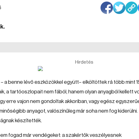
6
k.
Hirdetés
 – a benne lévő eszközökkel együtt– elköltöttek rá több mint 1
űnik, a tartóoszlopait nem fából, hanem olyan anyagból kellett v
 Hogy erre vajon nem gondoltak akkoriban, vagy egész egyszerű
inőségibb anyagot, valószínűleg már soha nem fog kiderülni.
ágnak készítették.
 nem fogad már vendégeket: a szakértők veszélyesnek