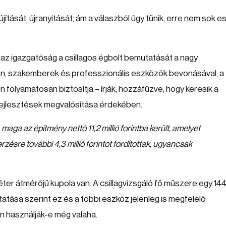
lújítását, újranyitását, ám a válaszból úgy tűnik, erre nem sok e
r az igazgatóság a csillagos égbolt bemutatását a nagy
en, szakemberek és professzionális eszközök bevonásával, a
folyamatosan biztosítja – írják, hozzáfűzve, hogy keresik a
 fejlesztések megvalósítása érdekében.
aga az építmény nettó 11,2 millió forintba került, amelyet
rzésre további 4,3 millió forintot fordítottak, ugyancsak
er átmérőjű kupola van. A csillagvizsgáló fő műszere egy 14
tatása szerint ez és a többi eszköz jelenleg is megfelelő
en használják-e még valaha.