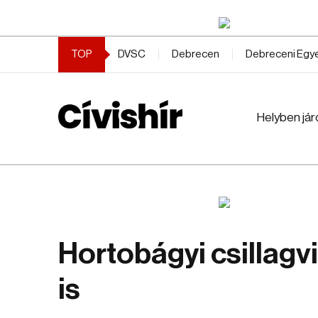
TOP
DVSC
Debrecen
Debreceni Eg
Helyben jár
Hortobágyi csillagvi
is