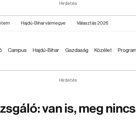
Hirdetés
yetem
Hajdú-Bihar vármegye
Választás 2026
ó
Campus
Hajdú-Bihar
Gazdaság
Közélet
Progra
Hirdetés
zsgáló: van is, meg nincs