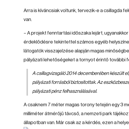
Arra is kíváncsiak voltunk, tervezik-e a csillagda fe
van.
– A projekt fenntartási időszaka lejárt, ugyanakko
érdeklődésre tekintettel számos egyéb helyszín
látogatók visszajelzése alapján magas minőségben 
pályázati lehetőségeket a tornyot érintő további
A csillagvizsgáló 2014 decemberében készült el, m
pályázati forrásból biztosítottak. Az eszközbesze
pályázati pénz felhasználásával.
A csaknem 7 méter magas torony tetején egy 3 mét
milliméter átmérőjű távcső, a nemzeti park tájékoz
állapotban van. Már csak az a kérdés, ezen a hely