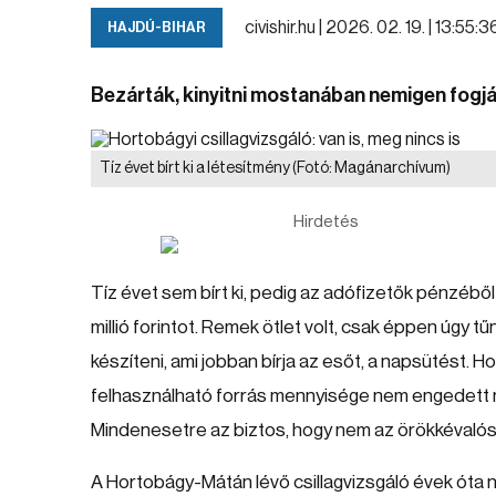
civishir.hu |
2026. 02. 19. | 13:55:3
HAJDÚ-BIHAR
Bezárták, kinyitni mostanában nemigen fogjá
Tíz évet bírt ki a létesítmény
(Fotó: Magánarchívum)
Hirdetés
Tíz évet sem bírt ki, pedig az adófizetők pénzéből
millió forintot. Remek ötlet volt, csak éppen úgy t
készíteni, ami jobban bírja az esőt, a napsütést.
felhasználható forrás mennyisége nem engedett m
Mindenesetre az biztos, hogy nem az örökkévalós
A Hortobágy-Mátán lévő csillagvizsgáló évek óta