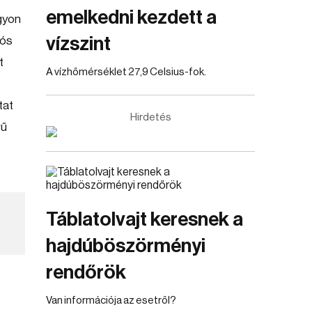
emelkedni kezdett a
ágyon
vízszint
iós
t
A vízhőmérséklet 27,9 Celsius-fok.
tat
Hirdetés
rű
Táblatolvajt keresnek a
hajdúböszörményi
rendőrök
Van információja az esetről?