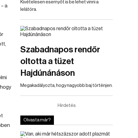
Kivételesen esernyőt is be lehet vinni a
 – a
lelátóra.
őr
tt,
Szabadnapos rendőr
oltotta a tüzet
Hajdúnánáson
lmi
Megakadályozta, hogy nagyobb baj történjen.
, hogy
Hirdetés
ét
Olvasta már?
kében