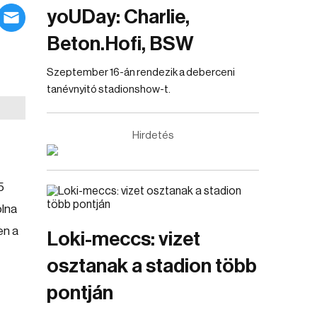
yoUDay: Charlie,
Beton.Hofi, BSW
Szeptember 16-án rendezik a deberceni
tanévnyitó stadionshow-t.
Hirdetés
5
olna
en a
Loki-meccs: vizet
osztanak a stadion több
pontján