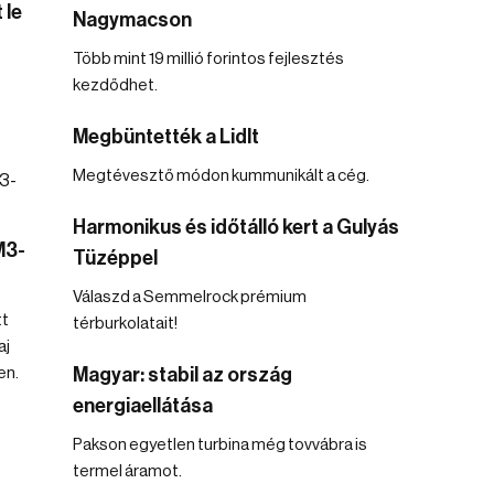
 le
Nagymacson
Több mint 19 millió forintos fejlesztés
kezdődhet.
Megbüntették a Lidlt
Megtévesztő módon kummunikált a cég.
Harmonikus és időtálló kert a Gulyás
M3-
Tüzéppel
Válaszd a Semmelrock prémium
tt
térburkolatait!
aj
en.
Magyar: stabil az ország
energiaellátása
Pakson egyetlen turbina még tovvábra is
termel áramot.