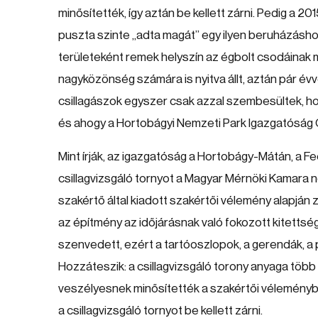
minősítették, így aztán be kellett zárni. Pedig a 
puszta szinte „adta magát” egy ilyen beruházásh
területeként remek helyszín az égbolt csodáinak m
nagyközönség számára is nyitva állt, aztán pár é
csillagászok egyszer csak azzal szembesültek, hogy
és ahogy a Hortobágyi Nemzeti Park Igazgatóság Cív
Mint írják, az igazgatóság a Hortobágy-Mátán, a Fec
csillagvizsgáló tornyot a Magyar Mérnöki Kamara n
szakértő által kiadott szakértői vélemény alapján z
az építmény az időjárásnak való fokozott kitettsé
szenvedett, ezért a tartóoszlopok, a gerendák, a
Hozzáteszik: a csillagvizsgáló torony anyaga több
veszélyesnek minősítették a szakértői véleményb
a csillagvizsgáló tornyot be kellett zárni.