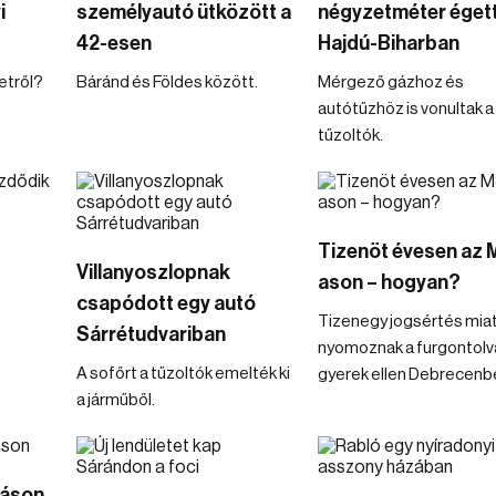
i
személyautó ütközött a
négyzetméter égett
42-esen
Hajdú-Biharban
etről?
Báránd és Földes között.
Mérgező gázhoz és
autótűzhöz is vonultak a
tűzoltók.
Tizenöt évesen az 
Villanyoszlopnak
ason – hogyan?
csapódott egy autó
Tizenegy jogsértés mia
Sárrétudvariban
nyomoznak a furgontolv
A sofőrt a tűzoltók emelték ki
gyerek ellen Debrecenb
a járműből.
náson