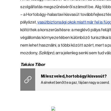
szolgáltatás megszűnéséről számolt be. Alig több 
– a Hortobágy-halastavi kisvasút továbbfejlesztése
pályázat,
vasútbiztonsági okok miatt már fel is fü
költöttek a korszerűsítésre: a meglévő pálya felú
végállomás környezetében különböző turisztikai 
nem lehet használni, a többi között azért, mert a 
mozdony,
Sziktipró
, arra jelenleg senki sem tud vál
Takács Tibor
Mi lesz veled, hortobágyi kisvasút?
A síneket benőtte a gaz, fájóan nagy a csend.