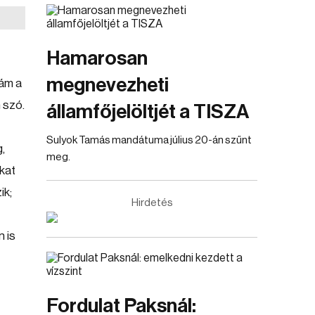
Hamarosan
megnevezheti
 ám a
 szó.
államfőjelöltjét a TISZA
Sulyok Tamás mandátuma július 20-án szűnt
,
meg.
kat
ik;
Hirdetés
n is
.
Fordulat Paksnál: