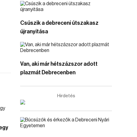
Csúszik a debreceni útszakasz
újranyitása
Van, aki már hétszázszor adott
plazmát Debrecenben
Hirdetés
 egy