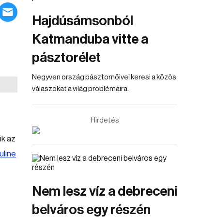
Hajdúsámsonból
Katmanduba vitte a
pásztorélet
Negyven ország pásztornőivel keresi a közös
válaszokat a világ problémáira.
Hirdetés
ik az
uline
Nem lesz víz a debreceni
belváros egy részén