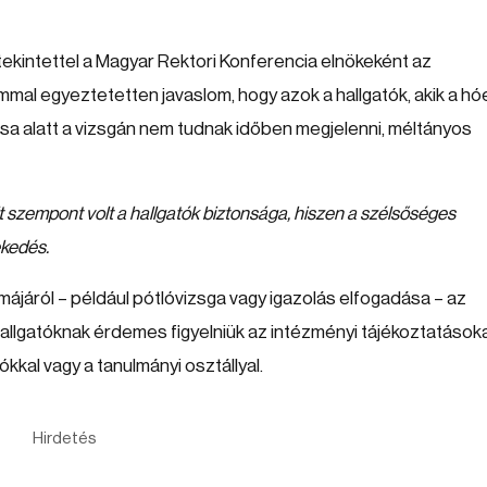
 tekintettel a Magyar Rektori Konferencia elnökeként az
ummal egyeztetetten javaslom, hogy azok a hallgatók, akik a h
ása alatt a vizsgán nem tudnak időben megjelenni, méltányos
 szempont volt a hallgatók biztonsága, hiszen a szélsőséges
ekedés.
járól – például pótlóvizsga vagy igazolás elfogadása – az
llgatóknak érdemes figyelniük az intézményi tájékoztatásoka
kkal vagy a tanulmányi osztállyal.
Hirdetés