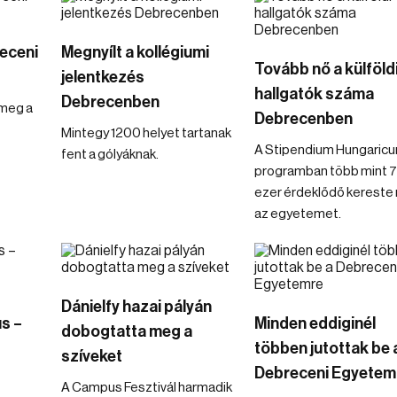
receni
Megnyílt a kollégiumi
Tovább nő a külföld
jelentkezés
hallgatók száma
Debrecenben
 meg a
Debrecenben
Mintegy 1200 helyet tartanak
A Stipendium Hungaric
fent a gólyáknak.
programban több mint 
ezer érdeklődő kereste
az egyetemet.
Dánielfy hazai pályán
s –
Minden eddiginél
dobogtatta meg a
többen jutottak be 
szíveket
Debreceni Egyetem
A Campus Fesztivál harmadik