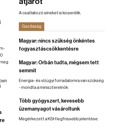
átjárót
A csatlakozó síneket is kicserélik.
i
Gazdaság
Magyar: nincs szükség önkéntes
um-
fogyasztáscsökkentésre
70
 meg
Magyar: Orbán tudta, mégsem tett
semmit
Energia- és vízügyi forradalomra van szükség
- mondta a miniszterelnök.
Több gyógyszert, kevesebb
üzemanyagot vásároltunk
a
Megérkezett a KSH legfrissebb jelentése.
re