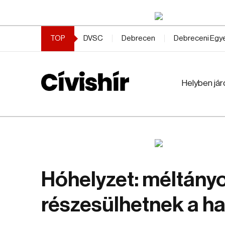
TOP
DVSC
Debrecen
Debreceni Eg
Helyben jár
Hóhelyzet: méltány
részesülhetnek a ha