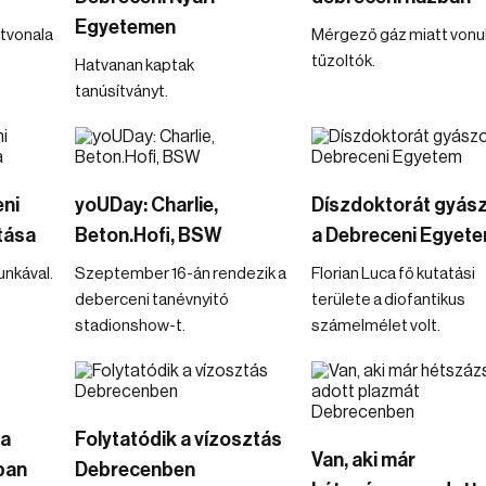
Egyetemen
útvonala
Mérgező gáz miatt vonul
tűzoltók.
Hatvanan kaptak
tanúsítványt.
eni
yoUDay: Charlie,
Díszdoktorát gyász
tása
Beton.Hofi, BSW
a Debreceni Egyet
nkával.
Szeptember 16-án rendezik a
Florian Luca fő kutatási
deberceni tanévnyitó
területe a diofantikus
stadionshow-t.
számelmélet volt.
 a
Folytatódik a vízosztás
Van, aki már
ban
Debrecenben