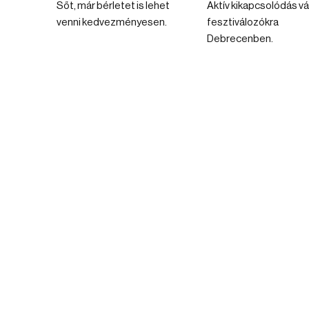
Sőt, már bérletet is lehet
Aktív kikapcsolódás vá
venni kedvezményesen.
fesztiválozókra
Debrecenben.