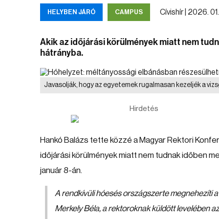
Cívishír |
2026. 01. 
HELYBEN JÁRÓ
CAMPUS
Akik az időjárási körülmények miatt nem tud
hátrányba.
Javasolják, hogy az egyetemek rugalmasan kezeljék a vi
Hirdetés
Hankó Balázs tette közzé a Magyar Rektori Konfere
időjárási körülmények miatt nem tudnak időben meg
január 8-án.
A rendkívüli hóesés országszerte megnehezíti a 
Merkely Béla, a rektoroknak küldött levelében a