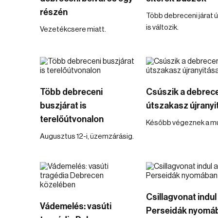
részén
Több debreceni járat 
is változik.
Vezetékcsere miatt.
Több debreceni
Csúszik a debrec
buszjárat is
útszakasz újranyi
terelőútvonalon
Később végeznek a mu
Augusztus 12-i, üzemzárásig.
Csillagvonat indul
Vádemelés: vasúti
Perseidák nyomá