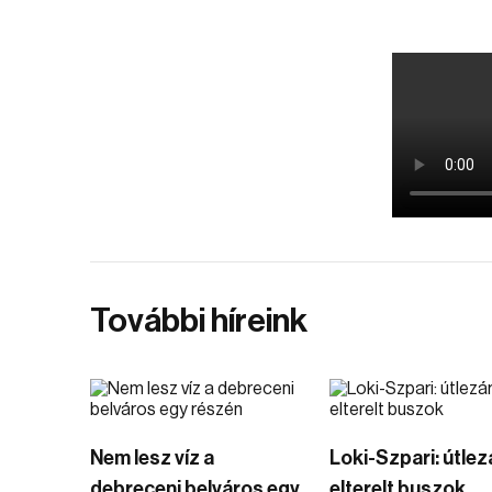
További híreink
Nem lesz víz a
Loki-Szpari: útlez
debreceni belváros egy
elterelt buszok