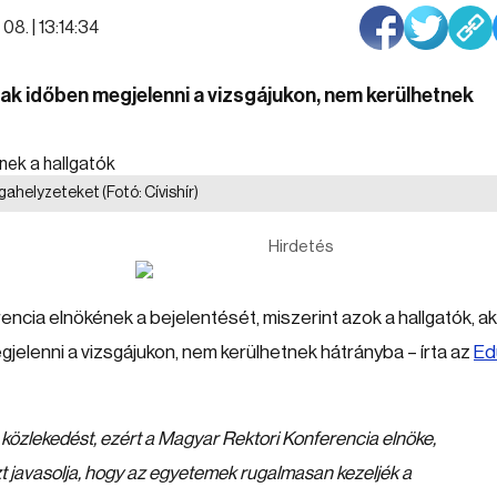
08. | 13:14:34
nak időben megjelenni a vizsgájukon, nem kerülhetnek
zsgahelyzeteket
(Fotó: Cívishír)
Hirdetés
ncia elnökének a bejelentését, miszerint azok a hallgatók, ak
jelenni a vizsgájukon, nem kerülhetnek hátrányba – írta az
Ed
közlekedést, ezért a Magyar Rektori Konferencia elnöke,
zt javasolja, hogy az egyetemek rugalmasan kezeljék a