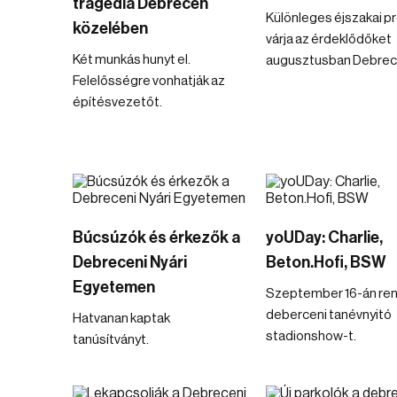
tragédia Debrecen
Különleges éjszakai 
közelében
várja az érdeklődőket
Két munkás hunyt el.
augusztusban Debrec
Felelősségre vonhatják az
építésvezetőt.
Búcsúzók és érkezők a
yoUDay: Charlie,
Debreceni Nyári
Beton.Hofi, BSW
Egyetemen
Szeptember 16-án ren
deberceni tanévnyitó
Hatvanan kaptak
stadionshow-t.
tanúsítványt.