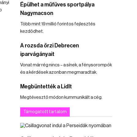
ányi
Épülhet a műfüves sportpálya
b
Nagymacson
Több mint 19 millió forintos fejlesztés
kezdődhet.
A rozsda őrzi Debrecen
iparvágányait
Vonat már rég nincs – a sínek, a fénysorompók
és a kérdések azonban megmaradtak.
Megbüntették a Lidlt
Megtévesztő módon kummunikált a cég.
Támogatott tartalom