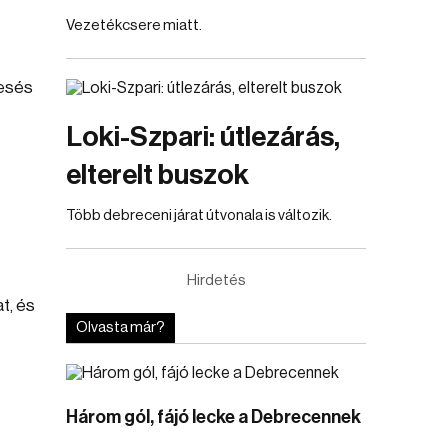
Vezetékcsere miatt.
óesés
Loki-Szpari: útlezárás,
elterelt buszok
Több debreceni járat útvonala is változik.
Hirdetés
t, és
Olvasta már?
Három gól, fájó lecke a Debrecennek