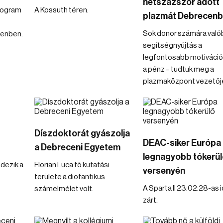
hétszázszor adott
program
A Kossuth téren.
plazmát Debrecen
Sok donor számára való
enben.
segítségnyújtás a
legfontosabb motiváció
a pénz – tudtuk meg a
plazmaközpont vezetőjé
Díszdoktorát gyászolja
DEAC-siker Európa
a Debreceni Egyetem
legnagyobb tókerül
dezik a
Florian Luca fő kutatási
versenyén
területe a diofantikus
A Sparta II 23:02:28-as 
számelmélet volt.
zárt.