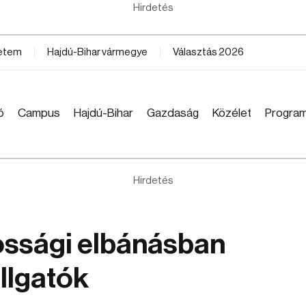
Hirdetés
yetem
Hajdú-Bihar vármegye
Választás 2026
ó
Campus
Hajdú-Bihar
Gazdaság
Közélet
Progra
Hirdetés
ossági elbánásban
llgatók