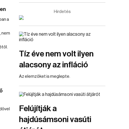
ben
Hirdetés
ban a
, nem
től.
Tíz éve nem volt ilyen
alacsony az infláció
Az elemzőket is meglepte.
ő
Felújítják a
idővel
hajdúsámsoni vasúti