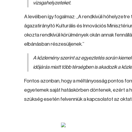
vizsgahelyzeteket.
A levélben így fogalmaz: „A rendkívüli hóhelyzetre
ágazatirányító Kulturális és Innovációs Minisztéri
okozta rendkívüli körülmények okán annak fennáll
elbánásban részesüljenek.”
A közlemény szerint az egyeztetés során kiemelt
időjárás miatt több térségben is akadozik a közl
Fontos azonban, hogy a méltányosság pontos formá
egyetemek saját hatáskörben döntenek, ezért a ha
szükség esetén felvenniük a kapcsolatot az oktató