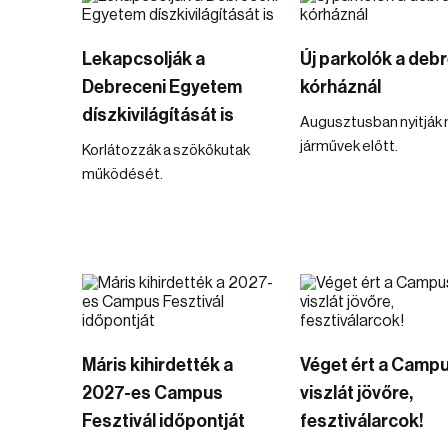
Lekapcsolják a
Új parkolók a deb
Debreceni Egyetem
kórháznál
díszkivilágítását is
Augusztusban nyitják
járművek előtt.
Korlátozzák a szökőkutak
működését.
Máris kihirdették a
Véget ért a Campu
2027-es Campus
viszlát jövőre,
Fesztivál időpontját
fesztiválarcok!