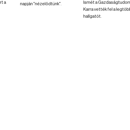
rt a
Ismét a Gazdaságtudom
napján "nézelődtünk".
Karra vették fel a legtöb
hallgatót.