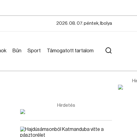
2026. 08. 07. péntek, Ibolya
mok
Bűn
Sport
Támogatott tartalom
Hi
Hirdetés