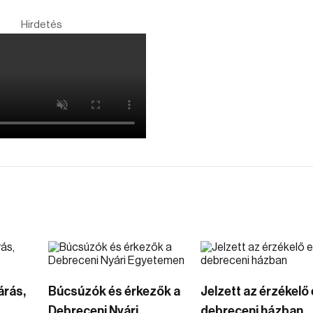
Hirdetés
árás,
Búcsúzók és érkezők a
Jelzett az érzékelő
Debreceni Nyári
debreceni házban