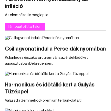
infláció
Az elemzőket is meglepte.
Támogatott tartalom
Csillagvonat indul a Perseidák nyomában
Különleges éjszakai program várja az érdeklődőket
augusztusban Debrecenben.
Harmonikus és időtálló kert a Gulyás
Tüzéppel
Válaszd a Semmelrock prémium térburkolatait!