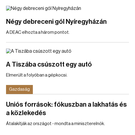
Négy debreceni gól Nyíregyházán
A DEAC elhozta a három pontot.
A Tiszába csúszott egy autó
Elmerült a folyóban a gépkocsi.
Gazdaság
Uniós források: fókuszban a lakhatás és
a közlekedés
Átalakítják az országot - mondta a miniszterelnök.