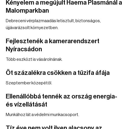
Kényelem a megújult Haema Plasmánál a
Malomparkban
Debreceni vérplazmaadás letisztult, biztonságos,
újjávarázsolt környezetben.
Fejlesztenék a kamerarendszert
Nyíracsádon
Több eszközt is vásárolnának.
Öt százalékra csökken a tűzifa áfája
Szeptember közepétől.
Ellenállóbbá tennék az ország energia-
és vízellátását
Munkához lát a védelmi munkacsoport.
Tíz éve nem volt ilyen alacsony az