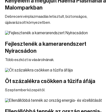
Kényelem a megújult Haema Plasmánál a
Malomparkban
Debreceni vérplazmaadás letisztult, biztonságos,
újjávarázsolt környezetben.
Fejlesztenék a kamerarendszert
Nyíracsádon
Több eszközt is vásárolnának.
Öt százalékra csökken a tűzifa áfája
Szeptember közepétől.
Ellenállóbbá tennék az ország energia-