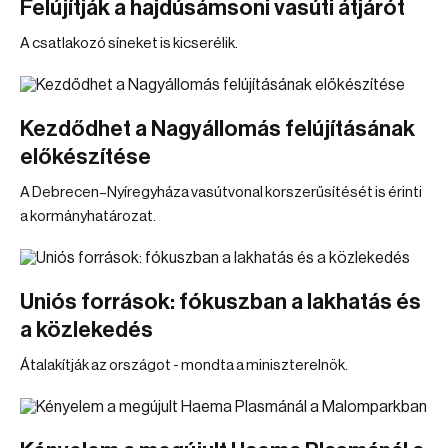
Felújítják a hajdúsámsoni vasúti átjárót
A csatlakozó síneket is kicserélik.
Kezdődhet a Nagyállomás felújításának
előkészítése
A Debrecen–Nyíregyháza vasútvonal korszerűsítését is érinti
a kormányhatározat.
Uniós források: fókuszban a lakhatás és
a közlekedés
Átalakítják az országot - mondta a miniszterelnök.