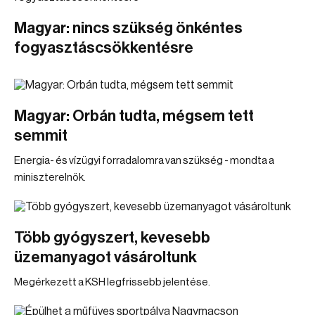
Magyar: nincs szükség önkéntes
fogyasztáscsökkentésre
Magyar: Orbán tudta, mégsem tett
semmit
Energia- és vízügyi forradalomra van szükség - mondta a
miniszterelnök.
Több gyógyszert, kevesebb
üzemanyagot vásároltunk
Megérkezett a KSH legfrissebb jelentése.