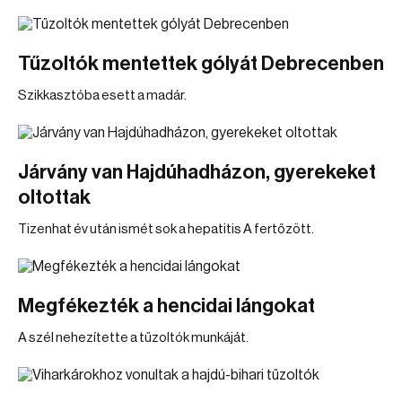
Tűzoltók mentettek gólyát Debrecenben
Szikkasztóba esett a madár.
Járvány van Hajdúhadházon, gyerekeket
oltottak
Tizenhat év után ismét sok a hepatitis A fertőzött.
Megfékezték a hencidai lángokat
A szél nehezítette a tűzoltók munkáját.