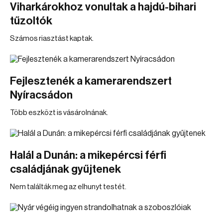
Viharkárokhoz vonultak a hajdú-bihari
tűzoltók
Számos riasztást kaptak.
Fejlesztenék a kamerarendszert
Nyíracsádon
Több eszközt is vásárolnának.
Halál a Dunán: a mikepércsi férfi
családjának gyűjtenek
Nem találták meg az elhunyt testét.