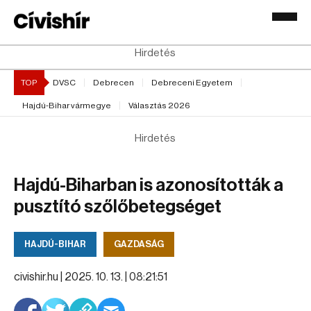
Hirdetés
TOP
DVSC
Debrecen
Debreceni Egyetem
Hajdú-Bihar vármegye
Választás 2026
Hirdetés
Hajdú-Biharban is azonosították a
pusztító szőlőbetegséget
HAJDÚ-BIHAR
GAZDASÁG
civishir.hu |
2025. 10. 13. | 08:21:51