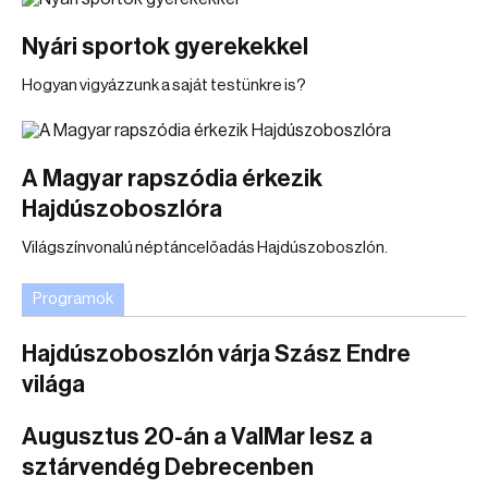
Nyári sportok gyerekekkel
Hogyan vigyázzunk a saját testünkre is?
A Magyar rapszódia érkezik
Hajdúszoboszlóra
Világszínvonalú néptáncelőadás Hajdúszoboszlón.
Programok
Hajdúszoboszlón várja Szász Endre
világa
Augusztus 20-án a ValMar lesz a
sztárvendég Debrecenben