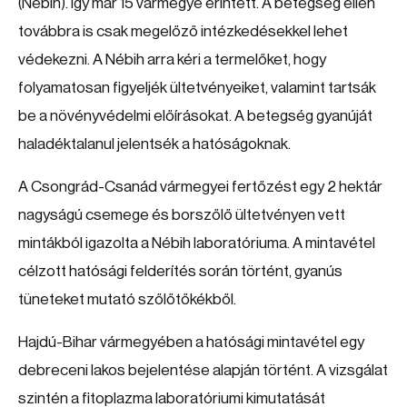
(Nébih). Így már 15 vármegye érintett. A betegség ellen
továbbra is csak megelőző intézkedésekkel lehet
védekezni. A Nébih arra kéri a termelőket, hogy
folyamatosan figyeljék ültetvényeiket, valamint tartsák
be a növényvédelmi előírásokat. A betegség gyanúját
haladéktalanul jelentsék a hatóságoknak.
A Csongrád-Csanád vármegyei fertőzést egy 2 hektár
nagyságú csemege és borszőlő ültetvényen vett
mintákból igazolta a Nébih laboratóriuma. A mintavétel
célzott hatósági felderítés során történt, gyanús
tüneteket mutató szőlőtőkékből.
Hajdú-Bihar vármegyében a hatósági mintavétel egy
debreceni lakos bejelentése alapján történt. A vizsgálat
szintén a fitoplazma laboratóriumi kimutatását