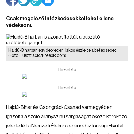
Csak megelőző intézkedésekkel lehet ellene
védekezni.
Hajdú-Biharban egy debreceni lakos észlelte a betegséget
(Fotó: Illusztráció/Freepik.com)
Hirdetés
Hirdetés
Hajdú-Bihar és Csongrád-Csanád vármegyében
igazolta a szőlő aranyszínű sárgaságát okozó kórokozó
jelenlétét a Nemzeti Élelmiszerlánc-biztonsági Hivatal