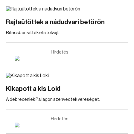
Rajtaütöttek a nádudvari betörőn
Bilincsben vitték el a tolvajt.
Hirdetés
Kikapott a kis Loki
A debreceniek Pallagon szenvedtek vereséget.
Hirdetés