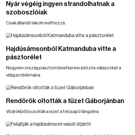
Nyár végéig ingyen strandolhatnak a
szoboszlóiak
Csak állandó lakcím kell hozzá.
Hajdúsámsonból Katmanduba vitte a
pásztorélet
Negyven ország pásztornőivel keresi a közös válaszokat a
világ problémáira.
Rendőrök oltották a tüzet Gáborjánban
Vödrökből locsolták a vizet a felcsapó lángokra.