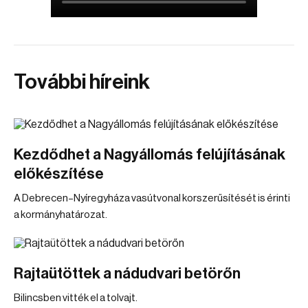
További híreink
Kezdődhet a Nagyállomás felújításának
előkészítése
A Debrecen–Nyíregyháza vasútvonal korszerűsítését is érinti
a kormányhatározat.
Rajtaütöttek a nádudvari betörőn
Bilincsben vitték el a tolvajt.