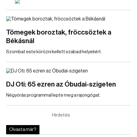
Tömegek boroztak, fröccsöztek a
Békásnál
Szombat este körözni kellett szabad helyekért.
DJ Oti: 65 ezren az Óbudai-szigeten
Négyórás programmal lepte meg a rajongógat.
Hirdetés
Olvasta már?