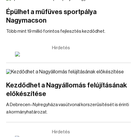
Épülhet a műfüves sportpálya
Nagymacson
Több mint 19 millió forintos fejlesztés kezdődhet.
Hirdetés
Kezdődhet a Nagyállomás felújításának
előkészítése
A Debrecen–Nyíregyháza vasútvonal korszerűsítését is érinti
a kormányhatározat.
Hirdetés