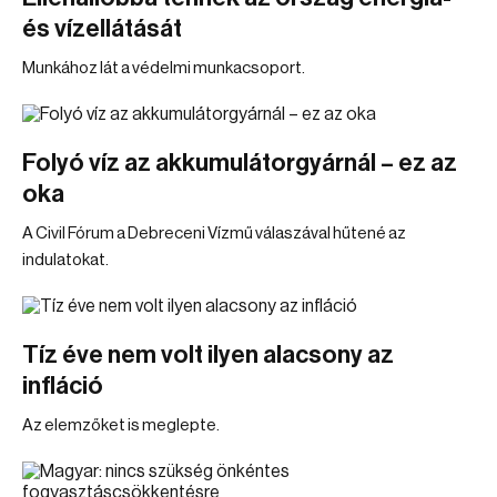
és vízellátását
Munkához lát a védelmi munkacsoport.
Folyó víz az akkumulátorgyárnál – ez az
oka
A Civil Fórum a Debreceni Vízmű válaszával hűtené az
indulatokat.
Tíz éve nem volt ilyen alacsony az
infláció
Az elemzőket is meglepte.