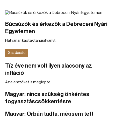
Búcsúzók és érkezők a Debreceni Nyári
Egyetemen
Hatvanan kaptak tanúsítványt.
Gazdaság
Tíz éve nem volt ilyen alacsony az
infláció
Az elemzőket is meglepte.
Magyar: nincs szükség önkéntes
fogyasztáscsökkentésre
Magyar: Orbán tudta, mégsem tett