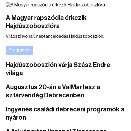
A Magyar rapszódia érkezik
Hajdúszoboszlóra
Világszínvonalú néptáncelőadás Hajdúszoboszlón.
Programok
Hajdúszoboszlón várja Szász Endre
világa
Augusztus 20-án a ValMar lesz a
sztárvendég Debrecenben
Ingyenes családi debreceni programok a
nyáron