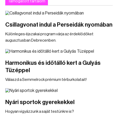
Támogatott tartalom
Csillagvonat indul a Perseidák nyomában
Különleges éjszakai program várja az érdeklődőket
augusztusban Debrecenben.
Harmonikus és időtálló kert a Gulyás
Tüzéppel
Válaszd a Semmelrock prémium térburkolatait!
Nyári sportok gyerekekkel
Hogyan vigyázzunk a saját testünkre is?