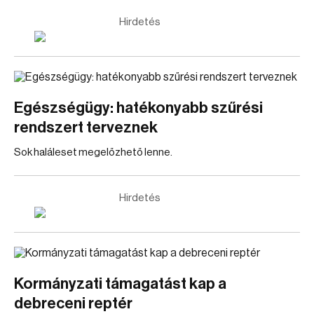
Hirdetés
Egészségügy: hatékonyabb szűrési
rendszert terveznek
Sok haláleset megelőzhető lenne.
Hirdetés
Kormányzati támagatást kap a
debreceni reptér