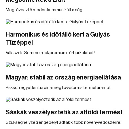
Megtévesztő módon kummunikált a cég.
Harmonikus és időtálló kert a Gulyás
Tüzéppel
Válaszd a Semmelrock prémium térburkolatait!
Magyar: stabil az ország energiaellátása
Pakson egyetlen turbina még tovvábra is termel áramot.
Sáskák veszélyeztetik az alföldi termést
Szükséghelyzeti engedélyt adtak ki több növényvédőszerre.