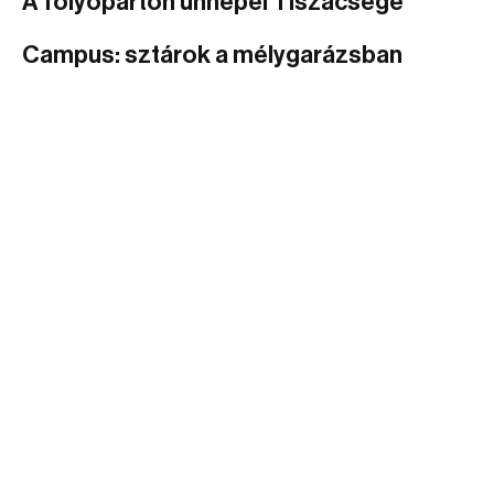
A folyóparton ünnepel Tiszacsege
Campus: sztárok a mélygarázsban