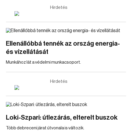
Hirdetés
Ellenállóbbá tennék az ország energia-
és vízellátását
Munkához lát a védelmi munkacsoport.
Hirdetés
Loki-Szpari: útlezárás, elterelt buszok
Több debreceni járat útvonala is változik.