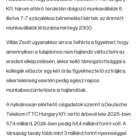
Kft. három eltérő területén dolgozó munkavállalók 6,
illetve 7-7 százalékos béremelést kértek; az érintett
munkavállalók létszáma mintegy 2300.
Villás Zsolt ugyanakkor arra is felhívta a figyelmet, hogy
amennyiben a tulajdonos nem hajlandó változtatni az
eredeti elképzelésén, akkor kellő támogatottsággal a
kollégák először egy két órás figyelmeztető sztrájkra,
sikertelenség esetén pedig egész napos
munkabeszüntetésre is hajlandóak.
A nyilvánosan elérhető cégadatok szerint a Deutsche
Telekom ITTC Hungary Kft. nettó árbevétele 2025-ben
57,4 milliárd, 2024-ben pedig 54,4 milliárd forint volt. A
társaság tavaly több mint 3 milliárd forint nyereséggel