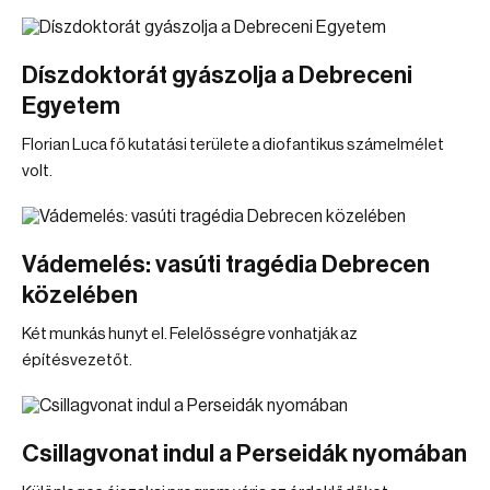
Díszdoktorát gyászolja a Debreceni
Egyetem
Florian Luca fő kutatási területe a diofantikus számelmélet
volt.
Vádemelés: vasúti tragédia Debrecen
közelében
Két munkás hunyt el. Felelősségre vonhatják az
építésvezetőt.
Csillagvonat indul a Perseidák nyomában