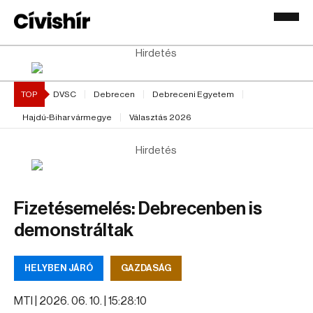
Hirdetés
TOP
DVSC
Debrecen
Debreceni Egyetem
Hajdú-Bihar vármegye
Választás 2026
Hirdetés
Fizetésemelés: Debrecenben is
demonstráltak
HELYBEN JÁRÓ
GAZDASÁG
MTI |
2026. 06. 10. | 15:28:10