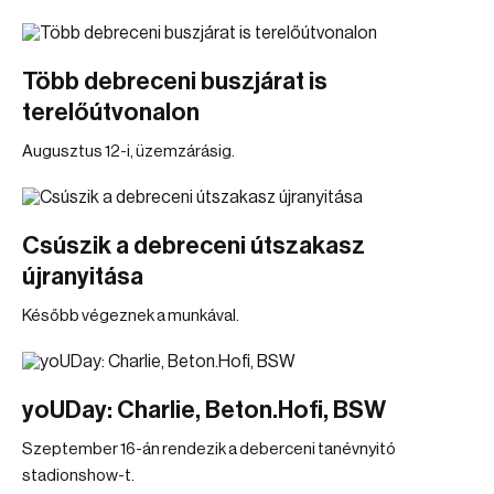
Több debreceni buszjárat is
terelőútvonalon
Augusztus 12-i, üzemzárásig.
Csúszik a debreceni útszakasz
újranyitása
Később végeznek a munkával.
yoUDay: Charlie, Beton.Hofi, BSW
Szeptember 16-án rendezik a deberceni tanévnyitó
stadionshow-t.