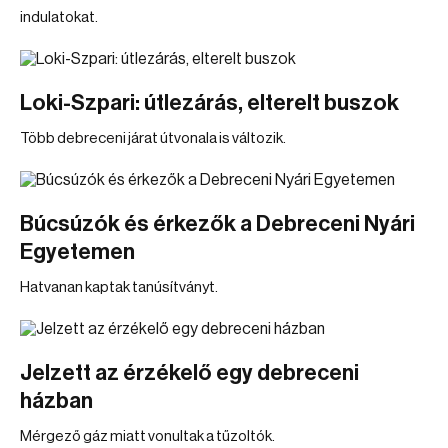
indulatokat.
Loki-Szpari: útlezárás, elterelt buszok
Több debreceni járat útvonala is változik.
Búcsúzók és érkezők a Debreceni Nyári
Egyetemen
Hatvanan kaptak tanúsítványt.
Jelzett az érzékelő egy debreceni
házban
Mérgező gáz miatt vonultak a tűzoltók.