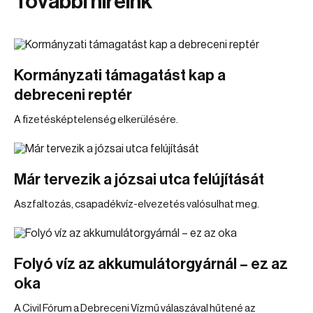
További híreink
Kormányzati támagatást kap a
debreceni reptér
A fizetésképtelenség elkerülésére.
Már tervezik a józsai utca felújítását
Aszfaltozás, csapadékvíz-elvezetés valósulhat meg.
Folyó víz az akkumulátorgyárnál – ez az
oka
A Civil Fórum a Debreceni Vízmű válaszával hűtené az