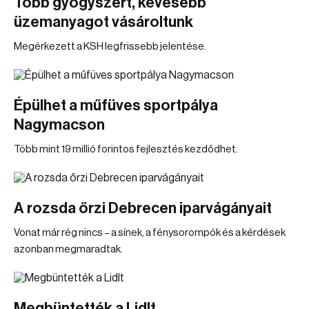
Több gyógyszert, kevesebb
üzemanyagot vásároltunk
Megérkezett a KSH legfrissebb jelentése.
Épülhet a műfüves sportpálya
Nagymacson
Több mint 19 millió forintos fejlesztés kezdődhet.
A rozsda őrzi Debrecen iparvágányait
Vonat már rég nincs – a sínek, a fénysorompók és a kérdések
azonban megmaradtak.
Megbüntették a Lidlt