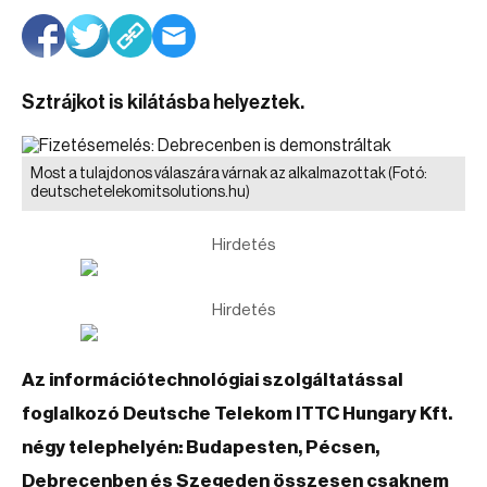
Sztrájkot is kilátásba helyeztek.
Most a tulajdonos válaszára várnak az alkalmazottak
(Fotó:
deutschetelekomitsolutions.hu)
Hirdetés
Hirdetés
Az információtechnológiai szolgáltatással
foglalkozó Deutsche Telekom ITTC Hungary Kft.
négy telephelyén: Budapesten, Pécsen,
Debrecenben és Szegeden összesen csaknem