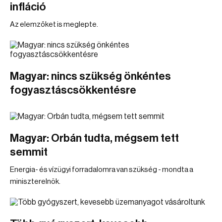
infláció
Az elemzőket is meglepte.
Magyar: nincs szükség önkéntes
fogyasztáscsökkentésre
Magyar: Orbán tudta, mégsem tett
semmit
Energia- és vízügyi forradalomra van szükség - mondta a
miniszterelnök.