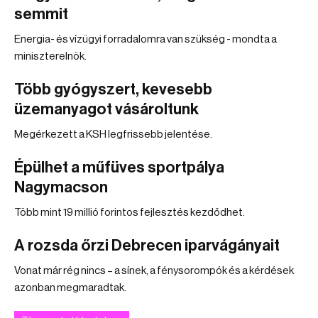
semmit
Energia- és vízügyi forradalomra van szükség - mondta a
miniszterelnök.
Több gyógyszert, kevesebb
üzemanyagot vásároltunk
Megérkezett a KSH legfrissebb jelentése.
Épülhet a műfüves sportpálya
Nagymacson
Több mint 19 millió forintos fejlesztés kezdődhet.
A rozsda őrzi Debrecen iparvágányait
Vonat már rég nincs – a sínek, a fénysorompók és a kérdések
azonban megmaradtak.