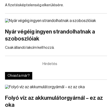
A fizetésképtelenség elkerülésére.
Nyár végéig ingyen strandolhatnak a
szoboszlóiak
Csak állandó lakcím kell hozzá.
Hirdetés
Olvasta már?
Folyó víz az akkumulátorgyárnál – ez az
oka