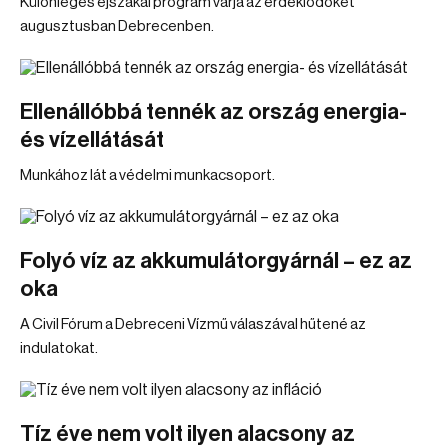
Különleges éjszakai program várja az érdeklődőket
augusztusban Debrecenben.
Ellenállóbbá tennék az ország energia-
és vízellátását
Munkához lát a védelmi munkacsoport.
Folyó víz az akkumulátorgyárnál – ez az
oka
A Civil Fórum a Debreceni Vízmű válaszával hűtené az
indulatokat.
Tíz éve nem volt ilyen alacsony az