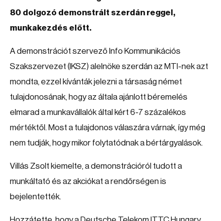
80 dolgozó demonstrált szerdán reggel,
munkakezdés előtt.
A demonstrációt szervező Info Kommunikációs
Szakszervezet (IKSZ) alelnöke szerdán az MTI-nek azt
mondta, ezzel kívánták jelezni a társaság német
tulajdonosának, hogy az általa ajánlott béremelés
elmarad a munkavállalók által kért 6-7 százalékos
mértéktől. Most a tulajdonos válaszára várnak, így még
nem tudják, hogy mikor folytatódnak a bértárgyalások.
Villás Zsolt kiemelte, a demonstrációról tudott a
munkáltató és az akciókat a rendőrségen is
bejelentették.
Hozzátette, hogy a Deutsche Telekom ITTC Hungary