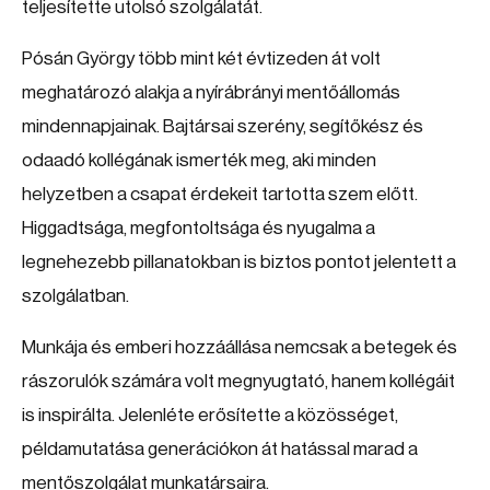
teljesítette utolsó szolgálatát.
Pósán György több mint két évtizeden át volt
meghatározó alakja a nyírábrányi mentőállomás
mindennapjainak. Bajtársai szerény, segítőkész és
odaadó kollégának ismerték meg, aki minden
helyzetben a csapat érdekeit tartotta szem előtt.
Higgadtsága, megfontoltsága és nyugalma a
legnehezebb pillanatokban is biztos pontot jelentett a
szolgálatban.
Munkája és emberi hozzáállása nemcsak a betegek és
rászorulók számára volt megnyugtató, hanem kollégáit
is inspirálta. Jelenléte erősítette a közösséget,
példamutatása generációkon át hatással marad a
mentőszolgálat munkatársaira.