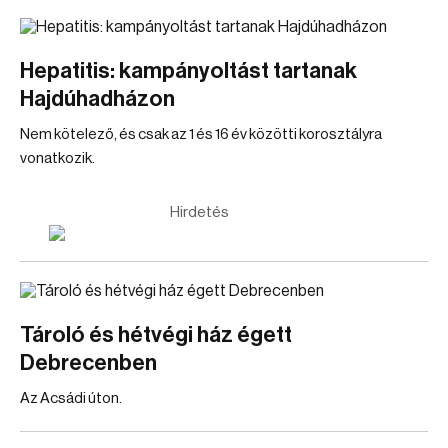
Hepatitis: kampányoltást tartanak
Hajdúhadházon
Nem kötelező, és csak az 1 és 16 év közötti korosztályra
vonatkozik.
Hirdetés
Tároló és hétvégi ház égett
Debrecenben
Az Acsádi úton.