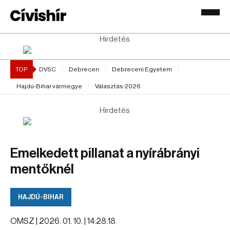
Hirdetés
TOP
DVSC
Debrecen
Debreceni Egyetem
Hajdú-Bihar vármegye
Választás 2026
Hirdetés
Emelkedett pillanat a nyírábrányi
mentőknél
HAJDÚ-BIHAR
OMSZ |
2026. 01. 10. | 14:28:18