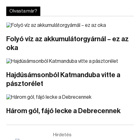
Olvasta már?
Folyó víz az akkumulátorgyárnál – ez az
oka
Hajdúsámsonból Katmanduba vitte a
pásztorélet
Három gól, fájó lecke a Debrecennek
Hirdetés