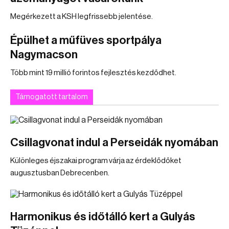
Megérkezett a KSH legfrissebb jelentése.
Épülhet a műfüves sportpálya
Nagymacson
Több mint 19 millió forintos fejlesztés kezdődhet.
Támogatott tartalom
Csillagvonat indul a Perseidák nyomában
Különleges éjszakai program várja az érdeklődőket
augusztusban Debrecenben.
Harmonikus és időtálló kert a Gulyás