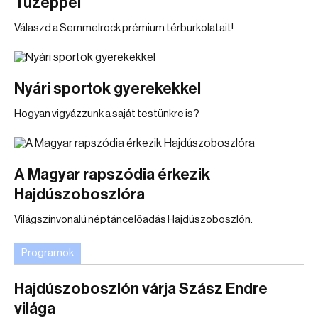
Tüzéppel
Válaszd a Semmelrock prémium térburkolatait!
Nyári sportok gyerekekkel
Hogyan vigyázzunk a saját testünkre is?
A Magyar rapszódia érkezik
Hajdúszoboszlóra
Világszínvonalú néptáncelőadás Hajdúszoboszlón.
Programok
Hajdúszoboszlón várja Szász Endre
világa