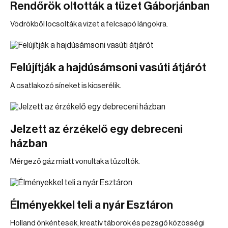
Rendőrök oltották a tüzet Gáborjánban
Vödrökből locsolták a vizet a felcsapó lángokra.
Felújítják a hajdúsámsoni vasúti átjárót
A csatlakozó síneket is kicserélik.
Jelzett az érzékelő egy debreceni
házban
Mérgező gáz miatt vonultak a tűzoltók.
Élményekkel teli a nyár Esztáron
Holland önkéntesek, kreatív táborok és pezsgő közösségi