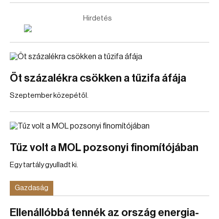
Hirdetés
Öt százalékra csökken a tűzifa áfája
Szeptember közepétől.
Tűz volt a MOL pozsonyi finomítójában
Egy tartály gyulladt ki.
Gazdaság
Ellenállóbbá tennék az ország energia-