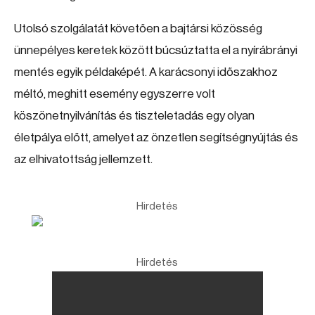
Utolsó szolgálatát követően a bajtársi közösség
ünnepélyes keretek között búcsúztatta el a nyírábrányi
mentés egyik példaképét. A karácsonyi időszakhoz
méltó, meghitt esemény egyszerre volt
köszönetnyilvánítás és tiszteletadás egy olyan
életpálya előtt, amelyet az önzetlen segítségnyújtás és
az elhivatottság jellemzett.
Hirdetés
Hirdetés