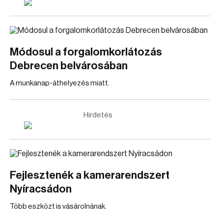
Módosul a forgalomkorlátozás
Debrecen belvárosában
A munkanap-áthelyezés miatt.
Hirdetés
Fejlesztenék a kamerarendszert
Nyíracsádon
Több eszközt is vásárolnának.