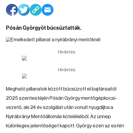
Pósán Györgyöt búcsúztatták.
Hirdetés
Hirdetés
Megható pillanatok között búcsúzott el bajtársaitól
2025 szentestéjén Pósán György mentőgépkocsi-
vezető, aki 24 év szolgálat után vonult nyugdíjba a
Nyírábrányi Mentőállomás kötelékéből. Az ünnep
különleges jelentőséget kapott: György ezen az estén