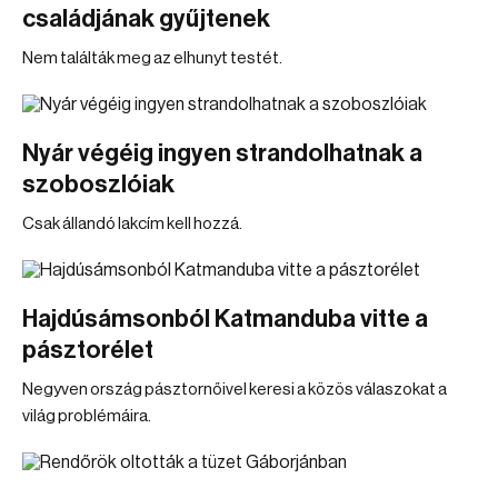
családjának gyűjtenek
Nem találták meg az elhunyt testét.
Nyár végéig ingyen strandolhatnak a
szoboszlóiak
Csak állandó lakcím kell hozzá.
Hajdúsámsonból Katmanduba vitte a
pásztorélet
Negyven ország pásztornőivel keresi a közös válaszokat a
világ problémáira.