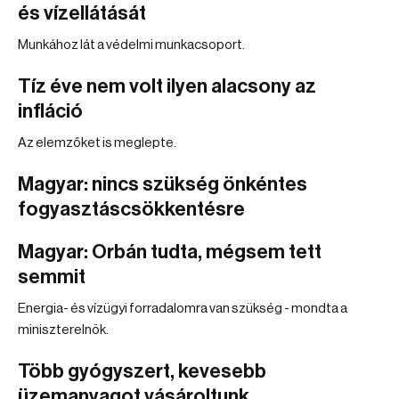
és vízellátását
Munkához lát a védelmi munkacsoport.
Tíz éve nem volt ilyen alacsony az
infláció
Az elemzőket is meglepte.
Magyar: nincs szükség önkéntes
fogyasztáscsökkentésre
Magyar: Orbán tudta, mégsem tett
semmit
Energia- és vízügyi forradalomra van szükség - mondta a
miniszterelnök.
Több gyógyszert, kevesebb
üzemanyagot vásároltunk