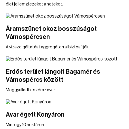
élet jellemzi ezeket a heteket.
Áramszünet okoz bosszúságot
Vámospércsen
A vízszolgáltatást aggregátorral biztosítják.
Erdős terület lángolt Bagamér és
Vámospércs között
Meggyulladt a széraz avar.
Avar égett Konyáron
Mintegy 10 hektáron.