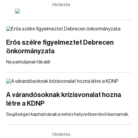
Hirdetés
Erős szélre figyelmeztet Debrecen
önkormányzata
Ne parkoljanak fák alá!
A várandósoknak krízisvonalat hozna
létre a KDNP
Segítséget kaphatnának a nehéz helyzetben lévő kismamák.
Hirdetés