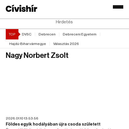
Hirdetés
TOP
DVSC
Debrecen
Debreceni Egyetem
Hajdú-Bihar vármegye
Választás 2026
Nagy Norbert Zsolt
2026.01.10 13:53:56
Földes egyik hodályában újra csoda született