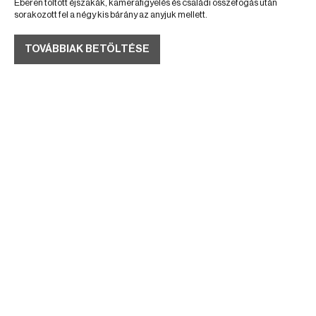
Éberen töltött éjszakák, kamerafigyelés és családi összefogás után
sorakozott fel a négy kis bárány az anyjuk mellett.
TOVÁBBIAK BETÖLTÉSE