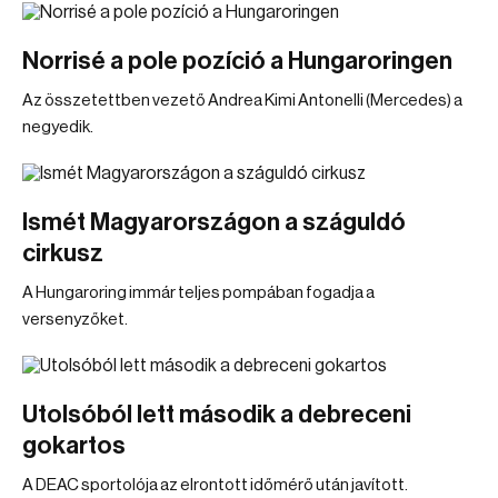
Norrisé a pole pozíció a Hungaroringen
Az összetettben vezető Andrea Kimi Antonelli (Mercedes) a
negyedik.
Ismét Magyarországon a száguldó
cirkusz
A Hungaroring immár teljes pompában fogadja a
versenyzőket.
Utolsóból lett második a debreceni
gokartos
A DEAC sportolója az elrontott időmérő után javított.