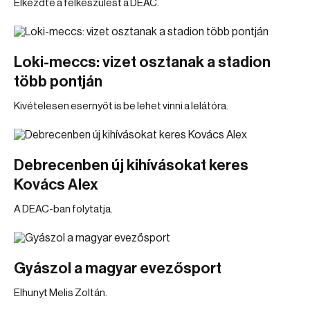
Elkezdte a felkészülést a DEAC.
Loki-meccs: vizet osztanak a stadion
több pontján
Kivételesen esernyőt is be lehet vinni a lelátóra.
Debrecenben új kihívásokat keres
Kovács Alex
A DEAC-ban folytatja.
Gyászol a magyar evezősport
Elhunyt Melis Zoltán.