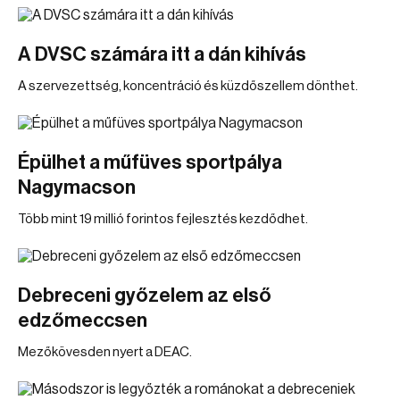
A DVSC számára itt a dán kihívás
A szervezettség, koncentráció és küzdőszellem dönthet.
Épülhet a műfüves sportpálya
Nagymacson
Több mint 19 millió forintos fejlesztés kezdődhet.
Debreceni győzelem az első
edzőmeccsen
Mezőkövesden nyert a DEAC.