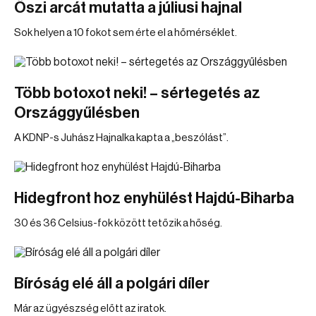
Őszi arcát mutatta a júliusi hajnal
Sok helyen a 10 fokot sem érte el a hőmérséklet.
Több botoxot neki! – sértegetés az
Országgyűlésben
A KDNP-s Juhász Hajnalka kapta a „beszólást”.
Hidegfront hoz enyhülést Hajdú-Biharba
30 és 36 Celsius-fok között tetőzik a hőség.
Bíróság elé áll a polgári díler
Már az ügyészség előtt az iratok.