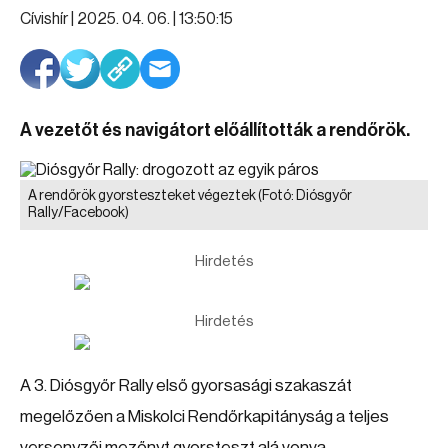
Cívishír |
2025. 04. 06. | 13:50:15
A vezetőt és navigátort előállították a rendőrök.
A rendőrök gyorsteszteket végeztek
(Fotó: Diósgyőr
Rally/Facebook)
Hirdetés
Hirdetés
A 3. Diósgyőr Rally első gyorsasági szakaszát
megelőzően a Miskolci Rendőrkapitányság a teljes
versenyzői mezőnyt gyorsteszt alá vonva