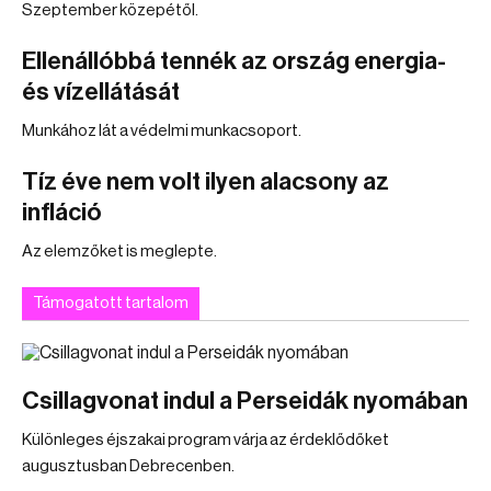
Szeptember közepétől.
Ellenállóbbá tennék az ország energia-
és vízellátását
Munkához lát a védelmi munkacsoport.
Tíz éve nem volt ilyen alacsony az
infláció
Az elemzőket is meglepte.
Támogatott tartalom
Csillagvonat indul a Perseidák nyomában
Különleges éjszakai program várja az érdeklődőket
augusztusban Debrecenben.