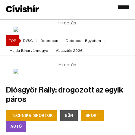
Hirdetés
TOP
DVSC
Debrecen
Debreceni Egyetem
Hajdú-Bihar vármegye
Választás 2026
Hirdetés
Diósgyőr Rally: drogozott az egyik
páros
TECHNIKAI SPORTOK
BŰN
SPORT
AUTÓ