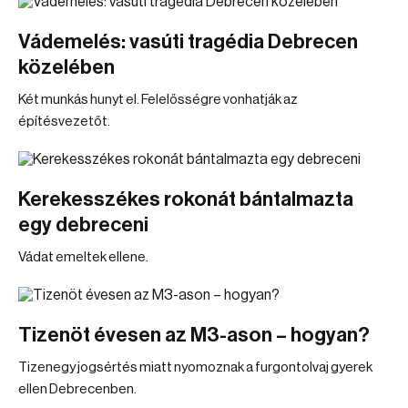
Vádemelés: vasúti tragédia Debrecen
közelében
Két munkás hunyt el. Felelősségre vonhatják az
építésvezetőt.
Kerekesszékes rokonát bántalmazta
egy debreceni
Vádat emeltek ellene.
Tizenöt évesen az M3-ason – hogyan?
Tizenegy jogsértés miatt nyomoznak a furgontolvaj gyerek
ellen Debrecenben.