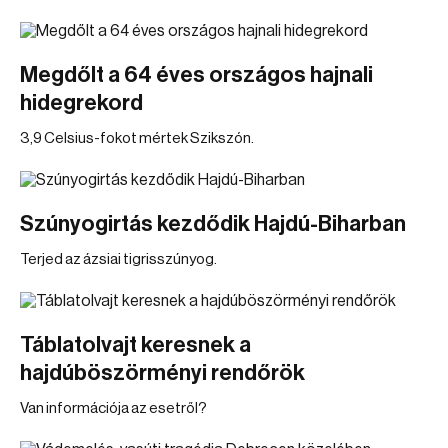
Megdőlt a 64 éves országos hajnali
hidegrekord
3,9 Celsius-fokot mértek Szikszón.
Szúnyogirtás kezdődik Hajdú-Biharban
Terjed az ázsiai tigrisszúnyog.
Táblatolvajt keresnek a
hajdúböszörményi rendőrök
Van információja az esetről?