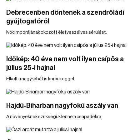
Debrecenben döntenek a szendrőládi
gyújtogatóról
Ivócimborájának okozott életveszélyes sérülést.
Időkép: 40 éve nem volt ilyen csípős a
július 25-i hajnal
Elkelt a nagykabát is korán reggel.
Hajdú-Biharban nagyfokú aszály van
A növényeknek szükségük lenne a csapadékra.