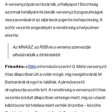
A versenyzőpárost kizárták, a Rallysport Bizottság
azonnali hatállyal intézkedik versenyzői jogosultságuk
visszavonásáról az eljárások jogerős befejezéséig. A
sofőr vezetői engedélyét a rendőrség a helyszínen
elvette.
Az MNASZ, az RSB és a verseny szervezője
elhatárolódik a történtektől.
Frissítés:
a
Blikk
információi szerint G. Máté versenyző
ittas állapotban ült a volán mögé, míg navigátoránál, M.
Barbaránál drogot is találtak. A járművezető
drogtesztje pozitív lett. A rendőrség a versenyzőt ittas
vezetés bódult állapotban vétsége miatt, míg az utasát
kábítószer birtoklása miatt vették őrizetbe – közölte