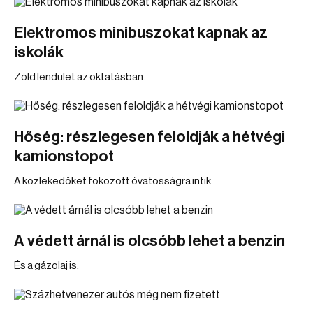
Elektromos minibuszokat kapnak az
iskolák
Zöld lendület az oktatásban.
Hőség: részlegesen feloldják a hétvégi
kamionstopot
A közlekedőket fokozott óvatosságra intik.
A védett árnál is olcsóbb lehet a benzin
És a gázolaj is.