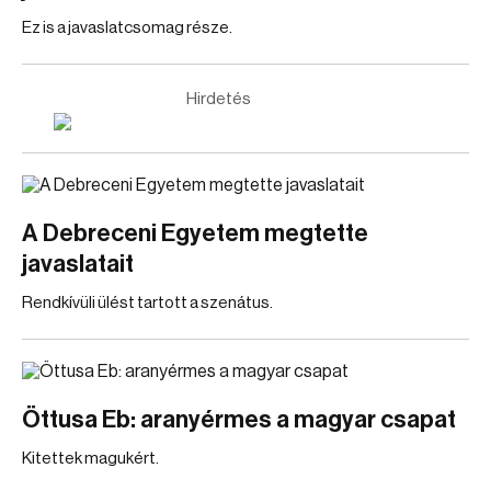
Ez is a javaslatcsomag része.
Hirdetés
A Debreceni Egyetem megtette
javaslatait
Rendkívüli ülést tartott a szenátus.
Öttusa Eb: aranyérmes a magyar csapat
Kitettek magukért.