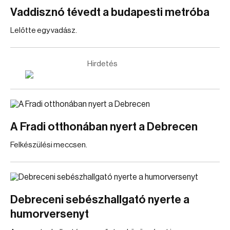
Vaddisznó tévedt a budapesti metróba
Lelőtte egy vadász.
Hirdetés
A Fradi otthonában nyert a Debrecen
Felkészülési meccsen.
Debreceni sebészhallgató nyerte a
humorversenyt