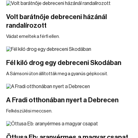
Volt barátnője debreceni házánál
randalírozott
Vádat emeltek a férfi ellen.
Fél kiló drog egy debreceni Skodában
A Sámsoni úton állították meg a gyanús gépkocsit.
A Fradi otthonában nyert a Debrecen
Felkészülési meccsen.
Öttusa Eb: aranyérmes a magyar csapat