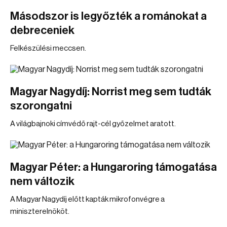
Másodszor is legyőzték a románokat a
debreceniek
Felkészülési meccsen.
Magyar Nagydíj: Norrist meg sem tudták
szorongatni
A világbajnoki címvédő rajt-cél győzelmet aratott.
Magyar Péter: a Hungaroring támogatása
nem változik
A Magyar Nagydíj előtt kapták mikrofonvégre a
miniszterelnököt.