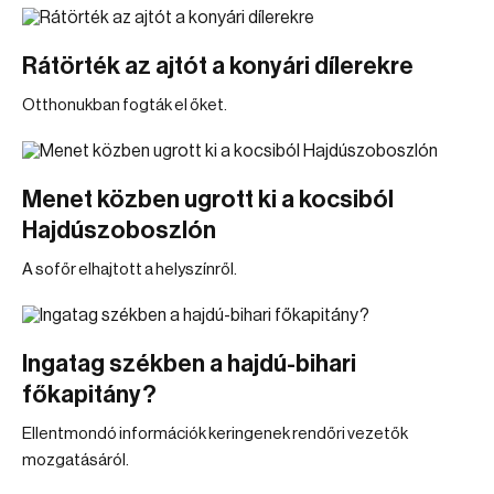
Rátörték az ajtót a konyári dílerekre
Otthonukban fogták el őket.
Menet közben ugrott ki a kocsiból
Hajdúszoboszlón
A sofőr elhajtott a helyszínről.
Ingatag székben a hajdú-bihari
főkapitány?
Ellentmondó információk keringenek rendőri vezetők
mozgatásáról.