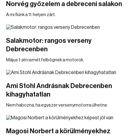
Norvég győzelem a debreceni salakon
A mi fiúnk a 11. helyen zárt.
Salakmotor: rangos verseny
Debrecenben
Május 1-jén ismét felbőgnek a motorok.
Ami Stohl Andrásnak Debrecenben
kihagyhatatlan
Nem habozna, ha egyszer versenymotorra ülhetne.
Magosi Norbert a körülményekhez