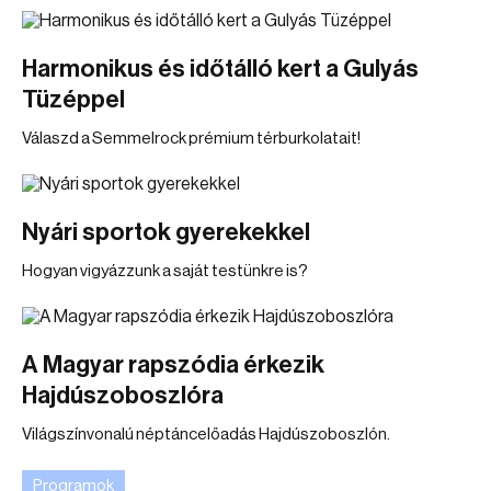
Harmonikus és időtálló kert a Gulyás
Tüzéppel
Válaszd a Semmelrock prémium térburkolatait!
Nyári sportok gyerekekkel
Hogyan vigyázzunk a saját testünkre is?
A Magyar rapszódia érkezik
Hajdúszoboszlóra
Világszínvonalú néptáncelőadás Hajdúszoboszlón.
Programok