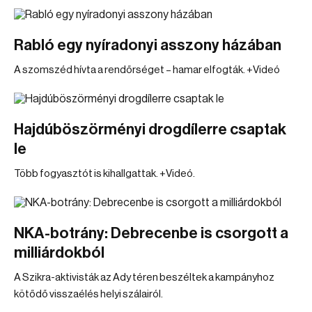
Rabló egy nyíradonyi asszony házában
A szomszéd hívta a rendőrséget – hamar elfogták. +Videó
Hajdúböszörményi drogdílerre csaptak
le
Több fogyasztót is kihallgattak. +Videó.
NKA-botrány: Debrecenbe is csorgott a
milliárdokból
A Szikra-aktivisták az Ady téren beszéltek a kampányhoz
kötődő visszaélés helyi szálairól.