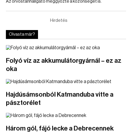
Az orvostanhallgató meggyőzte a közönséget is.
Hirdetés
Olvasta már?
Folyó víz az akkumulátorgyárnál – ez az
oka
Hajdúsámsonból Katmanduba vitte a
pásztorélet
Három gól, fájó lecke a Debrecennek