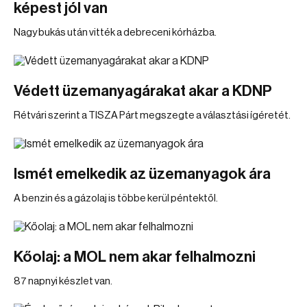
képest jól van
Nagy bukás után vitték a debreceni kórházba.
Védett üzemanyagárakat akar a KDNP
Rétvári szerint a TISZA Párt megszegte a választási ígéretét.
Ismét emelkedik az üzemanyagok ára
A benzin és a gázolaj is többe kerül péntektől.
Kőolaj: a MOL nem akar felhalmozni
87 napnyi készlet van.