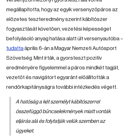
megállapította, hogy az egyik versenyzőpáros az
előzetes teszteredmény szerint kábítószer
fogyasztását követően, vezetési képességet
befolyásoló anyag hatása alatt ült versenyautóba –
tudatta
április 6-án a Magyar Nemzeti Autósport
Szövetség. Mint írták, a gyorsteszt pozitív
eredményére figyelemmel a páros mindkét tagját,
vezetőt és navigátort egyaránt előállították a
rendőrkapitányságra további intézkedés végett.
A hatóság a két személyt kábítószerrel
összefüggő bűncselekmények miatt vonták
eljárás alá és folytatják velük szemben az
ügyeket.