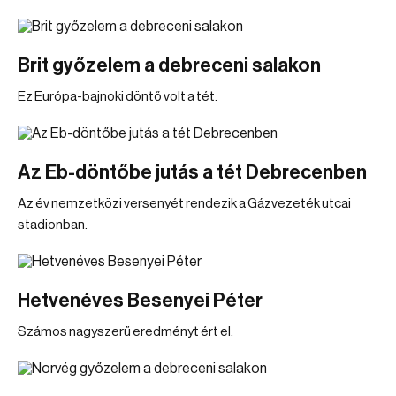
Brit győzelem a debreceni salakon
Ez Európa-bajnoki döntő volt a tét.
Az Eb-döntőbe jutás a tét Debrecenben
Az év nemzetközi versenyét rendezik a Gázvezeték utcai
stadionban.
Hetvenéves Besenyei Péter
Számos nagyszerű eredményt ért el.