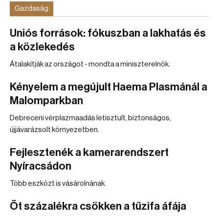
Gazdaság
Uniós források: fókuszban a lakhatás és
a közlekedés
Átalakítják az országot - mondta a miniszterelnök.
Kényelem a megújult Haema Plasmánál a
Malomparkban
Debreceni vérplazmaadás letisztult, biztonságos,
újjávarázsolt környezetben.
Fejlesztenék a kamerarendszert
Nyíracsádon
Több eszközt is vásárolnának.
Öt százalékra csökken a tűzifa áfája