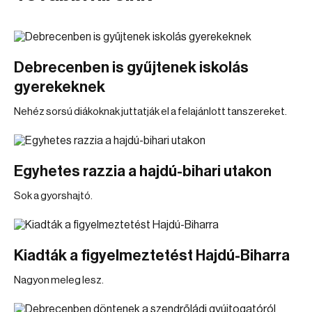
Debrecenben is gyűjtenek iskolás
gyerekeknek
Nehéz sorsú diákoknak juttatják el a felajánlott tanszereket.
Egyhetes razzia a hajdú-bihari utakon
Sok a gyorshajtó.
Kiadták a figyelmeztetést Hajdú-Biharra
Nagyon meleg lesz.