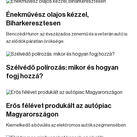
Énekművész olajos kézzel,
Biharkeresztesen
Benczédi Hunor: az évszázados zenemű és a veterán autó is
az elődök páratlan öröksége.
Szélvédő polírozás: mikor és hogyan
fogj hozzá?
Erős félévet produkált az autópiac
Magyarországon
Kiemelkedő a bővülés az elektromos autók szegmensében.