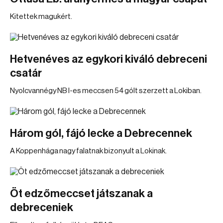
Kitettek magukért.
Hetvenéves az egykori kiváló debreceni
csatár
Nyolcvannégy NB I-es meccsen 54 gólt szerzett a Lokiban.
Három gól, fájó lecke a Debrecennek
A Koppenhága nagy falatnak bizonyult a Lokinak.
Öt edzőmeccset játszanak a
debreceniek