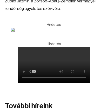
Zupkó Jázmin, a Borsod-Abaúj-Zemplén vármegyei
rendőrség ügyeletes szóvivője.
Hirdetés
Hirdetés
További híreink