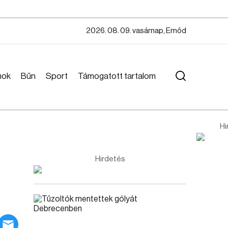
2026. 08. 09. vasárnap, Emőd
mok
Bűn
Sport
Támogatott tartalom
Hi
Hirdetés