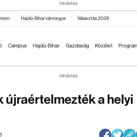
Hirdetés
yetem
Hajdú-Bihar vármegye
Választás 2026
ó
Campus
Hajdú-Bihar
Gazdaság
Közélet
Progra
Hirdetés
 újraértelmezték a helyi
58