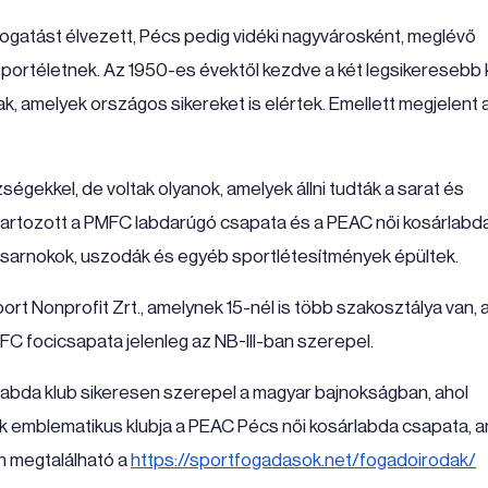
ogatást élvezett, Pécs pedig vidéki nagyvárosként, meglévő
a sportéletnek. Az 1950-es évektől kezdve a két legsikeresebb 
, amelyek országos sikereket is elértek. Emellett megjelent a
gekkel, de voltak olyanok, amelyek állni tudták a sarat és
é tartozott a PMFC labdarúgó csapata és a PEAC női kosárlabd
sarnokok, uszodák és egyéb sportlétesítmények épültek.
rt Nonprofit Zrt., amelynek 15-nél is több szakosztálya van, 
C focicsapata jelenleg az NB-III-ban szerepel.
rlabda klub sikeresen szerepel a magyar bajnokságban, ahol
gyik emblematikus klubja a PEAC Pécs női kosárlabda csapata, 
n megtalálható a
https://sportfogadasok.net/fogadoirodak/