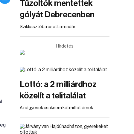
Tűzoltók mentettek
gólyát Debrecenben
Szikkasztóba esett a madár.
Hirdetés
Lottó: a 2 milliárdhoz
közelít a telitalálat
l
A négyesek csaknem kétmilliót érnek.
teg