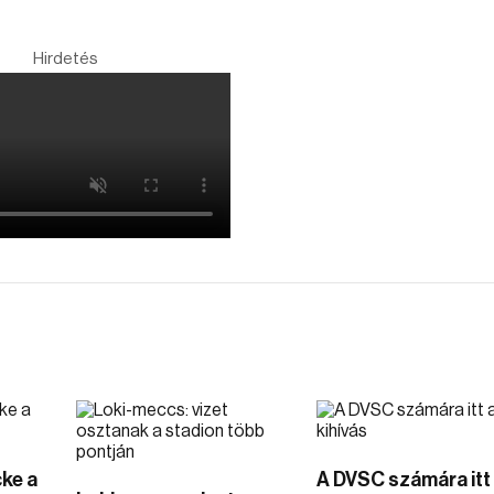
Hirdetés
cke a
A DVSC számára itt