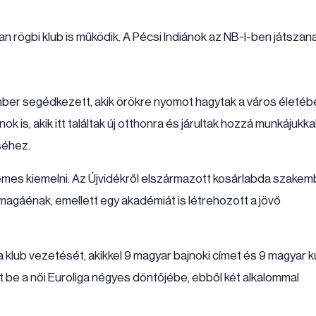
rögbi klub is működik. A Pécsi Indiánok az NB-I-ben játszana
er segédkezett, akik örökre nyomot hagytak a város életéb
nok is, akik itt találtak új otthonra és járultak hozzá munkájukka
séhez.
mes kiemelni. Az Újvidékről elszármazott kosárlabda szakem
magáénak, emellett egy akadémiát is létrehozott a jövő
 klub vezetését, akikkel 9 magyar bajnoki címet és 9 magyar 
t be a női Euroliga négyes döntőjébe, ebből két alkalommal