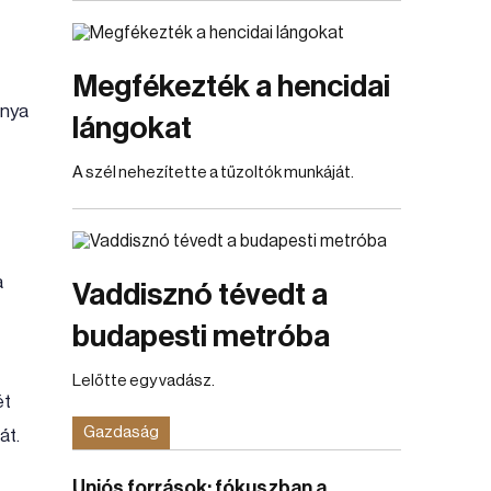
Megfékezték a hencidai
ánya
lángokat
A szél nehezítette a tűzoltók munkáját.
a
Vaddisznó tévedt a
budapesti metróba
Lelőtte egy vadász.
ét
Gazdaság
át.
Uniós források: fókuszban a