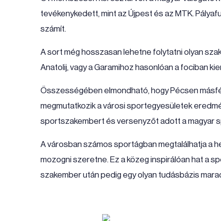
tevékenykedett, mint az Újpest és az MTK. Pályaf
számít.
A sort még hosszasan lehetne folytatni olyan szak
Anatolij, vagy a Garamihoz hasonlóan a fociban k
Összességében elmondható, hogy Pécsen másfél
megmutatkozik a városi sportegyesületek eredm
sportszakembert és versenyzőt adott a magyar s
A városban számos sportágban megtalálhatja a helyét
mozogni szeretne. Ez a közeg inspirálóan hat a spo
szakember után pedig egy olyan tudásbázis maradt