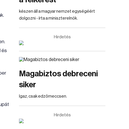
készen áll a magyar nemzet egységéért
k.
dolgozni - írta a miniszterelnök.
Hirdetés
en.
l és
Magabiztos debreceni
ber
siker
Igaz, csak edzőmeccsen.
kupát
Hirdetés