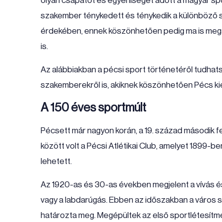
olyan csapatot és egyéniséget adott a magyar spo
szakember ténykedett és ténykedik a különböző 
érdekében, ennek köszönhetően pedig ma is megann
is.
Az alábbiakban a pécsi sport történetéről tudha
szakemberekről is, akiknek köszönhetően Pécs ki
A 150 éves sportmúlt
Pécsett már nagyon korán, a 19. század második f
között volt a Pécsi Atlétikai Club, amelyet 1899-ben
lehetett.
Az 1920-as és 30-as években megjelent a vívás és
vagy a labdarúgás. Ebben az időszakban a város 
határozta meg. Megépültek az első sportlétesítm