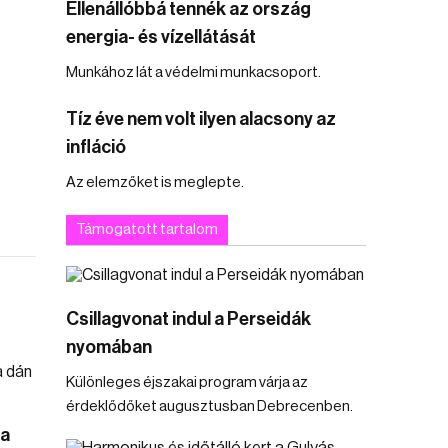
Ellenállóbbá tennék az ország
energia- és vízellátását
Munkához lát a védelmi munkacsoport.
Tíz éve nem volt ilyen alacsony az
infláció
Az elemzőket is meglepte.
Támogatott tartalom
Csillagvonat indul a Perseidák
nyomában
Különleges éjszakai program várja az
érdeklődőket augusztusban Debrecenben.
 a