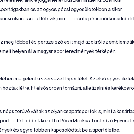
rtéletnek, akikre joggal lehet büszke mindenki. Számos
sportágakban és az egyes pécsi egyesületekben a siker
yi olyan csapat létezik, mint például a pécsi női kosárlabda
tsz meg többet és persze szó esik majd azokról az emblemati
emelt helyen áll a magyar sporteredmények térképén.
elében megjelent a szervezett sportélet. Az első egyesülete
 hoztak létre. Itt elsősorban tornázni, atletizálni és kerékpáro
 népszerűvé váltak az olyan csapatsportok is, mint a kosárla
sportéletét többek között a Pécsi Munkás Testedző Egyesüle
ények és egyre többen kapcsolódtak be a sportéletbe.