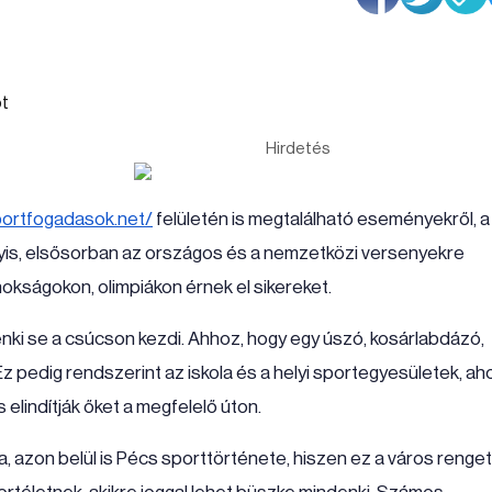
Hirdetés
portfogadasok.net/
felületén is megtalálható eseményekről, a
gyis, elsősorban az országos és a nemzetközi versenyekre
jnokságokon, olimpiákon érnek el sikereket.
enki se a csúcson kezdi. Ahhoz, hogy egy úszó, kosárlabdázó,
 Ez pedig rendszerint az iskola és a helyi sportegyesületek, aho
elindítják őket a megfelelő úton.
 azon belül is Pécs sporttörténete, hiszen ez a város renge