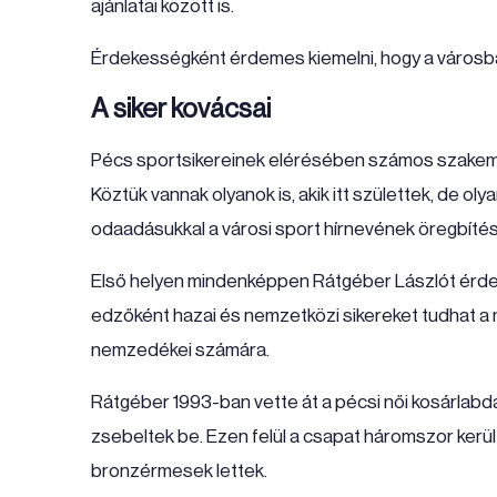
ajánlatai között is.
Érdekességként érdemes kiemelni, hogy a városban 
A siker kovácsai
Pécs sportsikereinek elérésében számos szakemb
Köztük vannak olyanok is, akik itt születtek, de olya
odaadásukkal a városi sport hírnevének öregbíté
Első helyen mindenképpen Rátgéber Lászlót érde
edzőként hazai és nemzetközi sikereket tudhat a 
nemzedékei számára.
Rátgéber 1993-ban vette át a pécsi női kosárlabda
zsebeltek be. Ezen felül a csapat háromszor kerül
bronzérmesek lettek.