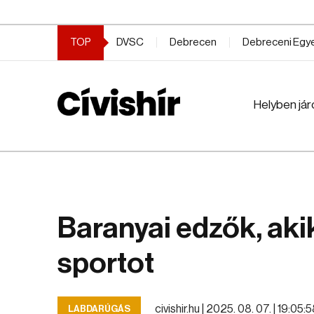
TOP
DVSC
Debrecen
Debreceni Eg
Helyben jár
Baranyai edzők, akik
sportot
civishir.hu |
2025. 08. 07. | 19:05:
LABDARÚGÁS