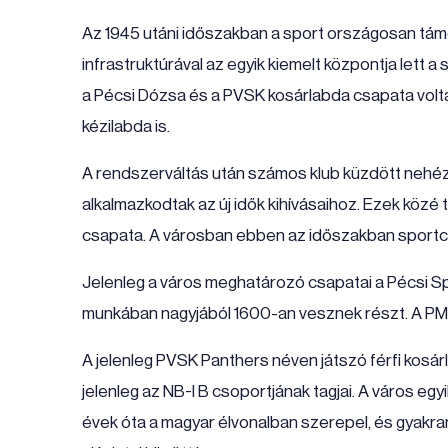
Az 1945 utáni időszakban a sport országosan tám
infrastruktúrával az egyik kiemelt központja lett 
a Pécsi Dózsa és a PVSK kosárlabda csapata voltak
kézilabda is.
A rendszerváltás után számos klub küzdött nehézsé
alkalmazkodtak az új idők kihívásaihoz. Ezek köz
csapata. A városban ebben az időszakban sportc
Jelenleg a város meghatározó csapatai a Pécsi Spo
munkában nagyjából 1600-an vesznek részt. A PMF
A jelenleg PVSK Panthers néven játszó férfi kosá
jelenleg az NB-I B csoportjának tagjai. A város e
évek óta a magyar élvonalban szerepel, és gyakra