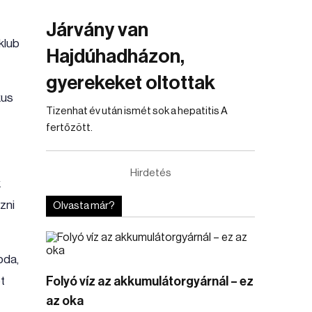
Járvány van
klub
Hajdúhadházon,
gyerekeket oltottak
kus
Tizenhat év után ismét sok a hepatitis A
fertőzött.
Hirdetés
k
zni
Olvasta már?
bda,
t
Folyó víz az akkumulátorgyárnál – ez
az oka