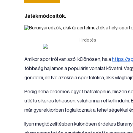
Játékmódosítók.
Hirdetés
Amikor sportról van szó, különösen, ha a
https://s
többség hajlamos a populáris vonalat követni. Va
gondolni, illetve azokra a sportolókra, akik világba
Pedig néha érdemes egyet hátralépni is, hiszen s
atléta sikeres lehessen, valahonnan el kell indulni.
már gyerekkorban foglalkoznak a tehetségekkel és 
Ilyen megközelítésben különösen érdekes Baranya,