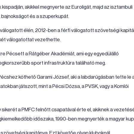
kispadján, akikkel megnyerte az Euroligát, majd az isztambuli
 bajnokságot és a szuperkupát.
válogatott élén, 2012-ben a férfi válogatott szövetségi kapit
dkét válogatottat vezethette.
re Pécsett a Rátgéber Akadémiát, ami egy egyedülálló
egkorszerűbb sport infrastruktúra található meg.
écshez köthető Garami József, aki a labdarúgásban tette le 
atokban játszott, mint a Pécsi Dózsa, a PVSK, vagy a Komlói
 sikerét a PMFC felnőtt csapatával érte el, akiknek a vezetés
 legkiemelkedőbb időszaka, 1990-ben megnyerték a magyar kup
 szövetségi kapitánya. Ezt követőe olyan kluboknál