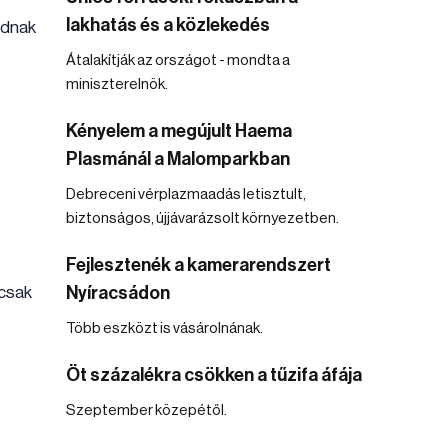
lakhatás és a közlekedés
rdnak
Átalakítják az országot - mondta a
miniszterelnök.
Kényelem a megújult Haema
Plasmánál a Malomparkban
Debreceni vérplazmaadás letisztult,
biztonságos, újjávarázsolt környezetben.
Fejlesztenék a kamerarendszert
 csak
Nyíracsádon
Több eszközt is vásárolnának.
Öt százalékra csökken a tűzifa áfája
Szeptember közepétől.