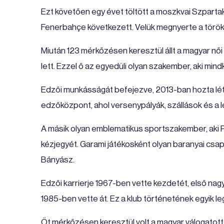
Ezt követően egy évet töltött a moszkvai Szpartak 
Fenerbahçe következett. Velük megnyerte a török
Miután 123 mérkőzésen keresztül állt a magyar női 
lett. Ezzel ő az egyedüli olyan szakember, aki min
Edzői munkásságát befejezve, 2013-ban hozta lét
edzőközpont, ahol versenypályák, szállások és a l
A másik olyan emblematikus sportszakember, aki P
kézjegyét. Garami játékosként olyan baranyai csap
Bányász.
Edzői karrierje 1967-ben vette kezdetét, első nagy
1985-ben vette át. Ez a klub történetének egyik
Öt mérkőzésen keresztül volt a magyar válogatott