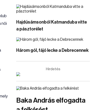
klub
Hajdúsámsonból Katmanduba vitte
 női
a pásztorélet
a
Három gól, fájó lecke a Debrecennek
a
Hirdetés
amely
Baka András elfogadta
a felkérést