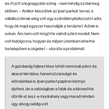
és itt jött a legnagyobb sóhaj – nem mindig szólal meg
időben. – Amikor készültek az ipari parkok tervei, a
vállalkozóknak elég volt egy szándéknyilatkozatot adni,
hogy ők majd egyszer használják a területet. Adtak is
sokan. Ám nem volt mögötte valódi üzleti modell. Nem
volt kidolgozva, hogyan és milyen ütemben lehetne
betelepíteni a cégeket – vázolta a problémát.
A gazdaság fejlesztése tehát nemcsak pénz és
akarat kérdése, hanem józanságé és
előrelátásé is. Ipari parkot papíron könnyű
építeni, de a valóságban a falak és a kilowattok
döntik el, lesz-e munkahely vagy marad minden
úgy, ahogy addig volt.