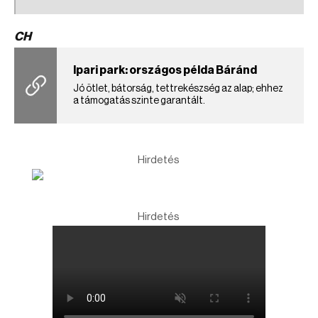
CH
Ipari park: országos példa Báránd
Jó ötlet, bátorság, tettrekészség az alap; ehhez
a támogatás szinte garantált.
Hirdetés
Hirdetés