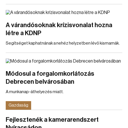
A várandósoknak krízisvonalat hozna
létre a KDNP
Segítséget kaphatnának a nehéz helyzetben lévő kismamák.
Módosul a forgalomkorlátozás
Debrecen belvárosában
A munkanap-áthelyezés miatt.
Gazdaság
Fejlesztenék a kamerarendszert
Nyíracsádon