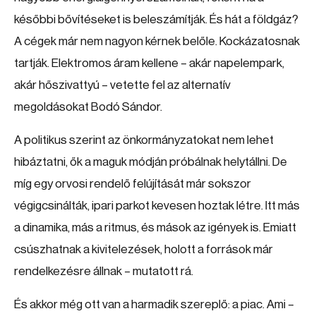
későbbi bővítéseket is beleszámítják. És hát a földgáz?
A cégek már nem nagyon kérnek belőle. Kockázatosnak
tartják. Elektromos áram kellene – akár napelempark,
akár hőszivattyú – vetette fel az alternatív
megoldásokat Bodó Sándor.
A politikus szerint az önkormányzatokat nem lehet
hibáztatni, ők a maguk módján próbálnak helytállni. De
míg egy orvosi rendelő felújítását már sokszor
végigcsinálták, ipari parkot kevesen hoztak létre. Itt más
a dinamika, más a ritmus, és mások az igények is. Emiatt
csúszhatnak a kivitelezések, holott a források már
rendelkezésre állnak – mutatott rá.
És akkor még ott van a harmadik szereplő: a piac. Ami –