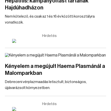
Hepatitis: kampányoltást tartanak
Hajdúhadházon
Nem kötelező, és csak az 1 és 16 év közötti korosztályra
vonatkozik.
Hirdetés
Kényelem a megújult Haema Plasmánál a
Malomparkban
Debreceni vérplazmaadás letisztult, biztonságos,
újjávarázsolt környezetben.
Hirdetés