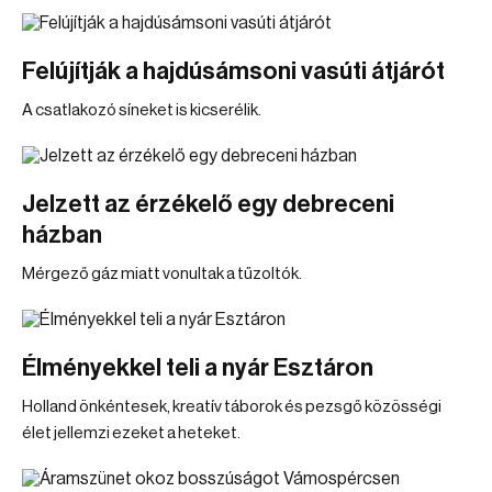
Felújítják a hajdúsámsoni vasúti átjárót
A csatlakozó síneket is kicserélik.
Jelzett az érzékelő egy debreceni
házban
Mérgező gáz miatt vonultak a tűzoltók.
Élményekkel teli a nyár Esztáron
Holland önkéntesek, kreatív táborok és pezsgő közösségi
élet jellemzi ezeket a heteket.