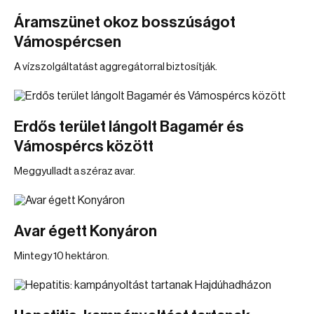
Áramszünet okoz bosszúságot
Vámospércsen
A vízszolgáltatást aggregátorral biztosítják.
Erdős terület lángolt Bagamér és
Vámospércs között
Meggyulladt a széraz avar.
Avar égett Konyáron
Mintegy 10 hektáron.