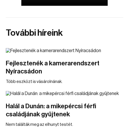
További híreink
Fejlesztenék a kamerarendszert
Nyíracsádon
Több eszközt is vásárolnának.
Halál a Dunán: a mikepércsi férfi
családjának gyűjtenek
Nem találták meg az elhunyt testét.