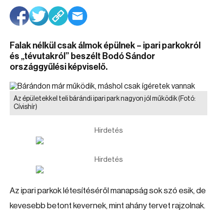
Falak nélkül csak álmok épülnek – ipari parkokról
és „tévutakról” beszélt Bodó Sándor
országgyűlési képviselő.
Az épületekkel teli bárándi ipari park nagyon jól működik
(Fotó:
Cívishír)
Hirdetés
Hirdetés
Az ipari parkok létesítéséről manapság sok szó esik, de
kevesebb betont kevernek, mint ahány tervet rajzolnak.