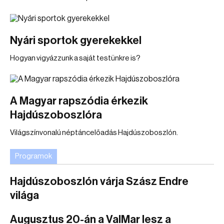
Nyári sportok gyerekekkel
Hogyan vigyázzunk a saját testünkre is?
A Magyar rapszódia érkezik
Hajdúszoboszlóra
Világszínvonalú néptáncelőadás Hajdúszoboszlón.
Programok
Hajdúszoboszlón várja Szász Endre
világa
Augusztus 20-án a ValMar lesz a