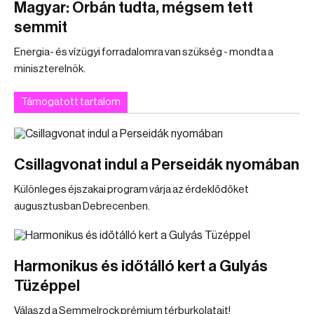
Magyar: Orbán tudta, mégsem tett
semmit
Energia- és vízügyi forradalomra van szükség - mondta a
miniszterelnök.
Támogatott tartalom
Csillagvonat indul a Perseidák nyomában
Különleges éjszakai program várja az érdeklődőket
augusztusban Debrecenben.
Harmonikus és időtálló kert a Gulyás
Tüzéppel
Válaszd a Semmelrock prémium térburkolatait!