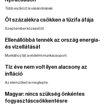
Több eszközt is vásárolnának.
Öt százalékra csökken a tűzifa áfája
Szeptember közepétől.
Ellenállóbbá tennék az ország energia-
és vízellátását
Munkához lát a védelmi munkacsoport.
Tíz éve nem volt ilyen alacsony az
infláció
Az elemzőket is meglepte.
Magyar: nincs szükség önkéntes
fogyasztáscsökkentésre