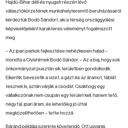
Hajdú-Bihar déli és nyugati részén lévő
választókörzetének munkahelyteremtő beruházásairól
kérdeztük Bodó Sándort, aki a térség országgyűlési
képviselőjeként karakteres véleményt fogalmazott
meg.
– Az ipari parkok fejlesztése nehézkesen halad –
mondta a Cívishírnek Bodó Sándor. – Az a baj, hogy sok
önkormányzat pusztán sík területben gondolkodik.
Elkerítik, bevezetik a vizet, a gázt és az áramot, táblát
tesznek ki, aztán várják a csodát. Csakhogy egy
vállalkozónak nem csupán egy terület kell, hanem tető,
négy fal, ipari áram, és lehetőleg jó úttal
megközelíthetően – tette hozzá.
Báránd példája szerinte követendő. Ott ugyanis