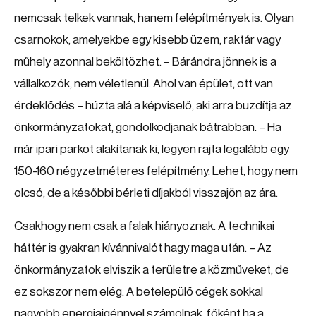
nemcsak telkek vannak, hanem felépítmények is. Olyan
csarnokok, amelyekbe egy kisebb üzem, raktár vagy
műhely azonnal beköltözhet. – Bárándra jönnek is a
vállalkozók, nem véletlenül. Ahol van épület, ott van
érdeklődés – húzta alá a képviselő, aki arra buzdítja az
önkormányzatokat, gondolkodjanak bátrabban. – Ha
már ipari parkot alakítanak ki, legyen rajta legalább egy
150-160 négyzetméteres felépítmény. Lehet, hogy nem
olcsó, de a későbbi bérleti díjakból visszajön az ára.
Csakhogy nem csak a falak hiányoznak. A technikai
háttér is gyakran kívánnivalót hagy maga után. – Az
önkormányzatok elviszik a területre a közműveket, de
ez sokszor nem elég. A betelepülő cégek sokkal
nagyobb energiaigénnyel számolnak, főként ha a