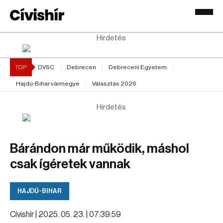
Hirdetés
TOP
DVSC
Debrecen
Debreceni Egyetem
Hajdú-Bihar vármegye
Választás 2026
Hirdetés
Bárándon már működik, máshol
csak ígéretek vannak
HAJDÚ-BIHAR
Cívishír |
2025. 05. 23. | 07:39:59