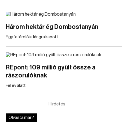
Három hektár ég Dombostanyán
Egy fatároló is lángra kapott.
REpont: 109 millió gyűlt össze a
rászorulóknak
Fél év alatt.
Hirdetés
Olvasta már?