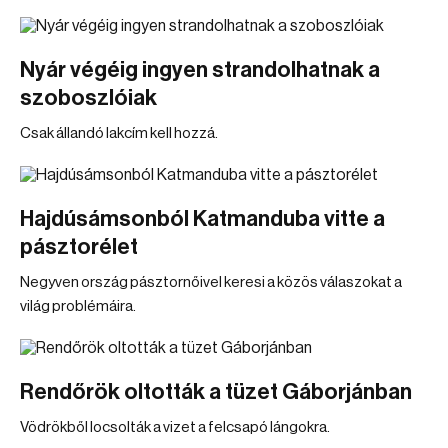
Nyár végéig ingyen strandolhatnak a
szoboszlóiak
Csak állandó lakcím kell hozzá.
Hajdúsámsonból Katmanduba vitte a
pásztorélet
Negyven ország pásztornőivel keresi a közös válaszokat a
világ problémáira.
Rendőrök oltották a tüzet Gáborjánban
Vödrökből locsolták a vizet a felcsapó lángokra.