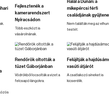
Halál a Dunán: a
Fejlesztenék a
ihari
mikepércsi férfi
kamerarendszert
családjának gyűjten
Nyíracsádon
ak.
Nem találták meg az elhun
Több eszközt is
testét.
vásárolnának.
Rendőrök oltották a
Felújítják a hajdúsám
tüzet Gáborjánban
vasúti átjárót
a
Vödrökből locsolták a vizet a
A csatlakozó síneket is
felcsapó lángokra.
kicserélik.
 közös