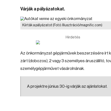
Várják a pályázatokat.
Kiírták a pályázatot
(Fotó: Illusztráció/magnific.com)
Hirdetés
Az önkormányzat gépjárművek beszerzésére írt ki p
zárt (dobozos), 2 vagy 3 személyes áruszállító, 
személygépjárművet vásárolnának.
A projektre június 30-ig várják az ajánlatokat.