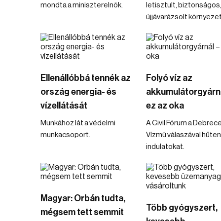
mondta a miniszterelnök.
letisztult, biztonságos
újjávarázsolt környeze
Ellenállóbbá tennék az
Folyó víz az
ország energia- és
akkumulátorgyárná
vízellátását
ez az oka
Munkához lát a védelmi
A Civil Fórum a Debrece
munkacsoport.
Vízmű válaszával hűten
indulatokat.
Magyar: Orbán tudta,
Több gyógyszert,
mégsem tett semmit