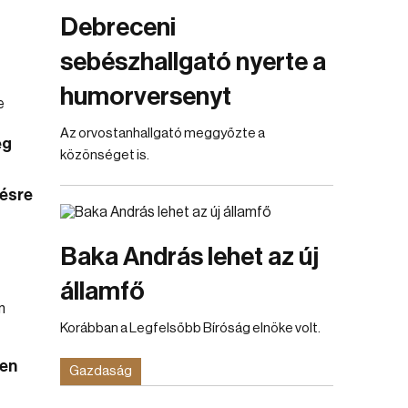
Debreceni
sebészhallgató nyerte a
humorversenyt
Az orvostanhallgató meggyőzte a
ég
közönséget is.
ésre
Baka András lehet az új
államfő
Korábban a Legfelsőbb Bíróság elnöke volt.
cen
Gazdaság