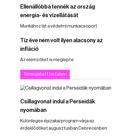
Ellenállóbbá tennék az ország
energia- és vízellátását
Munkához lát a védelmi munkacsoport.
Tíz éve nem volt ilyen alacsony az
infláció
Az elemzőket is meglepte.
Támogatott tartalom
Csillagvonat indul a Perseidák
nyomában
Különleges éjszakai program várja az
érdeklődőket augusztusban Debrecenben.