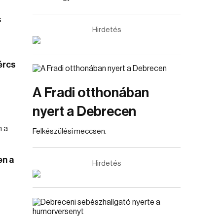
Hirdetés
ércs
A Fradi otthonában
nyert a Debrecen
Felkészülési meccsen.
en a
Hirdetés