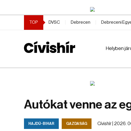
TOP
DVSC
Debrecen
Debreceni Eg
Helyben jár
Autókat venne az e
Cívishír |
2026. 06
HAJDÚ-BIHAR
GAZDASÁG