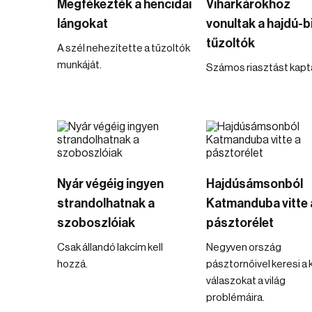
Megfékezték a hencidai
Viharkárokhoz
lángokat
vonultak a hajdú-b
tűzoltók
A szél nehezítette a tűzoltók
munkáját.
Számos riasztást kapt
Nyár végéig ingyen
Hajdúsámsonból
strandolhatnak a
Katmanduba vitte 
szoboszlóiak
pásztorélet
Csak állandó lakcím kell
Negyven ország
hozzá.
pásztornőivel keresi a
válaszokat a világ
problémáira.