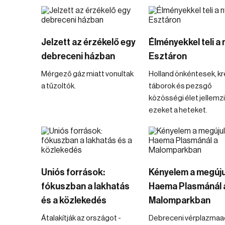
Jelzett az érzékelő egy
Élményekkel teli a 
debreceni házban
Esztáron
Mérgező gáz miatt vonultak
Holland önkéntesek, kr
a tűzoltók.
táborok és pezsgő
közösségi élet jellemzi
ezeket a heteket.
Uniós források:
Kényelem a megúju
fókuszban a lakhatás
Haema Plasmánál 
és a közlekedés
Malomparkban
Átalakítják az országot -
Debreceni vérplazmaa