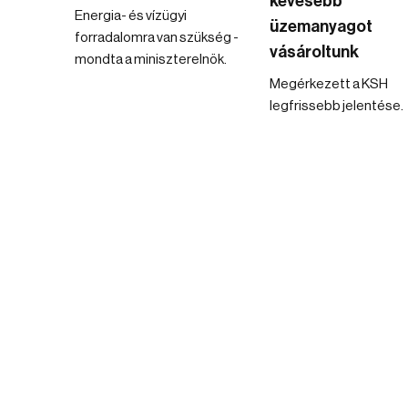
kevesebb
Energia- és vízügyi
üzemanyagot
forradalomra van szükség -
vásároltunk
mondta a miniszterelnök.
Megérkezett a KSH
legfrissebb jelentése.