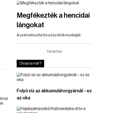
Megfékezték a hencidai
lángokat
A szél nehezítette a tűzoltók munkáját.
Hirdetés
Olvasta már?
Folyó víz az akkumulátorgyárnál – ez
az oka