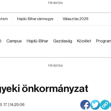
Hirdetés
yetem
Hajdú-Bihar vármegye
Választás 2026
ó
Campus
Hajdú-Bihar
Gazdaság
Közélet
Progra
Hirdetés
gyeki önkormányzat
. 17. | 14:25:06