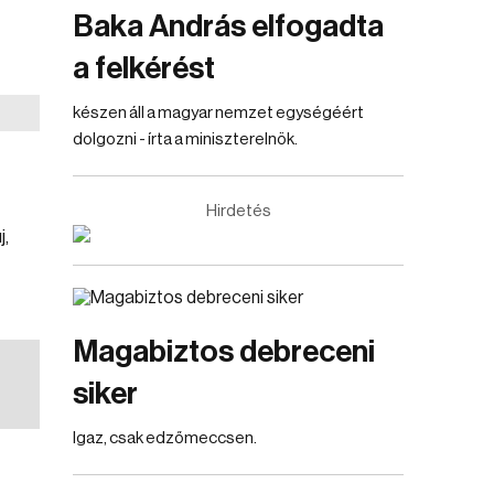
Baka András elfogadta
a felkérést
készen áll a magyar nemzet egységéért
dolgozni - írta a miniszterelnök.
Hirdetés
j,
Magabiztos debreceni
siker
Igaz, csak edzőmeccsen.