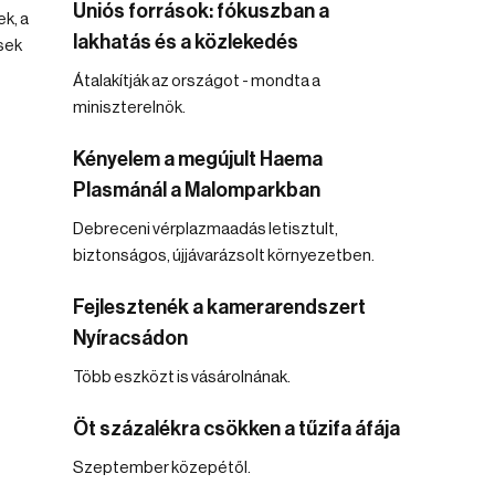
Uniós források: fókuszban a
ek, a
lakhatás és a közlekedés
sek
Átalakítják az országot - mondta a
miniszterelnök.
Kényelem a megújult Haema
Plasmánál a Malomparkban
Debreceni vérplazmaadás letisztult,
biztonságos, újjávarázsolt környezetben.
Fejlesztenék a kamerarendszert
Nyíracsádon
Több eszközt is vásárolnának.
Öt százalékra csökken a tűzifa áfája
Szeptember közepétől.