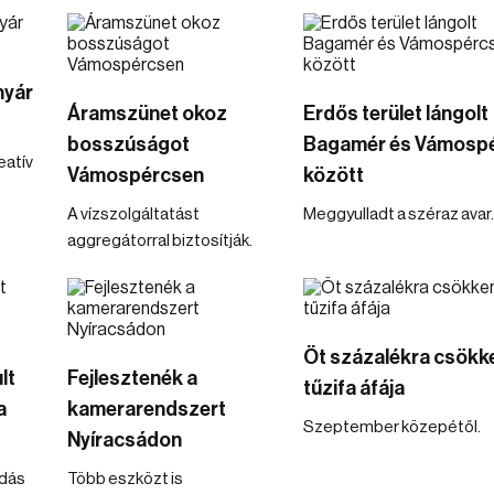
nyár
Áramszünet okoz
Erdős terület lángolt
bosszúságot
Bagamér és Vámosp
eatív
Vámospércsen
között
A vízszolgáltatást
Meggyulladt a széraz avar.
aggregátorral biztosítják.
Öt százalékra csökk
lt
Fejlesztenék a
tűzifa áfája
a
kamerarendszert
Szeptember közepétől.
Nyíracsádon
dás
Több eszközt is