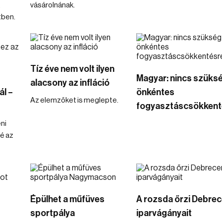
,
vásárolnának.
tben.
Tíz éve nem volt ilyen
Magyar: nincs szüks
alacsony az infláció
l –
önkéntes
Az elemzőket is meglepte.
fogyasztáscsökkent
ni
é az
Épülhet a műfüves
A rozsda őrzi Debre
sportpálya
iparvágányait