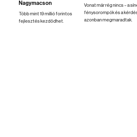
Nagymacson
Vonat már rég nincs – a sín
fénysorompók és a kérdé
Több mint 19 millió forintos
azonban megmaradtak.
fejlesztés kezdődhet.