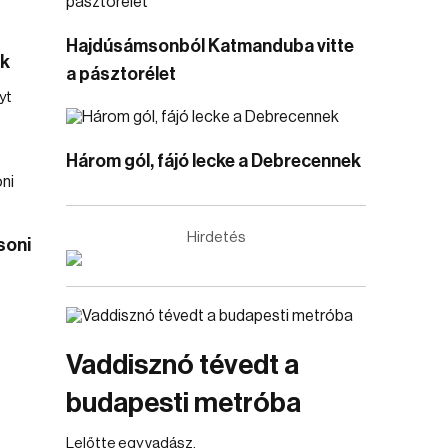
Hajdúsámsonból Katmanduba vitte
ek
a pásztorélet
yt
Három gól, fájó lecke a Debrecennek
Hirdetés
soni
Vaddisznó tévedt a
budapesti metróba
Lelőtte egy vadász.