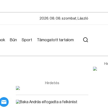
2026. 08. 08. szombat, László
mok
Bűn
Sport
Támogatott tartalom
Hi
Hirdetés