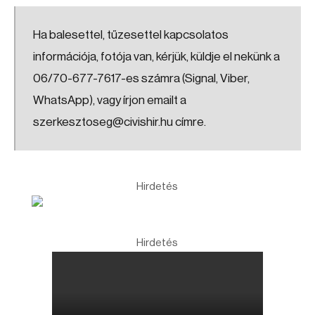
Ha balesettel, tűzesettel kapcsolatos
információja, fotója van, kérjük, küldje el nekünk a
06/70-677-7617-es számra (Signal, Viber,
WhatsApp), vagy írjon emailt a
szerkesztoseg@civishir.hu címre.
Hirdetés
Hirdetés