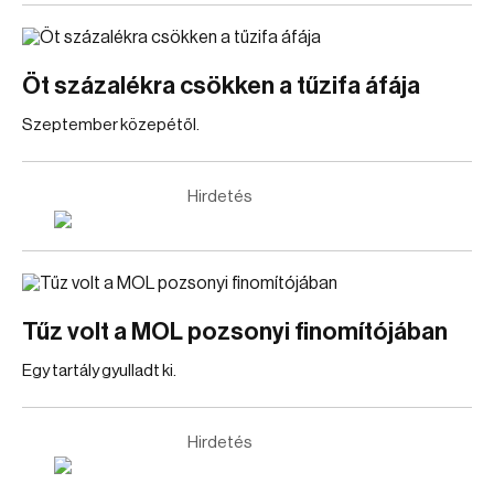
Öt százalékra csökken a tűzifa áfája
Szeptember közepétől.
Hirdetés
Tűz volt a MOL pozsonyi finomítójában
Egy tartály gyulladt ki.
Hirdetés