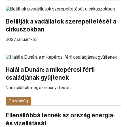
Betiltják a vadállatok szerepeltetését a
cirkuszokban
2027. január 1-től.
Halál a Dunán: a mikepércsi férfi
családjának gyűjtenek
Nem találták meg az elhunyt testét.
Gazdaság
Ellenállóbbá tennék az ország energia-
és vízellátását