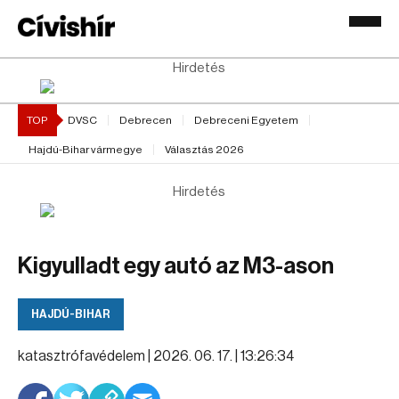
Hirdetés
TOP
DVSC
Debrecen
Debreceni Egyetem
Hajdú-Bihar vármegye
Választás 2026
Hirdetés
Kigyulladt egy autó az M3-ason
HAJDÚ-BIHAR
katasztrófavédelem |
2026. 06. 17. | 13:26:34