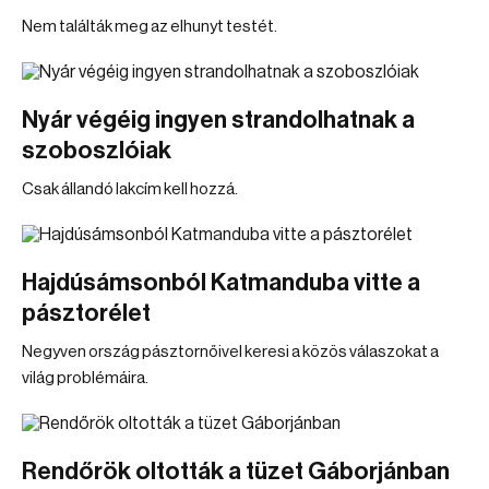
Nem találták meg az elhunyt testét.
Nyár végéig ingyen strandolhatnak a
szoboszlóiak
Csak állandó lakcím kell hozzá.
Hajdúsámsonból Katmanduba vitte a
pásztorélet
Negyven ország pásztornőivel keresi a közös válaszokat a
világ problémáira.
Rendőrök oltották a tüzet Gáborjánban