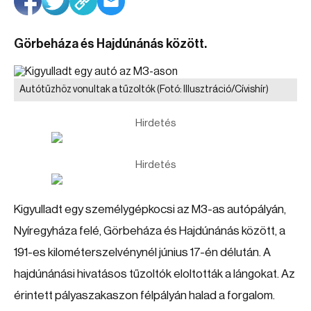
Görbeháza és Hajdúnánás között.
Autótűzhöz vonultak a tűzoltók
(Fotó: Illusztráció/Cívishír)
Hirdetés
Hirdetés
Kigyulladt egy személygépkocsi az M3-as autópályán,
Nyíregyháza felé, Görbeháza és Hajdúnánás között, a
191-es kilométerszelvénynél június 17-én délután. A
hajdúnánási hivatásos tűzoltók eloltották a lángokat. Az
érintett pályaszakaszon félpályán halad a forgalom.