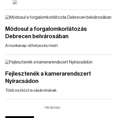
Módosul a forgalomkorlátozás
Debrecen belvárosában
A munkanap-áthelyezés miatt.
Fejlesztenék a kamerarendszert
Nyíracsádon
Több eszközt is vásárolnának.
Hirdetés