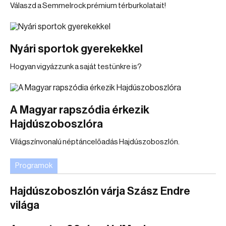
Válaszd a Semmelrock prémium térburkolatait!
Nyári sportok gyerekekkel
Hogyan vigyázzunk a saját testünkre is?
A Magyar rapszódia érkezik
Hajdúszoboszlóra
Világszínvonalú néptáncelőadás Hajdúszoboszlón.
Programok
Hajdúszoboszlón várja Szász Endre
világa