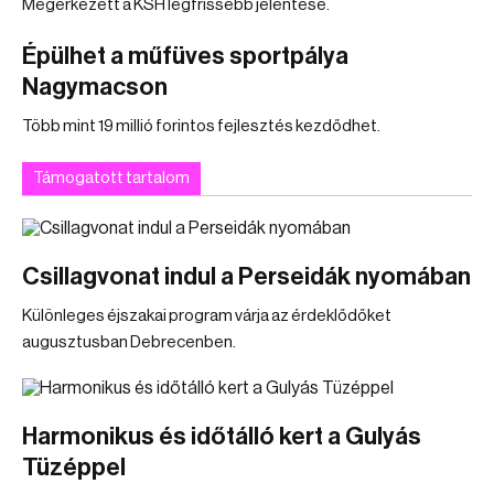
Megérkezett a KSH legfrissebb jelentése.
Épülhet a műfüves sportpálya
Nagymacson
Több mint 19 millió forintos fejlesztés kezdődhet.
Támogatott tartalom
Csillagvonat indul a Perseidák nyomában
Különleges éjszakai program várja az érdeklődőket
augusztusban Debrecenben.
Harmonikus és időtálló kert a Gulyás
Tüzéppel