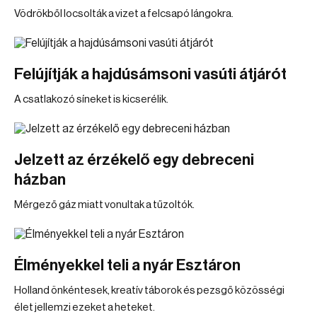
Vödrökből locsolták a vizet a felcsapó lángokra.
Felújítják a hajdúsámsoni vasúti átjárót
A csatlakozó síneket is kicserélik.
Jelzett az érzékelő egy debreceni
házban
Mérgező gáz miatt vonultak a tűzoltók.
Élményekkel teli a nyár Esztáron
Holland önkéntesek, kreatív táborok és pezsgő közösségi
élet jellemzi ezeket a heteket.