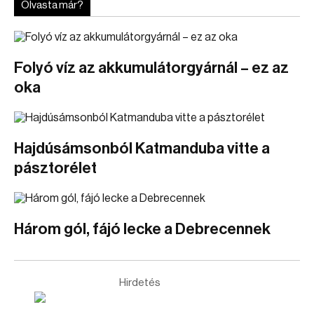
Olvasta már?
Folyó víz az akkumulátorgyárnál – ez az
oka
Hajdúsámsonból Katmanduba vitte a
pásztorélet
Három gól, fájó lecke a Debrecennek
Hirdetés