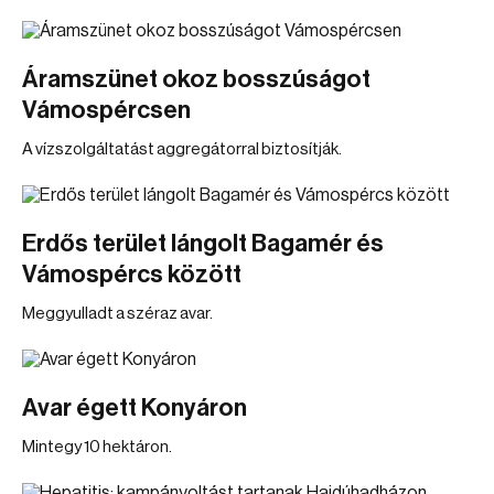
Áramszünet okoz bosszúságot
Vámospércsen
A vízszolgáltatást aggregátorral biztosítják.
Erdős terület lángolt Bagamér és
Vámospércs között
Meggyulladt a széraz avar.
Avar égett Konyáron
Mintegy 10 hektáron.