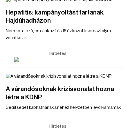
Hepatitis: kampányoltást tartanak
Hajdúhadházon
Nem kötelező, és csak az 1 és 16 év közötti korosztályra
vonatkozik.
Hirdetés
A várandósoknak krízisvonalat hozna
létre a KDNP
Segítséget kaphatnának a nehéz helyzetben lévő kismamák.
Hirdetés