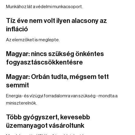
Munkához lát a védelmi munkacsoport.
Tíz éve nem volt ilyen alacsony az
infláció
Az elemzőket is meglepte.
Magyar: nincs szükség önkéntes
fogyasztáscsökkentésre
Magyar: Orbán tudta, mégsem tett
semmit
Energia- és vízügyi forradalomra van szükség - mondta a
miniszterelnök.
Több gyógyszert, kevesebb
üzemanyagot vásároltunk