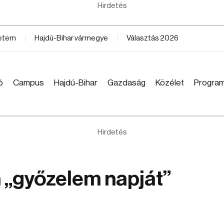
Hirdetés
yetem
Hajdú-Bihar vármegye
Választás 2026
ó
Campus
Hajdú-Bihar
Gazdaság
Közélet
Progra
Hirdetés
 „győzelem napját”