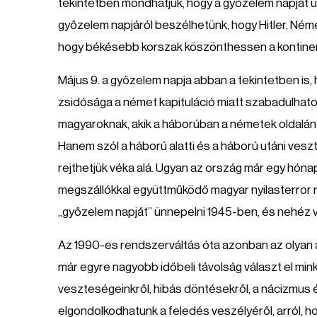
tekintetben mondhatjuk, hogy a győzelem napját 
győzelem napjáról beszélhetünk, hogy Hitler, Néme
hogy békésebb korszak köszönthessen a kontine
Május 9. a győzelem napja abban a tekintetben i
zsidósága a német kapituláció miatt szabadulhatot
magyaroknak, akik a háborúban a németek oldalán 
Hanem szól a háború alatti és a háború utáni ves
rejthetjük véka alá. Ugyan az ország már egy hóna
megszállókkal együttműködő magyar nyilasterror ré
„győzelem napját” ünnepelni 1945-ben, és nehéz v
Az 1990-es rendszerváltás óta azonban az olyan alk
már egyre nagyobb időbeli távolság választ el min
veszteségeinkről, hibás döntésekről, a nácizmus
elgondolkodhatunk a feledés veszélyéről, arról, hog