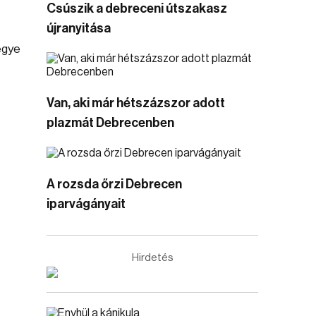
Csúszik a debreceni útszakasz
újranyitása
egye
Van, aki már hétszázszor adott
plazmát Debrecenben
A rozsda őrzi Debrecen
iparvágányait
Hirdetés