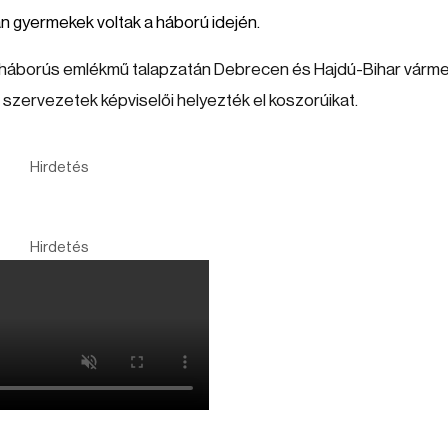
n gyermekek voltak a háború idején.
ágháborús emlékmű talapzatán Debrecen és Hajdú-Bihar várm
l szervezetek képviselői helyezték el koszorúikat.
Hirdetés
Hirdetés