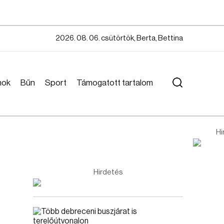
2026. 08. 06. csütörtök, Berta, Bettina
mok
Bűn
Sport
Támogatott tartalom
Hi
Hirdetés