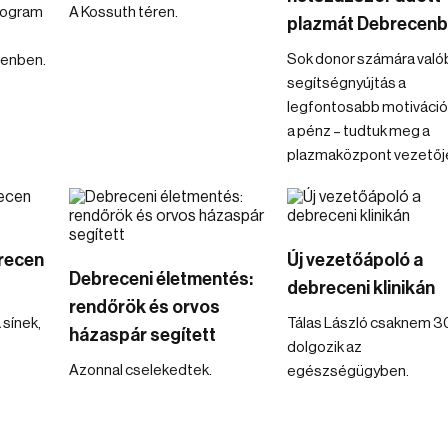
program
A Kossuth téren.
plazmát Debrecen
Sok donor számára való
enben.
segítségnyújtás a
legfontosabb motiváció
a pénz – tudtuk meg a
plazmaközpont vezetőjé
recen
Új vezetőápoló a
Debreceni életmentés:
debreceni klinikán
rendőrök és orvos
 sínek,
Tálas László csaknem 3
házaspár segített
dolgozik az
Azonnal cselekedtek.
egészségügyben.