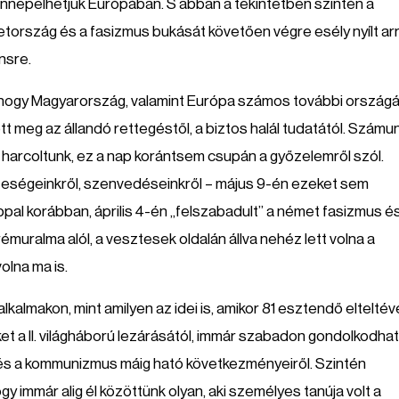
ünnepelhetjük Európában. S abban a tekintetben szintén a
tország és a fasizmus bukását követően végre esély nyílt arr
nsre.
s, hogy Magyarország, valamint Európa számos további ország
t meg az állandó rettegéstől, a biztos halál tudatától. Számun
harcoltunk, ez a nap korántsem csupán a győzelemről szól.
zteségeinkről, szenvedéseinkről – május 9-én ezeket sem
ppal korábban, április 4-én „felszabadult” a német fasizmus é
muralma alól, a vesztesek oldalán állva nehéz lett volna a
olna ma is.
almakon, mint amilyen az idei is, amikor 81 esztendő elteltév
ket a II. világháború lezárásától, immár szabadon gondolkodha
 és a kommunizmus máig ható következményeiről. Szintén
y immár alig él közöttünk olyan, aki személyes tanúja volt a