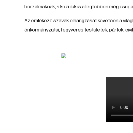
borzalmaknak, s közülük is a legtöbben még csupá
Az emlékező szavak elhangzását követően
a vil
önkormányzatai, fegyveres testületek, pártok, civi