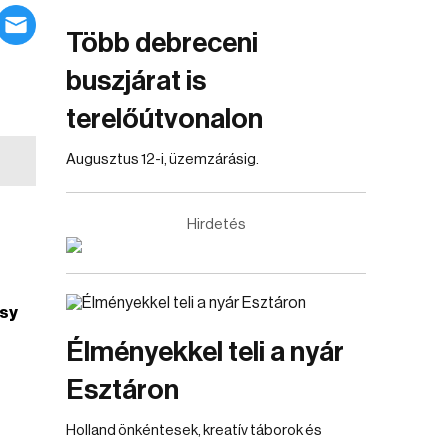
Több debreceni
buszjárat is
terelőútvonalon
Augusztus 12-i, üzemzárásig.
Hirdetés
sy
Élményekkel teli a nyár
Esztáron
Holland önkéntesek, kreatív táborok és