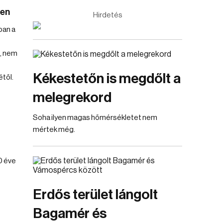
ben
Hirdetés
ban a
, nem
Kékestetőn is megdőlt a
től.
melegrekord
Soha ilyen magas hőmérsékletet nem
mértek még.
0 éve
Erdős terület lángolt
Bagamér és