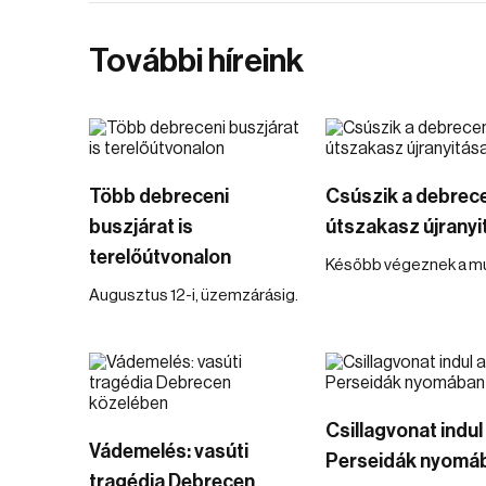
További híreink
Több debreceni
Csúszik a debrec
buszjárat is
útszakasz újranyi
terelőútvonalon
Később végeznek a mu
Augusztus 12-i, üzemzárásig.
Csillagvonat indul
Vádemelés: vasúti
Perseidák nyomá
tragédia Debrecen