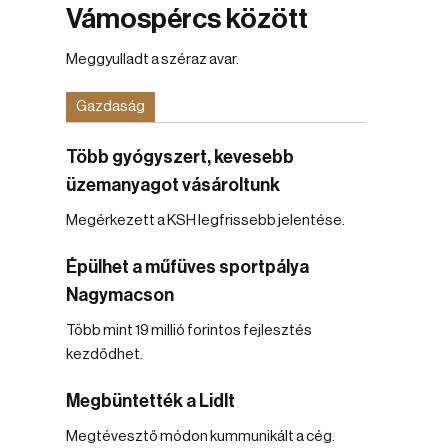
Vámospércs között
Meggyulladt a széraz avar.
Gazdaság
Több gyógyszert, kevesebb
üzemanyagot vásároltunk
Megérkezett a KSH legfrissebb jelentése.
Épülhet a műfüves sportpálya
Nagymacson
Több mint 19 millió forintos fejlesztés
kezdődhet.
Megbüntették a Lidlt
Megtévesztő módon kummunikált a cég.