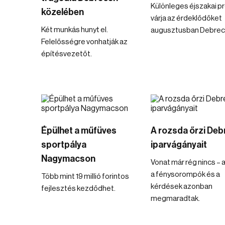
Különleges éjszakai 
közelében
várja az érdeklődőket
Két munkás hunyt el.
augusztusban Debrec
Felelősségre vonhatják az
építésvezetőt.
Épülhet a műfüves
A rozsda őrzi Deb
sportpálya
iparvágányait
Nagymacson
Vonat már rég nincs – a
a fénysorompók és a
Több mint 19 millió forintos
kérdések azonban
fejlesztés kezdődhet.
megmaradtak.