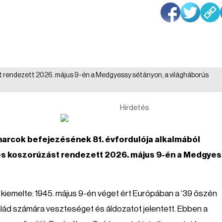
rendezett 2026. május 9-én a Medgyessy sétányon, a világháborús
Hirdetés
ó harcok befejezésének 81. évfordulója alkalmából
 koszorúzást rendezett 2026. május 9-én a Medgyes
iemelte: 1945. május 9-én véget ért Európában a ‘39 őszén
lád számára veszteséget és áldozatot jelentett. Ebben a