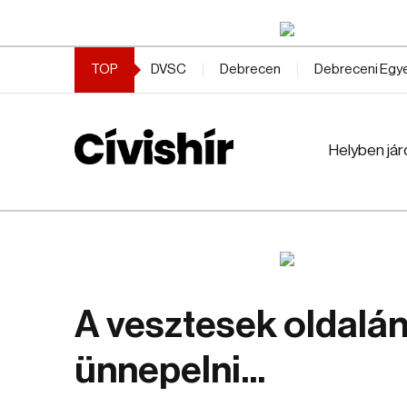
TOP
DVSC
Debrecen
Debreceni Eg
Helyben jár
A vesztesek oldalán
ünnepelni...