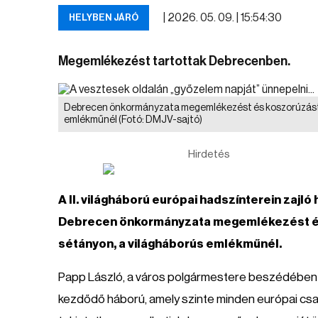
|
2026. 05. 09. | 15:54:30
HELYBEN JÁRÓ
Megemlékezést tartottak Debrecenben.
Debrecen önkormányzata megemlékezést és koszorúzást 
emlékműnél
(Fotó: DMJV-sajtó)
Hirdetés
A II. világháború európai hadszínterein zajl
Debrecen önkormányzata megemlékezést és
sétányon, a világháborús emlékműnél.
Papp László, a város polgármestere beszédében k
kezdődő háború, amely szinte minden európai csa