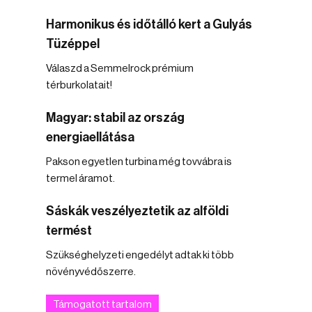
Harmonikus és időtálló kert a Gulyás
Tüzéppel
Válaszd a Semmelrock prémium
térburkolatait!
Magyar: stabil az ország
energiaellátása
Pakson egyetlen turbina még tovvábra is
termel áramot.
Sáskák veszélyeztetik az alföldi
termést
Szükséghelyzeti engedélyt adtak ki több
növényvédőszerre.
Támogatott tartalom