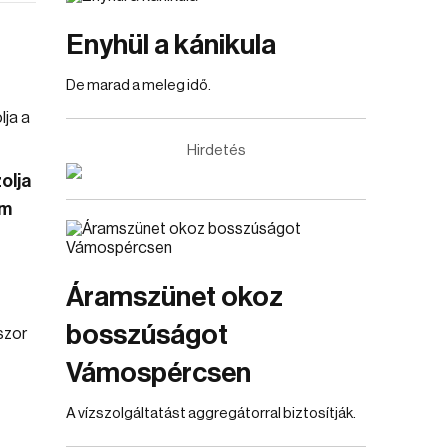
Enyhül a kánikula
De marad a meleg idő.
Hirdetés
olja
em
Áramszünet okoz
bosszúságot
Vámospércsen
A vízszolgáltatást aggregátorral biztosítják.