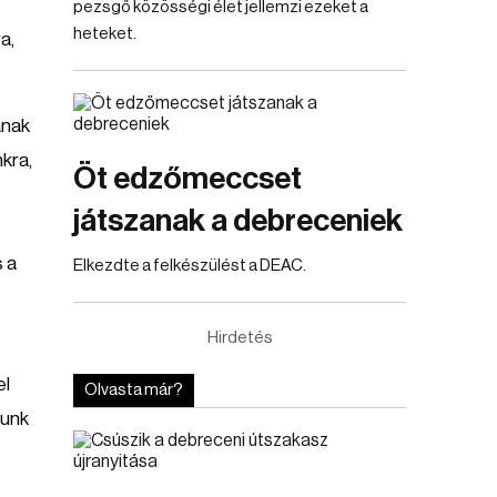
pezsgő közösségi élet jellemzi ezeket a
heteket.
a,
ának
kra,
Öt edzőmeccset
játszanak a debreceniek
s a
Elkezdte a felkészülést a DEAC.
Hirdetés
el
Olvasta már?
tunk