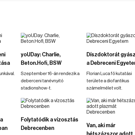
eni
yoUDay: Charlie,
Díszdoktorát gyász
tása
Beton.Hofi, BSW
a Debreceni Egyet
nkával.
Szeptember 16-án rendezik a
Florian Luca fő kutatási
deberceni tanévnyitó
területe a diofantikus
stadionshow-t.
számelmélet volt.
 a
Folytatódik a vízosztás
Van, aki már
ban
Debrecenben
hétszázszor adott