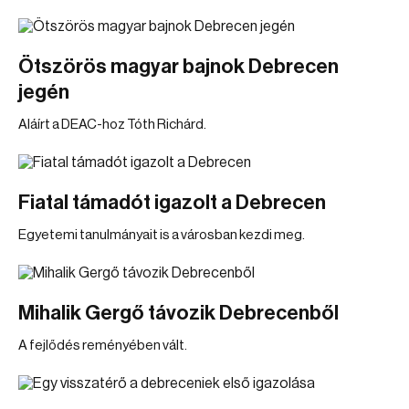
Ötszörös magyar bajnok Debrecen
jegén
Aláírt a DEAC-hoz Tóth Richárd.
Fiatal támadót igazolt a Debrecen
Egyetemi tanulmányait is a városban kezdi meg.
Mihalik Gergő távozik Debrecenből
A fejlődés reményében vált.