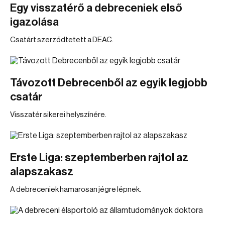
Egy visszatérő a debreceniek első
igazolása
Csatárt szerződtetett a DEAC.
Távozott Debrecenből az egyik legjobb
csatár
Visszatér sikerei helyszínére.
Erste Liga: szeptemberben rajtol az
alapszakasz
A debreceniek hamarosan jégre lépnek.