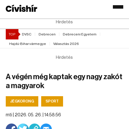
Hirdetés
TOP
DVSC
Debrecen
Debreceni Egyetem
Hajdú-Bihar vármegye
Választás 2026
Hirdetés
A végén még kaptak egy nagy zakót
a magyarok
JÉGKORONG
SPORT
mti |
2026. 05. 26. | 14:58:56