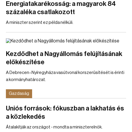
Energiatakarékosság: a magyarok 84
százaléka csatlakozott
A miniszter szerint ez példa nélküli.
Kezdődhet a Nagyállomás felújításának
előkészítése
A Debrecen–Nyíregyháza vasútvonal korszerűsítését is érinti
a kormányhatározat.
Gazdaság
Uniós források: fókuszban a lakhatás és
a közlekedés
Átalakítják az országot - mondta a miniszterelnök.