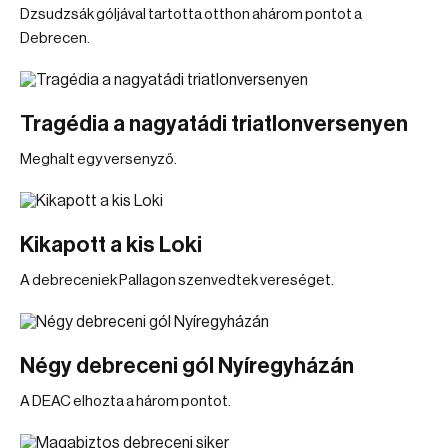
Dzsudzsák góljával tartotta otthon ahárom pontot a
Debrecen.
Tragédia a nagyatádi triatlonversenyen
Meghalt egy versenyző.
Kikapott a kis Loki
A debreceniek Pallagon szenvedtek vereséget.
Négy debreceni gól Nyíregyházán
A DEAC elhozta a három pontot.