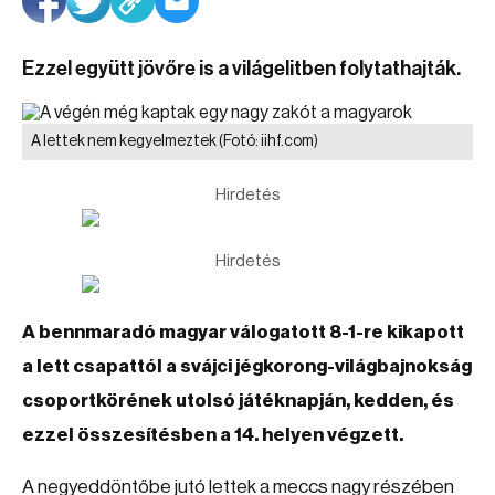
Ezzel együtt jövőre is a világelitben folytathajták.
A lettek nem kegyelmeztek
(Fotó: iihf.com)
Hirdetés
Hirdetés
A bennmaradó magyar válogatott 8-1-re kikapott
a lett csapattól a svájci jégkorong-világbajnokság
csoportkörének utolsó játéknapján, kedden, és
ezzel összesítésben a 14. helyen végzett.
A negyeddöntőbe jutó lettek a meccs nagy részében