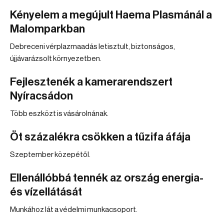
Kényelem a megújult Haema Plasmánál a
Malomparkban
Debreceni vérplazmaadás letisztult, biztonságos,
újjávarázsolt környezetben.
Fejlesztenék a kamerarendszert
Nyíracsádon
Több eszközt is vásárolnának.
Öt százalékra csökken a tűzifa áfája
Szeptember közepétől.
Ellenállóbbá tennék az ország energia-
és vízellátását
Munkához lát a védelmi munkacsoport.