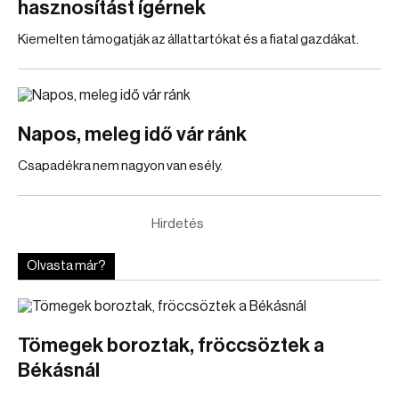
hasznosítást ígérnek
Kiemelten támogatják az állattartókat és a fiatal gazdákat.
Napos, meleg idő vár ránk
Csapadékra nem nagyon van esély.
Hirdetés
Olvasta már?
Tömegek boroztak, fröccsöztek a
Békásnál