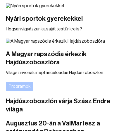
Nyári sportok gyerekekkel
Hogyan vigyázzunk a saját testünkre is?
A Magyar rapszódia érkezik
Hajdúszoboszlóra
Világszínvonalú néptáncelőadás Hajdúszoboszlón.
Programok
Hajdúszoboszlón várja Szász Endre
világa
Augusztus 20-án a ValMar lesz a