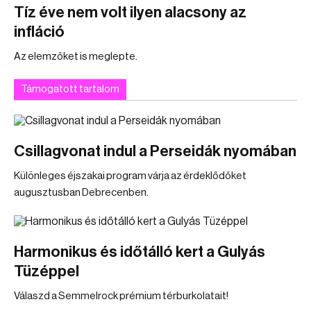
Tíz éve nem volt ilyen alacsony az
infláció
Az elemzőket is meglepte.
Támogatott tartalom
Csillagvonat indul a Perseidák nyomában
Különleges éjszakai program várja az érdeklődőket
augusztusban Debrecenben.
Harmonikus és időtálló kert a Gulyás
Tüzéppel
Válaszd a Semmelrock prémium térburkolatait!