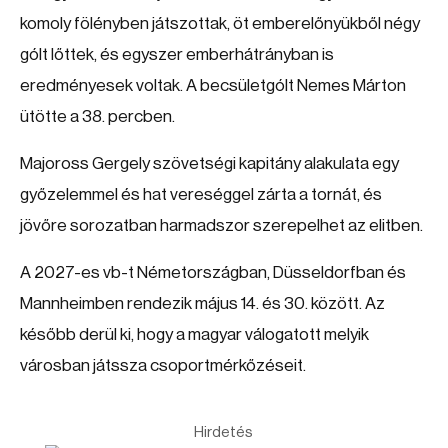
komoly fölényben játszottak, öt emberelőnyükből négy
gólt lőttek, és egyszer emberhátrányban is
eredményesek voltak. A becsületgólt Nemes Márton
ütötte a 38. percben.
Majoross Gergely szövetségi kapitány alakulata egy
győzelemmel és hat vereséggel zárta a tornát, és
jövőre sorozatban harmadszor szerepelhet az elitben.
A 2027-es vb-t Németországban, Düsseldorfban és
Mannheimben rendezik május 14. és 30. között. Az
később derül ki, hogy a magyar válogatott melyik
városban játssza csoportmérkőzéseit.
Hirdetés