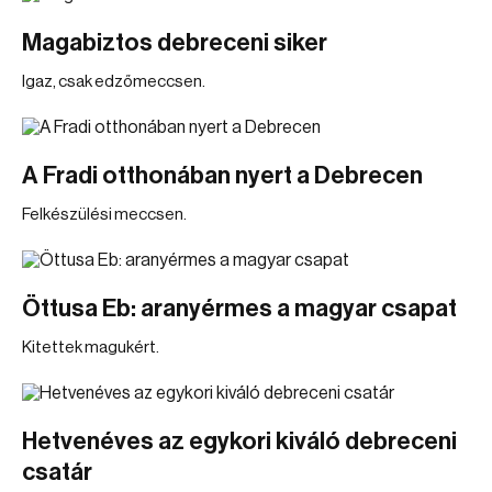
Magabiztos debreceni siker
Igaz, csak edzőmeccsen.
A Fradi otthonában nyert a Debrecen
Felkészülési meccsen.
Öttusa Eb: aranyérmes a magyar csapat
Kitettek magukért.
Hetvenéves az egykori kiváló debreceni
csatár