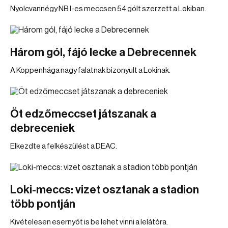
Nyolcvannégy NB I-es meccsen 54 gólt szerzett a Lokiban.
Három gól, fájó lecke a Debrecennek
A Koppenhága nagy falatnak bizonyult a Lokinak.
Öt edzőmeccset játszanak a
debreceniek
Elkezdte a felkészülést a DEAC.
Loki-meccs: vizet osztanak a stadion
több pontján
Kivételesen esernyőt is be lehet vinni a lelátóra.