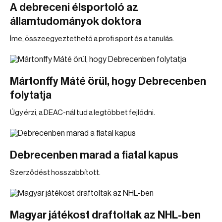
A debreceni élsportoló az
államtudományok doktora
Íme, összeegyeztethető a profi sport és a tanulás.
Mártonffy Máté örül, hogy Debrecenben
folytatja
Úgy érzi, a DEAC-nál tud a legtöbbet fejlődni.
Debrecenben marad a fiatal kapus
Szerződést hosszabbított.
Magyar játékost draftoltak az NHL-ben