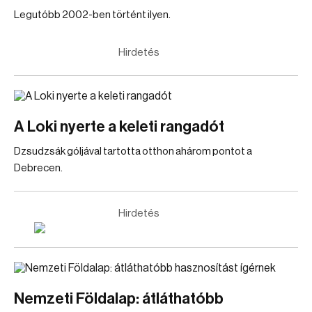
Legutóbb 2002-ben történt ilyen.
Hirdetés
A Loki nyerte a keleti rangadót
Dzsudzsák góljával tartotta otthon ahárom pontot a
Debrecen.
Hirdetés
Nemzeti Földalap: átláthatóbb