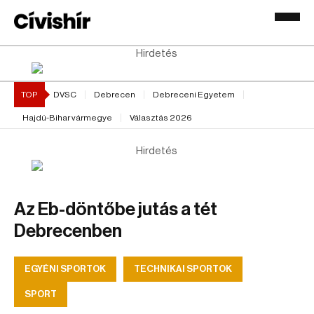
Hirdetés
TOP
DVSC
Debrecen
Debreceni Egyetem
Hajdú-Bihar vármegye
Választás 2026
Hirdetés
Az Eb-döntőbe jutás a tét
Debrecenben
EGYÉNI SPORTOK
TECHNIKAI SPORTOK
SPORT