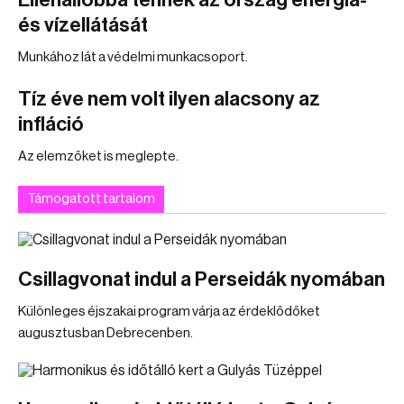
Ellenállóbbá tennék az ország energia-
és vízellátását
Munkához lát a védelmi munkacsoport.
Tíz éve nem volt ilyen alacsony az
infláció
Az elemzőket is meglepte.
Támogatott tartalom
Csillagvonat indul a Perseidák nyomában
Különleges éjszakai program várja az érdeklődőket
augusztusban Debrecenben.