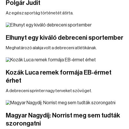
Polgár Judit
Az egész sportág történetét átírta.
Elhunyt egy kiváló debreceni sportember
Meghatározó alakja volt a debreceni atlétikának.
Kozák Luca remek formája EB-érmet
érhet
A debreceni sprinter nagy terveket szövöget.
Magyar Nagydíj: Norrist meg sem tudták
szorongatni