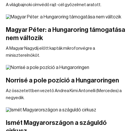
A világbajnoki címvédő rajt-cél győzelmet aratott.
Magyar Péter: a Hungaroring támogatása
nem változik
A Magyar Nagydíj előtt kapták mikrofonvégre a
miniszterelnököt.
Norrisé a pole pozíció a Hungaroringen
Az összetettben vezető Andrea Kimi Antonelli (Mercedes) a
negyedik.
Ismét Magyarországon a száguldó