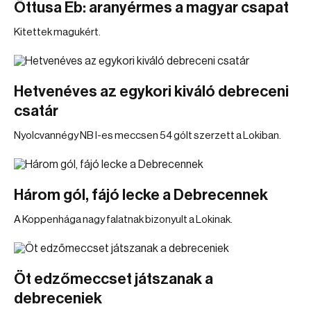
Öttusa Eb: aranyérmes a magyar csapat
Kitettek magukért.
Hetvenéves az egykori kiváló debreceni
csatár
Nyolcvannégy NB I-es meccsen 54 gólt szerzett a Lokiban.
Három gól, fájó lecke a Debrecennek
A Koppenhága nagy falatnak bizonyult a Lokinak.
Öt edzőmeccset játszanak a
debreceniek