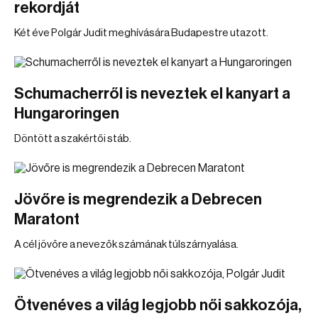
rekordját
Két éve Polgár Judit meghívására Budapestre utazott.
Schumacherről is neveztek el kanyart a
Hungaroringen
Döntött a szakértői stáb.
Jövőre is megrendezik a Debrecen
Maratont
A cél jövőre a nevezők számának túlszárnyalása.
Ötvenéves a világ legjobb női sakkozója,