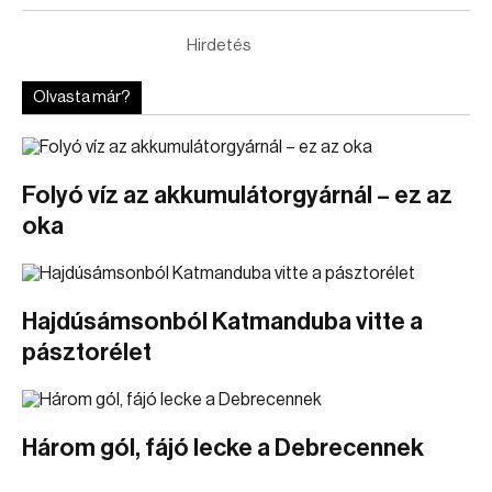
Hirdetés
Olvasta már?
Folyó víz az akkumulátorgyárnál – ez az
oka
Hajdúsámsonból Katmanduba vitte a
pásztorélet
Három gól, fájó lecke a Debrecennek