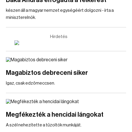
Baka András elfogadta a felkérést
készen áll a magyar nemzet egységéért dolgozni - írta a
miniszterelnök.
Hirdetés
Magabiztos debreceni siker
Igaz, csak edzőmeccsen.
Megfékezték a hencidai lángokat
A szél nehezítette a tűzoltók munkáját.