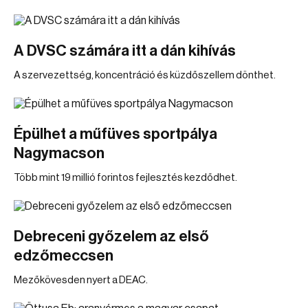
A DVSC számára itt a dán kihívás
A szervezettség, koncentráció és küzdőszellem dönthet.
Épülhet a műfüves sportpálya
Nagymacson
Több mint 19 millió forintos fejlesztés kezdődhet.
Debreceni győzelem az első
edzőmeccsen
Mezőkövesden nyert a DEAC.