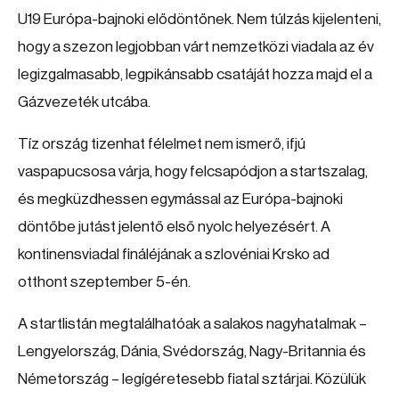
U19 Európa-bajnoki elődöntőnek. Nem túlzás kijelenteni,
hogy a szezon legjobban várt nemzetközi viadala az év
legizgalmasabb, legpikánsabb csatáját hozza majd el a
Gázvezeték utcába.
Tíz ország tizenhat félelmet nem ismerő, ifjú
vaspapucsosa várja, hogy felcsapódjon a startszalag,
és megküzdhessen egymással az Európa-bajnoki
döntőbe jutást jelentő első nyolc helyezésért. A
kontinensviadal fináléjának a szlovéniai Krsko ad
otthont szeptember 5-én.
A startlistán megtalálhatóak a salakos nagyhatalmak –
Lengyelország, Dánia, Svédország, Nagy-Britannia és
Németország – legígéretesebb fiatal sztárjai. Közülük