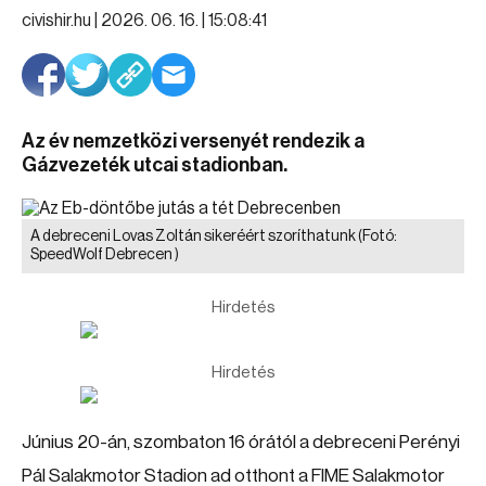
civishir.hu |
2026. 06. 16. | 15:08:41
Az év nemzetközi versenyét rendezik a
Gázvezeték utcai stadionban.
A debreceni Lovas Zoltán sikeréért szoríthatunk
(Fotó:
SpeedWolf Debrecen )
Hirdetés
Hirdetés
Június 20-án, szombaton 16 órától a debreceni Perényi
Pál Salakmotor Stadion ad otthont a FIME Salakmotor