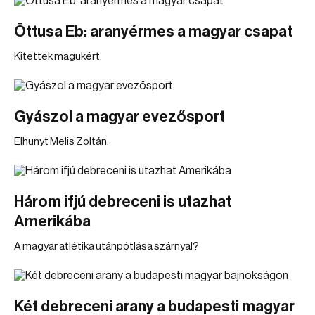
Öttusa Eb: aranyérmes a magyar csapat
Kitettek magukért.
Gyászol a magyar evezősport
Elhunyt Melis Zoltán.
Három ifjú debreceni is utazhat
Amerikába
A magyar atlétika utánpótlása szárnyal?
Két debreceni arany a budapesti magyar