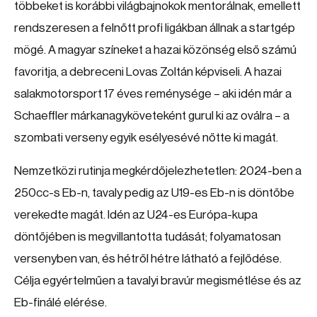
többeket is korábbi világbajnokok mentorálnak, emellett
rendszeresen a felnőtt profi ligákban állnak a startgép
mögé. A magyar színeket a hazai közönség első számú
favoritja, a debreceni Lovas Zoltán képviseli. A hazai
salakmotorsport 17 éves reménysége – aki idén már a
Schaeffler márkanagyköveteként gurul ki az oválra – a
szombati verseny egyik esélyesévé nőtte ki magát.
Nemzetközi rutinja megkérdőjelezhetetlen: 2024-ben a
250cc-s Eb-n, tavaly pedig az U19-es Eb-n is döntőbe
verekedte magát. Idén az U24-es Európa-kupa
döntőjében is megvillantotta tudását; folyamatosan
versenyben van, és hétről hétre látható a fejlődése.
Célja egyértelműen a tavalyi bravúr megismétlése és az
Eb-finálé elérése.