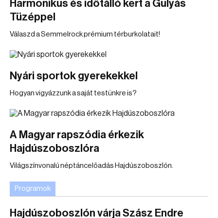
Harmonikus és időtálló kert a Gulyás
Tüzéppel
Válaszd a Semmelrock prémium térburkolatait!
Nyári sportok gyerekekkel
Hogyan vigyázzunk a saját testünkre is?
A Magyar rapszódia érkezik
Hajdúszoboszlóra
Világszínvonalú néptáncelőadás Hajdúszoboszlón.
Programok
Hajdúszoboszlón várja Szász Endre