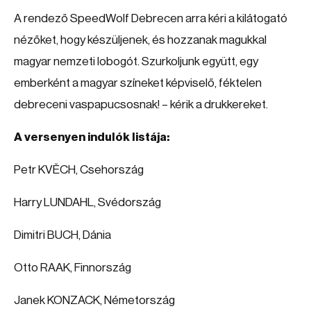
A rendező SpeedWolf Debrecen arra kéri a kilátogató
nézőket, hogy készüljenek, és hozzanak magukkal
magyar nemzeti lobogót. Szurkoljunk együtt, egy
emberként a magyar színeket képviselő, féktelen
debreceni vaspapucsosnak! – kérik a drukkereket.
A versenyen indulók listája:
Petr KVĚCH, Csehország
Harry LUNDAHL, Svédország
Dimitri BUCH, Dánia
Otto RAAK, Finnország
Janek KONZACK, Németország