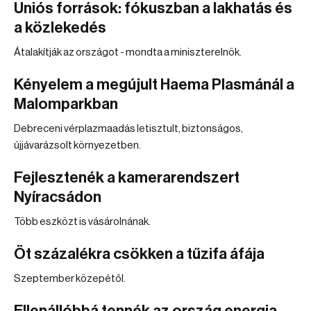
Uniós források: fókuszban a lakhatás és
a közlekedés
Átalakítják az országot - mondta a miniszterelnök.
Kényelem a megújult Haema Plasmánál a
Malomparkban
Debreceni vérplazmaadás letisztult, biztonságos,
újjávarázsolt környezetben.
Fejlesztenék a kamerarendszert
Nyíracsádon
Több eszközt is vásárolnának.
Öt százalékra csökken a tűzifa áfája
Szeptember közepétől.