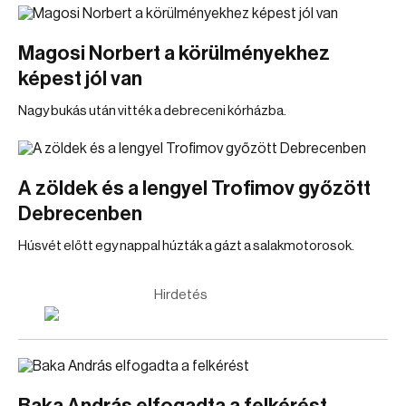
Magosi Norbert a körülményekhez
képest jól van
Nagy bukás után vitték a debreceni kórházba.
A zöldek és a lengyel Trofimov győzött
Debrecenben
Húsvét előtt egy nappal húzták a gázt a salakmotorosok.
Hirdetés