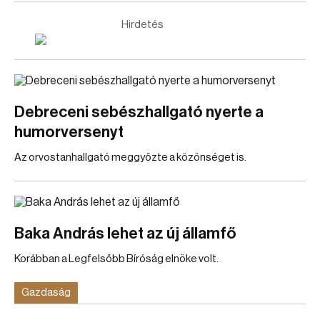
Hirdetés
Debreceni sebészhallgató nyerte a
humorversenyt
Az orvostanhallgató meggyőzte a közönséget is.
Baka András lehet az új államfő
Korábban a Legfelsőbb Bíróság elnöke volt.
Gazdaság