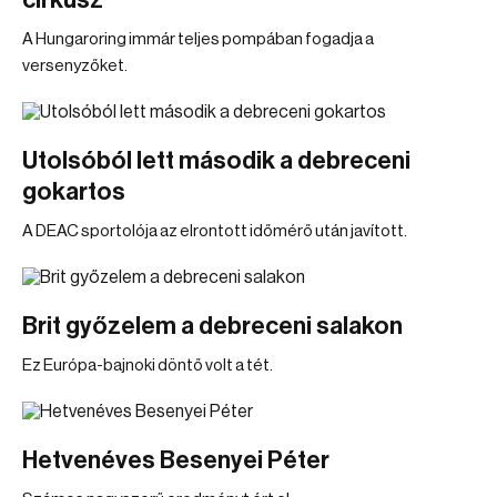
cirkusz
A Hungaroring immár teljes pompában fogadja a
versenyzőket.
Utolsóból lett második a debreceni
gokartos
A DEAC sportolója az elrontott időmérő után javított.
Brit győzelem a debreceni salakon
Ez Európa-bajnoki döntő volt a tét.
Hetvenéves Besenyei Péter