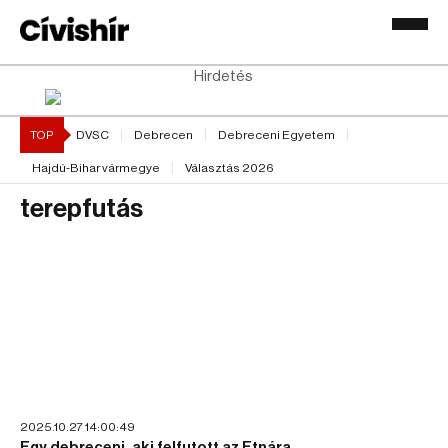
Hirdetés
TOP
DVSC
Debrecen
Debreceni Egyetem
Hajdú-Bihar vármegye
Választás 2026
terepfutás
2025.10.27 14:00:49
Egy debreceni, aki felfutott az Etnára