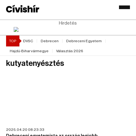
Hirdetés
TOP
DVSC
Debrecen
Debreceni Egyetem
Hajdú-Bihar vármegye
Választás 2026
kutyatenyésztés
2025.04.20 08:23:33
Debreceni egyetemista az ország legjobb