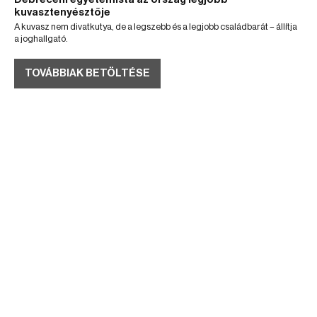
kuvasztenyésztője
A kuvasz nem divatkutya, de a legszebb és a legjobb családbarát – állítja
a joghallgató.
TOVÁBBIAK BETÖLTÉSE