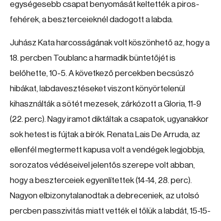
egységesebb csapat benyomását keltették a piros-
fehérek, a beszterceieknél dadogott a labda.
Juhász Kata harcosságának volt köszönhető az, hogy a
18. percben Toublanc a harmadik büntetőjét is
belőhette, 10-5. A következő percekben becsúszó
hibákat, labdavesztéseket viszont könyörtelenül
kihasználták a sötét mezesek, zárkózott a Gloria, 11-9
(22. perc). Nagy iramot diktáltak a csapatok, ugyanakkor
sok hetest is fújtak a bírók. Renata Lais De Arruda, az
ellenfél megtermett kapusa volt a vendégek legjobbja,
sorozatos védéseivel jelentős szerepe volt abban,
hogy a beszterceiek egyenlítettek (14-14, 28. perc).
Nagyon elbizonytalanodtak a debreceniek, az utolsó
percben passzivitás miatt vették el tőlük a labdát, 15-15-