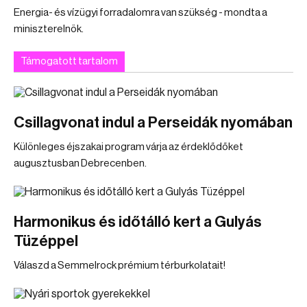
Energia- és vízügyi forradalomra van szükség - mondta a
miniszterelnök.
Támogatott tartalom
Csillagvonat indul a Perseidák nyomában
Különleges éjszakai program várja az érdeklődőket
augusztusban Debrecenben.
Harmonikus és időtálló kert a Gulyás
Tüzéppel
Válaszd a Semmelrock prémium térburkolatait!