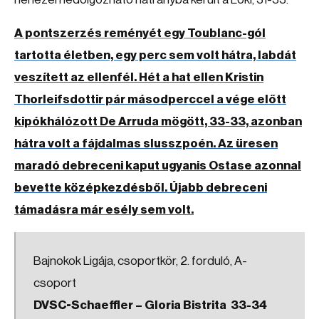
A pontszerzés reményét egy Toublanc-gól
tartotta életben, egy perc sem volt hátra, labdát
veszített az ellenfél. Hét a hat ellen Kristin
Thorleifsdottir pár másodperccel a vége előtt
kipókhálózott De Arruda mögött, 33-33, azonban
hátra volt a fájdalmas slusszpoén. Az üresen
maradó debreceni kaput ugyanis Ostase azonnal
bevette középkezdésből. Újabb debreceni
támadásra már esély sem volt.
Bajnokok Ligája, csoportkör, 2. forduló, A-
csoport
DVSC-Schaeffler – Gloria Bistrita 33-34