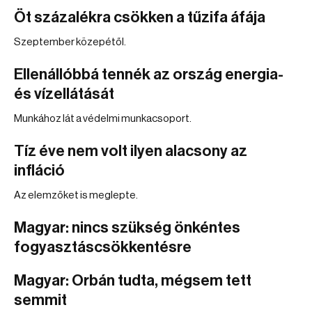
Öt százalékra csökken a tűzifa áfája
Szeptember közepétől.
Ellenállóbbá tennék az ország energia-
és vízellátását
Munkához lát a védelmi munkacsoport.
Tíz éve nem volt ilyen alacsony az
infláció
Az elemzőket is meglepte.
Magyar: nincs szükség önkéntes
fogyasztáscsökkentésre
Magyar: Orbán tudta, mégsem tett
semmit