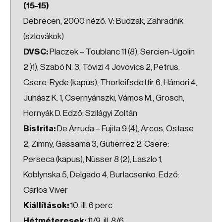
(15-15)
Debrecen, 2000 néző. V: Budzak, Zahradnik
(szlovákok)
DVSC:
Placzek – Toublanc 11 (8), Sercien-Ugolin
2 )1), Szabó N. 3, Tóvizi 4 Jovovics 2, Petrus.
Csere: Ryde (kapus), Thorleifsdottir 6, Hámori 4,
Juhász K. 1, Csernyánszki, Vámos M., Grosch,
Hornyák D. Edző: Szilágyi Zoltán
Bistrita:
De Arruda – Fujita 9 (4), Arcos, Ostase
2, Zimny, Gassama 3, Gutierrez 2. Csere:
Perseca (kapus), Nüsser 8 (2), Laszlo 1,
Koblynska 5, Delgado 4, Burlacsenko. Edző:
Carlos Viver
Kiállítások:
10, ill. 6 perc
Hétméteresek:
11/9, ill. 8/6