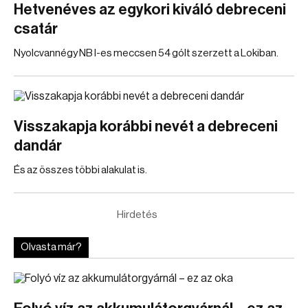
Hetvenéves az egykori kiváló debreceni
csatár
Nyolcvannégy NB I-es meccsen 54 gólt szerzett a Lokiban.
Visszakapja korábbi nevét a debreceni
dandár
És az összes többi alakulat is.
Hirdetés
Olvasta már?