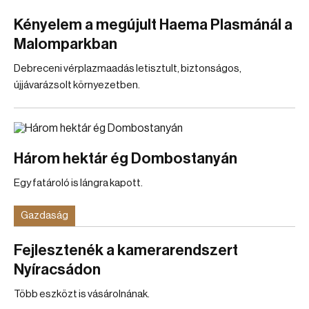
Kényelem a megújult Haema Plasmánál a
Malomparkban
Debreceni vérplazmaadás letisztult, biztonságos,
újjávarázsolt környezetben.
Három hektár ég Dombostanyán
Egy fatároló is lángra kapott.
Gazdaság
Fejlesztenék a kamerarendszert
Nyíracsádon
Több eszközt is vásárolnának.