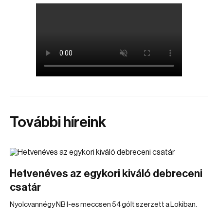
További híreink
Hetvenéves az egykori kiváló debreceni
csatár
Nyolcvannégy NB I-es meccsen 54 gólt szerzett a Lokiban.