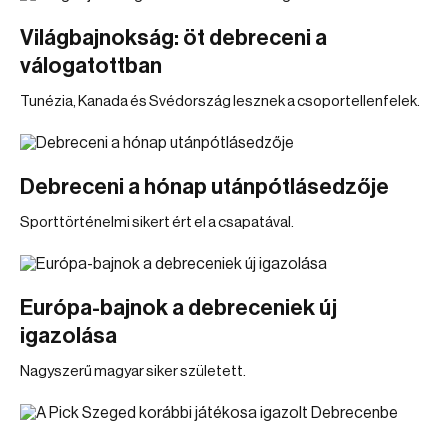
Világbajnokság: öt debreceni a
válogatottban
Tunézia, Kanada és Svédország lesznek a csoportellenfelek.
Debreceni a hónap utánpótlásedzője
Sporttörténelmi sikert ért el a csapatával.
Európa-bajnok a debreceniek új
igazolása
Nagyszerű magyar siker született.