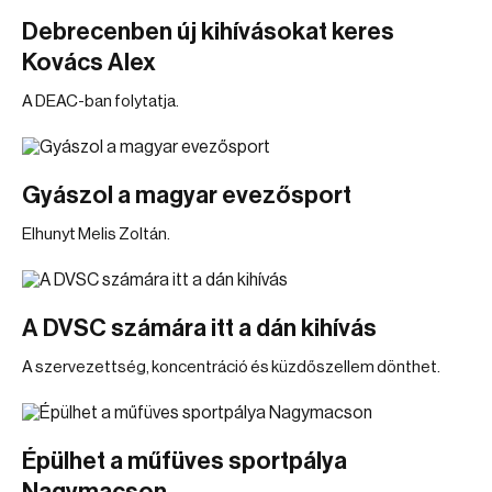
Debrecenben új kihívásokat keres
Kovács Alex
A DEAC-ban folytatja.
Gyászol a magyar evezősport
Elhunyt Melis Zoltán.
A DVSC számára itt a dán kihívás
A szervezettség, koncentráció és küzdőszellem dönthet.
Épülhet a műfüves sportpálya