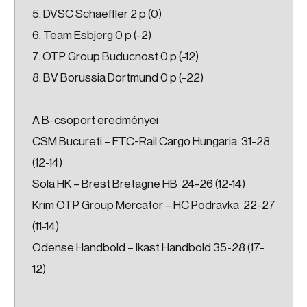
5. DVSC Schaeffler 2 p (0)
6. Team Esbjerg 0 p (-2)
7. OTP Group Buducnost 0 p (-12)
8. BV Borussia Dortmund 0 p (-22)
A B-csoport eredményei
CSM Bucureti – FTC-Rail Cargo Hungaria 31-28
(12-14)
Sola HK – Brest Bretagne HB 24-26 (12-14)
Krim OTP Group Mercator – HC Podravka 22-27
(11-14)
Odense Handbold – Ikast Handbold 35-28 (17-
12)