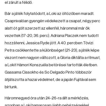
el zárult a félidő.
Bár a játék folytatódott, a Loki az öltözőben maradt.
Csapnivalóan gyengén védekezett a csapat, négy perc
alatt öt gólt szerzett az ellenfél, hárommal már ők
vezettek (17-20, 36. perc). Adriana Placzek nem tudott
hozzátenni, Jessica Ryde jött. A 40. percben Tóvizi
Petra csökkentette a különbséget (21-23), a játék képe
viszont nem nagyon változott, a Gloria diktálta a ritmust,
a Lokit Hámori Konszuéla betörései tartották életben.
Gassama Cissokho és So Delgado Pinto többször
átjátszotta a hazai védelmet, de a japán Fujitával sem
bírtunk.
Háromnegyed óra után 24-26-ra állt a mérkőzés,
azonban a Loki hamarosan újabb nehézségekkel