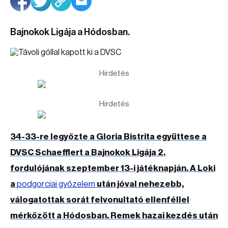
Bajnokok Ligája a Hódosban.
Hirdetés
Hirdetés
34-33-re legyőzte a Gloria Bistrita együttese a
DVSC Schaefflert a Bajnokok Ligája 2.
fordulójának szeptember 13-i játéknapján. A Loki
a
podgorciai győzelem
után jóval nehezebb,
válogatottak sorát felvonultató ellenféllel
mérkőzött a Hódosban. Remek hazai kezdés után