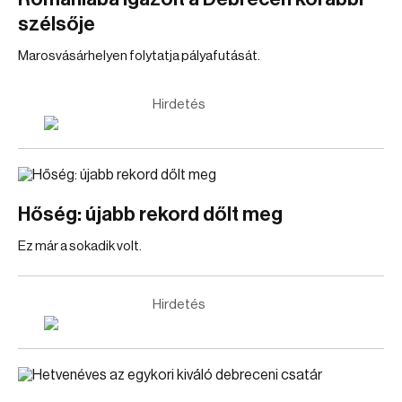
szélsője
Marosvásárhelyen folytatja pályafutását.
Hirdetés
Hőség: újabb rekord dőlt meg
Ez már a sokadik volt.
Hirdetés