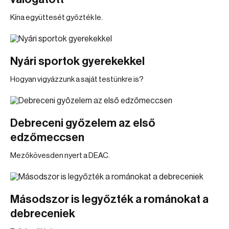
Kína együttesét győzték le.
Nyári sportok gyerekekkel
Hogyan vigyázzunk a saját testünkre is?
Debreceni győzelem az első
edzőmeccsen
Mezőkövesden nyert a DEAC.
Másodszor is legyőzték a románokat a
debreceniek