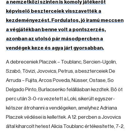
a nemzetközi szinten is komoly játékerőt
képviselő beszterceiek visszavették a
kezdeményezést. Fordulatos, jó iramú meccsen
a végjátékban benne volt a pontszerzés,
azonban az utolsó pár másodpercben a
vendégek keze és agya járt gyorsabban.
A debreceniek Placzek – Toublanc, Sercien-Ugolin,
Szabó, Tóvizi, Jovovics, Petrus, a beszterceiek De
Arruda – Fujita, Arcos Poveda, Nüsser, Ostase, So
Delgado Pinto, Burlacsenko felállásban kezdtek. Bő öt
perc után 3-0-ra vezetett a Loki, sikerült egyszer-
kétszer átrohanni a vendégeken, amelyhez Adriana
Placzek védései is kellettek. A 12. percben a Jovovics
által kiharcolt hetest Alicia Toublanc értékesítette, 7-2,