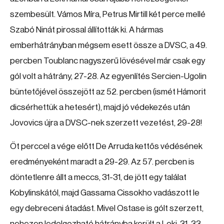
szembesült. Vámos Míra, Petrus Mirtill két perce mellé
Szabó Ninát pirossal állították ki. A hármas
emberhátrányban mégsem esett össze a DVSC, a 49.
percben Toublanc nagyszerű lövésével már csak egy
gól volt a hátrány, 27-28. Az egyenlítés Sercien-Ugolin
büntetőjével összejött az 52. percben (ismét Hámorit
dicsérhettük a hetesért), majd jó védekezés után
Jovovics újra a DVSC-nek szerzett vezetést, 29-28!
Öt perccel a vége előtt De Arruda kettős védésének
eredményeként maradt a 29-29. Az 57. percben is
döntetlenre állt a meccs, 31-31, de jött egy találat
Kobylinskától, majd Gassama Cissokho vadászott le
egy debreceni átadást. Mivel Ostase is gólt szerzett,
nehezen ledolgozható hátrányba került a Loki, 31-33.