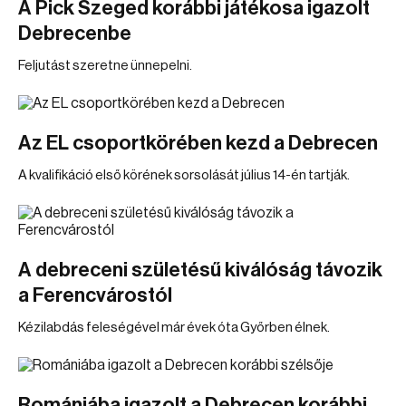
A Pick Szeged korábbi játékosa igazolt
Debrecenbe
Feljutást szeretne ünnepelni.
Az EL csoportkörében kezd a Debrecen
A kvalifikáció első körének sorsolását július 14-én tartják.
A debreceni születésű kiválóság távozik
a Ferencvárostól
Kézilabdás feleségével már évek óta Győrben élnek.
Romániába igazolt a Debrecen korábbi