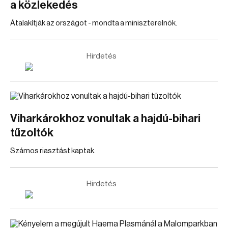
a közlekedés
Átalakítják az országot - mondta a miniszterelnök.
Hirdetés
Viharkárokhoz vonultak a hajdú-bihari
tűzoltók
Számos riasztást kaptak.
Hirdetés