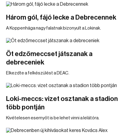
Három gól, fájó lecke a Debrecennek
A Koppenhága nagy falatnak bizonyult a Lokinak.
Öt edzőmeccset játszanak a
debreceniek
Elkezdte a felkészülést a DEAC.
Loki-meccs: vizet osztanak a stadion
több pontján
Kivételesen esernyőt is be lehet vinni a lelátóra.