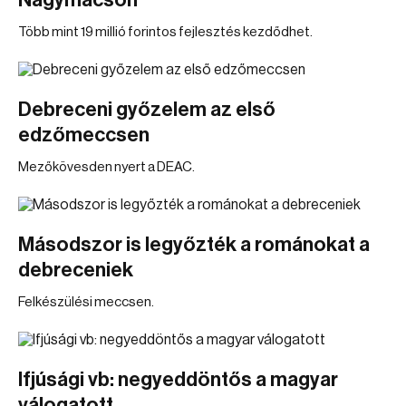
Nagymacson
Több mint 19 millió forintos fejlesztés kezdődhet.
Debreceni győzelem az első
edzőmeccsen
Mezőkövesden nyert a DEAC.
Másodszor is legyőzték a románokat a
debreceniek
Felkészülési meccsen.
Ifjúsági vb: negyeddöntős a magyar
válogatott