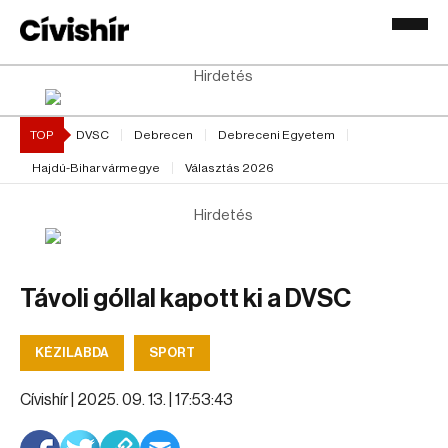
Hirdetés
TOP
DVSC
Debrecen
Debreceni Egyetem
Hajdú-Bihar vármegye
Választás 2026
Hirdetés
Távoli góllal kapott ki a DVSC
KÉZILABDA
SPORT
Cívishír |
2025. 09. 13. | 17:53:43