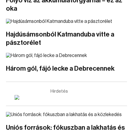
Folyó víz az akkumulátorgyárnál – ez az
oka
Hajdúsámsonból Katmanduba vitte a
pásztorélet
Három gól, fájó lecke a Debrecennek
Hirdetés
Uniós források: fókuszban a lakhatás és