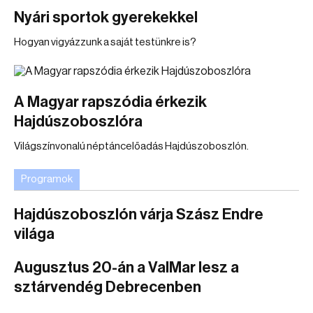
Nyári sportok gyerekekkel
Hogyan vigyázzunk a saját testünkre is?
A Magyar rapszódia érkezik
Hajdúszoboszlóra
Világszínvonalú néptáncelőadás Hajdúszoboszlón.
Programok
Hajdúszoboszlón várja Szász Endre
világa
Augusztus 20-án a ValMar lesz a
sztárvendég Debrecenben