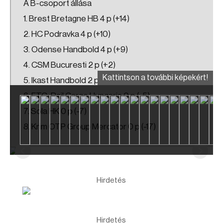
A B-csoport állása
1. Brest Bretagne HB 4 p (+14)
2. HC Podravka 4 p (+10)
3. Odense Handbold 4 p (+9)
4. CSM Bucuresti 2 p (+2)
Kattintson a további képekért!
5. Ikast Handbold 2 p (-6)
6. FTC-Rail Cargo Hungaria 0 p (-5)
7. Sola HK 0 p (-7)
8. Krim OTP Group Mercator 0 p (-17)
Hirdetés
Hirdetés