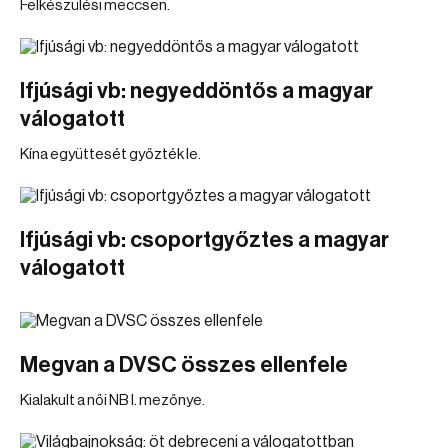
Felkészülési meccsen.
Ifjúsági vb: negyeddöntős a magyar
válogatott
Kína együttesét győzték le.
Ifjúsági vb: csoportgyőztes a magyar
válogatott
Megvan a DVSC összes ellenfele
Kialakult a női NB I. mezőnye.