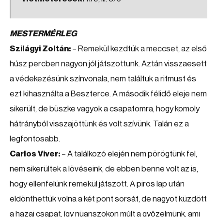
MESTERMÉRLEG
Szilágyi Zoltán:
– Remekül kezdtük a meccset, az első
húsz percben nagyon jól játszottunk. Aztán visszaesett
a védekezésünk színvonala, nem találtuk a ritmust és
ezt kihasználta a Beszterce. A második félidő eleje nem
sikerült, de büszke vagyok a csapatomra, hogy komoly
hátrányból visszajöttünk és volt szívünk. Talán ez a
legfontosabb.
Carlos Viver:
– A találkozó elején nem pörögtünk fel,
nem sikerültek a lövéseink, de ebben benne volt az is,
hogy ellenfelünk remekül játszott. A piros lap után
eldönthettük volna a két pont sorsát, de nagyot küzdött
a hazai csapat, így nüanszokon múlt a győzelmünk, ami