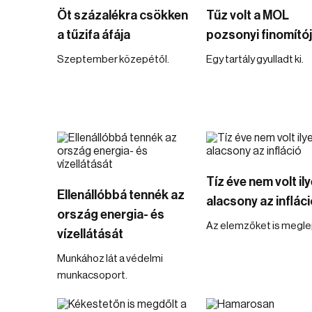
Öt százalékra csökken
Tűz volt a MOL
a tűzifa áfája
pozsonyi finomító
Szeptember közepétől.
Egy tartály gyulladt ki.
Tíz éve nem volt il
Ellenállóbbá tennék az
alacsony az infláci
ország energia- és
Az elemzőket is megle
vízellátását
Munkához lát a védelmi
munkacsoport.