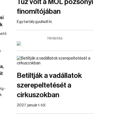
Tűz volt a MOL pozsonyi
finomítójában
si
Egy tartály gyulladt ki.
ek
hető
Hirdetés
a,
it
Betiltják a vadállatok
szerepeltetését a
ég -
cirkuszokban
k.
2027. január 1-től.