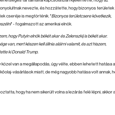
lehetséges tartalmával kapcsolatban kijelentette, hogy az
onyolultnak nevezte, és hozzátette, hogy bizonyos területek
ek cseréje is megtörténik. "
Bizonyos területcsere következik,
eszélni
" - fogalmazott az amerikai elnök.
em, hogy Putyin elnök békét akar és Zelenszkij is békét akar.
e van, mert készen kell állnia aláírni valamit, és azt hiszem,
ejtette ki Donald Trump.
gy közel van a megállapodás, úgy vélte, ebben lehetett hatása 
kőolaj-vásárlások miatt, de még nagyobb hatása volt annak, 
tta, hogy ha nem sikerült volna a lezárás felé lépni, akkor 