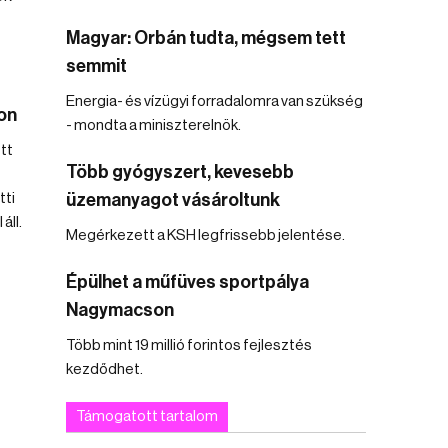
Magyar: Orbán tudta, mégsem tett
semmit
Energia- és vízügyi forradalomra van szükség
on
- mondta a miniszterelnök.
tt
Több gyógyszert, kevesebb
tti
üzemanyagot vásároltunk
áll.
Megérkezett a KSH legfrissebb jelentése.
Épülhet a műfüves sportpálya
Nagymacson
Több mint 19 millió forintos fejlesztés
kezdődhet.
Támogatott tartalom