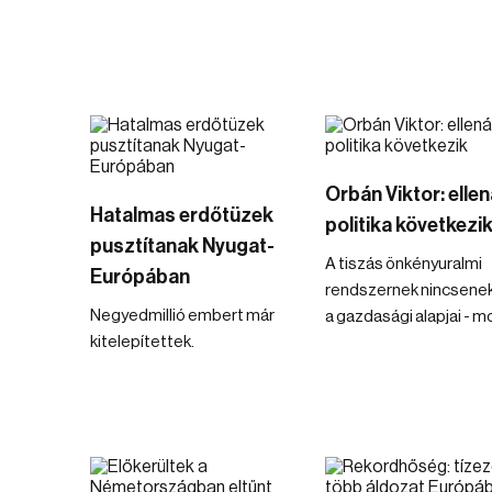
Orbán Viktor: ellen
Hatalmas erdőtüzek
politika következi
pusztítanak Nyugat-
A tiszás önkényuralmi
Európában
rendszernek nincsene
Negyedmillió embert már
a gazdasági alapjai - m
kitelepítettek.