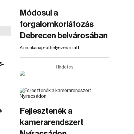
Módosul a
forgalomkorlátozás
Debrecen belvárosában
A munkanap-áthelyezés miatt.
5-
Hirdetés
Fejlesztenék a
ek
kamerarendszert
Nyíracsádon