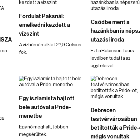
Fordulat Paksnál:
Csődbe ment a
emelkedni kezdett a
hazánkban is néps
vízszint
TISZA
utazási iroda
A vízhőmérséklet 27,9 Celsius-
uma
Ezt a Robinson Tours
fok.
levélben tudatta az
ügyfeleivel.
Egy iszlamista hajtott
bele autóval a Pride-
Debrecen
menetbe
 a
testvérvárosában
Egy nő meghalt, többen
betiltották a Pride-
megsérültek.
mégis vonultak