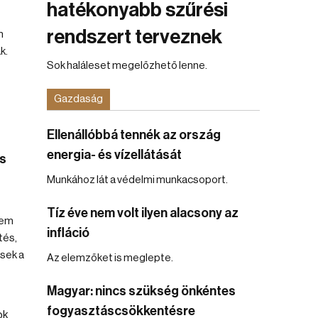
hatékonyabb szűrési
rendszert terveznek
n
k.
Sok haláleset megelőzhető lenne.
Gazdaság
Ellenállóbbá tennék az ország
t
energia- és vízellátását
es
Munkához lát a védelmi munkacsoport.
Tíz éve nem volt ilyen alacsony az
nem
infláció
tés,
sek a
Az elemzőket is meglepte.
Magyar: nincs szükség önkéntes
fogyasztáscsökkentésre