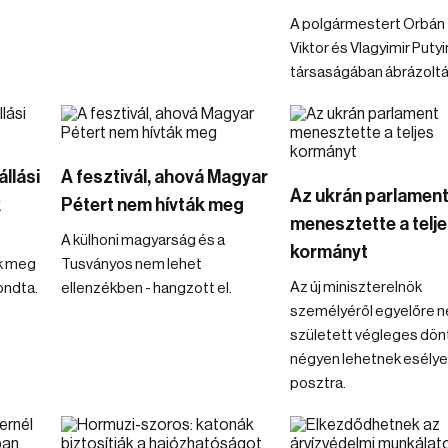
A polgármestert Orbán
Viktor és Vlagyimir Putyi
társaságában ábrázoltá
állási
A fesztivál, ahová Magyar
Az ukrán parlamen
k
Pétert nem hívták meg
menesztette a telj
A külhoni magyarság és a
kormányt
k meg
Tusványos nem lehet
Az új miniszterelnök
ondta.
ellenzékben - hangzott el.
személyéről egyelőre 
született végleges dön
négyen lehetnek esélye
posztra.