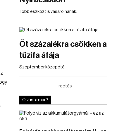
Több eszközt is vásárolnának.
Öt százalékra csökken a
tűzifa áfája
Szeptember közepétől.
az
hogy
Hirdetés
Olvasta már?
a