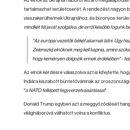
Az elnök az ukrajnai háborút lezáró megállapodás 
tartalmazhat területcserét. A rendezést nagyon b
visszakerülhetnek Ukrajnához, és bizonyos terület
mindkét fél javát szolgálva, de erről később fogunk b
"
Az európai vezetők békét akarnak látni. Úgy hisz
Zelenszkij elnöknek meg kell kapnia, amire szükség
hogy keményen dolgozik ennek érdekében
" - f
Az elnök kérdésre válaszolva azt is kifejtette, ho
Indiára kiszabott büntetővámnak az oroszországi 
"
a NATO fellépett fegyverzetvásárlással
".
Donald Trump egyben azt a meggyőződését hangozta
világháborúvá válhatott volna a konfliktus.