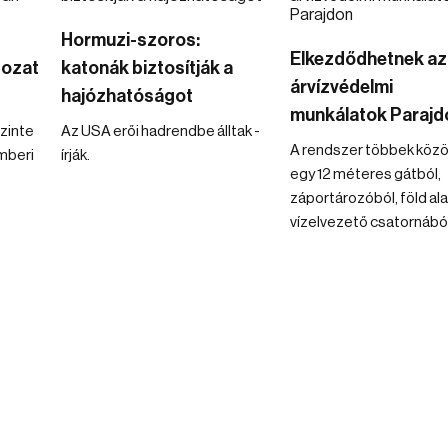
Hormuzi-szoros:
Elkezdődhetnek az
dozat
katonák biztosítják a
árvízvédelmi
hajózhatóságot
munkálatok Parajd
szinte
Az USA erői hadrendbe álltak -
A rendszer többek közö
mberi
írják.
egy 12 méteres gátból,
záportározóból, föld ala
vízelvezető csatornából 