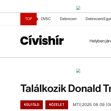
TOP
DVSC
Debrecen
Debreceni Eg
Helyben jár
Találkozik Donald T
MTI |
2025. 08. 09. | 0
KÜLFÖLD
KÖZÉLET