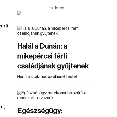
Hirdetés
zerű
Halál a Dunán: a
mikepércsi férfi
családjának gyűjtenek
Nem találták meg az elhunyt testét.
ot,
Egészségügy: