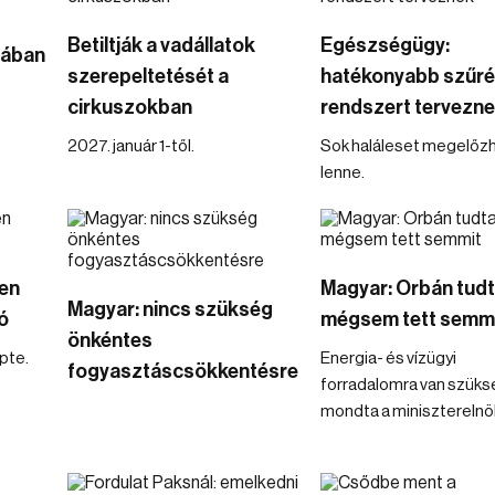
Betiltják a vadállatok
Egészségügy:
jában
szerepeltetését a
hatékonyabb szűré
cirkuszokban
rendszert tervezn
2027. január 1-től.
Sok haláleset megelőz
lenne.
yen
Magyar: Orbán tudt
Magyar: nincs szükség
ó
mégsem tett semm
önkéntes
pte.
Energia- és vízügyi
fogyasztáscsökkentésre
forradalomra van szüks
mondta a miniszterelnö