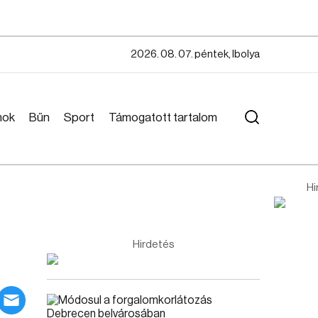
2026. 08. 07. péntek, Ibolya
mok
Bűn
Sport
Támogatott tartalom
Hi
Hirdetés