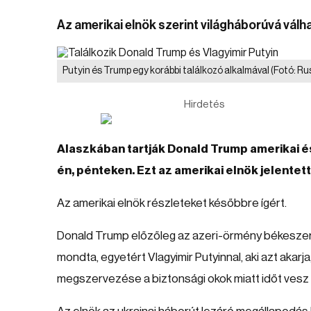
Az amerikai elnök szerint világháborúvá válha
Putyin és Trump egy korábbi találkozó alkalmával
(Fotó: Ru
Hirdetés
Alaszkában tartják Donald Trump amerikai és
én, pénteken. Ezt az amerikai elnök jelentet
Az amerikai elnök részleteket későbbre ígért.
Donald Trump előzőleg az azeri-örmény békeszerz
mondta, egyetért Vlagyimir Putyinnal, aki azt akarj
megszervezése a biztonsági okok miatt időt vesz