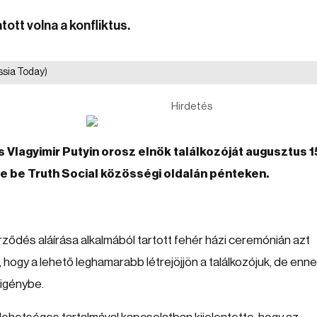
tott volna a konfliktus.
ssia Today)
Hirdetés
 Vlagyimir Putyin orosz elnök találkozóját augusztus 1
te be Truth Social közösségi oldalán pénteken.
ődés aláírása alkalmából tartott fehér házi ceremónián azt
a, hogy a lehető leghamarabb létrejöjjön a találkozójuk, de enn
 igénybe.