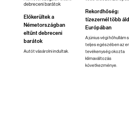
Rekordhőség:
Előkerültek a
tízezernél több ál
Németországban
Európában
eltűnt debreceni
A június végi hőhullám 
barátok
teljes egészében az e
Autót vásárolni indultak.
tevékenység okozta
klímaváltozás
következménye.