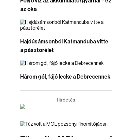
Folyó víz az akkumulátorgyárnál – ez
az oka
Hajdúsámsonból Katmanduba vitte
a pásztorélet
Három gól, fájó lecke a Debrecennek
Hirdetés