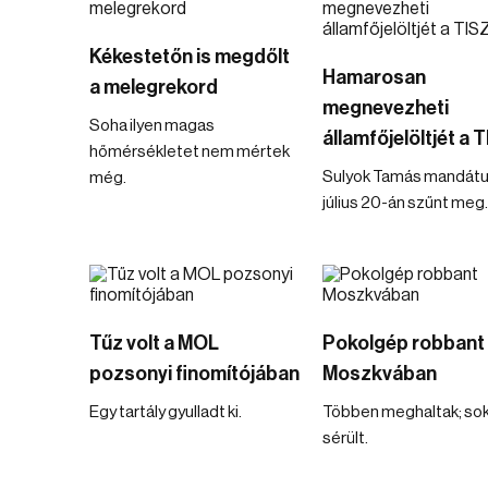
Kékestetőn is megdőlt
Hamarosan
a melegrekord
megnevezheti
Soha ilyen magas
államfőjelöltjét a 
hőmérsékletet nem mértek
Sulyok Tamás mandát
még.
július 20-án szűnt meg.
Tűz volt a MOL
Pokolgép robbant
pozsonyi finomítójában
Moszkvában
Egy tartály gyulladt ki.
Többen meghaltak; sok
sérült.