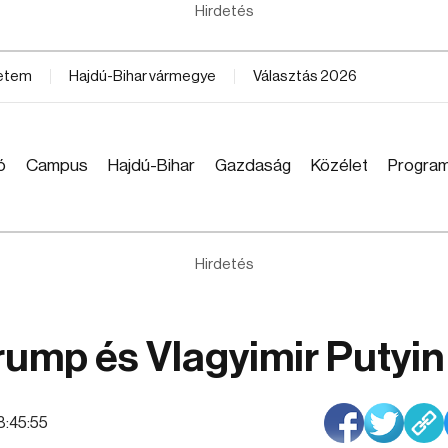
Hirdetés
yetem
Hajdú-Bihar vármegye
Választás 2026
ó
Campus
Hajdú-Bihar
Gazdaság
Közélet
Progra
Hirdetés
rump és Vlagyimir Putyin
8:45:55