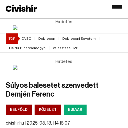
Hirdetés
TOP
DVSC
Debrecen
Debreceni Egyetem
Hajdú-Bihar vármegye
Választás 2026
Hirdetés
Súlyos balesetet szenvedett
Demjén Ferenc
BELFÖLD
KÖZÉLET
BULVÁR
civishir.hu |
2025. 08. 13. | 14:18:07