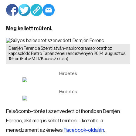
Meg kellett műteni.
Demjén Ferenc a Szent István-napi programsorozathoz
kapcsolódó Retro Tabán zenei rendezvényen 2024. augusztus
19-én
(Fotó: MTI/Kocsis Zoltán)
Hirdetés
Hirdetés
Felsőcomb-törést szenvedett otthonában Demjén
Ferenc, akit meg is kellett műteni – közölte a
menedzsment az énekes
Facebook-oldalán
.