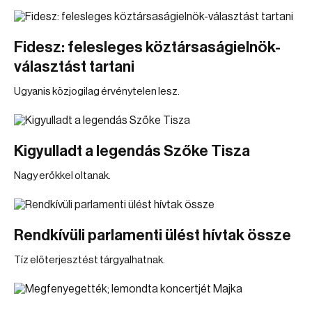
Fidesz: felesleges köztársaságielnök-
választást tartani
Ugyanis közjogilag érvénytelen lesz.
Kigyulladt a legendás Szőke Tisza
Nagy erőkkel oltanak.
Rendkívüli parlamenti ülést hívtak össze
Tíz előterjesztést tárgyalhatnak.