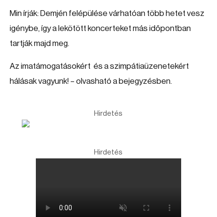
Min írják: Demjén felépülése várhatóan több hetet vesz
igénybe, így a lekötött koncerteket más időpontban
tartják majd meg.
Az imatámogatásokért és a szimpátiaüzenetekért
hálásak vagyunk! – olvasható a bejegyzésben.
Hirdetés
Hirdetés