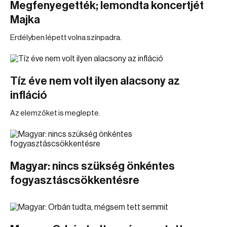
Megfenyegették; lemondta koncertjét
Majka
Erdélyben lépett volna színpadra.
Tíz éve nem volt ilyen alacsony az
infláció
Az elemzőket is meglepte.
Magyar: nincs szükség önkéntes
fogyasztáscsökkentésre