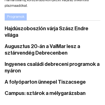
Hamarosan új, korszerűbb környezet várja az önkéntes
plazmaadókat.
Programok
Hajdúszoboszlón várja Szász Endre
világa
Augusztus 20-án a ValMar lesz a
sztárvendég Debrecenben
Ingyenes családi debreceni programok a
nyáron
A folyóparton ünnepel Tiszacsege
Campus: sztárok a mélygarázsban