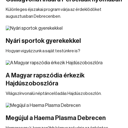
Különleges éjszakai program várja az érdeklődőket
augusztusban Debrecenben.
Nyári sportok gyerekekkel
Hogyan vigyázzunk a saját testünkre is?
A Magyar rapszódia érkezik
Hajdúszoboszlóra
Világszínvonalú néptáncelőadás Hajdúszoboszlón.
Megújul a Haema Plasma Debrecen