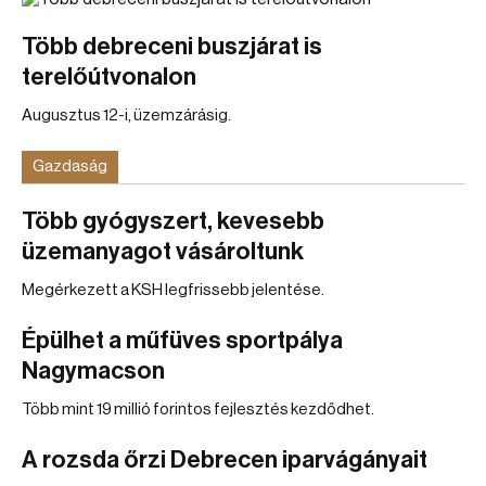
Több debreceni buszjárat is
terelőútvonalon
Augusztus 12-i, üzemzárásig.
Gazdaság
Több gyógyszert, kevesebb
üzemanyagot vásároltunk
Megérkezett a KSH legfrissebb jelentése.
Épülhet a műfüves sportpálya
Nagymacson
Több mint 19 millió forintos fejlesztés kezdődhet.
A rozsda őrzi Debrecen iparvágányait