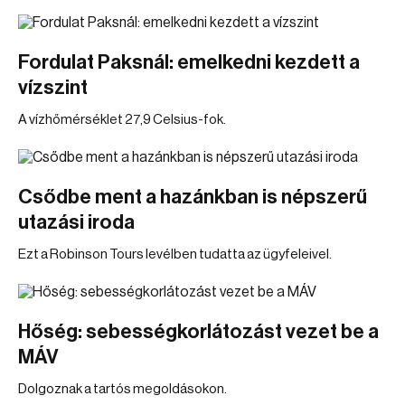
Fordulat Paksnál: emelkedni kezdett a
vízszint
A vízhőmérséklet 27,9 Celsius-fok.
Csődbe ment a hazánkban is népszerű
utazási iroda
Ezt a Robinson Tours levélben tudatta az ügyfeleivel.
Hőség: sebességkorlátozást vezet be a
MÁV
Dolgoznak a tartós megoldásokon.