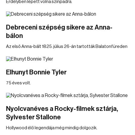
Erdélyben lépett volna színpadra.
Debreceni szépség sikere az Anna-
bálon
Az első Anna-bált 1825. július 26-án tartották Balatonfüreden
Elhunyt Bonnie Tyler
75 éves volt.
Nyolcvanéves a Rocky-filmek sztárja,
Sylvester Stallone
Hollywood élő legendája még mindig dolgozik.