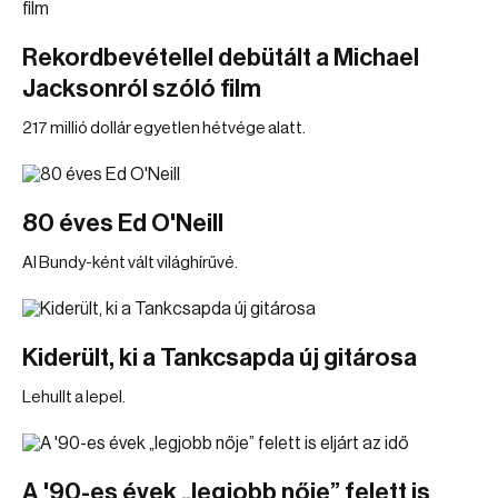
Rekordbevétellel debütált a Michael
Jacksonról szóló film
217 millió dollár egyetlen hétvége alatt.
80 éves Ed O'Neill
Al Bundy-ként vált világhírűvé.
Kiderült, ki a Tankcsapda új gitárosa
Lehullt a lepel.
A '90-es évek „legjobb nője” felett is