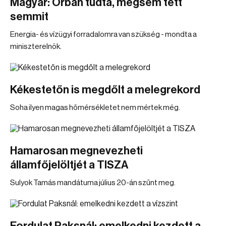
Magyar: Orbán tudta, mégsem tett
semmit
Energia- és vízügyi forradalomra van szükség - mondta a
miniszterelnök.
Kékestetőn is megdőlt a melegrekord
Soha ilyen magas hőmérsékletet nem mértek még.
Hamarosan megnevezheti
államfőjelöltjét a TISZA
Sulyok Tamás mandátuma július 20-án szűnt meg.