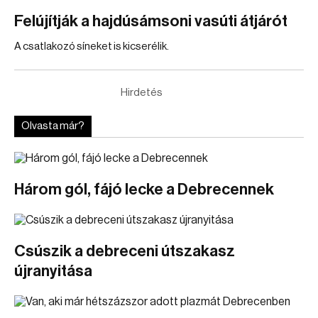
Felújítják a hajdúsámsoni vasúti átjárót
A csatlakozó síneket is kicserélik.
Hirdetés
Olvasta már?
Három gól, fájó lecke a Debrecennek
Csúszik a debreceni útszakasz
újranyitása