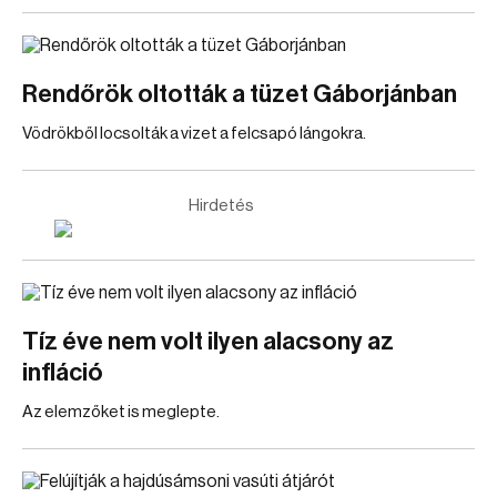
Rendőrök oltották a tüzet Gáborjánban
Vödrökből locsolták a vizet a felcsapó lángokra.
Hirdetés
Tíz éve nem volt ilyen alacsony az
infláció
Az elemzőket is meglepte.