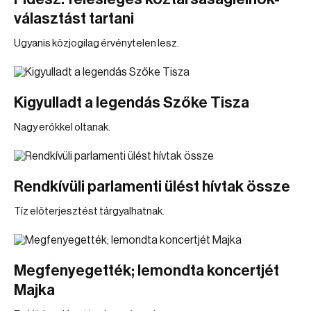
választást tartani
Ugyanis közjogilag érvénytelen lesz.
Kigyulladt a legendás Szőke Tisza
Nagy erőkkel oltanak.
Rendkívüli parlamenti ülést hívtak össze
Tíz előterjesztést tárgyalhatnak.
Megfenyegették; lemondta koncertjét
Majka