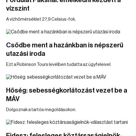
Fordulat Paksnál: emelkedni kezdett a
vízszint
A vízhőmérséklet 27,9 Celsius-fok.
Csődbe ment a hazánkban is népszerű
utazási iroda
Ezt a Robinson Tours levélben tudatta az ügyfeleivel.
Hőség: sebességkorlátozást vezet be a
MÁV
Dolgoznak a tartós megoldásokon.
Fidesz: felesleges köztársaságielnök-