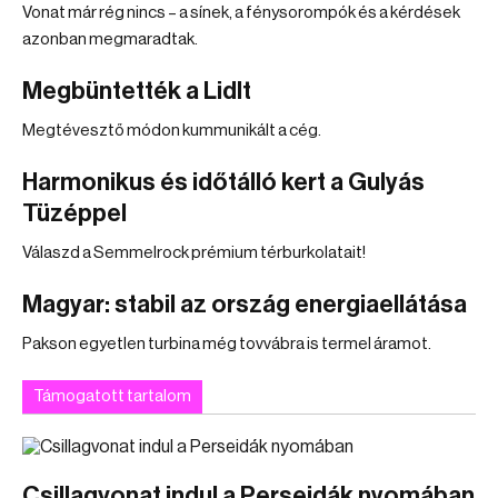
Vonat már rég nincs – a sínek, a fénysorompók és a kérdések
azonban megmaradtak.
Megbüntették a Lidlt
Megtévesztő módon kummunikált a cég.
Harmonikus és időtálló kert a Gulyás
Tüzéppel
Válaszd a Semmelrock prémium térburkolatait!
Magyar: stabil az ország energiaellátása
Pakson egyetlen turbina még tovvábra is termel áramot.
Támogatott tartalom
Csillagvonat indul a Perseidák nyomában