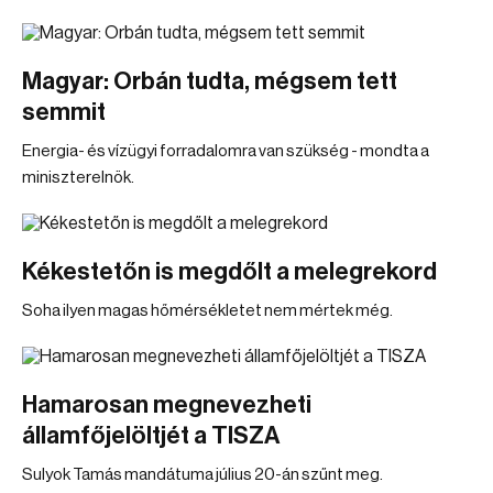
Magyar: Orbán tudta, mégsem tett
semmit
Energia- és vízügyi forradalomra van szükség - mondta a
miniszterelnök.
Kékestetőn is megdőlt a melegrekord
Soha ilyen magas hőmérsékletet nem mértek még.
Hamarosan megnevezheti
államfőjelöltjét a TISZA
Sulyok Tamás mandátuma július 20-án szűnt meg.