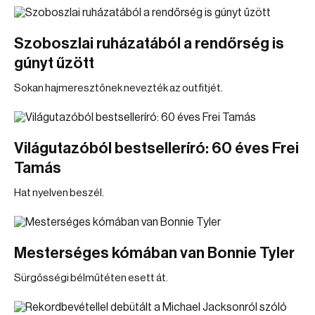
Szoboszlai ruházatából a rendőrség is
gúnyt űzött
Sokan hajmeresztőnek nevezték az outfitjét.
Világutazóból bestselleríró: 60 éves Frei
Tamás
Hat nyelven beszél.
Mesterséges kómában van Bonnie Tyler
Sürgősségi bélműtéten esett át.