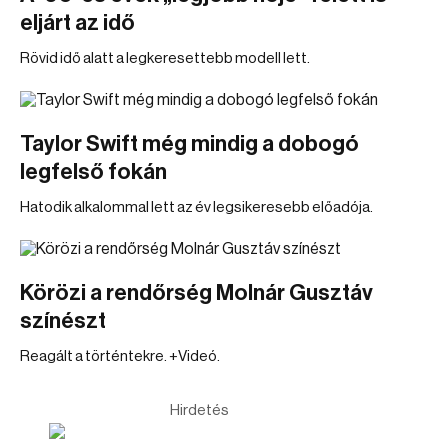
eljárt az idő
Rövid idő alatt a legkeresettebb modell lett.
Taylor Swift még mindig a dobogó
legfelső fokán
Hatodik alkalommal lett az év legsikeresebb előadója.
Körözi a rendőrség Molnár Gusztáv
színészt
Reagált a történtekre. +Videó.
Hirdetés